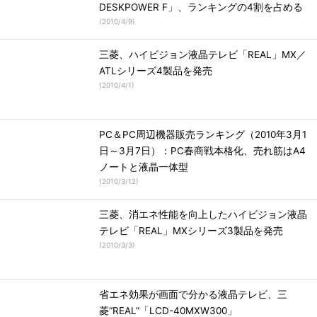
DESKPOWER F」、ランキングの4割を占める
(
2010/4/9
)
三菱、ハイビジョン液晶テレビ「REAL」MX／
ATLシリーズ4製品を発売
(
2010/4/1
)
PC＆PC周辺機器販売ランキング（2010年3月1
日～3月7日）：PC春商戦本格化、売れ筋はA4
ノートと液晶一体型
(
2010/3/12
)
三菱、消エネ性能を向上したハイビジョン液晶
テレビ「REAL」MXシリーズ3製品を発売
(
2010/3/3
)
省エネ効果が画面で分かる液晶テレビ、三
菱“REAL”「LCD-40MXW300」