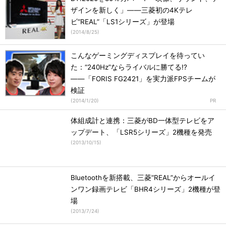
ザインを新しく」――三菱初の4Kテレ
ビ“REAL”「LS1シリーズ」が登場
(
2014/8/25
)
こんなゲーミングディスプレイを待ってい
た：“240Hz”ならライバルに勝てる!?
――「FORIS FG2421」を実力派FPSチームが
検証
(
2014/1/20
)
体組成計と連携：三菱がBD一体型テレビをア
ップデート、「LSR5シリーズ」2機種を発売
(
2013/10/15
)
Bluetoothを新搭載、三菱“REAL”からオールイ
ンワン録画テレビ「BHR4シリーズ」2機種が登
場
(
2013/7/24
)