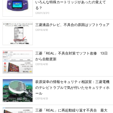
いろんな特殊カートリッジがあったの覚えて
る？
(
2021/3/21
)
三菱液晶テレビ、不具合の原因はソフトウェア
(
2015/4/9
)
三菱「REAL」不具合対策でソフト改修 13日
から自動更新
(
2015/4/9
)
萩原栄幸の情報セキュリティ相談室：三菱電機
のテレビトラブルで気が付いたセキュリティホ
ール
(
2015/4/3
)
三菱「REAL」に再起動繰り返す不具合 最大