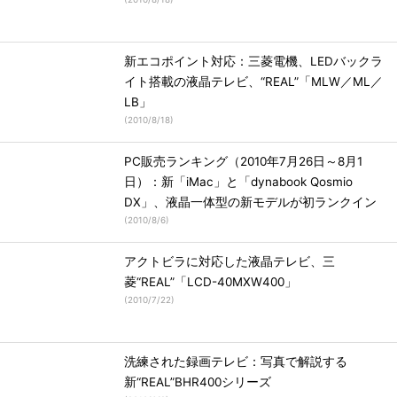
新エコポイント対応：三菱電機、LEDバックラ
イト搭載の液晶テレビ、“REAL”「MLW／ML／
LB」
(
2010/8/18
)
PC販売ランキング（2010年7月26日～8月1
日）：新「iMac」と「dynabook Qosmio
DX」、液晶一体型の新モデルが初ランクイン
(
2010/8/6
)
アクトビラに対応した液晶テレビ、三
菱“REAL”「LCD-40MXW400」
(
2010/7/22
)
洗練された録画テレビ：写真で解説する
新“REAL”BHR400シリーズ