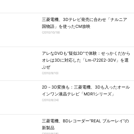
三菱電機、3Dテレビ発売に合わせ「ナルニア
国物語」を使ったCM放映
(
2010/10/18
)
アレなDVDも“疑似3D”で体験：せっかくだから
オレは3Dに対応した「Lm-i722E2-3DV」を選
ぶぜ
(
2010/9/10
)
2D－3D変換も：三菱電機、3Dも入ったオール
インワン液晶テレビ「MDR1シリーズ」
(
2010/8/24
)
三菱電機、BDレコーダー“REAL ブルーレイ”の
新製品
(
2010/8/18
)