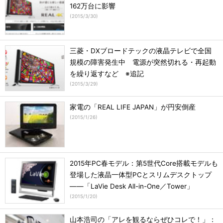
162万台に影響
(
2015/3/30
)
三菱・DXブロードテックの液晶テレビで全国
規模の障害発生中 電源が突然切れる・再起動
を繰り返すなど ※追記
(
2015/3/29
)
家電の「REAL LIFE JAPAN」が円安倒産
(
2015/1/26
)
2015年PC春モデル：第5世代Core搭載モデルも
登場した液晶一体型PCとスリムデスクトップ
――「LaVie Desk All-in-One／Tower」
(
2015/1/20
)
山本浩司の「アレを観るならぜひコレで！」：