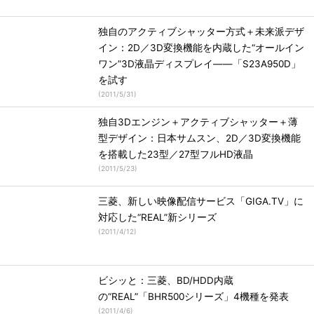
独自のアクティブシャッター方式＋未来派デザ
イン：2D／3D変換機能を内蔵した“オールイン
ワン”3D液晶ディスプレイ――「S23A950D」
を試す
(
2011/5/31
)
独自3Dエンジン＋アクティブシャッター＋薄
型デザイン：日本サムスン、2D／3D変換機能
を搭載した23型／27型フルHD液晶
(
2011/5/23
)
三菱、新しい映像配信サービス「GIGA.TV」に
対応した“REAL”新シリーズ
(
2011/4/12
)
ビシッと：三菱、BD/HDD内蔵
の“REAL”「BHR500シリーズ」4機種を発表
(
2011/4/6
)