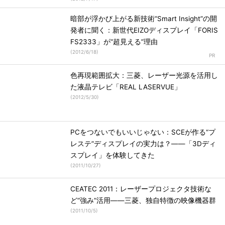
暗部が浮かび上がる新技術“Smart Insight”の開
発者に聞く：新世代EIZOディスプレイ「FORIS
FS2333」が“超見える”理由
(
2012/6/18
)
色再現範囲拡大：三菱、レーザー光源を活用し
た液晶テレビ「REAL LASERVUE」
(
2012/5/30
)
PCをつないでもいいじゃない：SCEが作る“プ
レステ”ディスプレイの実力は？――「3Dディ
スプレイ」を体験してきた
(
2011/10/27
)
CEATEC 2011：レーザープロジェクタ技術な
ど“強み”活用――三菱、独自特徴の映像機器群
(
2011/10/5
)