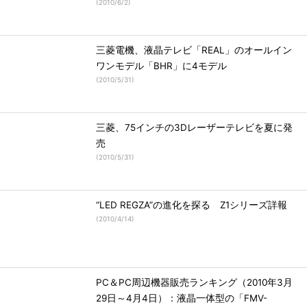
(
2010/6/2
)
三菱電機、液晶テレビ「REAL」のオールイン
ワンモデル「BHR」に4モデル
(
2010/5/31
)
三菱、75インチの3Dレーザーテレビを夏に発
売
(
2010/5/31
)
“LED REGZA”の進化を探る Z1シリーズ詳報
(
2010/4/14
)
PC＆PC周辺機器販売ランキング（2010年3月
29日～4月4日）：液晶一体型の「FMV-