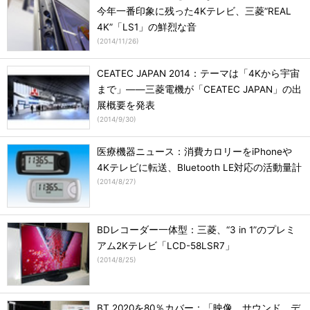
今年一番印象に残った4Kテレビ、三菱“REAL
4K”「LS1」の鮮烈な音
(
2014/11/26
)
CEATEC JAPAN 2014：テーマは「4Kから宇宙
まで」――三菱電機が「CEATEC JAPAN」の出
展概要を発表
(
2014/9/30
)
医療機器ニュース：消費カロリーをiPhoneや
4Kテレビに転送、Bluetooth LE対応の活動量計
(
2014/8/27
)
BDレコーダー一体型：三菱、“3 in 1”のプレミ
アム2Kテレビ「LCD-58LSR7」
(
2014/8/25
)
BT.2020を80％カバー：「映像、サウンド、デ