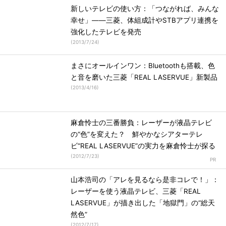
新しいテレビの使い方：「つながれば、みんな
幸せ」――三菱、体組成計やSTBアプリ連携を
強化したテレビを発売
(
2013/7/24
)
まさにオールインワン：Bluetoothも搭載、色
と音を磨いた三菱「REAL LASERVUE」新製品
(
2013/4/16
)
麻倉怜士の三番勝負：レーザーが液晶テレビ
の“色”を変えた？ 鮮やかなシアターテレ
ビ“REAL LASERVUE”の実力を麻倉怜士が探る
(
2012/7/23
)
山本浩司の「アレを見るなら是非コレで！」：
レーザーを使う液晶テレビ、三菱「REAL
LASERVUE」が描き出した「地獄門」の“総天
然色”
(
2012/7/17
)