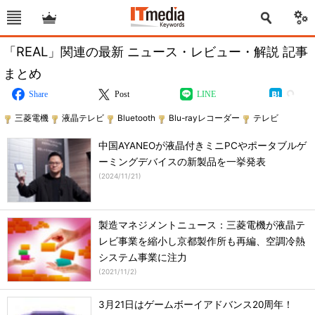
「REAL」関連の最新 ニュース・レビュー・解説 記事
まとめ
Share
Post
LINE
三菱電機
液晶テレビ
Bluetooth
Blu-rayレコーダー
テレビ
中国AYANEOが液晶付きミニPCやポータブルゲ
ーミングデバイスの新製品を一挙発表
(
2024/11/21
)
製造マネジメントニュース：三菱電機が液晶テ
レビ事業を縮小し京都製作所も再編、空調冷熱
システム事業に注力
(
2021/11/2
)
3月21日はゲームボーイアドバンス20周年！