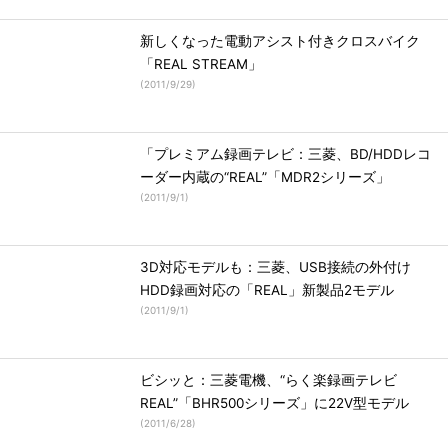
新しくなった電動アシスト付きクロスバイク
「REAL STREAM」
(
2011/9/29
)
「プレミアム録画テレビ：三菱、BD/HDDレコ
ーダー内蔵の“REAL”「MDR2シリーズ」
(
2011/9/1
)
3D対応モデルも：三菱、USB接続の外付け
HDD録画対応の「REAL」新製品2モデル
(
2011/9/1
)
ビシッと：三菱電機、“らく楽録画テレビ
REAL”「BHR500シリーズ」に22V型モデル
(
2011/6/28
)