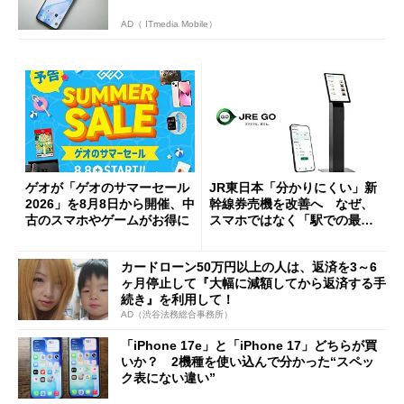
AD（ ITmedia Mobile）
ゲオが「ゲオのサマーセール
JR東日本「分かりにくい」新
2026」を8月8日から開催、中
幹線券売機を改善へ なぜ、
古のスマホやゲームがお得に
スマホではなく「駅での最短
1分購入」を実現？
カードローン50万円以上の人は、返済を3～6
ヶ月停止して『大幅に減額してから返済する手
続き』を利用して！
AD（渋谷法務総合事務所）
「iPhone 17e」と「iPhone 17」どちらが買
いか？ 2機種を使い込んで分かった“スペッ
ク表にない違い”