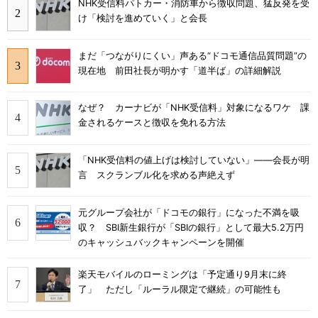
NHK受信料パトカー・消防車から徴収問題、猛反発を受
け「検討を進めていく」と会長
まだ「つながりにくい」声ある“ドコモ通信品質問題”の
現在地 前田社長が明かす「道半ば」の詳細解説
なぜ？ カーナビが「NHK受信料」対象になるワケ 課
金されるケースと徴収を免れる方法
「NHK受信料の値上げは検討していない」――会長が明
言 スクランブル化を求める声絶えず
元グループ会社が「ドコモの銀行」になった不満を吸
収？ SBI新生銀行が「SBIの銀行」として最大5.2万円
のキャッシュバックキャンペーンを開催
楽天モバイルのローミングは「予定通り9月末に終
了」 ただし「ルーラル限定で継続」の可能性も