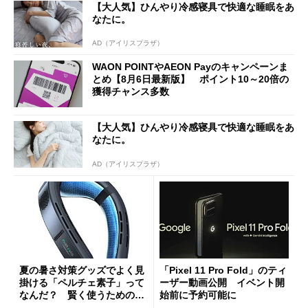
【大人気】ひんやり冷感寝具で快適な睡眠をあ
なたに。
AD（アイリスプラザ）
WAON POINTやAEON Payのキャンペーンま
とめ【8月6日最新版】 ポイント10～20倍の
獲得チャンス多数
【大人気】ひんやり冷感寝具で快適な睡眠をあ
なたに。
AD（アイリスプラザ）
夏の暑さ対策グッズでよく見
「Pixel 11 Pro Fold」のティ
掛ける「ペルチェ素子」って
ーザー動画公開 イベント開
なんだ？ 賢く使うための注
始前に予約可能に
意点も