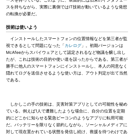
ースを持っている。このように、表面的には旧来のインタフェー
スを持ちながら、実際に裏側ではIT技術が動いているような発想
の転換が必要だ。
技術は使いよう
インストールしたスマートフォンの位置情報などを第三者が監
視できるとして問題になった「
カレログ
」。初期バージョンは
McAfeeからスパイウェアとして認定されるなど物議を醸し出し
たが、これは技術の目的や使い道を誤ったからである。第三者が
勝手に他人のスマートフォンにインストールし、本人の同意なく
隠れてログを送信させるような使い方は、アウト判定が出て当然
である。
しかしこの手の技術は、災害対策アプリとしての可能性を秘め
ている。例えば1人で遭難したような場合に、自分の位置を定期
的にどこかに知らせる緊急ビーコンのようなアプリに転用可能
だ。バッテリーを限りなく節約しながら、ソーシャルメディアに
対して現在置かれている状態を発信し続け、救援を待つわけであ