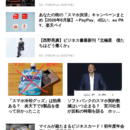
AD（FINCHI on GOETHE）
あなたの街の「スマホ決済」キャンペーンまと
め【2026年8月版】～PayPay、d払い、au PA
Y、楽天ペイ
【西野亮廣】ビジネス書最新刊『北極星 僕た
ちはどう働くか』
AD（FINCHI on GOETHE）
「スマホ冷却グッズ」は効果
ソフトバンクのスマホ契約数
ある？ 炎天下で3製品を使
減はいつ止まる？ 宮川社長
って分かったこと
が反転の時期を語る ホッピ
ング対策は「真剣にやりすぎ
た」
マイルが超たまるビジネスカード！初年度年会