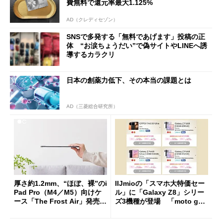
費無料で還元率最大1.125%
AD（クレディセゾン）
SNSで多発する「無料であげます」投稿の正
体 “お涙ちょうだい”で偽サイトやLINEへ誘
導するカラクリ
日本の創薬力低下、その本当の課題とは
AD（三菱総合研究所）
厚さ約1.2mm、“ほぼ、裸”のi
IIJmioの「スマホ大特価セー
Pad Pro（M4／M5）向けケ
ル」に「Galaxy Z8」シリー
ース「The Frost Air」発売
ズ3機種が登場 「moto g37
ケースフィニットから
j」や「OPPO Find X9 Ultr
a」も