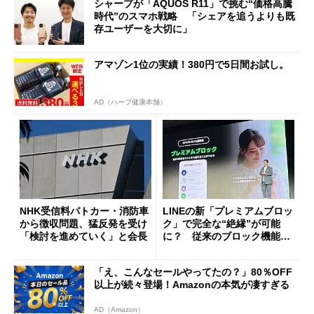
シャープが「AQUOS R11」で挑む“価格高騰
時代”のスマホ戦略 「シェアを追うよりも既
存ユーザーを大切に」
アマゾン1位の実績！380円で5日間お試し。
AD（ハーブ健康本舗）
NHK受信料パトカー・消防車
LINEの新「プレミアムブロッ
から徴収問題、猛反発を受け
ク」で完全な“絶縁”が可能
「検討を進めていく」と会長
に？ 従来のブロック機能と
の決定的な違い
「え、こんなセールやってたの？」80％OFF
以上が続々登場！Amazonの本気が凄すぎる
AD（Amazon）