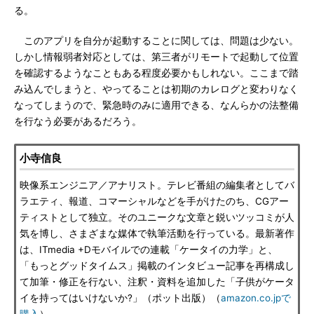
る。
このアプリを自分が起動することに関しては、問題は少ない。
しかし情報弱者対応としては、第三者がリモートで起動して位置
を確認するようなこともある程度必要かもしれない。ここまで踏
み込んでしまうと、やってることは初期のカレログと変わりなく
なってしまうので、緊急時のみに適用できる、なんらかの法整備
を行なう必要があるだろう。
小寺信良
映像系エンジニア／アナリスト。テレビ番組の編集者としてバ
ラエティ、報道、コマーシャルなどを手がけたのち、CGアー
ティストとして独立。そのユニークな文章と鋭いツッコミが人
気を博し、さまざまな媒体で執筆活動を行っている。最新著作
は、ITmedia +Dモバイルでの連載「ケータイの力学」と、
「もっとグッドタイムス」掲載のインタビュー記事を再構成し
て加筆・修正を行ない、注釈・資料を追加した「子供がケータ
イを持ってはいけないか?」（ポット出版）（
amazon.co.jpで