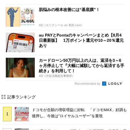
肌悩みの根本改善には“基底膜”！
AD（エリクシール on 美的.com）
au PAYとPontaのキャンペーンまとめ【8月4
日最新版】 1万ポイント還元や10～20％還元
あり
カードローン50万円以上の人は、返済を3～6
ヶ月停止して『大幅に減額してから返済する手
続き』を利用して！
AD（渋谷法務総合事務所）
Recommended by
記事ランキング
ドコモが念願の増収増益に好転 「ドコモMAX」好調も
後押し、今後は“ロイヤルユーザー”を重視