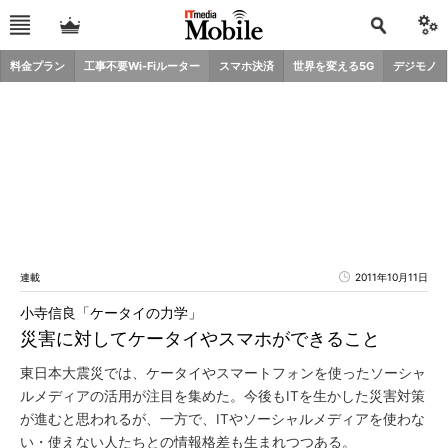
料金プラン
工事不要Wi-Fiルーター
スマホ決済
世界を変える5G
デジモノ
連載
2011年10月11日
小寺信良「ケータイの力学」
災害に対してケータイやスマホができること
東日本大震災では、ケータイやスマートフォンを使ったソーシャ
ルメディアの活用が注目を集めた。今後もITを生かした災害対策
が進むと思われるが、一方で、ITやソーシャルメディアを使わな
い・使えない人たちとの情報格差も生まれつつある。