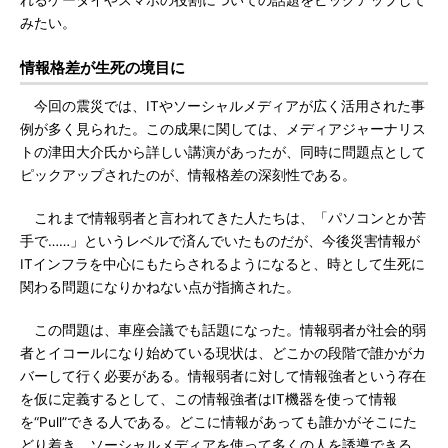
れるケータイやスマホの役割についての話題をピックアップして
みたい。
情報格差が生死の境目に
今回の震災では、ITやソーシャルメディアが広く活用された事
例が多く見られた。この成果に関しては、メディアジャーナリス
トの津田大介氏から詳しい講演があったが、同時に問題点として
ピックアップされたのが、情報格差の深刻性である。
これまで情報弱者と言われてきた人たちは、「パソコンとか苦
手で……」というレベルで済んでいたものだが、今後災害情報が
ITインフラを中心にもたらされるようになると、時として生死に
関わる問題になりかねない点が指摘された。
この問題は、車座会議でも話題になった。情報弱者が社会的弱
者とイコールになり始めている現状は、どこかの段階で誰かがカ
バーして行く必要がある。情報弱者に対して情報強者という存在
を仮に定義するとして、この情報強者はIT機器を使って情報
を“Pull”できる人である。どこに情報があっても誰かがそこにた
どり着き、ソーシャルメディアを使って多くの人を誘導できる。