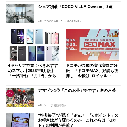
シェア別荘「COCO VILLA Owners」3選
AD（COCO VILLA on GOETHE）
4キャリアで買うべきおすす
ドコモが念願の増収増益に好
めスマホ【2026年8月版】
転 「ドコモMAX」好調も後
「一括1円」「月1円」からお
押し、今後は“ロイヤルユー
得なiPhone／Pixel／Galaxy
ザー”を重視
まで
アマゾン1位「このお茶ガチです」噂のお茶
AD（ハーブ健康本舗）
“特典終了”が続く「d払い」「dポイント」の
お得さはどう変わるのか これからは「dカー
ド」の利用が得策？