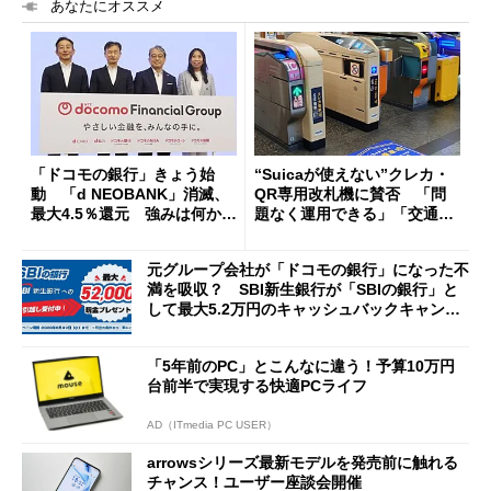
あなたにオススメ
「ドコモの銀行」きょう始
“Suicaが使えない”クレカ・
動 「d NEOBANK」消滅、
QR専用改札機に賛否 「問
最大4.5％還元 強みは何か解
題なく運用できる」「交通系I
説
Cの方がスムーズ」
元グループ会社が「ドコモの銀行」になった不
満を吸収？ SBI新生銀行が「SBIの銀行」と
して最大5.2万円のキャッシュバックキャンペ
ーンを開催
「5年前のPC」とこんなに違う！予算10万円
台前半で実現する快適PCライフ
AD（ITmedia PC USER）
arrowsシリーズ最新モデルを発売前に触れる
チャンス！ユーザー座談会開催