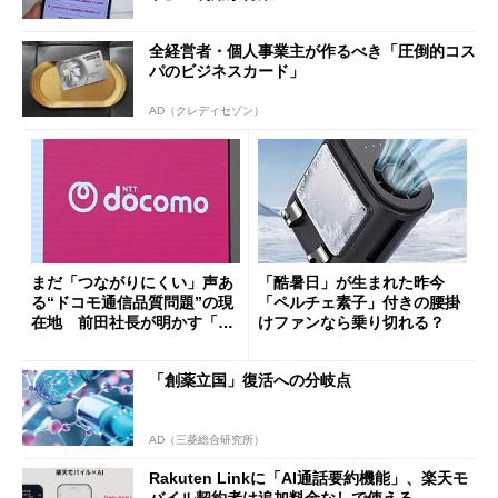
全経営者・個人事業主が作るべき「圧倒的コス
パのビジネスカード」
AD（クレディセゾン）
まだ「つながりにくい」声あ
「酷暑日」が生まれた昨今
る“ドコモ通信品質問題”の現
「ペルチェ素子」付きの腰掛
在地 前田社長が明かす「道
けファンなら乗り切れる？
半ば」の詳細解説
「創薬立国」復活への分岐点
AD（三菱総合研究所）
Rakuten Linkに「AI通話要約機能」、楽天モ
バイル契約者は追加料金なしで使える