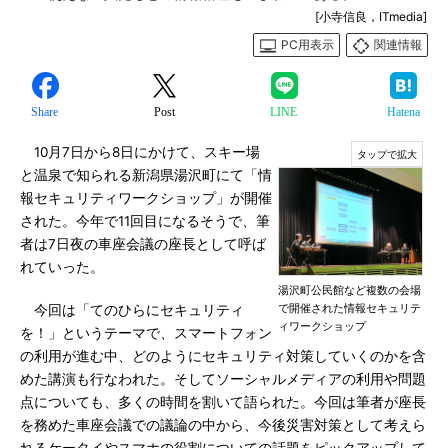
[小寺信良，ITmedia]
PC用表示
関連情報
Share
Post
LINE
Hatena
10月7日から8日にかけて、スキー場
と温泉で知られる新潟県湯沢町にて「情
報セキュリティワークショップ」が開催
された。今年で11回目になるそうで、筆
者は7日夜の車座会議の座長として呼ば
れていった。
湯沢町公民館など複数の会場
で開催された情報セキュリテ
今回は「てのひらにセキュリティ
ィワークショップ
を！」というテーマで、スマートフォン
の利用が進む中、どのようにセキュリティ対策していくのかを含
めた講演も行なわれた。そしてソーシャルメディアの利用や問題
点についても、多くの時間を割いて語られた。今回は筆者が座長
を務めた車座会議での議論の中から、今後災害対策として考えら