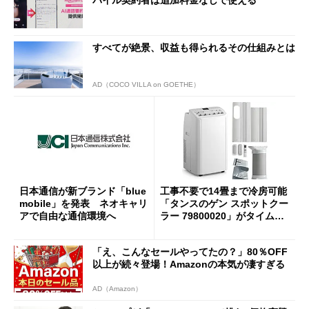
すべてが絶景、収益も得られるその仕組みとは
AD（COCO VILLA on GOETHE）
日本通信が新ブランド「blue
工事不要で14畳まで冷房可能
mobile」を発表 ネオキャリ
「タンスのゲン スポットクー
アで自由な通信環境へ
ラー 79800020」がタイムセ
ールで10％オフの5万3999円
に
「え、こんなセールやってたの？」80％OFF
以上が続々登場！Amazonの本気が凄すぎる
AD（Amazon）