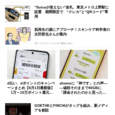
“Suicaが使えない”改札、東京メトロ上野駅に
設置 期間限定で “クレカ”と“QRコード”専
用
肌再生の源にアプローチ！スキンケア科学者の
次田哲也さんが案内
AD（エリクシール on 美的.com）
d払い、dポイントのキャンペ
ahamoに「神です」との声―
ーンまとめ【8月1日最新版】
―値段そのままで40GBに
1万～10万ポイント還元の
「課金されたのかと思った」
施策がめじろ押し
と戸惑いも
GOETHEとFINCHIがタッグを組み、新メディ
アを創設