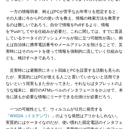
一方の情報弱者、例えばPCが苦手なお年寄りを想定すると、
その人達に今からPCの使い方を教え、情報の検索方法を教育す
るのは難しいであろう。自分で情報をPullするより、情報
を“Push”してやる仕組みが必要だ。これに関しては、すでに普及
しているケータイのプッシュメールが役に立つ可能性が高い。例
えば自治体に携帯電話番号やメールアドレスを預けることで、災
害時にはそのルートを使って情報を強制的に流していく仕組みな
ども、検討すべきであろう。
災害時には避難所にネット回線とPCを設置する活動も見られ
たが、実質的にはPCが使える人ごと置いていかないと活用でき
ないという現実もまた分かってきた。それならばタブレットのよ
うな端末に、銀行のATMレベルのインタフェースをかぶせて、本
当に誰もが必要な情報にリーチできる仕掛けが必要だろう。
一つの可能性として、ウィルコムが12月に発売する
「
WX02A（イエデンワ）
」のような発想はアリかもしれない。
実質的にはケータイなのだが、使い慣れた固定電話のインタフェ