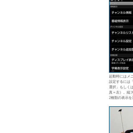
起動時にはメ
設定するには
選択」もしく
真＝左）。縦
2種類の表示