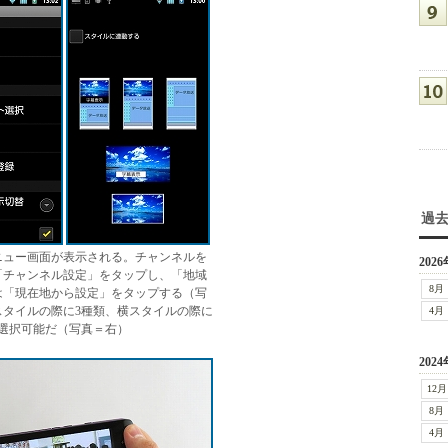
過
ニュー画面が表示される。チャンネルを
2026
「チャンネル設定」をタップし、「地域
8月
は「現在地から設定」をタップする（写
スタイルの際に3種類、横スタイルの際に
4月
を選択可能だ（写真＝右）
2024
12月
8月
4月