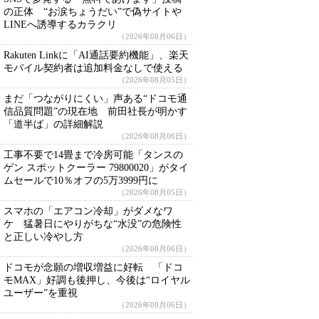
の正体 “お涙ちょうだい”で偽サイトや
LINEへ誘導するカラクリ
（2026年08月06日）
Rakuten Linkに「AI通話要約機能」、楽天
モバイル契約者は追加料金なしで使える
（2026年08月05日）
まだ「つながりにくい」声ある“ドコモ通
信品質問題”の現在地 前田社長が明かす
「道半ば」の詳細解説
（2026年08月06日）
工事不要で14畳まで冷房可能「タンスの
ゲン スポットクーラー 79800020」がタイ
ムセールで10％オフの5万3999円に
（2026年08月05日）
スマホの「エアコン冷却」がダメなワ
ケ 猛暑日にやりがちな“水没”の危険性
と正しい冷やし方
（2026年08月06日）
ドコモが念願の増収増益に好転 「ドコ
モMAX」好調も後押し、今後は“ロイヤル
ユーザー”を重視
（2026年08月06日）