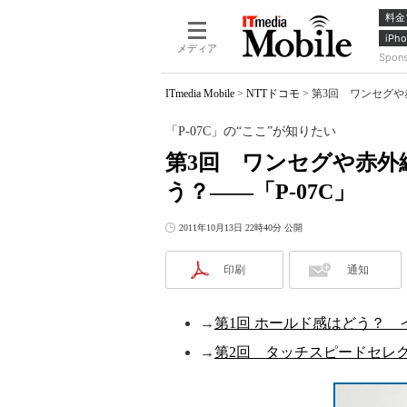
料金
iPho
メディア
Spon
ITmedia Mobile
>
NTTドコモ
>
第3回 ワンセグや
「P-07C」の“ここ”が知りたい
第3回 ワンセグや赤外
う？――「P-07C」
2011年10月13日 22時40分 公開
印刷
通知
→
第1回 ホールド感はどう？ 
→
第2回 タッチスピードセレク