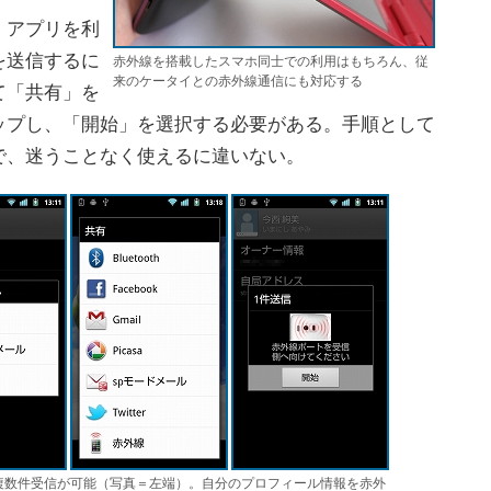
」アプリを利
を送信するに
赤外線を搭載したスマホ同士での利用はもちろん、従
来のケータイとの赤外線通信にも対応する
て「共有」を
ップし、「開始」を選択する必要がある。手順として
で、迷うことなく使えるに違いない。
複数件受信が可能（写真＝左端）。自分のプロフィール情報を赤外