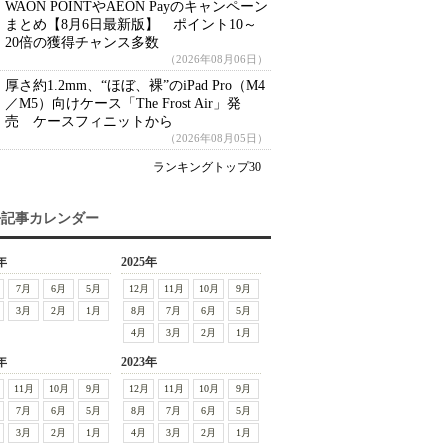
WAON POINTやAEON Payのキャンペーン
まとめ【8月6日最新版】 ポイント10～
20倍の獲得チャンス多数
（2026年08月06日）
厚さ約1.2mm、“ほぼ、裸”のiPad Pro（M4
／M5）向けケース「The Frost Air」発
売 ケースフィニットから
（2026年08月05日）
ランキングトップ30
去記事カレンダー
年
2025年
7月
6月
5月
12月
11月
10月
9月
3月
2月
1月
8月
7月
6月
5月
4月
3月
2月
1月
年
2023年
11月
10月
9月
12月
11月
10月
9月
7月
6月
5月
8月
7月
6月
5月
3月
2月
1月
4月
3月
2月
1月