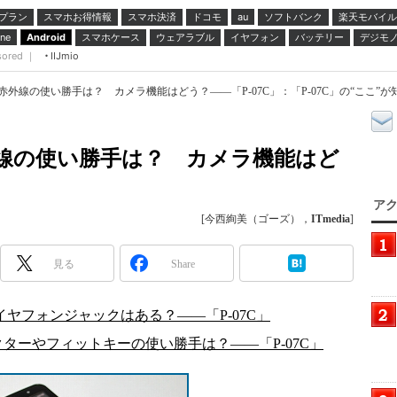
プラン
スマホお得情報
スマホ決済
ドコモ
ソフトバンク
楽天モバイル
au
スマホケース
ウェアラブル
イヤフォン
バッテリー
デジモ
ne
Android
sored ｜
IIJmio
赤外線の使い勝手は？ カメラ機能はどう？――「P-07C」：「P-07C」の“ここ”が
線の使い勝手は？ カメラ機能はど
アク
[今西絢美（ゴーズ），
ITmedia
]
見る
Share
イヤフォンジャックはある？――「P-07C」
ターやフィットキーの使い勝手は？――「P-07C」