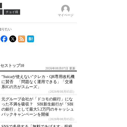
ノ
チョイ得
マイページ
知りたい
セストップ10
2026年08月07日 更新
“Suicaが使えない”クレカ・QR専用改札機
に賛否 「問題なく運用できる」「交通
系ICの方がスムーズ」
（2026年08月05日）
元グループ会社が「ドコモの銀行」にな
った不満を吸収？ SBI新生銀行が「SBI
の銀行」として最大5.2万円のキャッシュ
バックキャンペーンを開催
（2026年08月05日）
SNSで多発する「無料であげます」投稿