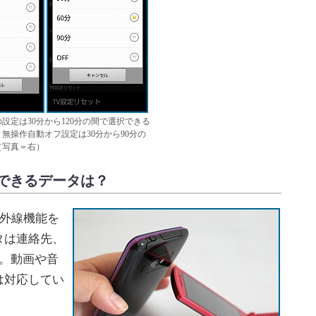
設定は30分から120分の間で選択できる
無操作自動オフ設定は30分から90分の
（写真＝右）
できるデータは？
赤外線機能を
タは連絡先、
。動画や音
は対応してい