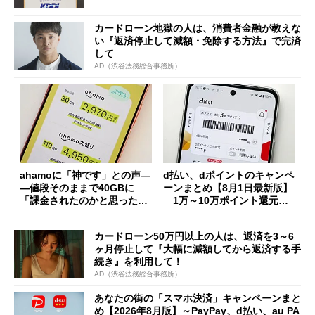
カードローン地獄の人は、消費者金融が教えな
い『返済停止して減額・免除する方法』で完済
して
AD（渋谷法務総合事務所）
ahamoに「神です」との声―
d払い、dポイントのキャンペ
―値段そのままで40GBに
ーンまとめ【8月1日最新版】
「課金されたのかと思った」
1万～10万ポイント還元の
と戸惑いも
施策がめじろ押し
カードローン50万円以上の人は、返済を3～6
ヶ月停止して『大幅に減額してから返済する手
続き』を利用して！
AD（渋谷法務総合事務所）
あなたの街の「スマホ決済」キャンペーンまと
め【2026年8月版】～PayPay、d払い、au PA