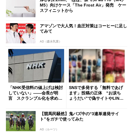
M5）向けケース「The Frost Air」発売 ケー
スフィニットから
アマゾンで大人気！血圧対策はコーヒーに足し
てみて
AD（森永乳業）
「NHK受信料の値上げは検討
SNSで多発する「無料であげ
していない」――会長が明
ます」投稿の正体 “お涙ち
言 スクランブル化を求める
ょうだい”で偽サイトやLINE
声絶えず
へ誘導するカラクリ
【競馬民騒然】鬼バズ中の“3連単連発サイ
ト”をガチで使ってみた
AD（ルーツ）