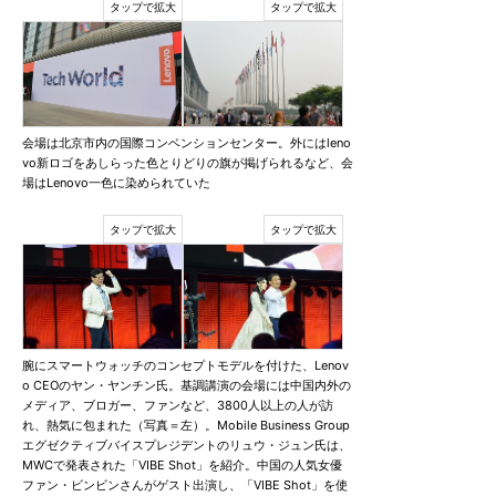
会場は北京市内の国際コンベンションセンター。外にはleno
vo新ロゴをあしらった色とりどりの旗が掲げられるなど、会
場はLenovo一色に染められていた
腕にスマートウォッチのコンセプトモデルを付けた、Lenov
o CEOのヤン・ヤンチン氏。基調講演の会場には中国内外の
メディア、ブロガー、ファンなど、3800人以上の人が訪
れ、熱気に包まれた（写真＝左）。Mobile Business Group
エグゼクティブバイスプレジデントのリュウ・ジュン氏は、
MWCで発表された「VIBE Shot」を紹介。中国の人気女優
ファン・ビンビンさんがゲスト出演し、「VIBE Shot」を使