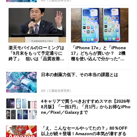
AD（三菱総合研究所）
楽天モバイルのローミングは
「iPhone 17e」と「iPhone
「9月末をもって予定通りに
17」どちらが買いか？ 2機
終了」 狙いは「品質改善」
種を使い込んで分かった“ス
ただし「ルーラル限定で期
ペック表にない違い”
限を切った新契約」の可能性
日本の創薬力低下、その本当の課題とは
も
AD（三菱総合研究所）
4キャリアで買うべきおすすめスマホ【2026年
8月版】「一括1円」「月1円」からお得なiPho
ne／Pixel／Galaxyまで
「え、こんなセールやってたの？」80％OFF
以上が続々登場！Amazonの本気が凄すぎる