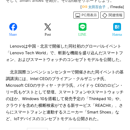
そして“Smart Shoes”を紹介。その詳細をリポートしよう。
[
太田百合子
，ITmedia]
PC用表示
関連情報
Share
Post
LINE
Hatena
Lenovoは中国・北京で開催した同社初のグローバルイベント
「Lenovo Tech World」で、斬新な機能を盛り込んだスマートフ
ォン、およびスマートウォッチのコンセプトモデルを公開した。
北京国際コンベンションセンターで開催された同イベントの基
調講演には、Intel CEOのブライアン・クルザニッチ氏、
Microsoft CEOのサティヤ・ナデラ氏、バイドゥ CEOのロビン・
リー氏もゲストとして登壇。スマートフォンやスマートウォッチ
のほか、Windows 10を搭載して発売予定の「Thinkpad 10」や、
クラウドを含めた横断検索ができる新サービス「REACHit」、さ
らにスマートフォンと連動するスニーカー「Smart Shoes」な
ど、IoTデバイスのコンセプトモデルも公開された。