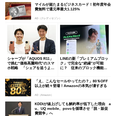
マイルが超たまるビジネスカード！初年度年会
費無料で還元率最大1.125%
AD（クレディセゾン）
シャープが「AQUOS R11」
LINEの新「プレミアムブロッ
で挑む“価格高騰時代”のスマ
ク」で完全な“絶縁”が可能
ホ戦略 「シェアを追うより
に？ 従来のブロック機能と
も既存ユーザーを大切に」
の決定的な違い
「え、こんなセールやってたの？」80％OFF
以上が続々登場！Amazonの本気が凄すぎる
AD（Amazon）
KDDIが値上げしても解約率が低下した理由 a
u、UQ mobile、povoを循環させ「脱・販促
費競争」へ