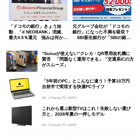
「ドコモの銀行」きょう始
元グループ会社が「ドコモの
動 「d NEOBANK」消滅、
銀行」になった不満を吸収？
最大4.5％還元 強みは何か解
SBI新生銀行が「SBIの銀
説
行」として最大5.2万円のキャ
ッシュバックキャンペーンを
“Suicaが使えない”クレカ・QR専用改札機に
開催
賛否 「問題なく運用できる」「交通系ICの方
がスムーズ」
「5年前のPC」とこんなに違う！予算10万円
台前半で実現する快適PCライフ
AD（ITmedia PC USER）
これから選ぶ新型TVはこれ！失敗しない選び
方と、2026年夏の一押しモデル
AD（ITmedia PC USER）