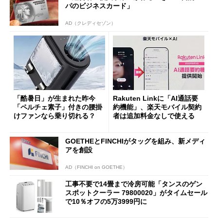
パのビジネスカード」
AD（クレディセゾン）
「酷暑日」が生まれた昨今
Rakuten Linkに「AI通話要
「ペルチェ素子」付きの腰掛
約機能」、楽天モバイル契約
けファンなら乗り切れる？
者は追加料金なしで使える
GOETHEとFINCHIがタッグを組み、新メディ
アを創設
AD（FINCHI on GOETHE）
工事不要で14畳まで冷房可能「タンスのゲン
スポットクーラー 79800020」がタイムセール
で10％オフの5万3999円に