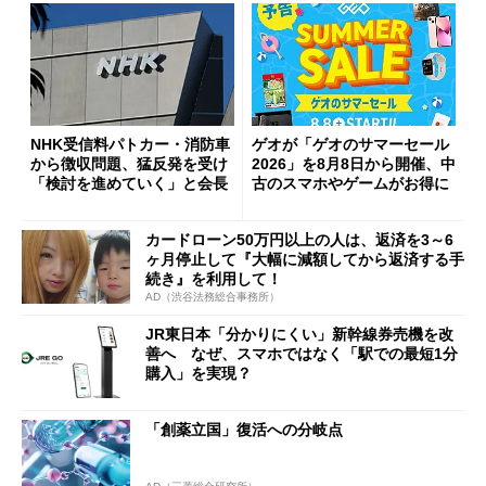
NHK受信料パトカー・消防車
ゲオが「ゲオのサマーセール
から徴収問題、猛反発を受け
2026」を8月8日から開催、中
「検討を進めていく」と会長
古のスマホやゲームがお得に
カードローン50万円以上の人は、返済を3～6
ヶ月停止して『大幅に減額してから返済する手
続き』を利用して！
AD（渋谷法務総合事務所）
JR東日本「分かりにくい」新幹線券売機を改
善へ なぜ、スマホではなく「駅での最短1分
購入」を実現？
「創薬立国」復活への分岐点