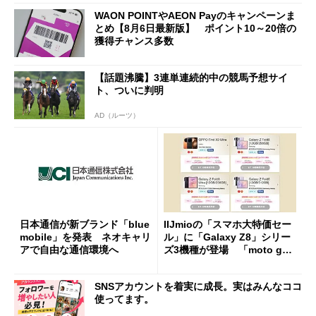
WAON POINTやAEON Payのキャンペーンま
とめ【8月6日最新版】 ポイント10～20倍の
獲得チャンス多数
【話題沸騰】3連単連続的中の競馬予想サイ
ト、ついに判明
AD（ルーツ）
日本通信が新ブランド「blue
IIJmioの「スマホ大特価セー
mobile」を発表 ネオキャリ
ル」に「Galaxy Z8」シリー
アで自由な通信環境へ
ズ3機種が登場 「moto g37
j」や「OPPO Find X9 Ultr
a」も
SNSアカウントを着実に成長。実はみんなココ
使ってます。