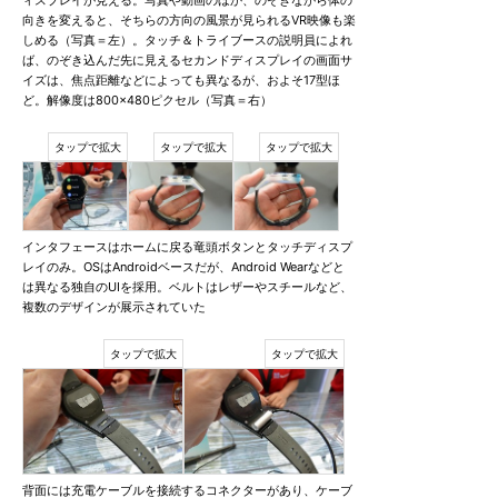
ィスプレイが見える。写真や動画のほか、のぞきながら体の
向きを変えると、そちらの方向の風景が見られるVR映像も楽
しめる（写真＝左）。タッチ＆トライブースの説明員によれ
ば、のぞき込んだ先に見えるセカンドディスプレイの画面サ
イズは、焦点距離などによっても異なるが、およそ17型ほ
ど。解像度は800×480ピクセル（写真＝右）
インタフェースはホームに戻る竜頭ボタンとタッチディスプ
レイのみ。OSはAndroidベースだが、Android Wearなどと
は異なる独自のUIを採用。ベルトはレザーやスチールなど、
複数のデザインが展示されていた
背面には充電ケーブルを接続するコネクターがあり、ケーブ