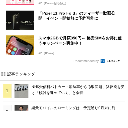
AD（Dreaw合同会社）
「Pixel 11 Pro Fold」のティーザー動画公
開 イベント開始前に予約可能に
スマホ2GBで月額850円～ 格安SIMをお得に使
うキャンペーン実施中！
AD（IIJmio）
Recommended by
記事ランキング
NHK受信料パトカー・消防車から徴収問題、猛反発を受
け「検討を進めていく」と会長
楽天モバイルのローミングは「予定通り9月末に終
了」 ただし「ルーラル限定で継続」の可能性も