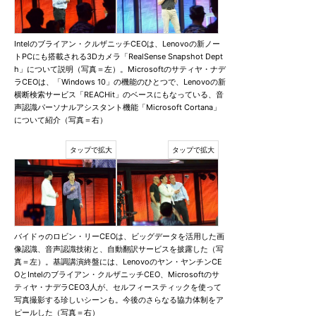
Intelのブライアン・クルザニッチCEOは、Lenovoの新ノー
トPCにも搭載される3Dカメラ「RealSense Snapshot Dept
h」について説明（写真＝左）。Microsoftのサティヤ・ナデ
ラCEOは、「Windows 10」の機能のひとつで、Lenovoの新
横断検索サービス「REACHit」のベースにもなっている、音
声認識パーソナルアシスタント機能「Microsoft Cortana」
について紹介（写真＝右）
バイドゥのロビン・リーCEOは、ビッグデータを活用した画
像認識、音声認識技術と、自動翻訳サービスを披露した（写
真＝左）。基調講演終盤には、Lenovoのヤン・ヤンチンCE
OとIntelのブライアン・クルザニッチCEO、Microsoftのサ
ティヤ・ナデラCEO3人が、セルフィースティックを使って
写真撮影する珍しいシーンも。今後のさらなる協力体制をア
ピールした（写真＝右）