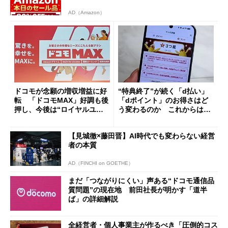
AD（Amazon）
ドコモが念願の増収増益に好
“特典終了”が続く「d払い」
転 「ドコモMAX」好調も後
「dポイント」のお得さはど
押し、今後は“ロイヤルユー
う変わるのか これからは
ザー”を重視
「dカード」の利用が得策？
【見城徹×藤田晋】AI時代でも変わらない経営
者の本質
AD（FINCHI on GOETHE）
まだ「つながりにくい」声ある“ドコモ通信品
質問題”の現在地 前田社長が明かす「道半
ば」の詳細解説
全経営者・個人事業主が作るべき「圧倒的コス