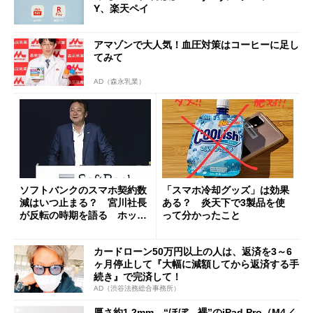
Y、楽天ペイ
アマゾンで大人気！血圧対策はコーヒーに足し
てみて
AD（森永乳業）
ソフトバンクのスマホ契約数
「スマホ冷却グッズ」は効果
減はいつ止まる？ 宮川社長
ある？ 炎天下で3製品を使
が反転の時期を語る ホッピ
って分かったこと
ング対策は「真剣にやりすぎ
た」
カードローン50万円以上の人は、返済を3～6
ヶ月停止して『大幅に減額してから返済する手
続き』で完済して！
AD（渋谷法務総合事務所）
厚さ約1.2mm、“ほぼ、裸”のiPad Pro（M4／