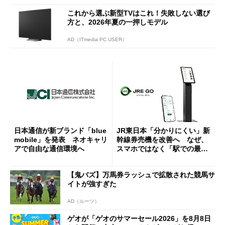
これから選ぶ新型TVはこれ！失敗しない選び
方と、2026年夏の一押しモデル
AD（ITmedia PC USER）
日本通信が新ブランド「blue
JR東日本「分かりにくい」新
mobile」を発表 ネオキャリ
幹線券売機を改善へ なぜ、
アで自由な通信環境へ
スマホではなく「駅での最短
1分購入」を実現？
【鬼バズ】万馬券ラッシュで拡散された競馬サ
イトが強すぎた
AD（ルーツ）
ゲオが「ゲオのサマーセール2026」を8月8日