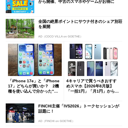
から開催、中古のスマホやゲームがお得に
全国の絶景ポイントにサウナ付きのシェア別荘
を展開
AD（COCO VILLA on GOETHE）
「iPhone 17e」と「iPhone
4キャリアで買うべきおすす
17」どちらが買いか？ 2機
めスマホ【2026年8月版】
種を使い込んで分かった“ス
「一括1円」「月1円」からお
ペック表にない違い”
得なiPhone／Pixel／Galaxy
まで
FINCHI主催「IVS2026」トークセッションが
話題に！
AD（FINCHI on GOETHE）