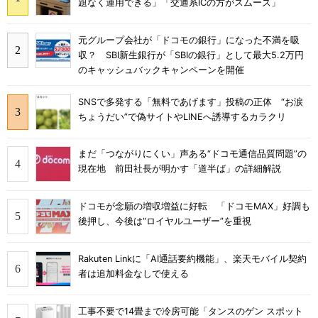
題なく運用できる」「交通系ICの方がスムーズ」
元グループ会社が「ドコモの銀行」になった不満を吸
収？ SBI新生銀行が「SBIの銀行」として最大5.2万円
のキャッシュバックキャンペーンを開催
SNSで多発する「無料であげます」投稿の正体 “お涙
ちょうだい”で偽サイトやLINEへ誘導するカラクリ
まだ「つながりにくい」声ある“ドコモ通信品質問題”の
現在地 前田社長が明かす「道半ば」の詳細解説
ドコモが念願の増収増益に好転 「ドコモMAX」好調も
後押し、今後は“ロイヤルユーザー”を重視
Rakuten Linkに「AI通話要約機能」、楽天モバイル契約
者は追加料金なしで使える
工事不要で14畳まで冷房可能「タンスのゲン スポット