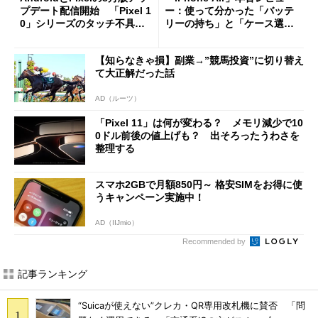
プデート配信開始 「Pixel 1
ー：使って分かった「バッテ
0」シリーズのタッチ不具合
リーの持ち」と「ケース選
修正やGPU性能改善なども
び」の悩ましさ
【知らなきゃ損】副業→”競馬投資”に切り替え
て大正解だった話
AD（ルーツ）
「Pixel 11」は何が変わる？ メモリ減少で10
0ドル前後の値上げも？ 出そろったうわさを
整理する
スマホ2GBで月額850円～ 格安SIMをお得に使
うキャンペーン実施中！
AD（IIJmio）
Recommended by
記事ランキング
“Suicaが使えない”クレカ・QR専用改札機に賛否 「問