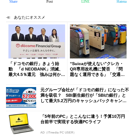
Share
Post
LINE
Hatena
あなたにオススメ
「ドコモの銀行」きょう始
“Suicaが使えない”クレカ・
動 「d NEOBANK」消滅、
QR専用改札機に賛否 「問
最大4.5％還元 強みは何か解
題なく運用できる」「交通系I
説
Cの方がスムーズ」
元グループ会社が「ドコモの銀行」になった不
満を吸収？ SBI新生銀行が「SBIの銀行」と
して最大5.2万円のキャッシュバックキャンペ
ーンを開催
「5年前のPC」とこんなに違う！予算10万円
台前半で実現する快適PCライフ
AD（ITmedia PC USER）