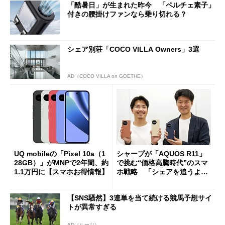
「酷暑日」が生まれた昨今 「ペルチェ素子」
付きの腰掛けファンなら乗り切れる？
シェア別荘「COCO VILLA Owners」3選
AD（COCO VILLA on GOETHE）
UQ mobileの「Pixel 10a（1
シャープが「AQUOS R11」
28GB）」がMNPで2年間、約
で挑む“価格高騰時代”のスマ
1.1万円に【スマホお得情報】
ホ戦略 「シェアを追うより
も既存ユーザーを大切に」
【SNS騒然】3連単を当て続ける競馬予想サイ
トが異常すぎる
AD（ルーツ）