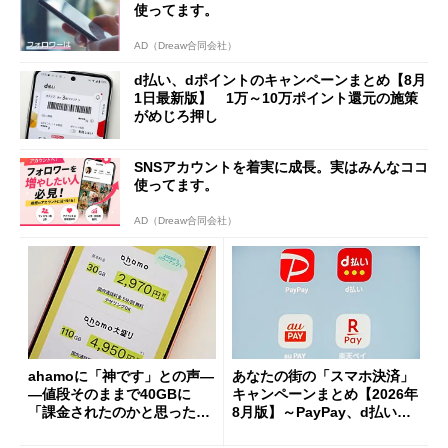
使ってます。
AD（Dreaw合同会社）
d払い、dポイントのキャンペーンまとめ【8月
1日最新版】 1万～10万ポイント還元の施策
がめじろ押し
SNSアカウントを着実に成長。実はみんなココ
使ってます。
AD（Dreaw合同会社）
ahamoに「神です」との声―
あなたの街の「スマホ決済」
―値段そのままで40GBに
キャンペーンまとめ【2026年
「課金されたのかと思った」
8月版】～PayPay、d払い、a
と戸惑いも
u PAY、楽天ペイ