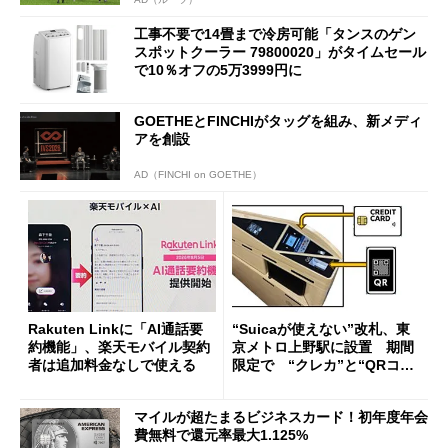
工事不要で14畳まで冷房可能「タンスのゲン
スポットクーラー 79800020」がタイムセール
で10％オフの5万3999円に
GOETHEとFINCHIがタッグを組み、新メディ
アを創設
AD（FINCHI on GOETHE）
Rakuten Linkに「AI通話要
“Suicaが使えない”改札、東
約機能」、楽天モバイル契約
京メトロ上野駅に設置 期間
者は追加料金なしで使える
限定で “クレカ”と“QRコー
ド”専用
マイルが超たまるビジネスカード！初年度年会
費無料で還元率最大1.125%