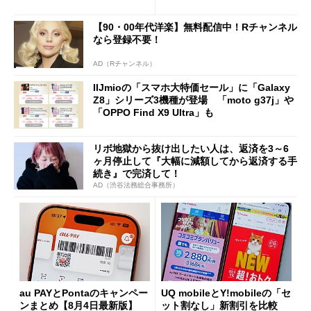
ング対策は「真剣にやりすぎ
を踏まえ」
た」
【90・00年代洋楽】無料配信中！Rチャンネル
なら登録不要！
AD（Rチャンネル）
IIJmioの「スマホ大特価セール」に「Galaxy
Z8」シリーズ3機種が登場 「moto g37j」や
「OPPO Find X9 Ultra」も
リボ地獄から抜け出したい人は、返済を3～6
ヶ月停止して『大幅に減額してから返済する手
続き』で完済して！
AD（渋谷法務総合事務所）
au PAYとPontaのキャンペー
UQ mobileとY!mobileの「セ
ンまとめ【8月4日最新版】
ット割なし」新割引を比較