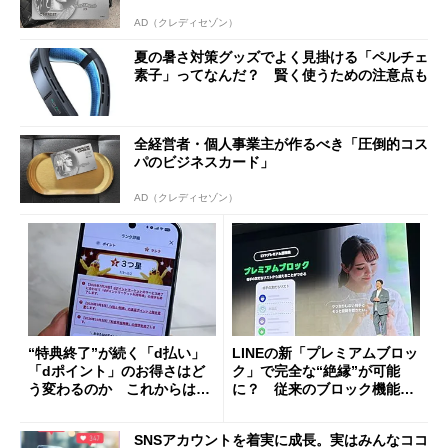
AD（クレディセゾン）
夏の暑さ対策グッズでよく見掛ける「ペルチェ
素子」ってなんだ？ 賢く使うための注意点も
全経営者・個人事業主が作るべき「圧倒的コス
パのビジネスカード」
AD（クレディセゾン）
“特典終了”が続く「d払い」
LINEの新「プレミアムブロッ
「dポイント」のお得さはど
ク」で完全な“絶縁”が可能
う変わるのか これからは
に？ 従来のブロック機能と
「dカード」の利用が得策？
の決定的な違い
SNSアカウントを着実に成長。実はみんなココ