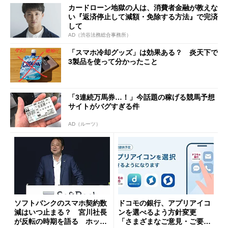
カードローン地獄の人は、消費者金融が教えな
い『返済停止して減額・免除する方法』で完済
して
AD（渋谷法務総合事務所）
「スマホ冷却グッズ」は効果ある？ 炎天下で
3製品を使って分かったこと
「3連続万馬券…！」今話題の稼げる競馬予想
サイトがバグすぎる件
AD（ルーツ）
ソフトバンクのスマホ契約数
ドコモの銀行、アプリアイコ
減はいつ止まる？ 宮川社長
ンを選べるよう方針変更
が反転の時期を語る ホッピ
「さまざまなご意見・ご要望