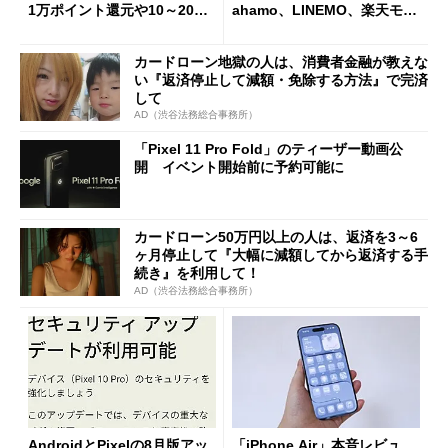
1万ポイント還元や10～20％
ahamo、LINEMO、楽天モバ
還元あり
イルよりもお得？
カードローン地獄の人は、消費者金融が教えな
い『返済停止して減額・免除する方法』で完済
して
AD（渋谷法務総合事務所）
「Pixel 11 Pro Fold」のティーザー動画公
開 イベント開始前に予約可能に
カードローン50万円以上の人は、返済を3～6
ヶ月停止して『大幅に減額してから返済する手
続き』を利用して！
AD（渋谷法務総合事務所）
AndroidとPixelの8月版アッ
「iPhone Air」本音レビュ