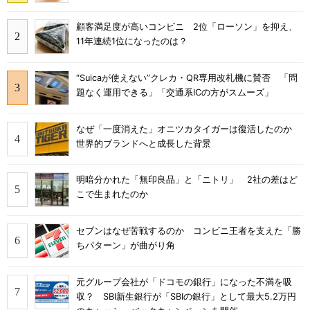
顧客満足度が高いコンビニ 2位「ローソン」を抑え、
11年連続1位になったのは？
“Suicaが使えない”クレカ・QR専用改札機に賛否 「問
題なく運用できる」「交通系ICの方がスムーズ」
なぜ「一度消えた」オニツカタイガーは復活したのか
世界的ブランドへと成長した背景
明暗分かれた「無印良品」と「ニトリ」 2社の差はど
こで生まれたのか
セブンはなぜ苦戦するのか コンビニ王者を支えた「勝
ちパターン」が曲がり角
元グループ会社が「ドコモの銀行」になった不満を吸
収？ SBI新生銀行が「SBIの銀行」として最大5.2万円