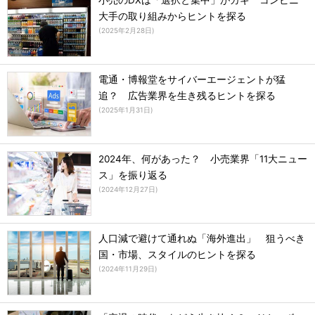
小売のDXは「選択と集中」がカギ コンビニ
大手の取り組みからヒントを探る
(
2025年2月28日
)
電通・博報堂をサイバーエージェントが猛
追？ 広告業界を生き残るヒントを探る
(
2025年1月31日
)
2024年、何があった？ 小売業界「11大ニュー
ス」を振り返る
(
2024年12月27日
)
人口減で避けて通れぬ「海外進出」 狙うべき
国・市場、スタイルのヒントを探る
(
2024年11月29日
)