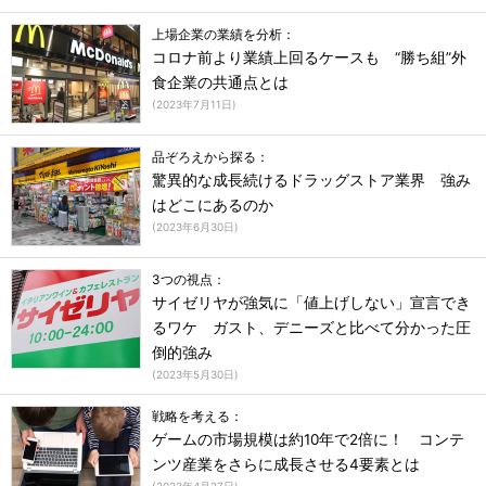
上場企業の業績を分析：
コロナ前より業績上回るケースも “勝ち組”外
食企業の共通点とは
(
2023年7月11日
)
品ぞろえから探る：
驚異的な成長続けるドラッグストア業界 強み
はどこにあるのか
(
2023年6月30日
)
3つの視点：
サイゼリヤが強気に「値上げしない」宣言でき
るワケ ガスト、デニーズと比べて分かった圧
倒的強み
(
2023年5月30日
)
戦略を考える：
ゲームの市場規模は約10年で2倍に！ コンテ
ンツ産業をさらに成長させる4要素とは