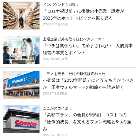
インバウンドも回復：
「コロナ禍以前」に復活の小売業 識者が
2023年のホットトピックを振り返る
(
2023年11月30日
)
上場企業以外も取り組むべきテーマ：
「ウチは関係ない」で済まされない 人的資本
経営の本質とポイント
(
2023年10月31日
)
「モノを売る」だけの時代は終わった：
小売業は「2050年問題」にどう立ち向かうべき
か 王者ウォルマートの戦略から読み解く
(
2023年9月29日
)
ここがスゴイよ：
「高額プラン」の会員が約6割 コストコの
「圧倒的成長」を支えるファン戦略と5つの強
み
(
2023年8月31日
)