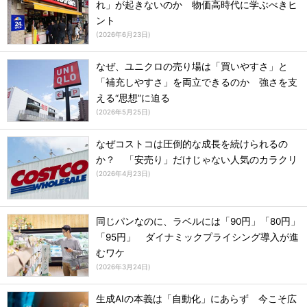
れ」が起きないのか 物価高時代に学ぶべきヒ
ント
(
2026年6月23日
)
なぜ、ユニクロの売り場は「買いやすさ」と
「補充しやすさ」を両立できるのか 強さを支
える“思想”に迫る
(
2026年5月25日
)
なぜコストコは圧倒的な成長を続けられるの
か？ 「安売り」だけじゃない人気のカラクリ
(
2026年4月23日
)
同じパンなのに、ラベルには「90円」「80円」
「95円」 ダイナミックプライシング導入が進
むワケ
(
2026年3月24日
)
生成AIの本義は「自動化」にあらず 今こそ広