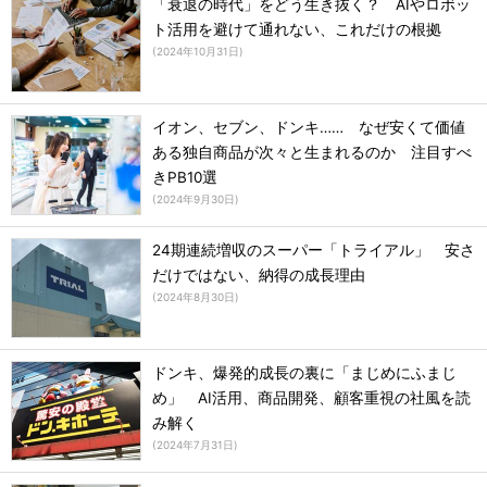
「衰退の時代」をどう生き抜く？ AIやロボッ
ト活用を避けて通れない、これだけの根拠
(
2024年10月31日
)
イオン、セブン、ドンキ…… なぜ安くて価値
ある独自商品が次々と生まれるのか 注目すべ
きPB10選
(
2024年9月30日
)
24期連続増収のスーパー「トライアル」 安さ
だけではない、納得の成長理由
(
2024年8月30日
)
ドンキ、爆発的成長の裏に「まじめにふまじ
め」 AI活用、商品開発、顧客重視の社風を読
み解く
(
2024年7月31日
)