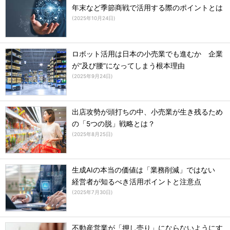
年末など季節商戦で活用する際のポイントとは
(
2025年10月24日
)
ロボット活用は日本の小売業でも進むか 企業
が“及び腰”になってしまう根本理由
(
2025年9月24日
)
出店攻勢が頭打ちの中、小売業が生き残るため
の「5つの脱」戦略とは？
(
2025年8月25日
)
生成AIの本当の価値は「業務削減」ではない
経営者が知るべき活用ポイントと注意点
(
2025年7月30日
)
不動産営業が「押し売り」にならないようにす