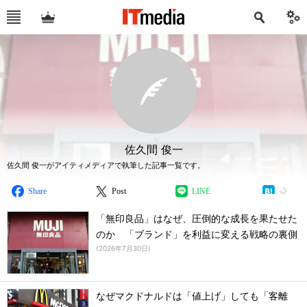
佐久間 俊一
佐久間 俊一がアイティメディアで執筆した記事一覧です。
Share
Post
LINE
「無印良品」はなぜ、圧倒的な成長を果たせた
のか 「ブランド」を利益に変える戦略の裏側
(
2026年7月30日
)
なぜマクドナルドは「値上げ」しても「客離