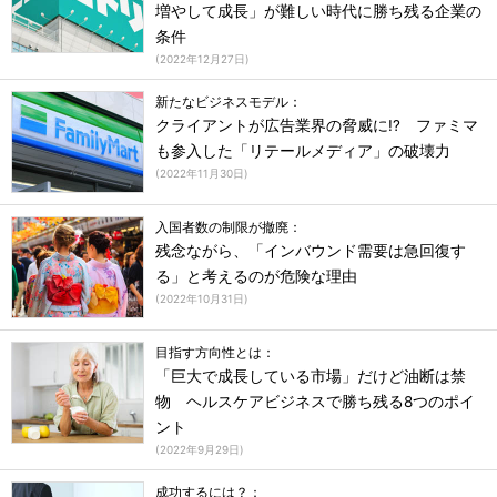
増やして成長」が難しい時代に勝ち残る企業の
条件
(
2022年12月27日
)
新たなビジネスモデル：
クライアントが広告業界の脅威に!? ファミマ
も参入した「リテールメディア」の破壊力
(
2022年11月30日
)
入国者数の制限が撤廃：
残念ながら、「インバウンド需要は急回復す
る」と考えるのが危険な理由
(
2022年10月31日
)
目指す方向性とは：
「巨大で成長している市場」だけど油断は禁
物 ヘルスケアビジネスで勝ち残る8つのポイ
ント
(
2022年9月29日
)
成功するには？：