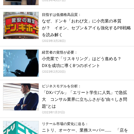
(
2023年4月27日
)
目指すは低価格高品質：
なぜ、ドンキ「おわび文」に小売業の本質
が？ イオン、セブン＆アイも強化するPB戦略
を読み解く
(
2023年3月28日
)
経営者の覚悟が必要：
小売業で「リスキリング」はどう進める？
DXを成功に導く8つのポイント
(
2023年2月20日
)
ビジネスモデルを分析：
「DXバブル」「エリート学生に人気」で急拡
大 コンサル業界に立ちふさがる“由々しき問
題”とは
(
2023年1月31日
)
リテール市場の変化に迫る：
ニトリ、オーケー、業務スーパー…… 「店を