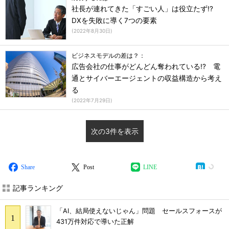
社長が連れてきた「すごい人」は役立たず!?
DXを失敗に導く7つの要素
(
2022年8月30日
)
ビジネスモデルの差は？：
広告会社の仕事がどんどん奪われている!? 電
通とサイバーエージェントの収益構造から考え
る
(
2022年7月29日
)
次の3件を表示
Share
Post
LINE
記事ランキング
「AI、結局使えないじゃん」問題 セールスフォースが
431万件対応で導いた正解