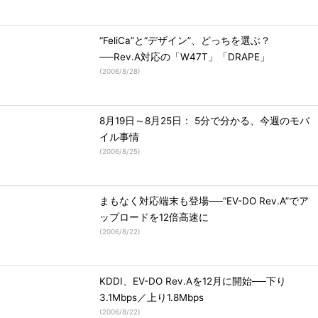
“FeliCa”と“デザイン”、どっちを選ぶ？
──Rev.A対応の「W47T」「DRAPE」
(
2006/8/28
)
8月19日～8月25日： 5分で分かる、今週のモバ
イル事情
(
2006/8/25
)
まもなく対応端末も登場──“EV-DO Rev.A”でア
ップロードを12倍高速に
(
2006/8/22
)
KDDI、EV-DO Rev.Aを12月に開始──下り
3.1Mbps／上り1.8Mbps
(
2006/8/22
)