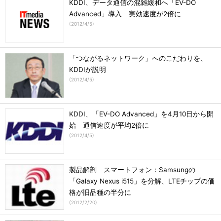
KDDI、データ通信の混雑緩和へ「EV-DO
Advanced」導入 実効速度が2倍に
(
2012/4/5
)
「つながるネットワーク」へのこだわりを、
KDDIが説明
(
2012/4/5
)
KDDI、「EV-DO Advanced」を4月10日から開
始 通信速度が平均2倍に
(
2012/4/5
)
製品解剖 スマートフォン：Samsungの
「Galaxy Nexus i515」を分解、LTEチップの価
格が旧品種の半分に
(
2012/2/20
)