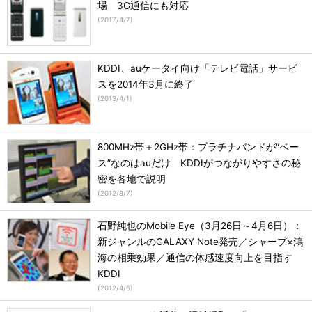
場 3G通信にも対応
(
2017/4/7
)
KDDI、auケータイ向け「テレビ電話」サービ
スを2014年3月に終了
(
2013/4/1
)
800MHz帯＋2GHz帯：プラチナバンドが“ベー
ス”なのはauだけ KDDIがつながりやすさの秘
密を各地で説明
(
2012/8/7
)
石野純也のMobile Eye（3月26日～4月6日）：
新ジャンルのGALAXY Note発売／シャープ×鴻
海の相乗効果／通信の体感速度向上を目指す
KDDI
(
2012/4/6
)