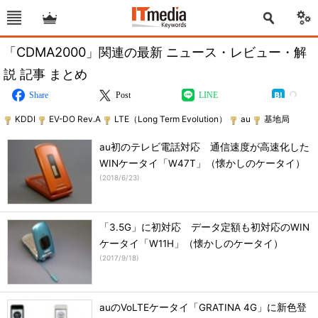
「CDMA2000」関連の最新 ニュース・レビュー・解
説 記事 まとめ
Share
Post
LINE
KDDI
EV-DO Rev.A
LTE（Long Term Evolution）
au
基地局
au初のテレビ電話対応 通信速度が高速化した
WINケータイ「W47T」（懐かしのケータイ）
(
2018/6/23
)
「3.5G」に初対応 データ定額も初対応のWIN
ケータイ「W11H」（懐かしのケータイ）
(
2017/9/18
)
auのVoLTEケータイ「GRATINA 4G」に新色登