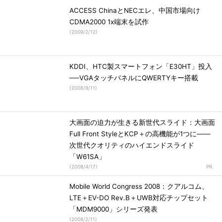
ACCESS ChinaとNECエレ、中国市場向け
CDMA2000 1x端末を試作
(
2009/2/12
)
KDDI、HTC製スマートフォン「E30HT」投入
──VGAタッチパネルにQWERTYキー搭載
(
2008/9/11
)
大画面の迫力が生きる新世代スライド：大画面
Full Front StyleとKCP＋の高機能が1つに――
次世代クオリティのハイエンドスライド
「W61SA」
(
2008/4/17
)
Mobile World Congress 2008：クアルコム、
LTE＋EV-DO Rev.B＋UWB対応チップセット
「MDM9000」シリーズ発表
(
2008/2/11
)