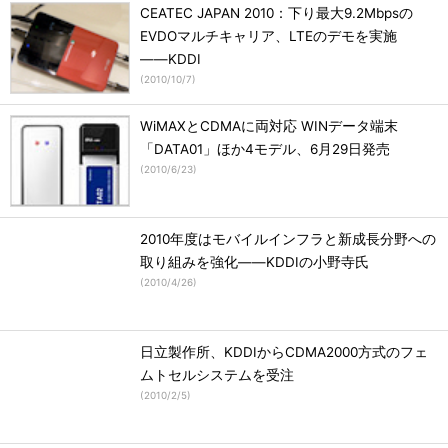
CEATEC JAPAN 2010：下り最大9.2Mbpsの
EVDOマルチキャリア、LTEのデモを実施
――KDDI
(
2010/10/7
)
WiMAXとCDMAに両対応 WINデータ端末
「DATA01」ほか4モデル、6月29日発売
(
2010/6/23
)
2010年度はモバイルインフラと新成長分野への
取り組みを強化――KDDIの小野寺氏
(
2010/4/26
)
日立製作所、KDDIからCDMA2000方式のフェ
ムトセルシステムを受注
(
2010/2/5
)