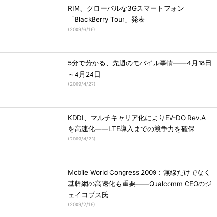
RIM、グローバルな3Gスマートフォン
「BlackBerry Tour」発表
(
2009/6/16
)
5分で分かる、先週のモバイル事情――4月18日
～4月24日
(
2009/4/27
)
KDDI、マルチキャリア化によりEV-DO Rev.A
を高速化――LTE導入までの競争力を確保
(
2009/4/23
)
Mobile World Congress 2009：無線だけでなく
基幹網の高速化も重要――Qualcomm CEOのジ
ェイコブス氏
(
2009/2/19
)