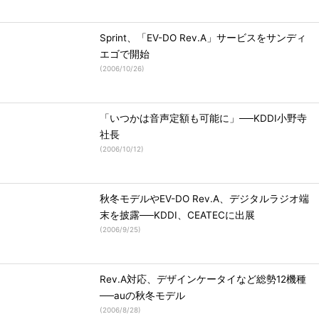
Sprint、「EV-DO Rev.A」サービスをサンディ
エゴで開始
(
2006/10/26
)
「いつかは音声定額も可能に」──KDDI小野寺
社長
(
2006/10/12
)
秋冬モデルやEV-DO Rev.A、デジタルラジオ端
末を披露──KDDI、CEATECに出展
(
2006/9/25
)
Rev.A対応、デザインケータイなど総勢12機種
──auの秋冬モデル
(
2006/8/28
)