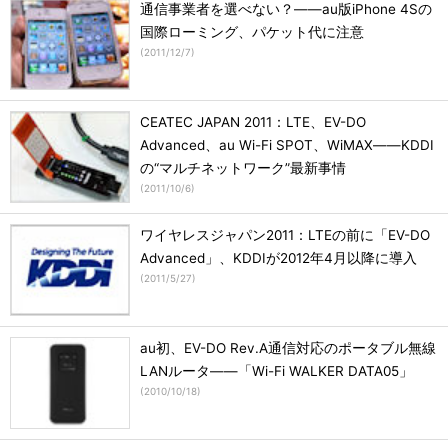
通信事業者を選べない？――au版iPhone 4Sの
国際ローミング、パケット代に注意
(
2011/12/7
)
CEATEC JAPAN 2011：LTE、EV-DO
Advanced、au Wi-Fi SPOT、WiMAX――KDDI
の“マルチネットワーク”最新事情
(
2011/10/6
)
ワイヤレスジャパン2011：LTEの前に「EV-DO
Advanced」、KDDIが2012年4月以降に導入
(
2011/5/27
)
au初、EV-DO Rev.A通信対応のポータブル無線
LANルータ――「Wi-Fi WALKER DATA05」
(
2010/10/18
)