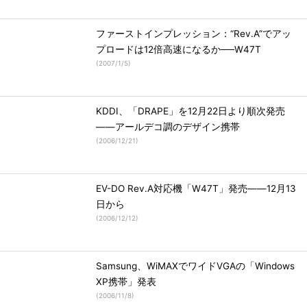
ファーストインプレッション：“Rev.A”でアッ
プロードは12倍高速になるか──W47T
(
2007/1/5
)
KDDI、「DRAPE」を12月22日より順次発売
――アールデコ調のデザイン携帯
(
2006/12/21
)
EV-DO Rev.A対応機「W47T」発売――12月13
日から
(
2006/12/12
)
Samsung、WiMAXでワイドVGAの「Windows
XP携帯」発表
(
2006/11/8
)