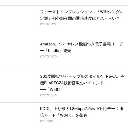
ファーストインプレッション：「WINシングル
定額」都心部夜間の通信速度はどれくらい？
(
2008/1/12
)
Amazon、ワイヤレス機能つき電子書籍リーダ
ー「Kindle」発売
(
2007/11/20
)
360度回転“リバーシブルスタイル”、Rev.A、有
機EL×REGZA技術搭載のハイエンド
──「W56T」
(
2007/10/16
)
KDDI、上り最大1.8MbpsのRev.A対応データ通
信カード「W04K」を発表
(
2007/9/20
)