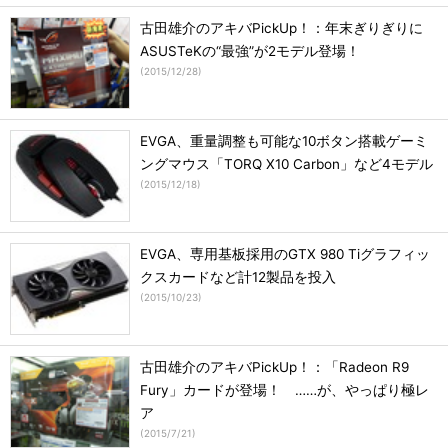
古田雄介のアキバPickUp！：年末ぎりぎりに
ASUSTeKの“最強”が2モデル登場！
(
2015/12/28
)
EVGA、重量調整も可能な10ボタン搭載ゲーミ
ングマウス「TORQ X10 Carbon」など4モデル
(
2015/12/18
)
EVGA、専用基板採用のGTX 980 Tiグラフィッ
クスカードなど計12製品を投入
(
2015/10/23
)
古田雄介のアキバPickUp！：「Radeon R9
Fury」カードが登場！ ……が、やっぱり極レ
ア
(
2015/7/21
)