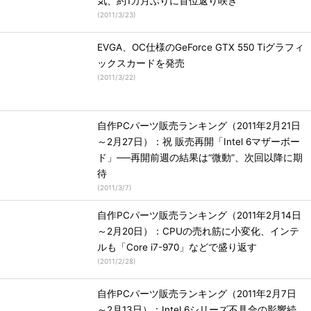
気、約1カ月ぶりに首位返り咲き
(
2011/3/23
)
EVGA、OC仕様のGeForce GTX 550 Tiグラフィ
ックスカードを発売
(
2011/3/22
)
自作PCパーツ販売ランキング（2011年2月21日
～2月27日）：祝 販売再開「Intel 6マザーボー
ド」──再開前週の結果は“微動”、次回以降に期
待
(
2011/3/7
)
自作PCパーツ販売ランキング（2011年2月14日
～2月20日）：CPUの売れ筋に小変化、インテ
ルも「Core i7-970」などで盛り返す
(
2011/2/28
)
自作PCパーツ販売ランキング（2011年2月7日
～2月13日）：Intel 6シリーズ不具合の影響続