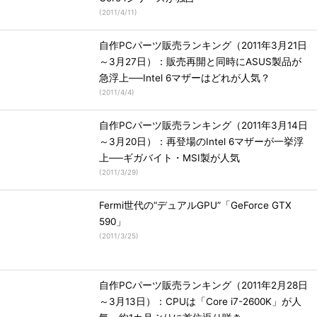
(
2011/4/11
)
自作PCパーツ販売ランキング（2011年3月21日
～3月27日）：販売再開と同時にASUS製品が
急浮上──Intel 6マザーはどれが人気？
(
2011/4/4
)
自作PCパーツ販売ランキング（2011年3月14日
～3月20日）：再登場のIntel 6マザーが一挙浮
上──ギガバイト・MSI製が人気
(
2011/3/29
)
Fermi世代の“デュアルGPU”「GeForce GTX
590」
(
2011/3/25
)
自作PCパーツ販売ランキング（2011年2月28日
～3月13日）：CPUは「Core i7-2600K」が人