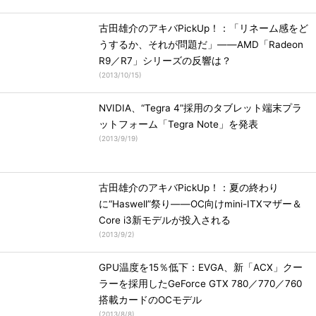
古田雄介のアキバPickUp！：「リネーム感をど
うするか、それが問題だ」――AMD「Radeon
R9／R7」シリーズの反響は？
(
2013/10/15
)
NVIDIA、“Tegra 4”採用のタブレット端末プラ
ットフォーム「Tegra Note」を発表
(
2013/9/19
)
古田雄介のアキバPickUp！：夏の終わり
に“Haswell”祭り――OC向けmini-ITXマザー＆
Core i3新モデルが投入される
(
2013/9/2
)
GPU温度を15％低下：EVGA、新「ACX」クー
ラーを採用したGeForce GTX 780／770／760
搭載カードのOCモデル
(
2013/8/8
)