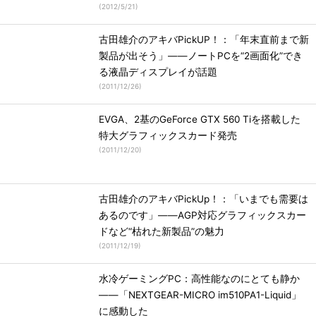
(
2012/5/21
)
古田雄介のアキバPickUP！：「年末直前まで新
製品が出そう」――ノートPCを“2画面化”でき
る液晶ディスプレイが話題
(
2011/12/26
)
EVGA、2基のGeForce GTX 560 Tiを搭載した
特大グラフィックスカード発売
(
2011/12/20
)
古田雄介のアキバPickUp！：「いまでも需要は
あるのです」――AGP対応グラフィックスカー
ドなど“枯れた新製品”の魅力
(
2011/12/19
)
水冷ゲーミングPC：高性能なのにとても静か
――「NEXTGEAR-MICRO im510PA1-Liquid」
に感動した