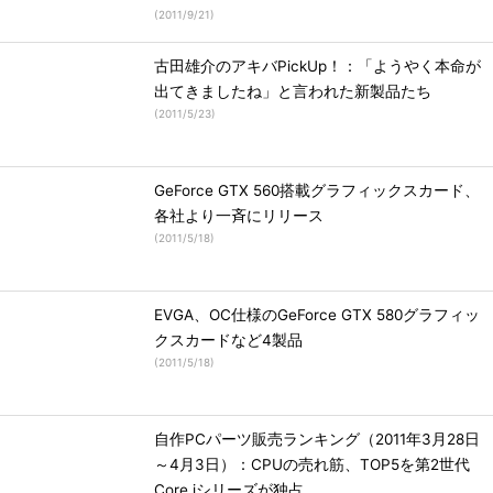
(
2011/9/21
)
古田雄介のアキバPickUp！：「ようやく本命が
出てきましたね」と言われた新製品たち
(
2011/5/23
)
GeForce GTX 560搭載グラフィックスカード、
各社より一斉にリリース
(
2011/5/18
)
EVGA、OC仕様のGeForce GTX 580グラフィッ
クスカードなど4製品
(
2011/5/18
)
自作PCパーツ販売ランキング（2011年3月28日
～4月3日）：CPUの売れ筋、TOP5を第2世代
Core iシリーズが独占