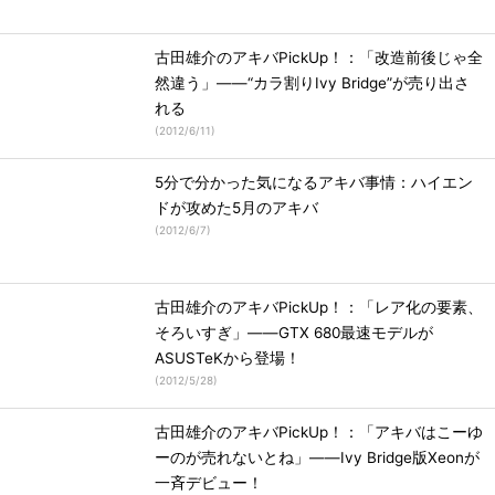
古田雄介のアキバPickUp！：「改造前後じゃ全
然違う」――“カラ割りIvy Bridge”が売り出さ
れる
(
2012/6/11
)
5分で分かった気になるアキバ事情：ハイエン
ドが攻めた5月のアキバ
(
2012/6/7
)
古田雄介のアキバPickUp！：「レア化の要素、
そろいすぎ」――GTX 680最速モデルが
ASUSTeKから登場！
(
2012/5/28
)
古田雄介のアキバPickUp！：「アキバはこーゆ
ーのが売れないとね」――Ivy Bridge版Xeonが
一斉デビュー！