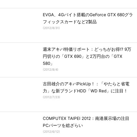
EVGA、4Gバイト搭載のGeForce GTX 680グラ
フィックスカードなど2製品
(
2012/8/31
)
週末アキバ特価リポート：どっちがお得!? 9万
円切りの「GTX 690」と2万円台の「GTX
580」
(
2012/8/4
)
古田雄介のアキバPickUp！：「やたらと省電
力」な新ブランドHDD「WD Red」に注目！
(
2012/7/23
)
COMPUTEX TAIPEI 2012：南港展示場の注目
PCパーツを総ざらい
(
2012/6/12
)