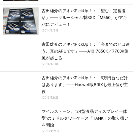
古田雄介のアキバPickUp！：「望む、定番復
活」――クルーシャル製SSD「M550」がアキ
バにデビュー！
(
2014/3/31
)
古田雄介のアキバPickUp！：「今までのとは違
う、真のAPUです」――A10-7850K／7700K旋
風が起こる
(
2014/1/20
)
古田雄介のアキバPickUp！：「6万円台なだけ
はあります」――Haswell版BRIXも最上位が主
役
(
2013/12/2
)
マイルストーン、“24型液晶ディスプレイ一体
型”のミドルタワーケース「TANK」の取り扱い
を開始
(
2013/11/13
)