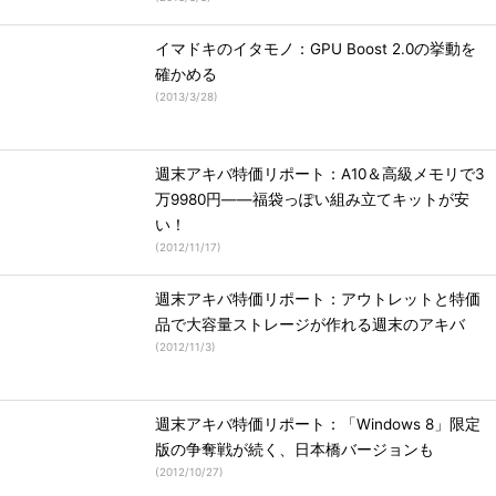
イマドキのイタモノ：GPU Boost 2.0の挙動を
確かめる
(
2013/3/28
)
週末アキバ特価リポート：A10＆高級メモリで3
万9980円――福袋っぽい組み立てキットが安
い！
(
2012/11/17
)
週末アキバ特価リポート：アウトレットと特価
品で大容量ストレージが作れる週末のアキバ
(
2012/11/3
)
週末アキバ特価リポート：「Windows 8」限定
版の争奪戦が続く、日本橋バージョンも
(
2012/10/27
)