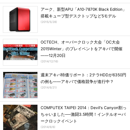
アーク、新型APU「A10-7870K Black Edition」
搭載キューブ型デスクトップなど5モデル
(
2015/5/28
)
OCTECH、オーバークロック大会「OC大会
2015Winter」のプレイベントをアキバで開催
――12月20日
(
2014/12/16
)
週末アキバ特価リポート：2テラHDDが6350円
の例も――アキバで価格競争が進行中？
(
2014/6/21
)
COMPUTEX TAIPEI 2014：Devil's Canyon割っ
ちゃいました──激闘3.5時間！インテルオーバ
ークロックイベント
(
2014/6/6
)