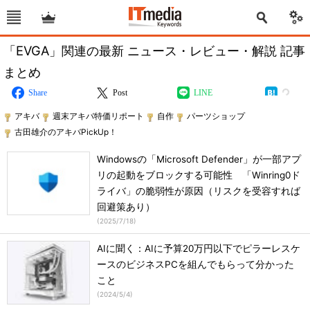
「EVGA」関連の最新 ニュース・レビュー・解説 記事
まとめ
Share
Post
LINE
アキバ
週末アキバ特価リポート
自作
パーツショップ
古田雄介のアキバPickUp！
Windowsの「Microsoft Defender」が一部アプ
リの起動をブロックする可能性 「Winring0ド
ライバ」の脆弱性が原因（リスクを受容すれば
回避策あり）
(
2025/7/18
)
AIに聞く：AIに予算20万円以下でピラーレスケ
ースのビジネスPCを組んでもらって分かった
こと
(
2024/5/4
)