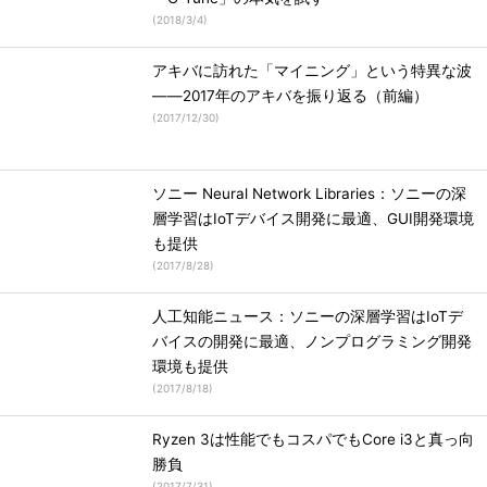
(
2018/3/4
)
アキバに訪れた「マイニング」という特異な波
――2017年のアキバを振り返る（前編）
(
2017/12/30
)
ソニー Neural Network Libraries：ソニーの深
層学習はIoTデバイス開発に最適、GUI開発環境
も提供
(
2017/8/28
)
人工知能ニュース：ソニーの深層学習はIoTデ
バイスの開発に最適、ノンプログラミング開発
環境も提供
(
2017/8/18
)
Ryzen 3は性能でもコスパでもCore i3と真っ向
勝負
(
2017/7/31
)