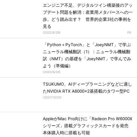
エンジニア不足、デジタルツイン構築後のアッ
プデート問題を解消：産業用メタバースへの一
歩、どう踏み出す？ 世界的企業3社の事例を
見る
(
2022/8/29
)
「Python＋PyTorch」と「JoeyNMT」で学ぶ
ニューラル機械翻訳（1）：ニューラル機械翻
訳（NMT）の基礎を「JoeyNMT」で学んでみ
よう（準備編）
(
2022/6/29
)
TSUKUMO、AIディープラーニングなどに適し
たNVIDIA RTX A6000×2基搭載のタワー型PC
(
2021/10/22
)
AppleがMac Pro向けに「Radeon Pro W6000X
シリーズ」搭載グラフィックスカードを発売
本体購入時に搭載も可能