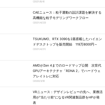
(
2021/8/4
)
CAEニュース：粒子運動の設計課題を解決する
高機能な粒子モデリングワークフロー
(
2021/4/23
)
TSUKUMO、RTX 3090を2基搭載したハイエン
ドデスクトップを販売開始 119万8000円～
(
2021/4/21
)
AMDがZen 4までのロードマップ公開 次世代
GPUアーキテクチャ「RDNA 2」でハードウェ
アレイトレに対応
(
2020/3/9
)
VRニュース：デザインレビューの先へ、業務活
用が“当たり前”になるVR関連製品群をHPが発
表