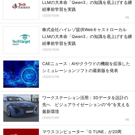
LLMの大本命「Qwen3」の知識を底上げする継
続事前学習を実践
(
2025/10/6
)
株式会社ハイレゾ提供Webキャストローカル
LLMの大本命「Qwen3」の知識を底上げする継
続事前学習を実践
(
2025/10/6
)
CAEニュース：AIやクラウドの機能を拡張した
シミュレーションソフトの最新版を発表
(
2025/2/19
)
ワークステーション活用：3Dデータを設計の
先へ ビジュアライゼーションの“今”を支える
最新環境
(
2025/1/30
)
マウスコンピューター「G TUNE」が20周