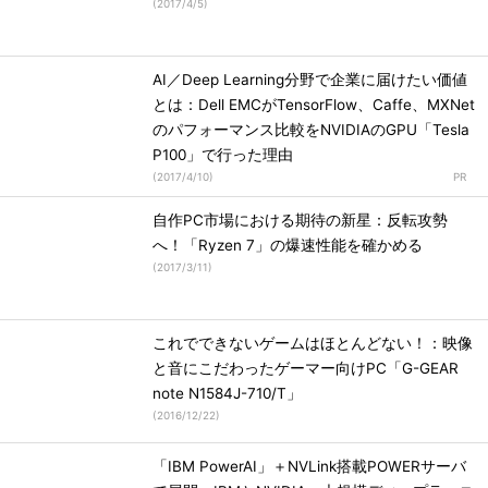
(
2017/4/5
)
AI／Deep Learning分野で企業に届けたい価値
とは：Dell EMCがTensorFlow、Caffe、MXNet
のパフォーマンス比較をNVIDIAのGPU「Tesla
P100」で行った理由
(
2017/4/10
)
自作PC市場における期待の新星：反転攻勢
へ！「Ryzen 7」の爆速性能を確かめる
(
2017/3/11
)
これでできないゲームはほとんどない！：映像
と音にこだわったゲーマー向けPC「G-GEAR
note N1584J-710/T」
(
2016/12/22
)
「IBM PowerAI」＋NVLink搭載POWERサーバ