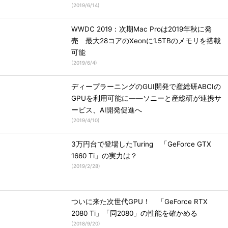
(
2019/6/14
)
WWDC 2019：次期Mac Proは2019年秋に発
売 最大28コアのXeonに1.5TBのメモリを搭載
可能
(
2019/6/4
)
ディープラーニングのGUI開発で産総研ABCIの
GPUを利用可能に――ソニーと産総研が連携サ
ービス、AI開発促進へ
(
2019/4/10
)
3万円台で登場したTuring 「GeForce GTX
1660 Ti」の実力は？
(
2019/2/28
)
ついに来た次世代GPU！ 「GeForce RTX
2080 Ti」「同2080」の性能を確かめる
(
2018/9/20
)