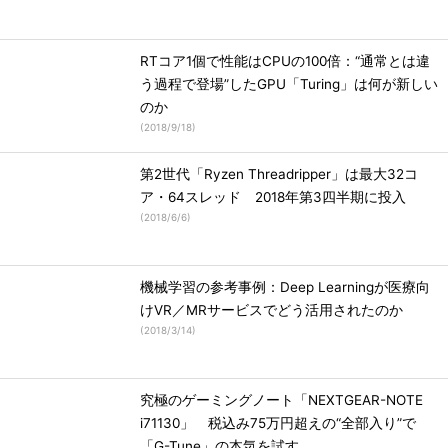
RTコア1個で性能はCPUの100倍：“通常とは違
う過程で登場”したGPU「Turing」は何が新しい
のか
(
2018/9/18
)
第2世代「Ryzen Threadripper」は最大32コ
ア・64スレッド 2018年第3四半期に投入
(
2018/6/6
)
機械学習の参考事例：Deep Learningが医療向
けVR／MRサービスでどう活用されたのか
(
2018/3/14
)
究極のゲーミングノート「NEXTGEAR-NOTE
i71130」 税込み75万円超えの“全部入り”で
「G-Tune」の本気を試す