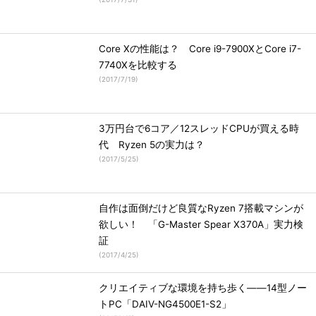
Core Xの性能は？ Core i9-7900XとCore i7-
7740Xを比較する
(
2017/7/19
)
3万円台で6コア／12スレッドCPUが買える時
代 Ryzen 5の実力は？
(
2017/5/25
)
自作は面倒だけど良質なRyzen 7搭載マシンが
欲しい！ 「G-Master Spear X370A」実力検
証
(
2017/4/25
)
クリエイティブな環境を持ち歩く――14型ノー
トPC「DAIV-NG4500E1-S2」