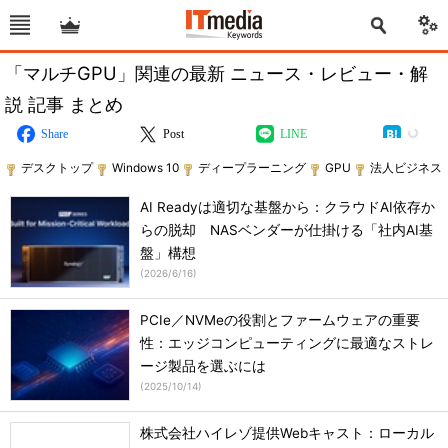
「マルチGPU」関連の最新 ニュース・レビュー・解
説 記事 まとめ
Share
Post
LINE
デスクトップ
Windows 10
ディープラーニング
GPU
法人ビジネス
AI Readyは適切な基盤から：クラウドAI依存か
らの脱却 NASベンダーが仕掛ける「社内AI基
盤」構想
(
2026/6/16
)
PCIe／NVMeの役割とファームウェアの重要
性：エッジコンピューティングに最適なストレ
ージ製品を選ぶには
(
2025/10/14
)
株式会社ハイレゾ提供Webキャスト：ローカル