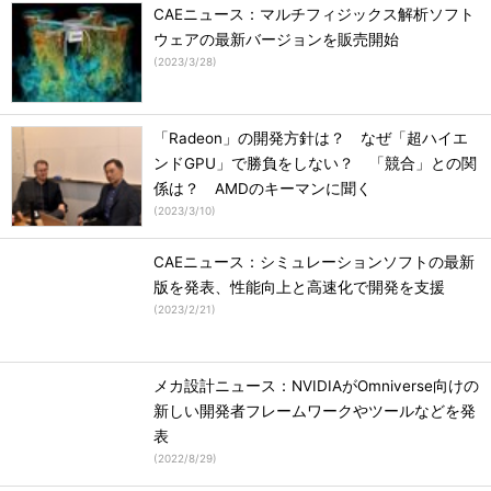
CAEニュース：マルチフィジックス解析ソフト
ウェアの最新バージョンを販売開始
(
2023/3/28
)
「Radeon」の開発方針は？ なぜ「超ハイエ
ンドGPU」で勝負をしない？ 「競合」との関
係は？ AMDのキーマンに聞く
(
2023/3/10
)
CAEニュース：シミュレーションソフトの最新
版を発表、性能向上と高速化で開発を支援
(
2023/2/21
)
メカ設計ニュース：NVIDIAがOmniverse向けの
新しい開発者フレームワークやツールなどを発
表
(
2022/8/29
)