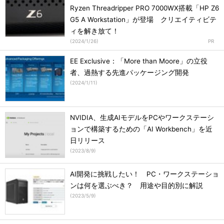
Ryzen Threadripper PRO 7000WX搭載「HP Z6
G5 A Workstation」が登場 クリエイティビテ
ィを解き放て！
(
2024/1/26
)
EE Exclusive：「More than Moore」の立役
者、過熱する先進パッケージング開発
(
2024/1/11
)
NVIDIA、生成AIモデルをPCやワークステーシ
ョンで構築するための「AI Workbench」を近
日リリース
(
2023/8/9
)
AI開発に挑戦したい！ PC・ワークステーショ
ンは何を選ぶべき？ 用途や目的別に解説
(
2023/5/9
)