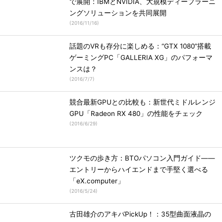
で展開：IBMとNVIDIA、大規模ディープラーニ
ングソリューションを共同展開
(
2016/11/16
)
話題のVRも存分に楽しめる：“GTX 1080”搭載
ゲーミングPC「GALLERIA XG」のパフォーマ
ンスは？
(
2016/7/7
)
競合最新GPUとの比較も：新世代ミドルレンジ
GPU「Radeon RX 480」の性能をチェック
(
2016/6/29
)
ツクモの歩き方：BTOパソコン入門ガイド――
エントリーからハイエンドまで手堅く選べる
「eX.computer」
(
2016/5/24
)
古田雄介のアキバPickUp！：35型曲面液晶の