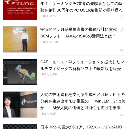
年！ ゲーミングPC業界の先駆者としての軌
跡を創刊30周年のPC USER編集部が振り返る
(
2024/12/6
)
宇宙開発：月惑星探査機の機体設計に貢献した
DEMソフト JAXA／ISASの活用法とは？
(
2024/11/29
)
CAEニュース：AIソリューションを拡大したマ
ルチフィジックス解析ソフトの最新版を販売
(
2024/4/25
)
人間の技術進化を支える生成AI／LLM：ヒトの
分身を生み出す“EQ”重視の「TwinLLM」とは何
か――AIが人間の価値と可能性を拡げる未来
(
2024/1/31
)
日本HPから最大96コア、192スレッドのAMD