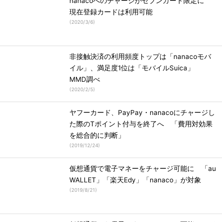
nanacoへのチャージがセブンカード限定に
現在登録カードは利用可能
(
2020/3/6
)
非接触決済の利用頻度トップは「nanacoモバ
イル」、満足度1位は「モバイルSuica」
MMD調べ
(
2020/2/5
)
ヤフーカード、PayPay・nanacoにチャージし
た際のTポイント付与を終了へ 「費用対効果
を総合的に判断」
(
2019/12/24
)
仮想通貨で電子マネーをチャージ可能に 「au
WALLET」「楽天Edy」「nanaco」が対象
(
2019/8/21
)