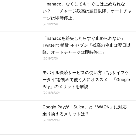
「nanaco」なくしてもすぐには止められな
い？ 「チャージ残高は翌日以降、オートチャ
ージは即時停止」
(
2019/2/4
)
「nanacoを紛失したらすぐ止められない」
Twitterで拡散 → セブン「残高の停止は翌日以
降、オートチャージは即時停止」
(
2019/2/3
)
モバイル決済サービスの使い方：“おサイフケ
ータイ”を初めて使う人にオススメ 「Google
Pay」のメリットを解説
(
2018/6/30
)
Google Payが「Suica」と「WAON」に対応
乗り換えるメリットは？
(
2018/5/24
)