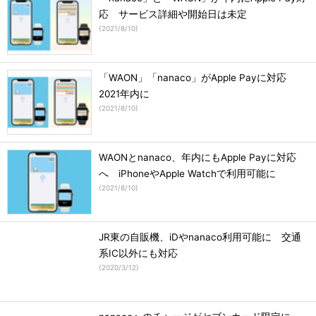
応 サービス詳細や開始日は未定
(
2021/8/10
)
「WAON」「nanaco」がApple Payに対応
2021年内に
(
2021/8/10
)
WAONとnanaco、年内にもApple Payに対応
へ iPhoneやApple Watchで利用可能に
(
2021/8/10
)
JR東の自販機、iDやnanaco利用可能に 交通
系IC以外にも対応
(
2020/3/12
)