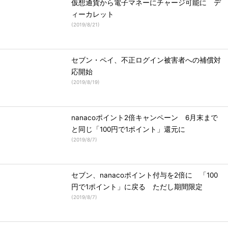
仮想通貨から電子マネーにチャージ可能に デ
ィーカレット
(
2019/8/21
)
セブン・ペイ、不正ログイン被害者への補償対
応開始
(
2019/8/19
)
nanacoポイント2倍キャンペーン 6月末まで
と同じ「100円で1ポイント」還元に
(
2019/8/7
)
セブン、nanacoポイント付与を2倍に 「100
円で1ポイント」に戻る ただし期間限定
(
2019/8/7
)