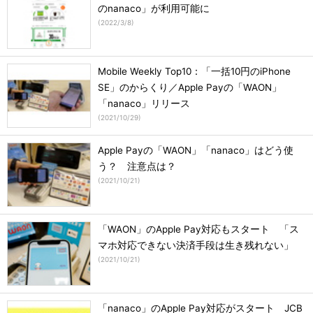
のnanaco」が利用可能に
(
2022/3/8
)
Mobile Weekly Top10：「一括10円のiPhone
SE」のからくり／Apple Payの「WAON」
「nanaco」リリース
(
2021/10/29
)
Apple Payの「WAON」「nanaco」はどう使
う？ 注意点は？
(
2021/10/21
)
「WAON」のApple Pay対応もスタート 「ス
マホ対応できない決済手段は生き残れない」
(
2021/10/21
)
「nanaco」のApple Pay対応がスタート JCB