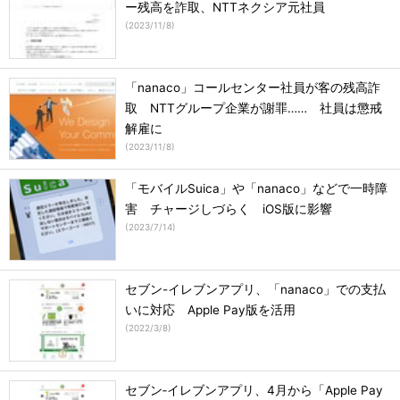
ー残高を詐取、NTTネクシア元社員
(
2023/11/8
)
「nanaco」コールセンター社員が客の残高詐
取 NTTグループ企業が謝罪…… 社員は懲戒
解雇に
(
2023/11/8
)
「モバイルSuica」や「nanaco」などで一時障
害 チャージしづらく iOS版に影響
(
2023/7/14
)
セブン-イレブンアプリ、「nanaco」での支払
いに対応 Apple Pay版を活用
(
2022/3/8
)
セブン‐イレブンアプリ、4月から「Apple Pay