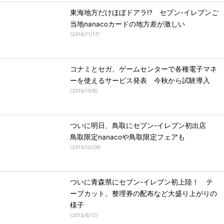
東海地方だけほぼドアラ!? セブン-イレブンご
当地nanacoカードの地方差が激しい
(
2016/11/17
)
コナミとセガ、ゲームセンターで各種電子マネ
ーを使えるサービス発表 今秋から試験導入
(
2016/10/6
)
ついに明日、鳥取にセブン-イレブン初出店
鳥取限定nanacoや鳥取限定フェアも
(
2015/10/29
)
ついに青森県にセブン-イレブン初上陸！ テ
ープカット、整理券の配布など大盛り上がりの
様子
(
2015/6/12
)