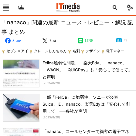
「nanaco」関連の最新 ニュース・レビュー・解説 記
事 まとめ
Share
Post
LINE
セブン＆アイ
クレヨンしんちゃん
名刺
デザイン
電子マネー
Felica脆弱性問題、「楽天Edy」「nanaco」
「WAON」「QUICPay」も「安心して使って」
と声明
(
2025/8/29
)
一部「FeliCa」に脆弱性、ソニーが公表
Suica、iD、nanaco、楽天Edyは「安心して利
用して」──各社が声明
(
2025/8/28
)
「nanaco」コールセンターで顧客の電子マネ