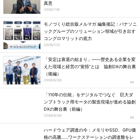
真意
(
2026/7/6
)
モノづくり総合版メルマガ 編集後記：パナソニ
ックグループのソリューション領域が引き出す
コングロマリットの底力
(
2026/7/2
)
「安定は衰退の始まり」――歴史ある企業を変
えた現場と経営の“覚悟”とは 協創DXの舞台裏
（後編）
(
2026/6/30
)
「110年の伝統」をデジタルでつなぐ 巨大ダ
ンプトラック用モータの製造現場が進める協創
DXの舞台裏（前編）
(
2026/6/30
)
ハードウェア調達の今：メモリやSSD、GPU価
格の高騰……ワークステーションの調達難をレ