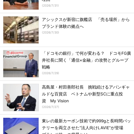
(
2026/7/31
)
アシックスが新宿に旗艦店 「売る場所」から
ブランド体験の拠点へ
(
2026/7/30
)
「ドコモの銀行」で何が変わる？ ドコモFG廣
井社長に聞く「通信×金融」の攻勢とグループ
戦略
(
2026/7/29
)
高島屋・村田善郎社長 挑戦続けるアバンギャ
ルドな百貨店 ベトナムや新型SCに重点投
資 My Vision
(
2026/7/27
)
東レの最新カーボン技術で約999gと長時間バッ
テリーを両立させた“法人向けLAVIE”が登場