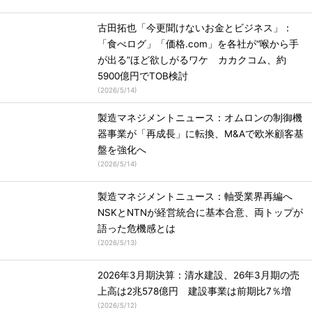
古田拓也「今更聞けないお金とビジネス」：
「食べログ」「価格.com」を各社が“喉から手
が出る”ほど欲しがるワケ カカクコム、約
5900億円でTOB検討
(
2026/5/14
)
製造マネジメントニュース：オムロンの制御機
器事業が「再成長」に転換、M&Aで欧米顧客基
盤を強化へ
(
2026/5/14
)
製造マネジメントニュース：軸受業界再編へ
NSKとNTNが経営統合に基本合意、両トップが
語った危機感とは
(
2026/5/13
)
2026年3月期決算：清水建設、26年3月期の売
上高は2兆578億円 建設事業は前期比7％増
(
2026/5/12
)