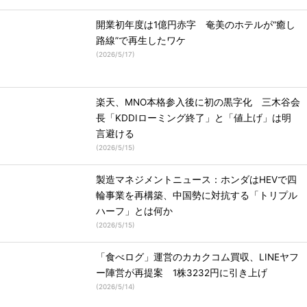
開業初年度は1億円赤字 奄美のホテルが“癒し
路線”で再生したワケ
(
2026/5/17
)
楽天、MNO本格参入後に初の黒字化 三木谷会
長「KDDIローミング終了」と「値上げ」は明
言避ける
(
2026/5/15
)
製造マネジメントニュース：ホンダはHEVで四
輪事業を再構築、中国勢に対抗する「トリプル
ハーフ」とは何か
(
2026/5/15
)
「食べログ」運営のカカクコム買収、LINEヤフ
ー陣営が再提案 1株3232円に引き上げ
(
2026/5/14
)