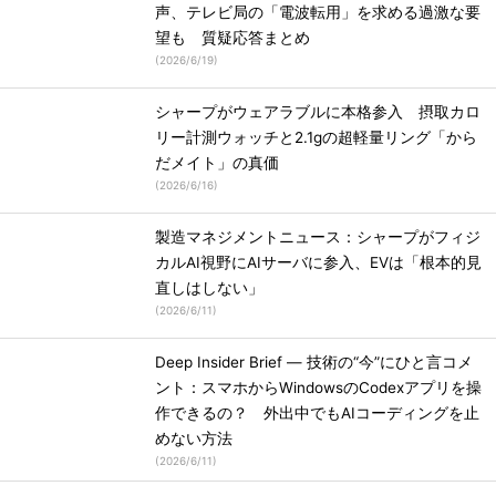
声、テレビ局の「電波転用」を求める過激な要
望も 質疑応答まとめ
(
2026/6/19
)
シャープがウェアラブルに本格参入 摂取カロ
リー計測ウォッチと2.1gの超軽量リング「から
だメイト」の真価
(
2026/6/16
)
製造マネジメントニュース：シャープがフィジ
カルAI視野にAIサーバに参入、EVは「根本的見
直しはしない」
(
2026/6/11
)
Deep Insider Brief ― 技術の“今”にひと言コメ
ント：スマホからWindowsのCodexアプリを操
作できるの？ 外出中でもAIコーディングを止
めない方法
(
2026/6/11
)