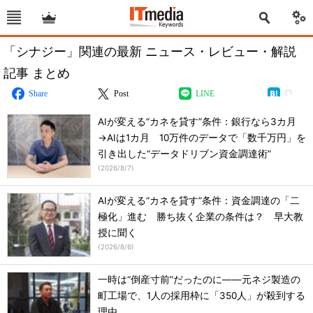
「シナジー」関連の最新 ニュース・レビュー・解説
記事 まとめ
Share
Post
LINE
AIが変える“カネを貸す”条件：銀行なら3カ月
→AIは1カ月 10万件のデータで「数千万円」を
引き出した“データドリブン資金調達術”
(
2026/8/7
)
AIが変える“カネを貸す”条件：資金調達の「二
極化」進む 勝ち抜く企業の条件は？ 早大教
授に聞く
(
2026/8/6
)
一時は“倒産寸前”だったのに――元ネジ製造の
町工場で、1人の採用枠に「350人」が殺到する
理由