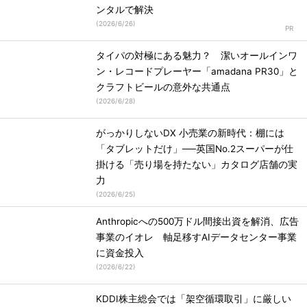
ンタルで解決
(
2026/6/26
)
タイパの対極にある魅力？ 潔いオールインワ
ン・レコードプレーヤー「amadana PR30」と
クラフトビールの意外な共通点
(
2026/6/28
)
がっかりしないDX 小売業の新時代：棚には
「タブレットだけ」──英国No.2スーパーが仕
掛ける「売り場を持たない」カタログ店舗の実
力
(
2026/6/25
)
Anthropicへの500万ドル間接出資を解消、広告
事業のイオレ 軸足移すAIデータセンター事業
に資金投入
(
2026/6/22
)
KDDI株主総会では「架空循環取引」に厳しい