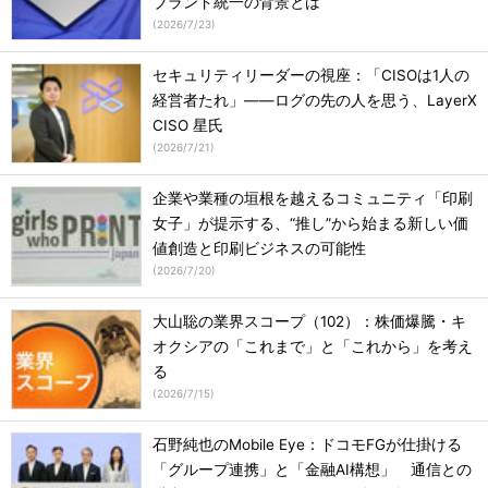
ブランド統一の背景とは
(
2026/7/23
)
セキュリティリーダーの視座：「CISOは1人の
経営者たれ」――ログの先の人を思う、LayerX
CISO 星氏
(
2026/7/21
)
企業や業種の垣根を越えるコミュニティ「印刷
女子」が提示する、“推し”から始まる新しい価
値創造と印刷ビジネスの可能性
(
2026/7/20
)
大山聡の業界スコープ（102）：株価爆騰・キ
オクシアの「これまで」と「これから」を考え
る
(
2026/7/15
)
石野純也のMobile Eye：ドコモFGが仕掛ける
「グループ連携」と「金融AI構想」 通信との