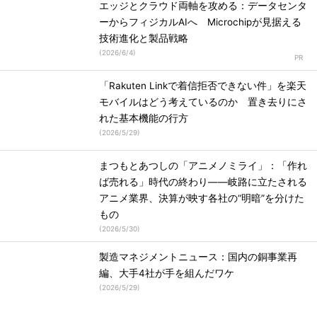
エッジとクラウド両軸を攻める：データセンタ
ーからフィジカルAIへ Microchipが見据える
技術進化と製品戦略
(
2026/6/4
)
「Rakuten Linkで着信拒否できない件」を楽天
モバイルはどう考えているのか 置き去りにさ
れた基本機能の行方
(
2026/5/29
)
まつもとあつしの「アニメノミライ」：「作れ
ば売れる」時代の終わり――岐路に立たされる
アニメ業界、決算が映す各社の“明暗”を分けた
もの
(
2026/5/30
)
製造マネジメントニュース：国内の銅事業再
編、大手4社が手を組んだワケ
(
2026/5/29
)