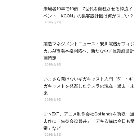
来場者10年で10倍 Z世代を熱狂させる韓流イ
ベント「KCON」の集客設計図は何がスゴい？
(
2026/5/29
)
製造マネジメントニュース：安川電機がフィジ
カルAI市場本格開拓へ、新たな中／長期経営計
画策定
(
2026/5/26
)
いまさら聞けないギガキャスト入門（5）：ギ
ガキャストを発案したテスラの現在・過去・未
来
(
2026/5/26
)
U-NEXT、アニメ制作会社GoHandsを買収 過
去作に「生徒会役員共」「デキる猫は今日も憂
鬱」など
(
2026/5/25
)