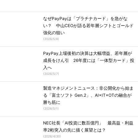
なぜPayPayは「プラチナカード」を急がな
い？ 中山CEOが語る若年層シフトとゴールド
強化の狙い
(
2026/5/8
)
PayPay上場後初の決算は大幅増益、若年層が
成長をけん引 26年度には「一体型カード」投
入へ
(
2026/5/7
)
製造マネジメントニュース：非公開化から始ま
る「富士ソフト Gen.2」、AI×IT×OTの融合が
勝ち筋に
(
2026/5/1
)
NEC社長「AI投資に数百億円」 最高益・利益
率2桁突入の先に描く展望とは？
(
2026/4/30
)