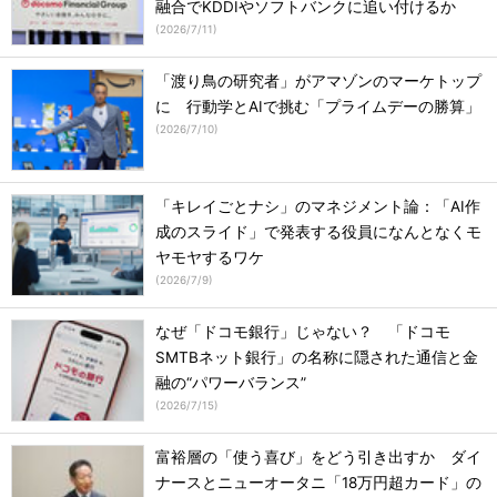
融合でKDDIやソフトバンクに追い付けるか
(
2026/7/11
)
「渡り鳥の研究者」がアマゾンのマーケトップ
に 行動学とAIで挑む「プライムデーの勝算」
(
2026/7/10
)
「キレイごとナシ」のマネジメント論：「AI作
成のスライド」で発表する役員になんとなくモ
ヤモヤするワケ
(
2026/7/9
)
なぜ「ドコモ銀行」じゃない？ 「ドコモ
SMTBネット銀行」の名称に隠された通信と金
融の“パワーバランス”
(
2026/7/15
)
富裕層の「使う喜び」をどう引き出すか ダイ
ナースとニューオータニ「18万円超カード」の