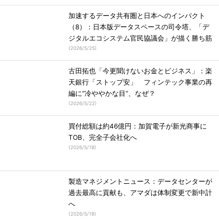
加速するデータ共有圏と日本へのインパクト
（8）：日本版データスペースの司令塔、「デ
ジタルエコシステム官民協議会」が描く勝ち筋
(
2026/5/25
)
古田拓也「今更聞けないお金とビジネス」：楽
天銀行「ストップ安」 フィンテック事業の再
編に“冷ややかな目”、なぜ？
(
2026/5/22
)
買付総額は約46億円：加賀電子が新光商事に
TOB、完全子会社化へ
(
2026/5/18
)
製造マネジメントニュース：データセンターが
過去最高に貢献も、アマダは体制変更で新中計
へ
(
2026/5/18
)