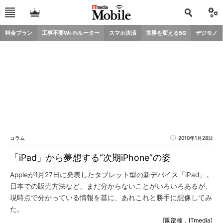
料金プラン
工事不要Wi-Fiルーター
スマホ決済
世界を変える5G
デジモノ
コラム
2010年1月28日
「iPad」から夢想する“次期iPhone”の姿
Appleが1月27日に発表したタブレット型の新デバイス「iPad」。
日本での販売方法など、まだ分からないことがいろいろあるが、
現時点で分かっている情報を基に、あれこれと勝手に想像してみ
た。
[園部修，ITmedia]