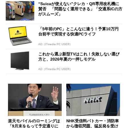
“Suicaが使えない”クレカ・QR専用改札機に
開催
賛否 「問題なく運用できる」「交通系ICの方
がスムーズ」
「5年前のPC」とこんなに違う！予算10万円
台前半で実現する快適PCライフ
AD（ITmedia PC USER）
これから選ぶ新型TVはこれ！失敗しない選び
方と、2026年夏の一押しモデル
AD（ITmedia PC USER）
楽天モバイルのローミングは
NHK受信料パトカー・消防車
「9月末をもって予定通りに
から徴収問題、猛反発を受け