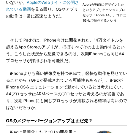
いないが、
AppleのWebサイトに公開さ
Appleが独自にデザインした
れている動画
を見る限り、OSやアプリ
というアプリケーションプロ
セッサ「Apple A4」。コアは
の動作は非常に高速なようだ。
1GHzで動作するという
そしてiPadでは、iPhone向けに開発された、14万タイトルを
超えるApp Storeのアプリが、ほぼすべてそのまま動作するとい
う。こうした状況から想像できるのは、次期iPhoneにも同じA4
プロセッサが採用される可能性だ。
iPhoneよりも高い解像度を持つiPadで、軽快な動作を見せてい
ることから（GPUが搭載されている可能性もあるが）、iPadが
iPhone OSをエミュレーションで動かしているとは考えにくい。
A4プロセッサはARMベースのプロセッサと考えるのが妥当であ
り、次期iPhoneにも同じプロセッサが搭載される確率は高いので
はないだろうか。
OSのメジャーバージョンアップはまだ先？
iPadに最適化したアプリの開発用に