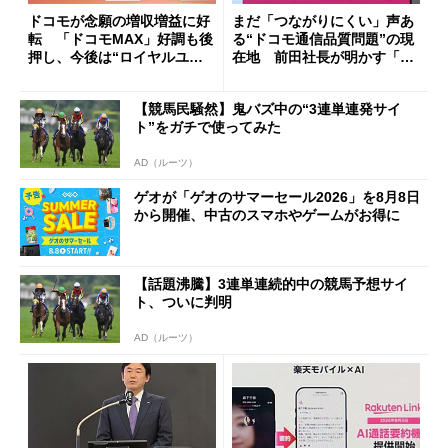
ドコモが念願の増収増益に好
まだ「つながりにくい」声あ
転 「ドコモMAX」好調も後
る“ドコモ通信品質問題”の現
押し、今後は“ロイヤルユー
在地 前田社長が明かす「道
ザー”を重視
半ば」の詳細解説
【競馬民騒然】鬼バズ中の“3連単連発サイ
ト”をガチで使ってみた
AD（ルーツ）
ゲオが「ゲオのサマーセール2026」を8月8日
から開催、中古のスマホやゲームがお得に
【話題沸騰】3連単連続的中の競馬予想サイ
ト、ついに判明
AD（ルーツ）