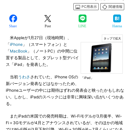
PC用表示
関連情報
Share
Post
LINE
Hatena
米Appleが1月27日（現地時間）、
「
iPhone
」（スマートフォン）と
「
MacBook
」（ノートPC）の中間に位
置する製品として、タブレット型デバイ
ス「iPad」を発表した。
当初
うわさ
されていた、iPhone OSの
「iPad」
新バージョン発表などはなかったため、
iPhoneユーザーの中には期待はずれの発表会と映ったかもしれな
い。しかし、iPadのスペックには非常に興味深い点がいくつかあ
る。
またiPadの米国での発売時期は、Wi-Fiモデルが3月後半、Wi-
Fi＋3Gモデルが4月とアナウンスされているが、そのほかの地域
ではWi-Fi版が3月下旬以降、Wi-Fi＋3G版が6～7月くらいになる