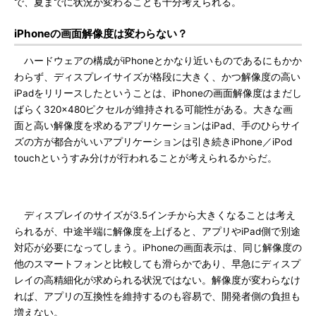
で、夏までに状況が変わることも十分考えられる。
iPhoneの画面解像度は変わらない？
ハードウェアの構成がiPhoneとかなり近いものであるにもかか
わらず、ディスプレイサイズが格段に大きく、かつ解像度の高い
iPadをリリースしたということは、iPhoneの画面解像度はまだし
ばらく320×480ピクセルが維持される可能性がある。大きな画
面と高い解像度を求めるアプリケーションはiPad、手のひらサイ
ズの方が都合がいいアプリケーションは引き続きiPhone／iPod
touchというすみ分けが行われることが考えられるからだ。
ディスプレイのサイズが3.5インチから大きくなることは考え
られるが、中途半端に解像度を上げると、アプリやiPad側で別途
対応が必要になってしまう。iPhoneの画面表示は、同じ解像度の
他のスマートフォンと比較しても滑らかであり、早急にディスプ
レイの高精細化が求められる状況ではない。解像度が変わらなけ
れば、アプリの互換性を維持するのも容易で、開発者側の負担も
増えない。