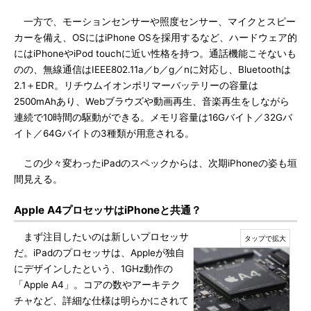
一方で、モーションセンサーや照度センサー、マイクとスピー
カーを備え、OSにはiPhone OSを採用するなど、ハードウェア的
にはiPhoneやiPod touchに近い性格を持つ。通話機能こそないも
のの、無線通信はIEEE802.11a／b／g／nに対応し、Bluetoothは
2.1＋EDR。リチウムイオンポリマーバッテリーの容量は
2500mAhあり、Webブラウズや動画再生、音楽再生をしながら
連続で10時間の駆動ができる。メモリ容量は16Gバイト／32Gバ
イト／64Gバイトの3種類が用意される。
この少々変わったiPadのスペックからは、次期iPhoneの姿も垣
間見える。
Apple A4プロセッサはiPhoneと共通？
まず注目したいのは新しいプロセッサ
だ。iPadのプロセッサは、Appleが独自
にデザインしたという、1GHz動作の
「Apple A4」。コアの数やアーキテク
チャなど、詳細な仕様は明らかにされて