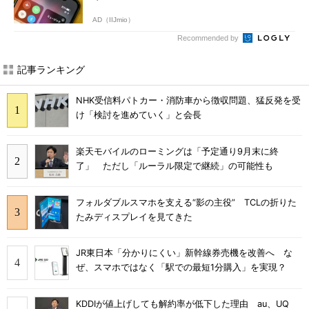
AD（IIJmio）
Recommended by
記事ランキング
NHK受信料パトカー・消防車から徴収問題、猛反発を受
け「検討を進めていく」と会長
楽天モバイルのローミングは「予定通り9月末に終
了」 ただし「ルーラル限定で継続」の可能性も
フォルダブルスマホを支える“影の主役” TCLの折りた
たみディスプレイを見てきた
JR東日本「分かりにくい」新幹線券売機を改善へ な
ぜ、スマホではなく「駅での最短1分購入」を実現？
KDDIが値上げしても解約率が低下した理由 au、UQ