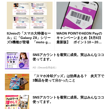
IIJmioの「スマホ大特価セー
WAON POINTやAEON Payの
ル」に「Galaxy Z8」シリー
キャンペーンまとめ【8月6日
ズ3機種が登場 「moto g37
最新版】 ポイント10～20倍
j」や「OPPO Find X9 Ultr
の獲得チャンス多数
a」も
SNSアカウントを着実に成長。実はみんなココ
使ってます。
AD（Dreaw合同会社）
「スマホ冷却グッズ」は効果ある？ 炎天下で
3製品を使って分かったこと
SNSアカウントを着実に成長。実はみんなココ
使ってます。