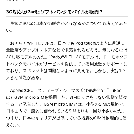
3G対応版iPadはソフトバンクモバイルが販売？
最後にiPadの日本での販売がどうなるかについても考えてみた
い。
おそらくWi-Fiモデルは、日本でもiPod touchのように普通に
量販店やアップルストアなどで販売されるだろう。気になるのは
3G対応モデルの方だ。iPadのWi-Fi＋3Gモデルは、ドコモやソフ
トバンクモバイルがサービスを提供している周波数をサポートし
ており、スペック上は問題ないように見える。しかし、実は1つ
大きな問題がある。
AppleのCEO、スティーブ・ジョブズ氏は発表会で「（iPad
は）GSM micro SIMを採用した。SIMロックをしない状態で販売
する」と発言した。GSM micro SIMとは、小型のSIMの規格で、
日本国内で一般的に使われているSIMよりも一回り小さいのだ。
つまり、日本のキャリアが提供している既存のSIMは物理的に使
えない。