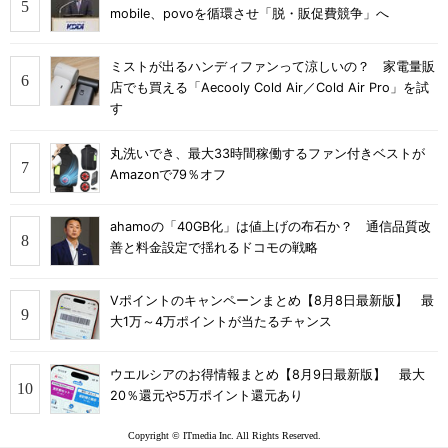
mobile、povoを循環させ「脱・販促費競争」へ
ミストが出るハンディファンって涼しいの？ 家電量販
店でも買える「Aecooly Cold Air／Cold Air Pro」を試
す
丸洗いでき、最大33時間稼働するファン付きベストが
Amazonで79％オフ
ahamoの「40GB化」は値上げの布石か？ 通信品質改
善と料金設定で揺れるドコモの戦略
Vポイントのキャンペーンまとめ【8月8日最新版】 最
大1万～4万ポイントが当たるチャンス
ウエルシアのお得情報まとめ【8月9日最新版】 最大
20％還元や5万ポイント還元あり
Copyright © ITmedia Inc. All Rights Reserved.