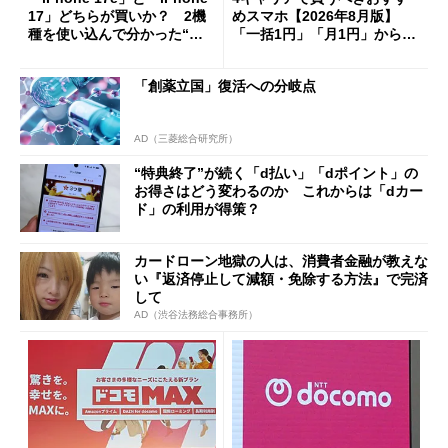
17」どちらが買いか？ 2機
めスマホ【2026年8月版】
種を使い込んで分かった“ス
「一括1円」「月1円」からお
ペック表にない違い”
得なiPhone／Pixel／Galaxy
まで
「創薬立国」復活への分岐点
AD（三菱総合研究所）
“特典終了”が続く「d払い」「dポイント」の
お得さはどう変わるのか これからは「dカー
ド」の利用が得策？
カードローン地獄の人は、消費者金融が教えな
い『返済停止して減額・免除する方法』で完済
して
AD（渋谷法務総合事務所）