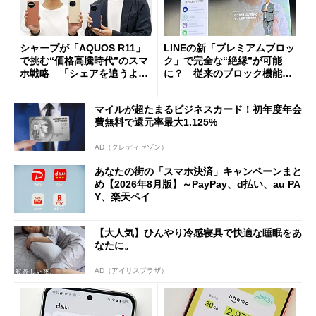
シャープが「AQUOS R11」
LINEの新「プレミアムブロッ
で挑む“価格高騰時代”のスマ
ク」で完全な“絶縁”が可能
ホ戦略 「シェアを追うより
に？ 従来のブロック機能と
も既存ユーザーを大切に」
の決定的な違い
マイルが超たまるビジネスカード！初年度年会
費無料で還元率最大1.125%
AD（クレディセゾン）
あなたの街の「スマホ決済」キャンペーンまと
め【2026年8月版】～PayPay、d払い、au PA
Y、楽天ペイ
【大人気】ひんやり冷感寝具で快適な睡眠をあ
なたに。
AD（アイリスプラザ）