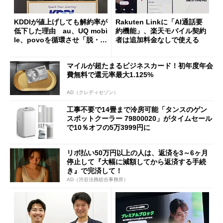
KDDIが値上げしても解約率が
Rakuten Linkに「AI通話要
低下した理由 au、UQ mobi
約機能」、楽天モバイル契約
le、povoを循環させ「脱・販
者は追加料金なしで使える
促費競争」へ
マイルが超たまるビジネスカード！初年度年会
費無料で還元率最大1.125%
AD（クレディセゾン）
工事不要で14畳まで冷房可能「タンスのゲン
スポットクーラー 79800020」がタイムセール
で10％オフの5万3999円に
リボ払い50万円以上の人は、返済を3～6ヶ月
停止して『大幅に減額してから返済する手続
き』で完済して！
AD（渋谷法務総合事務所）