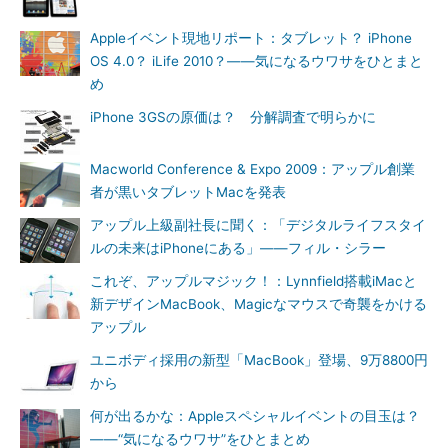
Appleイベント現地リポート：タブレット？ iPhone
OS 4.0？ iLife 2010？――気になるウワサをひとまと
め
iPhone 3GSの原価は？ 分解調査で明らかに
Macworld Conference & Expo 2009：アップル創業
者が黒いタブレットMacを発表
アップル上級副社長に聞く：「デジタルライフスタイ
ルの未来はiPhoneにある」――フィル・シラー
これぞ、アップルマジック！：Lynnfield搭載iMacと
新デザインMacBook、Magicなマウスで奇襲をかける
アップル
ユニボディ採用の新型「MacBook」登場、9万8800円
から
何が出るかな：Appleスペシャルイベントの目玉は？
――“気になるウワサ”をひとまとめ