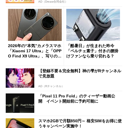
AD（Dreaw合同会社）
2026年の“本気”カメラスマホ
「酷暑日」が生まれた昨今
「Xiaomi 17 Ultra」と「OPP
「ペルチェ素子」付きの腰掛
O Find X9 Ultra」、写りの違
けファンなら乗り切れる？
いを徹底比較してみた
【登録不要＆完全無料】神の雫がRチャンネル
で見放題
AD（Rチャンネル）
「Pixel 11 Pro Fold」のティーザー動画公
開 イベント開始前に予約可能に
スマホ2GBで月額850円～ 格安SIMをお得に使
うキャンペーン実施中！