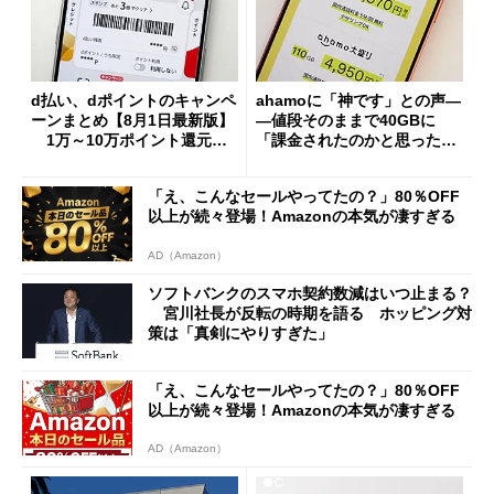
d払い、dポイントのキャンペ
ahamoに「神です」との声―
ーンまとめ【8月1日最新版】
―値段そのままで40GBに
1万～10万ポイント還元の
「課金されたのかと思った」
施策がめじろ押し
と戸惑いも
「え、こんなセールやってたの？」80％OFF
以上が続々登場！Amazonの本気が凄すぎる
AD（Amazon）
ソフトバンクのスマホ契約数減はいつ止まる？
宮川社長が反転の時期を語る ホッピング対
策は「真剣にやりすぎた」
「え、こんなセールやってたの？」80％OFF
以上が続々登場！Amazonの本気が凄すぎる
AD（Amazon）