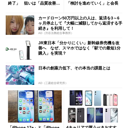
終了」 狙いは「品質改善」
「検討を進めていく」と会長
ただし「ルーラル限定で期
限を切った新契約」の可能性
カードローン50万円以上の人は、返済を3～6
も
ヶ月停止して『大幅に減額してから返済する手
続き』を利用して！
AD（渋谷法務総合事務所）
JR東日本「分かりにくい」新幹線券売機を改
善へ なぜ、スマホではなく「駅での最短1分
購入」を実現？
日本の創薬力低下、その本当の課題とは
AD（三菱総合研究所）
「iPhone 17e」と「iPhone
4キャリアで買うべきおすす