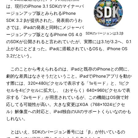
は、現行のiPhone 3.1 SDKのマイナーバ
ージョンアップ版とみられるiPhone
SDK 3.2 βが提供された。発表前のうわ
さでは、iPadの発表と同時にメジャーバ
SDKのバージョンは3.2β
ージョンアップ版となるiPhone OS 4.0
のSDKが公開されると言われていたが、実際には3.1が3.2へ、0.1
上がるにとどまった。iPadに搭載されているOSも、iPhone OS
3.2だという。
このことから考えられるのは、iPadと既存のiPhoneとの間に、
劇的な差異はなさそうだということ。iPadでiPhoneアプリを動か
す際には、320×480ピクセルで表示する「1xモード」と、1ピク
セルを4ピクセルに拡大し、（おそらく）640×960ピクセルで表
示する「2xモード」が用意されているが、この機能はOS側で対
応してる可能性が高い。大きな変更はXGA（768×1024ピクセ
ル）解像度への対応と、iPad独自のUIのサポートくらいなのかも
しれない。
とはいえ、SDKのバージョン番号には「β」が付いているの