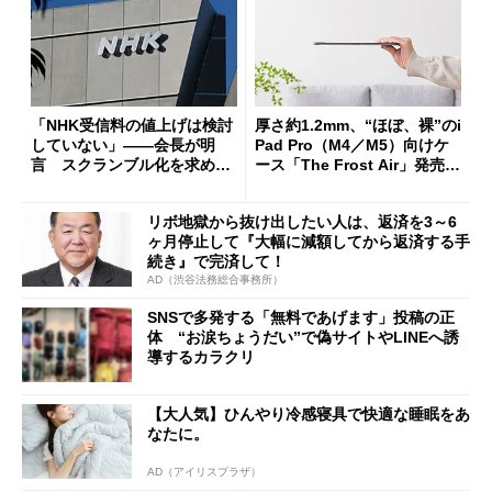
「NHK受信料の値上げは検討
厚さ約1.2mm、“ほぼ、裸”のi
していない」――会長が明
Pad Pro（M4／M5）向けケ
言 スクランブル化を求める
ース「The Frost Air」発売
声絶えず
ケースフィニットから
リボ地獄から抜け出したい人は、返済を3～6
ヶ月停止して『大幅に減額してから返済する手
続き』で完済して！
AD（渋谷法務総合事務所）
SNSで多発する「無料であげます」投稿の正
体 “お涙ちょうだい”で偽サイトやLINEへ誘
導するカラクリ
【大人気】ひんやり冷感寝具で快適な睡眠をあ
なたに。
AD（アイリスプラザ）