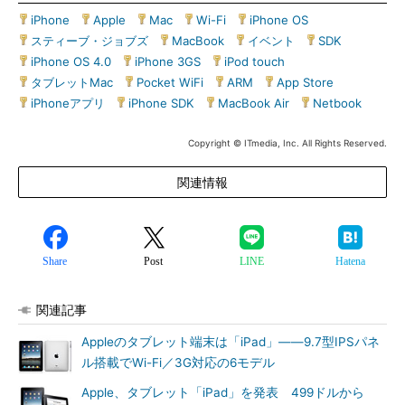
iPhone
|
Apple
|
Mac
|
Wi-Fi
|
iPhone OS
|
スティーブ・ジョブズ
|
MacBook
|
イベント
|
SDK
|
iPhone OS 4.0
|
iPhone 3GS
|
iPod touch
|
タブレットMac
|
Pocket WiFi
|
ARM
|
App Store
|
iPhoneアプリ
|
iPhone SDK
|
MacBook Air
|
Netbook
Copyright © ITmedia, Inc. All Rights Reserved.
関連情報
Share
Post
LINE
Hatena
関連記事
Appleのタブレット端末は「iPad」――9.7型IPSパネ
ル搭載でWi-Fi／3G対応の6モデル
Apple、タブレット「iPad」を発表 499ドルから