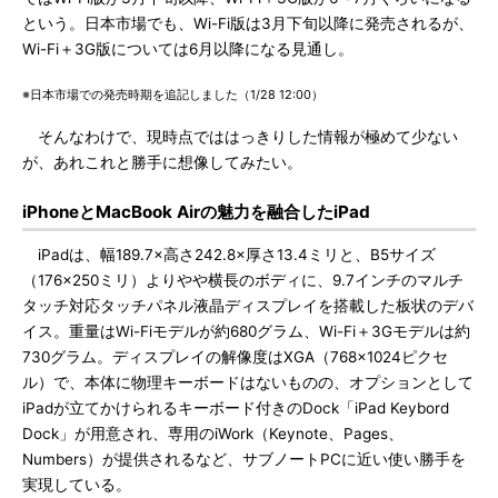
という。日本市場でも、Wi-Fi版は3月下旬以降に発売されるが、
Wi-Fi＋3G版については6月以降になる見通し。
※日本市場での発売時期を追記しました（1/28 12:00）
そんなわけで、現時点でははっきりした情報が極めて少ない
が、あれこれと勝手に想像してみたい。
iPhoneとMacBook Airの魅力を融合したiPad
iPadは、幅189.7×高さ242.8×厚さ13.4ミリと、B5サイズ
（176×250ミリ）よりやや横長のボディに、9.7インチのマルチ
タッチ対応タッチパネル液晶ディスプレイを搭載した板状のデバ
イス。重量はWi-Fiモデルが約680グラム、Wi-Fi＋3Gモデルは約
730グラム。ディスプレイの解像度はXGA（768×1024ピクセ
ル）で、本体に物理キーボードはないものの、オプションとして
iPadが立てかけられるキーボード付きのDock「iPad Keybord
Dock」が用意され、専用のiWork（Keynote、Pages、
Numbers）が提供されるなど、サブノートPCに近い使い勝手を
実現している。