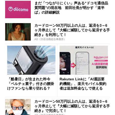
まだ「つながりにくい」声ある“ドコモ通信品
質問題”の現在地 前田社長が明かす「道半
ば」の詳細解説
カードローン50万円以上の人は、返済を3～6
ヶ月停止して『大幅に減額してから返済する手
続き』を利用して！
AD（渋谷法務総合事務所）
「酷暑日」が生まれた昨今
Rakuten Linkに「AI通話要
「ペルチェ素子」付きの腰掛
約機能」、楽天モバイル契約
けファンなら乗り切れる？
者は追加料金なしで使える
カードローン50万円以上の人は、返済を3～6
ヶ月停止して『大幅に減額してから返済する手
続き』で完済して！