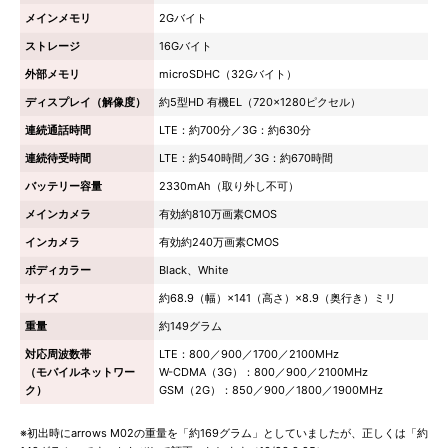
メインメモリ
2Gバイト
ストレージ
16Gバイト
外部メモリ
microSDHC（32Gバイト）
ディスプレイ（解像度）
約5型HD 有機EL（720×1280ピクセル）
連続通話時間
LTE：約700分／3G：約630分
連続待受時間
LTE：約540時間／3G：約670時間
バッテリー容量
2330mAh（取り外し不可）
メインカメラ
有効約810万画素CMOS
インカメラ
有効約240万画素CMOS
ボディカラー
Black、White
サイズ
約68.9（幅）×141（高さ）×8.9（奥行き）ミリ
重量
約149グラム
対応周波数帯
LTE：800／900／1700／2100MHz
（モバイルネットワー
W-CDMA（3G）：800／900／2100MHz
ク）
GSM（2G）：850／900／1800／1900MHz
※初出時にarrows M02の重量を「約169グラム」としていましたが、正しくは「約