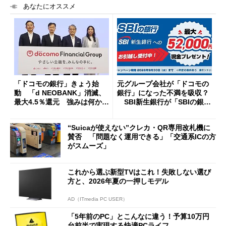
あなたにオススメ
「ドコモの銀行」きょう始
元グループ会社が「ドコモの
動 「d NEOBANK」消滅、
銀行」になった不満を吸収？
最大4.5％還元 強みは何か解
SBI新生銀行が「SBIの銀
説
行」として最大5.2万円のキャ
ッシュバックキャンペーンを
“Suicaが使えない”クレカ・QR専用改札機に
開催
賛否 「問題なく運用できる」「交通系ICの方
がスムーズ」
これから選ぶ新型TVはこれ！失敗しない選び
方と、2026年夏の一押しモデル
AD（ITmedia PC USER）
「5年前のPC」とこんなに違う！予算10万円
台前半で実現する快適PCライフ