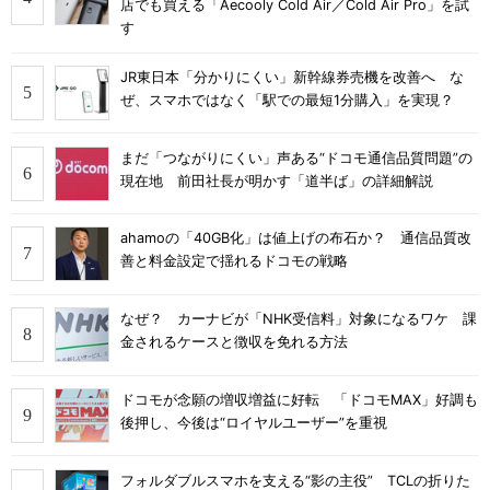
店でも買える「Aecooly Cold Air／Cold Air Pro」を試
す
JR東日本「分かりにくい」新幹線券売機を改善へ な
ぜ、スマホではなく「駅での最短1分購入」を実現？
まだ「つながりにくい」声ある“ドコモ通信品質問題”の
現在地 前田社長が明かす「道半ば」の詳細解説
ahamoの「40GB化」は値上げの布石か？ 通信品質改
善と料金設定で揺れるドコモの戦略
なぜ？ カーナビが「NHK受信料」対象になるワケ 課
金されるケースと徴収を免れる方法
ドコモが念願の増収増益に好転 「ドコモMAX」好調も
後押し、今後は“ロイヤルユーザー”を重視
フォルダブルスマホを支える“影の主役” TCLの折りた