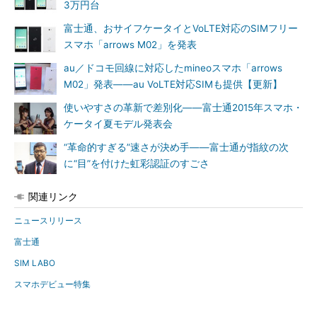
3万円台
富士通、おサイフケータイとVoLTE対応のSIMフリー
スマホ「arrows M02」を発表
au／ドコモ回線に対応したmineoスマホ「arrows
M02」発表――au VoLTE対応SIMも提供【更新】
使いやすさの革新で差別化――富士通2015年スマホ・
ケータイ夏モデル発表会
“革命的すぎる”速さが決め手――富士通が指紋の次
に“目”を付けた虹彩認証のすごさ
関連リンク
ニュースリリース
富士通
SIM LABO
スマホデビュー特集