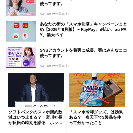
使ってます。
AD（Dreaw合同会社）
あなたの街の「スマホ決済」キャンペーンまと
め【2026年8月版】～PayPay、d払い、au PA
Y、楽天ペイ
SNSアカウントを着実に成長。実はみんなココ
使ってます。
AD（Dreaw合同会社）
ソフトバンクのスマホ契約数
「スマホ冷却グッズ」は効果
減はいつ止まる？ 宮川社長
ある？ 炎天下で3製品を使
が反転の時期を語る ホッピ
って分かったこと
ング対策は「真剣にやりすぎ