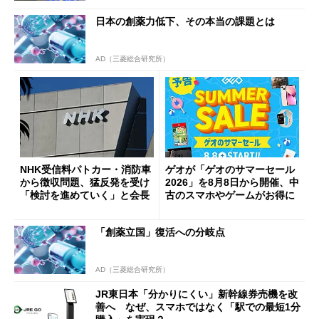
日本の創薬力低下、その本当の課題とは
AD（三菱総合研究所）
NHK受信料パトカー・消防車
ゲオが「ゲオのサマーセール
から徴収問題、猛反発を受け
2026」を8月8日から開催、中
「検討を進めていく」と会長
古のスマホやゲームがお得に
「創薬立国」復活への分岐点
AD（三菱総合研究所）
JR東日本「分かりにくい」新幹線券売機を改
善へ なぜ、スマホではなく「駅での最短1分