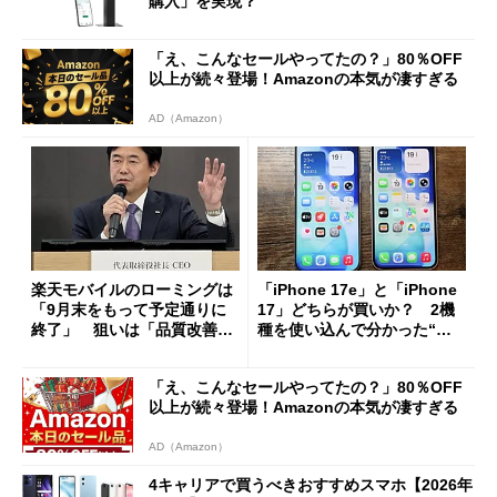
購入」を実現？
「え、こんなセールやってたの？」80％OFF
以上が続々登場！Amazonの本気が凄すぎる
AD（Amazon）
楽天モバイルのローミングは
「iPhone 17e」と「iPhone
「9月末をもって予定通りに
17」どちらが買いか？ 2機
終了」 狙いは「品質改善」
種を使い込んで分かった“ス
ただし「ルーラル限定で期
ペック表にない違い”
限を切った新契約」の可能性
「え、こんなセールやってたの？」80％OFF
も
以上が続々登場！Amazonの本気が凄すぎる
AD（Amazon）
4キャリアで買うべきおすすめスマホ【2026年