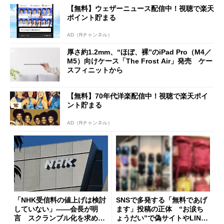
た」
【無料】ウェザーニュース配信中！視聴で楽天
ポイント貯まる
AD（Rチャンネル）
厚さ約1.2mm、“ほぼ、裸”のiPad Pro（M4／
M5）向けケース「The Frost Air」発売 ケー
スフィニットから
【無料】70年代洋楽配信中！視聴で楽天ポイ
ント貯まる
AD（Rチャンネル）
「NHK受信料の値上げは検討
SNSで多発する「無料であげ
していない」――会長が明
ます」投稿の正体 “お涙ち
言 スクランブル化を求める
ょうだい”で偽サイトやLINE