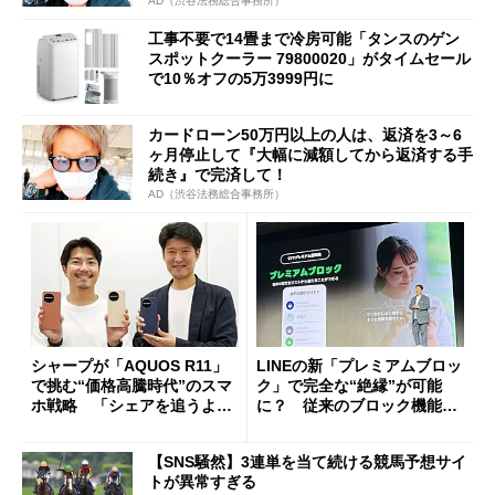
AD（渋谷法務総合事務所）
工事不要で14畳まで冷房可能「タンスのゲン
スポットクーラー 79800020」がタイムセール
で10％オフの5万3999円に
カードローン50万円以上の人は、返済を3～6
ヶ月停止して『大幅に減額してから返済する手
続き』で完済して！
AD（渋谷法務総合事務所）
シャープが「AQUOS R11」
LINEの新「プレミアムブロッ
で挑む“価格高騰時代”のスマ
ク」で完全な“絶縁”が可能
ホ戦略 「シェアを追うより
に？ 従来のブロック機能と
も既存ユーザーを大切に」
の決定的な違い
【SNS騒然】3連単を当て続ける競馬予想サイ
トが異常すぎる