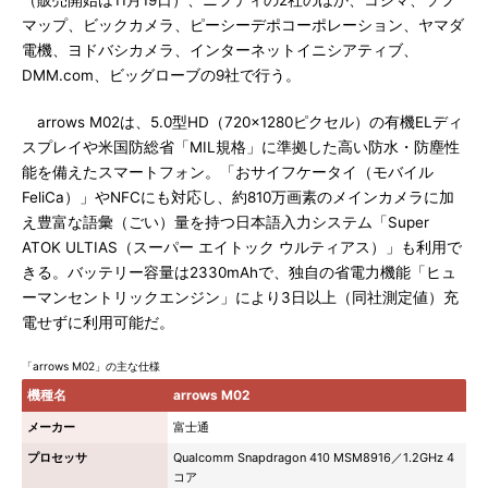
（販売開始は11月19日）、ニフティの2社のほか、コジマ、ソフ
マップ、ビックカメラ、ピーシーデポコーポレーション、ヤマダ
電機、ヨドバシカメラ、インターネットイニシアティブ、
DMM.com、ビッグローブの9社で行う。
arrows M02は、5.0型HD（720×1280ピクセル）の有機ELディ
スプレイや米国防総省「MIL規格」に準拠した高い防水・防塵性
能を備えたスマートフォン。「おサイフケータイ（モバイル
FeliCa）」やNFCにも対応し、約810万画素のメインカメラに加
え豊富な語彙（ごい）量を持つ日本語入力システム「Super
ATOK ULTIAS（スーパー エイトック ウルティアス）」も利用で
きる。バッテリー容量は2330mAhで、独自の省電力機能「ヒュ
ーマンセントリックエンジン」により3日以上（同社測定値）充
電せずに利用可能だ。
「arrows M02」の主な仕様
機種名
arrows M02
メーカー
富士通
プロセッサ
Qualcomm Snapdragon 410 MSM8916／1.2GHz 4
コア