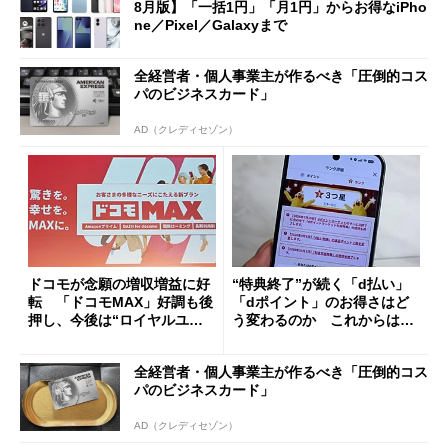
8月版】「一括1円」「月1円」からお得なiPho
ne／Pixel／Galaxyまで
全経営者・個人事業主が作るべき「圧倒的コス
パのビジネスカード」
AD（クレディセゾン）
ドコモが念願の増収増益に好
“特典終了”が続く「d払い」
転 「ドコモMAX」好調も後
「dポイント」のお得さはど
押し、今後は“ロイヤルユー
う変わるのか これからは
ザー”を重視
「dカード」の利用が得策？
全経営者・個人事業主が作るべき「圧倒的コス
パのビジネスカード」
AD（クレディセゾン）