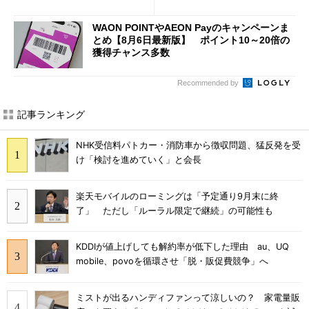
声絶えず
へ誘導するカラクリ
WAON POINTやAEON Payのキャンペーンま
とめ【8月6日最新版】 ポイント10～20倍の
獲得チャンス多数
Recommended by
記事ランキング
NHK受信料パトカー・消防車から徴収問題、猛反発を受
け「検討を進めていく」と会長
楽天モバイルのローミングは「予定通り9月末に終
了」 ただし「ルーラル限定で継続」の可能性も
KDDIが値上げしても解約率が低下した理由 au、UQ
mobile、povoを循環させ「脱・販促費競争」へ
ミストが出るハンディファンって涼しいの？ 家電量販