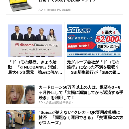
AD（ITmedia PC USER）
「ドコモの銀行」きょう始
元グループ会社が「ドコモの
動 「d NEOBANK」消滅、
銀行」になった不満を吸収？
最大4.5％還元 強みは何か解
SBI新生銀行が「SBIの銀
説
行」として最大5.2万円のキャ
ッシュバックキャンペーンを
カードローン50万円以上の人は、返済を3～6
開催
ヶ月停止して『大幅に減額してから返済する手
続き』を利用して！
AD（渋谷法務総合事務所）
“Suicaが使えない”クレカ・QR専用改札機に
賛否 「問題なく運用できる」「交通系ICの方
がスムーズ」