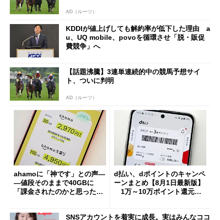
AD（ルーツ）
KDDIが値上げしても解約率が低下した理由 a
u、UQ mobile、povoを循環させ「脱・販促
費競争」へ
【話題沸騰】3連単連続的中の競馬予想サイ
ト、ついに判明
AD（ルーツ）
ahamoに「神です」との声―
d払い、dポイントのキャンペ
―値段そのままで40GBに
ーンまとめ【8月1日最新版】
「課金されたのかと思った」
1万～10万ポイント還元の
と戸惑いも
施策がめじろ押し
SNSアカウントを着実に成長。実はみんなココ