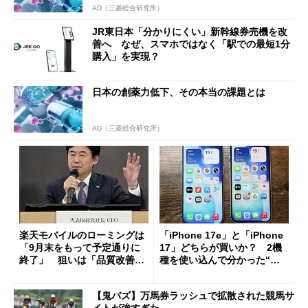
AD（三菱総合研究所）
JR東日本「分かりにくい」新幹線券売機を改
善へ なぜ、スマホではなく「駅での最短1分
購入」を実現？
日本の創薬力低下、その本当の課題とは
AD（三菱総合研究所）
楽天モバイルのローミングは
「iPhone 17e」と「iPhone
「9月末をもって予定通りに
17」どちらが買いか？ 2機
終了」 狙いは「品質改善」
種を使い込んで分かった“ス
ただし「ルーラル限定で期
ペック表にない違い”
限を切った新契約」の可能性
【鬼バズ】万馬券ラッシュで拡散された競馬サ
も
イトが強すぎた