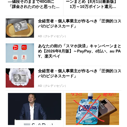
―値段そのままで40GBに
ーンまとめ【8月1日最新版】
「課金されたのかと思った」
1万～10万ポイント還元の
と戸惑いも
施策がめじろ押し
全経営者・個人事業主が作るべき「圧倒的コス
パのビジネスカード」
AD（クレディセゾン）
あなたの街の「スマホ決済」キャンペーンまと
め【2026年8月版】～PayPay、d払い、au PA
Y、楽天ペイ
全経営者・個人事業主が作るべき「圧倒的コス
パのビジネスカード」
AD（クレディセゾン）