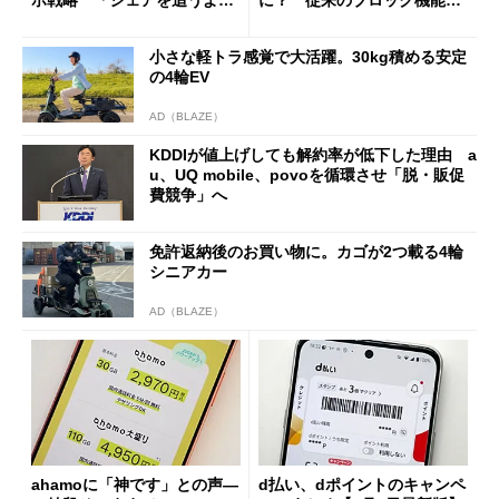
も既存ユーザーを大切に」
の決定的な違い
小さな軽トラ感覚で大活躍。30kg積める安定
の4輪EV
AD（BLAZE）
KDDIが値上げしても解約率が低下した理由 a
u、UQ mobile、povoを循環させ「脱・販促
費競争」へ
免許返納後のお買い物に。カゴが2つ載る4輪
シニアカー
AD（BLAZE）
ahamoに「神です」との声―
d払い、dポイントのキャンペ