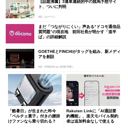
【話題沸騰】3連単連続的中の競馬予想サイ
ト、ついに判明
AD（ルーツ）
まだ「つながりにくい」声ある“ドコモ通信品
質問題”の現在地 前田社長が明かす「道半
ば」の詳細解説
GOETHEとFINCHIがタッグを組み、新メディ
アを創設
AD（FINCHI on GOETHE）
「酷暑日」が生まれた昨今
Rakuten Linkに「AI通話要
「ペルチェ素子」付きの腰掛
約機能」、楽天モバイル契約
けファンなら乗り切れる？
者は追加料金なしで使える