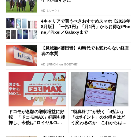
AD（ルーツ）
4キャリアで買うべきおすすめスマホ【2026年
8月版】「一括1円」「月1円」からお得なiPho
ne／Pixel／Galaxyまで
【見城徹×藤田晋】AI時代でも変わらない経営
者の本質
AD（FINCHI on GOETHE）
ドコモが念願の増収増益に好
“特典終了”が続く「d払い」
転 「ドコモMAX」好調も後
「dポイント」のお得さはど
押し、今後は“ロイヤルユー
う変わるのか これからは
ザー”を重視
「dカード」の利用が得策？