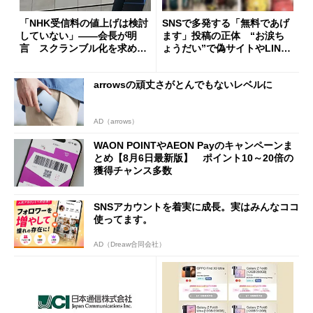
「NHK受信料の値上げは検討
SNSで多発する「無料であげ
していない」――会長が明
ます」投稿の正体 “お涙ち
言 スクランブル化を求める
ょうだい”で偽サイトやLINE
声絶えず
へ誘導するカラクリ
arrowsの頑丈さがとんでもないレベルに
AD（arrows）
WAON POINTやAEON Payのキャンペーンま
とめ【8月6日最新版】 ポイント10～20倍の
獲得チャンス多数
SNSアカウントを着実に成長。実はみんなココ
使ってます。
AD（Dreaw合同会社）