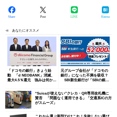
Share
Post
LINE
Hatena
あなたにオススメ
「ドコモの銀行」きょう始
元グループ会社が「ドコモの
動 「d NEOBANK」消滅、
銀行」になった不満を吸収？
最大4.5％還元 強みは何か解
SBI新生銀行が「SBIの銀
説
行」として最大5.2万円のキャ
ッシュバックキャンペーンを
“Suicaが使えない”クレカ・QR専用改札機に
開催
賛否 「問題なく運用できる」「交通系ICの方
がスムーズ」
これから選ぶ新型TVはこれ！失敗しない選び