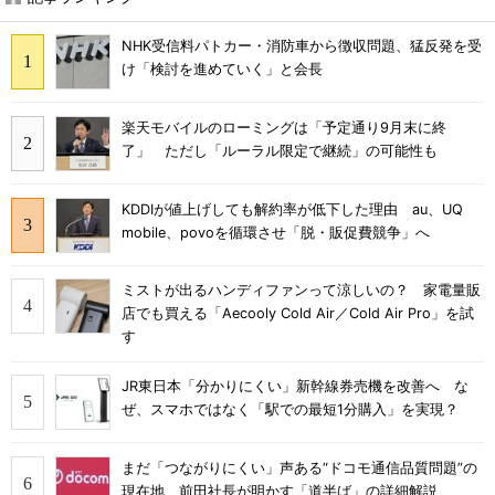
NHK受信料パトカー・消防車から徴収問題、猛反発を受
け「検討を進めていく」と会長
楽天モバイルのローミングは「予定通り9月末に終
了」 ただし「ルーラル限定で継続」の可能性も
KDDIが値上げしても解約率が低下した理由 au、UQ
mobile、povoを循環させ「脱・販促費競争」へ
ミストが出るハンディファンって涼しいの？ 家電量販
店でも買える「Aecooly Cold Air／Cold Air Pro」を試
す
JR東日本「分かりにくい」新幹線券売機を改善へ な
ぜ、スマホではなく「駅での最短1分購入」を実現？
まだ「つながりにくい」声ある“ドコモ通信品質問題”の
現在地 前田社長が明かす「道半ば」の詳細解説