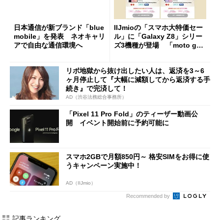
日本通信が新ブランド「blue
IIJmioの「スマホ大特価セー
mobile」を発表 ネオキャリ
ル」に「Galaxy Z8」シリー
アで自由な通信環境へ
ズ3機種が登場 「moto g37
j」や「OPPO Find X9 Ultr
a」も
リボ地獄から抜け出したい人は、返済を3～6
ヶ月停止して『大幅に減額してから返済する手
続き』で完済して！
AD（渋谷法務総合事務所）
「Pixel 11 Pro Fold」のティーザー動画公
開 イベント開始前に予約可能に
スマホ2GBで月額850円～ 格安SIMをお得に使
うキャンペーン実施中！
AD（IIJmio）
Recommended by
記事ランキング