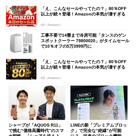
「え、こんなセールやってたの？」80％OFF
以上が続々登場！Amazonの本気が凄すぎる
AD（Amazon）
工事不要で14畳まで冷房可能「タンスのゲン
スポットクーラー 79800020」がタイムセール
で10％オフの5万3999円に
「え、こんなセールやってたの？」80％OFF
以上が続々登場！Amazonの本気が凄すぎる
AD（Amazon）
シャープが「AQUOS R11」
LINEの新「プレミアムブロッ
で挑む“価格高騰時代”のスマ
ク」で完全な“絶縁”が可能
ホ戦略 「シェアを追うより
に？ 従来のブロック機能と