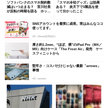
ソフトバンクのスマホ契約数
「スマホ冷却グッズ」は効果
減はいつ止まる？ 宮川社長
ある？ 炎天下で3製品を使
が反転の時期を語る ホッピ
って分かったこと
ング対策は「真剣にやりすぎ
た」
SNSアカウントを着実に成長。実はみんなココ
使ってます。
AD（Dreaw合同会社）
厚さ約1.2mm、“ほぼ、裸”のiPad Pro（M4／
M5）向けケース「The Frost Air」発売 ケー
スフィニットから
堅牢さ・コスパだけじゃない最新「arrows」
事情
AD（arrows）