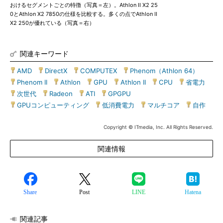
おけるセグメントごとの特徴（写真＝左）。Athlon II X2 25
0とAthlon X2 7850の仕様を比較する。多くの点でAthlon II
X2 250が優れている（写真＝右）
関連キーワード
AMD
|
DirectX
|
COMPUTEX
|
Phenom（Athlon 64）
|
Phenom II
|
Athlon
|
GPU
|
Athlon II
|
CPU
|
省電力
|
次世代
|
Radeon
|
ATI
|
GPGPU
|
GPUコンピューティング
|
低消費電力
|
マルチコア
|
自作
Copyright © ITmedia, Inc. All Rights Reserved.
関連情報
Share
Post
LINE
Hatena
関連記事