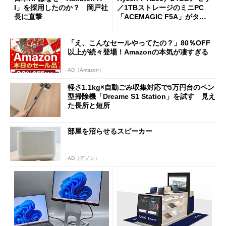
I」を採用したのか？ 岡戸社
／1TBストレージのミニPC
長に直撃
「ACEMAGIC F5A」がタイ
ムセールで41％オフの10万69
98円に
「え、こんなセールやってたの？」80％OFF
以上が続々登場！Amazonの本気が凄すぎる
AD（Amazon）
軽さ1.1kg×自動ごみ収集対応で5万円台のペン
型掃除機「Dreame S1 Station」を試す 見え
た長所と短所
部屋を沼らせるスピーカー
AD（デノン）