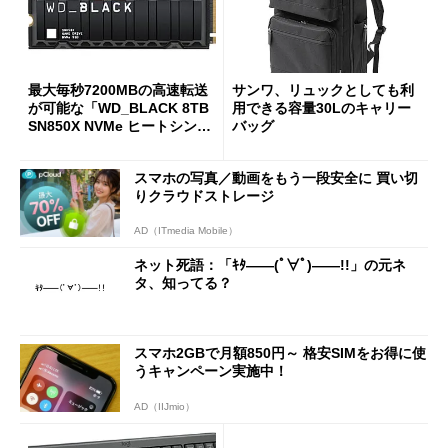
最大毎秒7200MBの高速転送
サンワ、リュックとしても利
が可能な「WD_BLACK 8TB
用できる容量30Lのキャリー
SN850X NVMe ヒートシンク
バッグ
付き」が18％オフの17万508
7円に
スマホの写真／動画をもう一段安全に 買い切
りクラウドストレージ
AD（ITmedia Mobile）
ネット死語：「ｷﾀ――(ﾟ∀ﾟ)――!!」の元ネ
タ、知ってる？
スマホ2GBで月額850円～ 格安SIMをお得に使
うキャンペーン実施中！
AD（IIJmio）