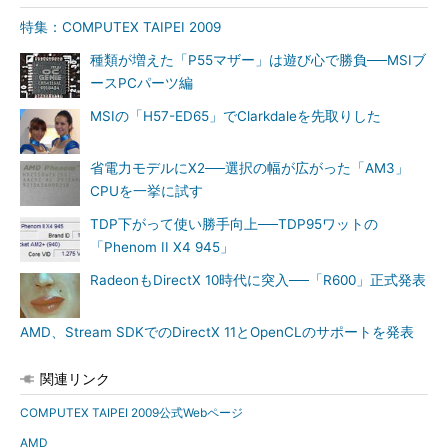
特集：COMPUTEX TAIPEI 2009
種類が増えた「P55マザー」は遊び心で勝負──MSIブ
ースPCパーツ編
MSIの「H57-ED65」でClarkdaleを先取りした
省電力モデルにX2──選択の幅が広がった「AM3」
CPUを一挙に試す
TDP下がって使い勝手向上──TDP95ワットの
「Phenom II X4 945」
RadeonもDirectX 10時代に突入──「R600」正式発表
AMD、Stream SDKでのDirectX 11とOpenCLのサポートを発表
関連リンク
COMPUTEX TAIPEI 2009公式Webページ
AMD