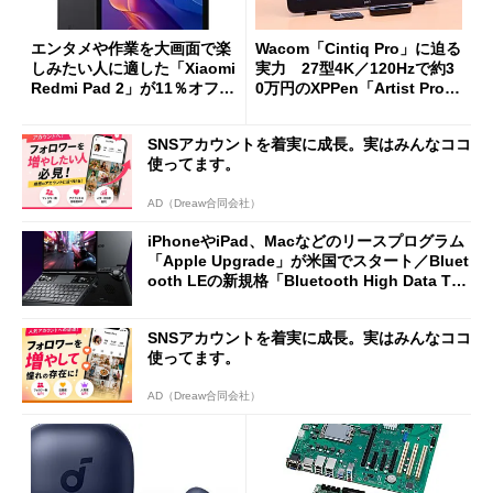
エンタメや作業を大画面で楽
Wacom「Cintiq Pro」に迫る
しみたい人に適した「Xiaomi
実力 27型4K／120Hzで約3
Redmi Pad 2」が11％オフの
0万円のXPPen「Artist Pro 2
2万4980円に
7（Gen 2）」でお絵描きして
分かった魅力と妥協点
SNSアカウントを着実に成長。実はみんなココ
使ってます。
AD（Dreaw合同会社）
iPhoneやiPad、Macなどのリースプログラム
「Apple Upgrade」が米国でスタート／Bluet
ooth LEの新規格「Bluetooth High Data Thr
oughput」が明...
SNSアカウントを着実に成長。実はみんなココ
使ってます。
AD（Dreaw合同会社）