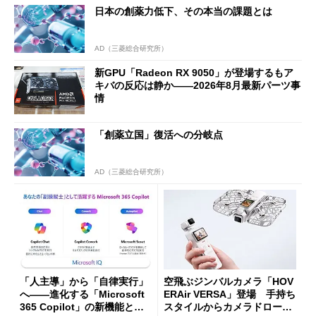
日本の創薬力低下、その本当の課題とは
AD（三菱総合研究所）
新GPU「Radeon RX 9050」が登場するもア
キバの反応は静か――2026年8月最新パーツ事
情
「創薬立国」復活への分岐点
AD（三菱総合研究所）
「人主導」から「自律実行」
空飛ぶジンバルカメラ「HOV
へ――進化する「Microsoft
ERAir VERSA」登場 手持ち
365 Copilot」の新機能とエ
スタイルからカメラドローン