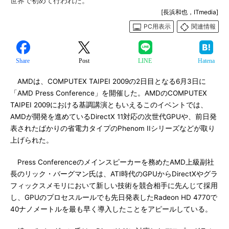
世界で初めて行われた。
[長浜和也，ITmedia]
PC用表示
関連情報
Share
Post
LINE
Hatena
AMDは、COMPUTEX TAIPEI 2009の2日目となる6月3日に
「AMD Press Conference」を開催した。AMDのCOMPUTEX
TAIPEI 2009における基調講演ともいえるこのイベントでは、
AMDが開発を進めているDirectX 11対応の次世代GPUや、前日発
表されたばかりの省電力タイプのPhenom IIシリーズなどが取り
上げられた。
Press Conferenceのメインスピーカーを務めたAMD上級副社
長のリック・バーグマン氏は、ATI時代のGPUからDirectXやグラ
フィックスメモリにおいて新しい技術を競合相手に先んじて採用
し、GPUのプロセスルールでも先日発表したRadeon HD 4770で
40ナノメートルを最も早く導入したことをアピールしている。