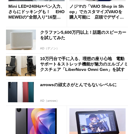
Mini LED×240Hz×ペン入力、
ノジマの「VAIO Shop in Sh
さらにドッキングも！ EHO
op」でカスタマイズVAIOを
MEWEIの"全部入り"16型モ
購入可能に 店頭でデザイン
バイルディスプレイ「TM-16
や質感を確認しながら購入可
0PW」徹底レビュー
能
クラファン5,600万円以上！話題のスピーカー
を試してみた
AD（デノン）
10万円台で手に入る、理想の座り心地 電動
サポート＆ストレッチ機能が魅力のエルゴノミ
クスチェア「LiberNovo Omni Gen」を試す
arrowsの頑丈さがとんでもないレベルに
AD（arrows）