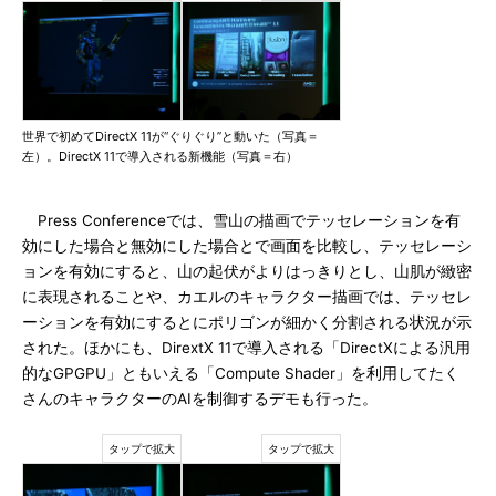
世界で初めてDirectX 11が“ぐりぐり”と動いた（写真＝
左）。DirectX 11で導入される新機能（写真＝右）
Press Conferenceでは、雪山の描画でテッセレーションを有
効にした場合と無効にした場合とで画面を比較し、テッセレーシ
ョンを有効にすると、山の起伏がよりはっきりとし、山肌が緻密
に表現されることや、カエルのキャラクター描画では、テッセレ
ーションを有効にするとにポリゴンが細かく分割される状況が示
された。ほかにも、DirextX 11で導入される「DirectXによる汎用
的なGPGPU」ともいえる「Compute Shader」を利用してたく
さんのキャラクターのAIを制御するデモも行った。