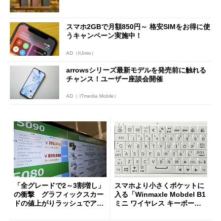
スマホ2GBで月額850円～ 格安SIMをお得に使
うキャンペーン実施中！
AD（IIJmio）
arrowsシリーズ最新モデルを発売前に触れる
チャンス！ユーザー座談会開催
AD（ ITmedia Mobile）
「全グレードで2～3割増し」
スマホより小さくポケットに
の衝撃 グラフィックスカー
入る「Winmaxle Mobdel B1
ドの値上がりラッシュでアキ
ミニ ワイヤレス キーボー
バの購入制限が深刻化
ド」がセールで10％オフの37
94円に