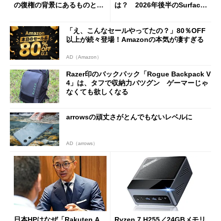
の復権の背景にあるものと
は？ 2026年後半のSurface
は？
新製品を予想する
「え、こんなセールやってたの？」80％OFF
以上が続々登場！Amazonの本気が凄すぎる
AD（Amazon）
Razer印のバックパック「Rogue Backpack V
4」は、タフで収納力バツグン ゲーマーじゃ
なくても欲しくなる
arrowsの頑丈さがとんでもないレベルに
AD（arrows）
日本HPはなぜ「Rakuten A
Ryzen 7 H255／24GBメモリ