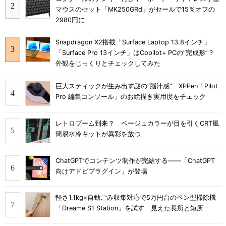
マウスのセット「MK250GRd」がセールで15％オフの
2980円に
Snapdragon X2搭載「Surface Laptop 13.8インチ」
「Surface Pro 13インチ」はCopilot+ PCの“完成形”？
外観をじっくりとチェックしてみた
巨大スティックが生み出す謎の“脳汁感” XPPen「Pilot
Pro 編集コンソール」のお絵描き実用度をチェック
レトロブーム到来？ ベージュカラーが目を引くCRT風
簡易水冷キットが異彩を放つ
ChatGPTでコンテンツ制作が完結する――「ChatGPT
向けアドビプラグイン」が登場
軽さ1.1kg×自動ごみ収集対応で5万円台のペン型掃除機
「Dreame S1 Station」を試す 見えた長所と短所