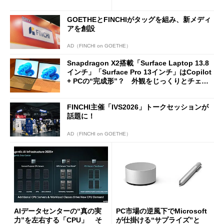
ージェントAIの現在地
に合体変形
GOETHEとFINCHIがタッグを組み、新メディ
アを創設
AD（FINCHI on GOETHE）
Snapdragon X2搭載「Surface Laptop 13.8
インチ」「Surface Pro 13インチ」はCopilot
+ PCの“完成形”？ 外観をじっくりとチェッ
クしてみた
FINCHI主催「IVS2026」トークセッションが
話題に！
AD（FINCHI on GOETHE）
AIデータセンターの“真の実
PC市場の逆風下でMicrosoft
力”を左右する「CPU」 そ
が仕掛ける“サプライズ”と