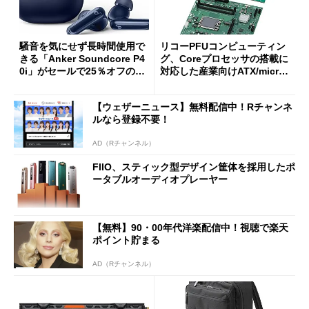
騒音を気にせず長時間使用で
リコーPFUコンピューティン
きる「Anker Soundcore P4
グ、Coreプロセッサの搭載に
0i」がセールで25％オフの59
対応した産業向けATX/micro
90円に
ATXマザーボード
【ウェザーニュース】無料配信中！Rチャンネ
ルなら登録不要！
AD（Rチャンネル）
FIIO、スティック型デザイン筐体を採用したポ
ータブルオーディオプレーヤー
【無料】90・00年代洋楽配信中！視聴で楽天
ポイント貯まる
AD（Rチャンネル）