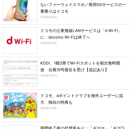
ないファーウェイスマホ／商用5Gサービスの一
番乗りはドコモ
(
2020/3/25
)
ドコモの公衆無線LANサービスは「d Wi-Fi」
に docomo Wi-Fiは終了へ
(
2020/3/19
)
KDDI、1都3県でWi-Fiスポットを順次無料開
放 台風19号接近を受け【追記あり】
(
2019/10/11
)
ドコモ、dポイントクラブを海外ユーザーに拡
大 独自の特典も
(
2019/7/29
)
期間終了後の代替策あり：「ギガホ」「ギガラ