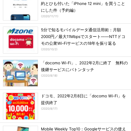
約とひも付いた「iPhone 12 mini」を買うこと
にした件（予約編）
(
2020/11/11
)
5分で知るモバイルデータ通信活用術：月額
2000円／最大11Mbpsでスタート――NTTドコ
モの公衆Wi-Fiサービスの18年を振り返る
(
2020/10/2
)
「docomo Wi-Fi」、2022年2月に終了 無料の
後継サービスにバトンタッチ
(
2020/8/18
)
ドコモ、2022年2月8日に「docomo Wi-Fi」を
提供終了
(
2020/8/17
)
Mobile Weekly Top10：Googleサービスの使え