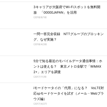
3キャリアが大阪府でWi-Fiスポットを無料開
放 「00000JAPAN」を活用
(
2018/6/18
)
一問一答完全収録 NTTグループのブロッキン
グ、なぜ実施？
(
2018/4/26
)
5分で知る最近のモバイルデータ通信事情：ホ
ントは使える？ 東京メトロ全駅で「WiMAX
2+」エリアを調査
(
2017/11/9
)
iモードケータイの「代用」になる？ VoLTE対
応spモードケータイを試す（メール・Webブラ
ウズ編）
(
2017/4/27
)