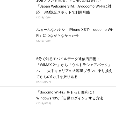
2GBプランも登場：ドコモの訪日客向け
「Japan Welcome SIM」がdocomo Wi-Fiに対
応 SIM認証スポットで利用可能
(
2018/10/9
)
ふぉーんなハナシ：iPhone XSで「docomo Wi-
Fi」につながらなかった件
(
2018/10/9
)
5分で知るモバイルデータ通信活用術：
「WiMAX 2+」から「ウルトラシェアパック」
へ――大手キャリアの大容量プランに乗り換え
てからの1カ月を振り返る
(
2018/9/27
)
「docomo Wi-Fi」をもっと便利に！
Windows 10で「自動ログイン」する方法
(
2018/9/24
)