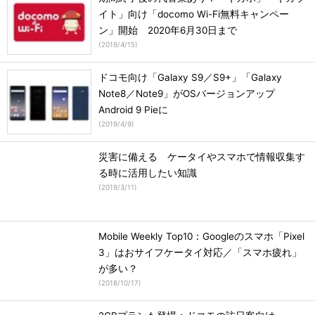
イト」向け「docomo Wi-Fi無料キャンペー
ン」開始 2020年6月30日まで
(
2019/4/15
)
ドコモ向け「Galaxy S9／S9+」「Galaxy
Note8／Note9」がOSバージョンアップ
Android 9 Pieに
(
2019/4/9
)
災害に備える ケータイやスマホで情報収集す
る時に活用したい知識
(
2019/3/11
)
Mobile Weekly Top10：Googleのスマホ「Pixel
3」はおサイフケータイ対応／「スマホ疲れ」
が多い？
(
2018/10/17
)