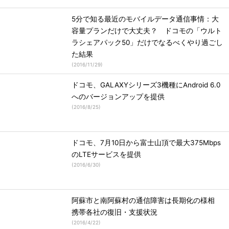
5分で知る最近のモバイルデータ通信事情：大
容量プランだけで大丈夫？ ドコモの「ウルト
ラシェアパック50」だけでなるべくやり過ごし
た結果
(
2016/11/29
)
ドコモ、GALAXYシリーズ3機種にAndroid 6.0
へのバージョンアップを提供
(
2016/8/25
)
ドコモ、7月10日から富士山頂で最大375Mbps
のLTEサービスを提供
(
2016/6/30
)
阿蘇市と南阿蘇村の通信障害は長期化の様相
携帯各社の復旧・支援状況
(
2016/4/22
)