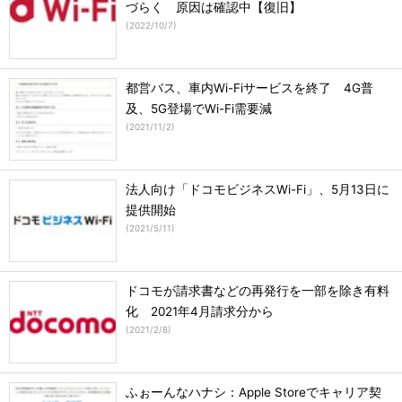
づらく 原因は確認中【復旧】
(
2022/10/7
)
都営バス、車内Wi-Fiサービスを終了 4G普
及、5G登場でWi-Fi需要減
(
2021/11/2
)
法人向け「ドコモビジネスWi-Fi」、5月13日に
提供開始
(
2021/5/11
)
ドコモが請求書などの再発行を一部を除き有料
化 2021年4月請求分から
(
2021/2/8
)
ふぉーんなハナシ：Apple Storeでキャリア契