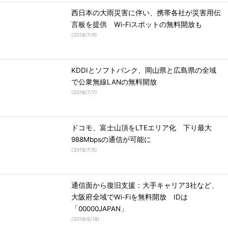
西日本の大雨災害に伴い、携帯各社が災害用伝
言板を提供 Wi-Fiスポットの無料開放も
(
2018/7/9
)
KDDIとソフトバンク、岡山県と広島県の全域
で公衆無線LANの無料開放
(
2018/7/7
)
ドコモ、富士山頂をLTEエリア化 下り最大
988Mbpsの通信が可能に
(
2018/7/5
)
通信面から復旧支援：大手キャリア3社など、
大阪府全域でWi-Fiを無料開放 IDは
「00000JAPAN」
(
2018/6/18
)