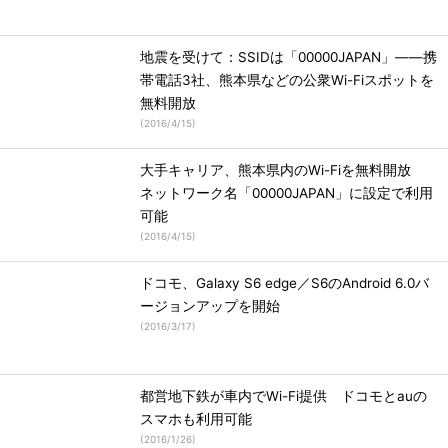
地震を受けて：SSIDは「00000JAPAN」――携
帯電話3社、熊本県などの公衆Wi-Fiスポットを
無料開放
(
2016/4/15
)
大手キャリア、熊本県内のWi-Fiを無料開放
ネットワーク名「00000JAPAN」に設定で利用
可能
(
2016/4/15
)
ドコモ、Galaxy S6 edge／S6のAndroid 6.0バ
ージョンアップを開始
(
2016/3/17
)
都営地下鉄が車内でWi-Fi提供 ドコモとauの
スマホも利用可能
(
2016/1/26
)