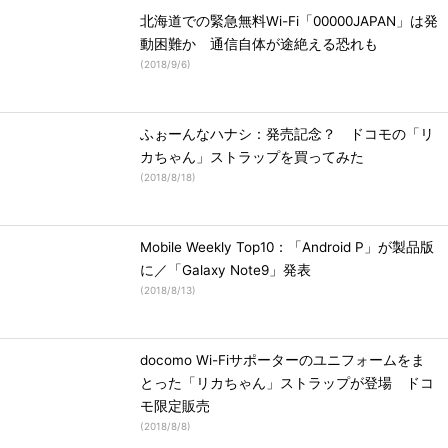
北海道での緊急無料Wi-Fi「00000JAPAN」は発
動困難か 通信自体が途絶える恐れも
(
2018/9/6
)
ふぉーんなハナシ：発売記念？ ドコモの「リ
カちゃん」ストラップを買ってみた
(
2018/8/18
)
Mobile Weekly Top10：「Android P」が製品版
に／「Galaxy Note9」発表
(
2018/8/13
)
docomo Wi-Fiサポーターのユニフォームをま
とった「リカちゃん」ストラップが登場 ドコ
モ限定販売
(
2018/8/8
)