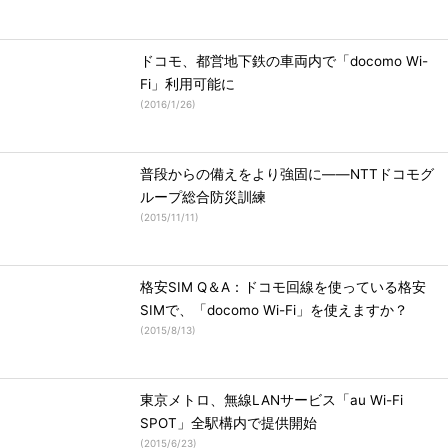
ドコモ、都営地下鉄の車両内で「docomo Wi-
Fi」利用可能に
(
2016/1/26
)
普段からの備えをより強固に――NTTドコモグ
ループ総合防災訓練
(
2015/11/11
)
格安SIM Q＆A：ドコモ回線を使っている格安
SIMで、「docomo Wi-Fi」を使えますか？
(
2015/8/13
)
東京メトロ、無線LANサービス「au Wi-Fi
SPOT」全駅構内で提供開始
(
2015/6/23
)