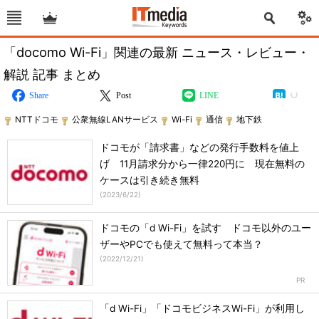
「docomo Wi-Fi」関連の最新 ニュース・レビュー・
解説 記事 まとめ
Share
Post
LINE
NTTドコモ
公衆無線LANサービス
Wi-Fi
通信
地下鉄
ドコモが「請求書」などの発行手数料を値上
げ 11月請求分から一律220円に 現在無料の
ケースは引き続き無料
(
2023/6/22
)
ドコモの「d Wi-Fi」を試す ドコモ以外のユー
ザーやPCでも使えて無料って本当？
(
2022/12/21
)
「d Wi-Fi」「ドコモビジネスWi-Fi」が利用し