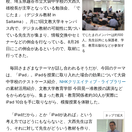
校、埼玉県越谷市立大袋中学校の大西久
雄校長が主宰となっている勉強会、「で
じたま」（デジタル教材 in
Saitama）。月に1回文教大学キャンパ
ス内で、デジタル教材の可能性に気づい
ている先生方が集まり、情報交換やセミ
でじたまのメンバーは約100
人。先生以外にも保護者、学
ナーなどの例会を行なっている。8月26
生、教育出版社などが参加す
日にこの例会があるというので、取材に
る
行ってきた。
毎回さまざまなテーマが話し合われるそうだが、今回のテーマ
は、「iPad」。iPadを授業に取り入れた場合の効果について大袋
中学校のテストケース紹介、
NHKクリエイティブ・ライブラリー
の素材活用紹介、文教大学教育学部 今田晃一准教授の講演など
をからめながら、集まった教員・教育関係者約30人が実際に
iPad 10台を手に取りながら、模擬授業を体験した。
「iPadだから」とか「iPadがあれば」という
考え方ではどうにもならないと、大西先生は言
う。それに対して先生がどういう教材を作り、