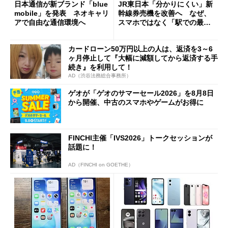
日本通信が新ブランド「blue
JR東日本「分かりにくい」新
mobile」を発表 ネオキャリ
幹線券売機を改善へ なぜ、
アで自由な通信環境へ
スマホではなく「駅での最短
1分購入」を実現？
カードローン50万円以上の人は、返済を3～6
ヶ月停止して『大幅に減額してから返済する手
続き』を利用して！
AD（渋谷法務総合事務所）
ゲオが「ゲオのサマーセール2026」を8月8日
から開催、中古のスマホやゲームがお得に
FINCHI主催「IVS2026」トークセッションが
話題に！
AD（FINCHI on GOETHE）