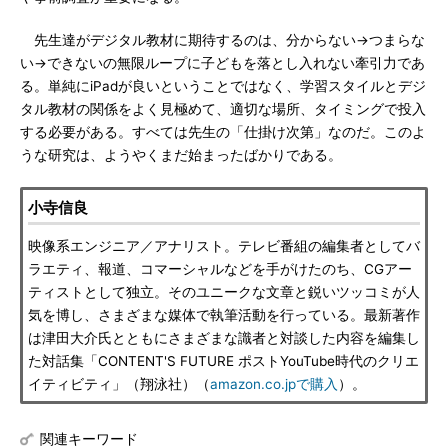
先生達がデジタル教材に期待するのは、分からない→つまらな
い→できないの無限ループに子どもを落とし入れない牽引力であ
る。単純にiPadが良いということではなく、学習スタイルとデジ
タル教材の関係をよく見極めて、適切な場所、タイミングで投入
する必要がある。すべては先生の「仕掛け次第」なのだ。このよ
うな研究は、ようやくまだ始まったばかりである。
小寺信良
映像系エンジニア／アナリスト。テレビ番組の編集者としてバ
ラエティ、報道、コマーシャルなどを手がけたのち、CGアー
ティストとして独立。そのユニークな文章と鋭いツッコミが人
気を博し、さまざまな媒体で執筆活動を行っている。最新著作
は津田大介氏とともにさまざまな識者と対談した内容を編集し
た対話集「CONTENT'S FUTURE ポストYouTube時代のクリエ
イティビティ」（翔泳社）（
amazon.co.jpで購入
）。
関連キーワード