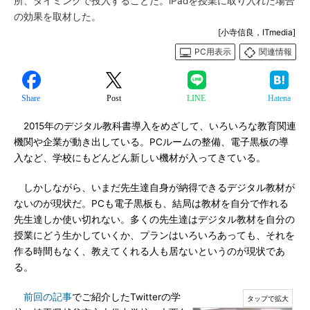
所、タイミングで投入することだ。iPadを授業に取り入れた場合
の効果を取材した。
[小寺信良，ITmedia]
PC用表示
関連情報
Share
Post
LINE
Hatena
2015年のデジタル教科書導入をめざして、いろいろな教育関連
機関や企業が動き出している。PCルームの整備、電子黒板の導
入など、学校にもどんどん新しい機材が入ってきている。
しかしながら、いまだ先生達自身が納得できるデジタル教材が
ないのが現状だ。PCも電子黒板も、結局は教材を自分で作れる
先生達しか使い切れない。多くの先生達はデジタル教材を自分の
授業にどう生かしていくか、プランはいろいろあっても、それを
作る時間もなく、教えてくれる人も居ないというのが現状であ
る。
前回の記事
でご紹介したTwitterの学