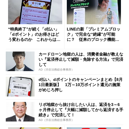
“特典終了”が続く「d払い」
LINEの新「プレミアムブロッ
「dポイント」のお得さはど
ク」で完全な“絶縁”が可能
う変わるのか これからは
に？ 従来のブロック機能と
「dカード」の利用が得策？
の決定的な違い
カードローン地獄の人は、消費者金融が教えな
い『返済停止して減額・免除する方法』で完済
して
AD（渋谷法務総合事務所）
d払い、dポイントのキャンペーンまとめ【8月
1日最新版】 1万～10万ポイント還元の施策
がめじろ押し
リボ地獄から抜け出したい人は、返済を3～6
ヶ月停止して『大幅に減額してから返済する手
続き』で完済して！
AD（渋谷法務総合事務所）