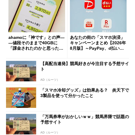
ahamoに「神です」との声―
あなたの街の「スマホ決済」
―値段そのままで40GBに
キャンペーンまとめ【2026年
「課金されたのかと思った」
8月版】～PayPay、d払い、a
と戸惑いも
u PAY、楽天ペイ
【高配当連発】競馬好きが今注目する予想サイ
ト
AD（ルーツ）
「スマホ冷却グッズ」は効果ある？ 炎天下で
3製品を使って分かったこと
「万馬券率がおかしいｗｗ」競馬界隈で話題の
予想サイト
AD（ルーツ）