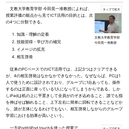
文教大学教育学部 今田晃一准教授によれば、
授業評価の観点から見てICT活用の目的とは、次
の4つに分類できる。
知識・理解の定着
文教大学教育学部
技能習得・学び方の補完
今田晃一准教授
イメージの拡充
相互啓発
従来のPCベースでのICT活用では、上記3つはクリアできる
が、4の相互啓発はなかなかできなかった。なぜならば、PCは1
人で使うために設計されており、グループに1台あっても、操作
するのは正面に座っている1人になってしまうからである。しか
しiPadは机の上に平置きして全員がのぞき込めること、誰でも指
を伸ばせば触れること、上下左右に簡単に回転できることなどか
ら、誰が主体になるわけでもない、相互啓発しながらのグループ
学習における効果が高いという。
一方iPodやiPod touchを使った授業で