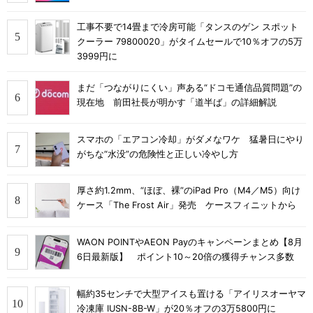
工事不要で14畳まで冷房可能「タンスのゲン スポット
クーラー 79800020」がタイムセールで10％オフの5万
3999円に
まだ「つながりにくい」声ある“ドコモ通信品質問題”の
現在地 前田社長が明かす「道半ば」の詳細解説
スマホの「エアコン冷却」がダメなワケ 猛暑日にやり
がちな“水没”の危険性と正しい冷やし方
厚さ約1.2mm、“ほぼ、裸”のiPad Pro（M4／M5）向け
ケース「The Frost Air」発売 ケースフィニットから
WAON POINTやAEON Payのキャンペーンまとめ【8月
6日最新版】 ポイント10～20倍の獲得チャンス多数
幅約35センチで大型アイスも置ける「アイリスオーヤマ
冷凍庫 IUSN-8B-W」が20％オフの3万5800円に