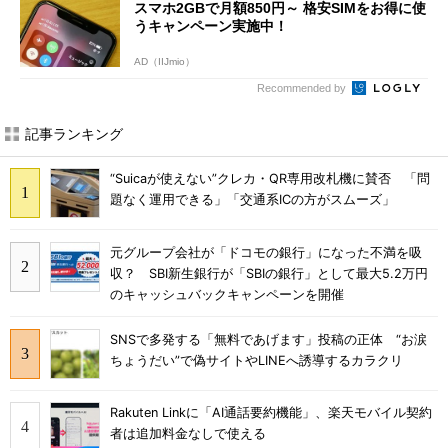
スマホ2GBで月額850円～ 格安SIMをお得に使
うキャンペーン実施中！
AD（IIJmio）
Recommended by
記事ランキング
“Suicaが使えない”クレカ・QR専用改札機に賛否 「問
題なく運用できる」「交通系ICの方がスムーズ」
元グループ会社が「ドコモの銀行」になった不満を吸
収？ SBI新生銀行が「SBIの銀行」として最大5.2万円
のキャッシュバックキャンペーンを開催
SNSで多発する「無料であげます」投稿の正体 “お涙
ちょうだい”で偽サイトやLINEへ誘導するカラクリ
Rakuten Linkに「AI通話要約機能」、楽天モバイル契約
者は追加料金なしで使える