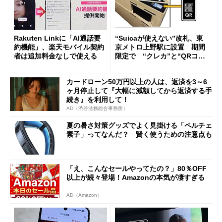
Rakuten Linkに「AI通話要
“Suicaが使えない”改札、東
約機能」、楽天モバイル契約
京メトロ上野駅に設置 期間
者は追加料金なしで使える
限定で “クレカ”と“QRコー
ド”専用
カードローン50万円以上の人は、返済を3～6
ヶ月停止して『大幅に減額してから返済する手
続き』を利用して！
AD（渋谷法務総合事務所）
夏の暑さ対策グッズでよく見掛ける「ペルチェ
素子」ってなんだ？ 賢く使うための注意点も
「え、こんなセールやってたの？」80％OFF
以上が続々登場！Amazonの本気が凄すぎる
AD（Amazon）