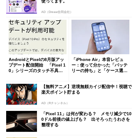
使ってます。
AD（Dreaw合同会社）
AndroidとPixelの8月版アッ
「iPhone Air」本音レビュ
プデート配信開始 「Pixel 1
ー：使って分かった「バッテ
0」シリーズのタッチ不具合
リーの持ち」と「ケース選
修正やGPU性能改善なども
び」の悩ましさ
【無料アニメ】逆境無頼カイジ配信中！視聴で
楽天ポイント貯まる
AD（Rチャンネル）
「Pixel 11」は何が変わる？ メモリ減少で10
0ドル前後の値上げも？ 出そろったうわさを
整理する