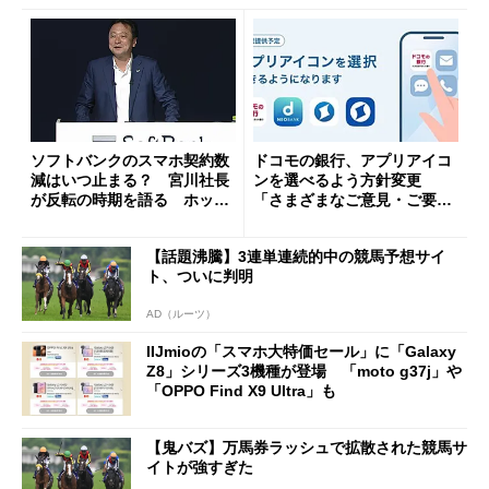
ソフトバンクのスマホ契約数
ドコモの銀行、アプリアイコ
減はいつ止まる？ 宮川社長
ンを選べるよう方針変更
が反転の時期を語る ホッピ
「さまざまなご意見・ご要望
ング対策は「真剣にやりすぎ
を踏まえ」
た」
【話題沸騰】3連単連続的中の競馬予想サイ
ト、ついに判明
AD（ルーツ）
IIJmioの「スマホ大特価セール」に「Galaxy
Z8」シリーズ3機種が登場 「moto g37j」や
「OPPO Find X9 Ultra」も
【鬼バズ】万馬券ラッシュで拡散された競馬サ
イトが強すぎた