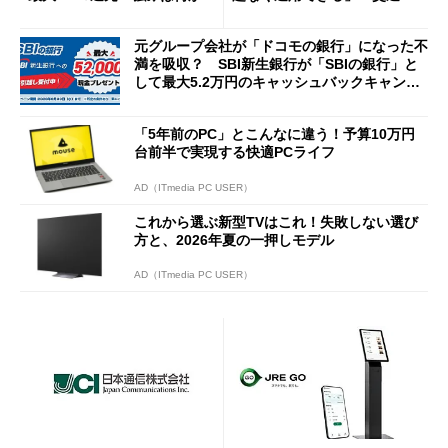
説
Cの方がスムーズ」
元グループ会社が「ドコモの銀行」になった不
満を吸収？ SBI新生銀行が「SBIの銀行」と
して最大5.2万円のキャッシュバックキャンペ
ーンを開催
「5年前のPC」とこんなに違う！予算10万円
台前半で実現する快適PCライフ
AD（ITmedia PC USER）
これから選ぶ新型TVはこれ！失敗しない選び
方と、2026年夏の一押しモデル
AD（ITmedia PC USER）