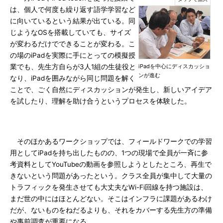
は、個人で何度も繰り返す語学学習など
に向いているという結果が出ている。同
じようなOSを搭載していても、サイズ
が変わるだけでできることが変わる。こ
の場のiPadを実際に手にとっての模擬授
業でも、先生方自らが3人1組の生徒役と
iPadを中心にディスカッショ
ンが進む
なり、iPadを囲みながら同じ問題を解く
ことで、ごく自然にディスカッションが発生し、新しいアイデア
を試したり、理解を助け合うというプロセスを体験した。
そのほかあるワークショップでは、フィールドワークでの学習
用としてiPadを持ち出したものの、1つの現場で全員が一斉に参
考資料としてYouTubeの動画を参照しようとしたところ、再生で
きないという問題があったという。クラス全員が集中して大量の
トラフィックを発生させても大丈夫なWi-Fi回線を持つ施設は、
まだ世の中にはほとんどない。そこはインフラに課題があるわけ
だが、ないものをねだるよりも、それをカバーする先生方の準備
や事前調査が重要になる。