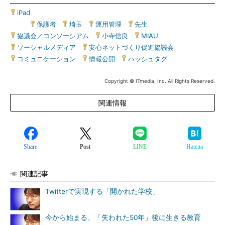
iPad
| ◆ http://www.itmedia.co.jp/keywords/children.html◇子
供◆ |
保護者
|
埼玉
|
運用管理
|
先生
|
協議会／コンソーシアム
|
小寺信良
|
MIAU
|
ソーシャルメディア
|
安心ネットづくり促進協議会
|
コミュニケーション
|
情報公開
|
ハッシュタグ
Copyright © ITmedia, Inc. All Rights Reserved.
関連情報
Share
Post
LINE
Hatena
関連記事
Twitterで実現する「開かれた学校」
今から始まる、「失われた50年」後に生きる教育