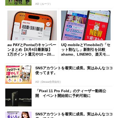
AD（ルーツ）
au PAYとPontaのキャンペー
UQ mobileとY!mobileの「セ
ンまとめ【8月4日最新版】
ット割なし」新割引を比較
1万ポイント還元や10～20％
ahamo、LINEMO、楽天モバ
還元あり
イルよりもお得？
SNSアカウントを着実に成長。実はみんなココ
使ってます。
AD（Dreaw合同会社）
「Pixel 11 Pro Fold」のティーザー動画公
開 イベント開始前に予約可能に
SNSアカウントを着実に成長。実はみんなココ