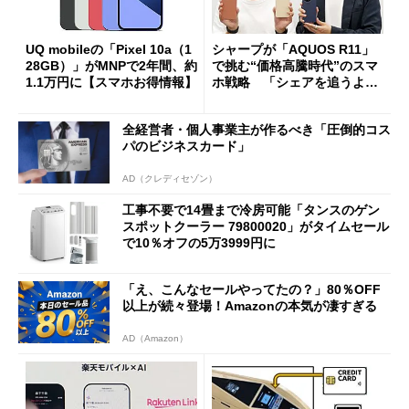
UQ mobileの「Pixel 10a（1
シャープが「AQUOS R11」
28GB）」がMNPで2年間、約
で挑む“価格高騰時代”のスマ
1.1万円に【スマホお得情報】
ホ戦略 「シェアを追うより
も既存ユーザーを大切に」
全経営者・個人事業主が作るべき「圧倒的コス
パのビジネスカード」
AD（クレディセゾン）
工事不要で14畳まで冷房可能「タンスのゲン
スポットクーラー 79800020」がタイムセール
で10％オフの5万3999円に
「え、こんなセールやってたの？」80％OFF
以上が続々登場！Amazonの本気が凄すぎる
AD（Amazon）