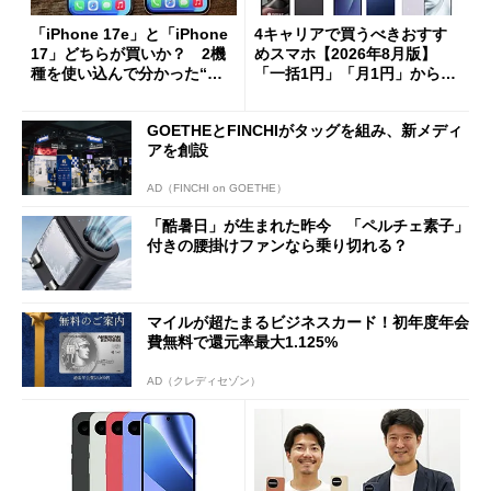
「iPhone 17e」と「iPhone
4キャリアで買うべきおすす
17」どちらが買いか？ 2機
めスマホ【2026年8月版】
種を使い込んで分かった“ス
「一括1円」「月1円」からお
ペック表にない違い”
得なiPhone／Pixel／Galaxy
まで
GOETHEとFINCHIがタッグを組み、新メディ
アを創設
AD（FINCHI on GOETHE）
「酷暑日」が生まれた昨今 「ペルチェ素子」
付きの腰掛けファンなら乗り切れる？
マイルが超たまるビジネスカード！初年度年会
費無料で還元率最大1.125%
AD（クレディセゾン）