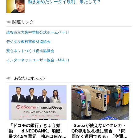
動き始めたケータイ規制、果たして？
関連リンク
越谷市立大袋中学校公式ホームページ
デジタル教科書教材協議会
安心ネットづくり促進協議会
インターネットユーザー協会（MIAU）
あなたにオススメ
「ドコモの銀行」きょう始
“Suicaが使えない”クレカ・
動 「d NEOBANK」消滅、
QR専用改札機に賛否 「問
最大4.5％還元 強みは何か解
題なく運用できる」「交通系I