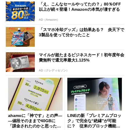
「え、こんなセールやってたの？」80％OFF
以上が続々登場！Amazonの本気が凄すぎる
AD（Amazon）
「スマホ冷却グッズ」は効果ある？ 炎天下で
3製品を使って分かったこと
マイルが超たまるビジネスカード！初年度年会
費無料で還元率最大1.125%
AD（クレディセゾン）
ahamoに「神です」との声―
LINEの新「プレミアムブロッ
―値段そのままで40GBに
ク」で完全な“絶縁”が可能
「課金されたのかと思った」
に？ 従来のブロック機能と