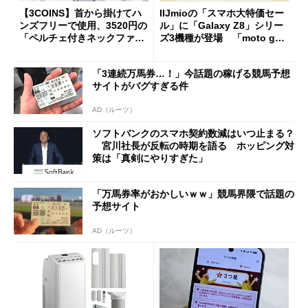
【3COINS】首から掛けてハ
IIJmioの「スマホ大特価セー
ンズフリーで使用、3520円の
ル」に「Galaxy Z8」シリー
「ペルチェ付きネックファ
ズ3機種が登場 「moto g37
ン」
j」や「OPPO Find X9 Ultr
a」も
「3連続万馬券…！」今話題の稼げる競馬予想
サイトがバグすぎる件
AD（ルーツ）
ソフトバンクのスマホ契約数減はいつ止まる？
宮川社長が反転の時期を語る ホッピング対
策は「真剣にやりすぎた」
「万馬券率がおかしいｗｗ」競馬界隈で話題の
予想サイト
AD（ルーツ）