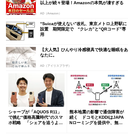
以上が続々登場！Amazonの本気が凄すぎる
AD（Amazon）
“Suicaが使えない”改札、東京メトロ上野駅に
設置 期間限定で “クレカ”と“QRコード”専
用
【大人気】ひんやり冷感寝具で快適な睡眠をあ
なたに。
AD（アイリスプラザ）
シャープが「AQUOS R11」
熊本地震の影響で通信障害が
で挑む“価格高騰時代”のスマ
続く ドコモとKDDIはJAPA
ホ戦略 「シェアを追うより
Nローミングを提供中、無料
も既存ユーザーを大切に」
Wi-Fi「00000JAPAN」も開
放