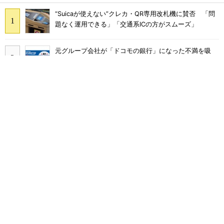
“Suicaが使えない”クレカ・QR専用改札機に賛否 「問
題なく運用できる」「交通系ICの方がスムーズ」
元グループ会社が「ドコモの銀行」になった不満を吸
収？ SBI新生銀行が「SBIの銀行」として最大5.2万円
のキャッシュバックキャンペーンを開催
工事不要で14畳まで冷房可能「タンスのゲン スポット
クーラー 79800020」がタイムセールで10％オフの5万
3999円に
ソフトバンクのスマホ契約数減はいつ止まる？ 宮川社
長が反転の時期を語る ホッピング対策は「真剣にやり
すぎた」
「ドコモの銀行」きょう始動 「d NEOBANK」消滅、
最大4.5％還元 強みは何か解説
JR東日本「分かりにくい」新幹線券売機を改善へ な