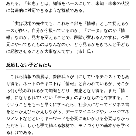
あたる。「知恵」とは、知識をベースにして、未知・未来の状況
に普遍的に対応できるような蓄積である。
「実は現場の先生でも、これら全部を『情報』として捉えるケ
ースが多い。自分が今扱っているのが、『データ』なのか『情
報』なのか。見方を変えることで、段階が変わるんですね。今手
元にやってきたものはなんなのか、どう見るかをきちんと子ども
に経験させることが大事なんです」（市川氏）
反応しない子どもたち
これら情報の階層は、普段我々が目にしているテキストでもあ
り得る。ネットのテキストは「情報」と言われているが、そこか
ら何が読み取れるかで知識となり、知恵となり得る。また「情
報」になりきれていない「データ」のようなものも存在する。こ
ういうことをもっと早くに学べたら、社会人になってビジネス書
をとっかえひっかえしながら、データマイニングやナレッジマネ
ジメントなどというキーワードを必死に追いかける必要はなかっ
ただろう。しかも手で触れる教材で、モノづくりの基本から学べ
るわけである。