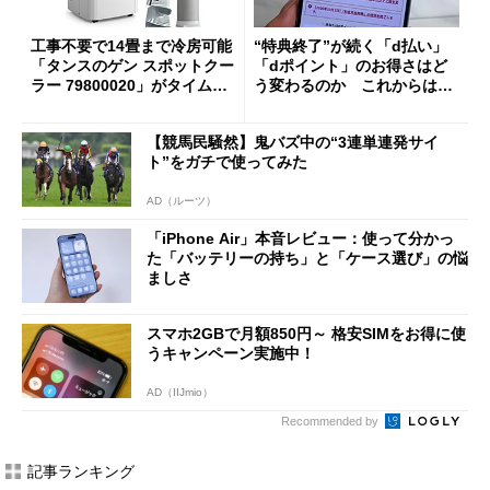
工事不要で14畳まで冷房可能
“特典終了”が続く「d払い」
「タンスのゲン スポットクー
「dポイント」のお得さはど
ラー 79800020」がタイムセ
う変わるのか これからは
ールで10％オフの5万3999円
「dカード」の利用が得策？
に
【競馬民騒然】鬼バズ中の“3連単連発サイ
ト”をガチで使ってみた
AD（ルーツ）
「iPhone Air」本音レビュー：使って分かっ
た「バッテリーの持ち」と「ケース選び」の悩
ましさ
スマホ2GBで月額850円～ 格安SIMをお得に使
うキャンペーン実施中！
AD（IIJmio）
Recommended by
記事ランキング