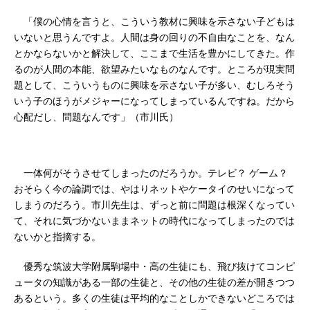
「僕の心情を言うと、こういう教材に興味を示さない子どもは
いないと思うんですよ。人間は身の回りの不自由なことを、なん
とかならないかと解決して、ここまで生活を豊かにしてきた。作
るのが人間の本能、欲望みたいなものなんです。ところが現実問
題として、こういうものに興味を示さない子が多い、むしろそう
いう子のほうがメジャーになってしまっているんですね。だから
心配だし、問題なんです」（市川氏）
一体何がそうさせてしまったのだろうか。テレビ？ ゲーム？
おそらく今の論調では、やはりネットやケータイのせいになって
しまうのだろう。市川先生は、ずっと前に問題は根深くなってい
て、それに気づかないままネットの時代になってしまったのでは
ないかと指摘する。
優秀な筑波大学附属駒場中・高の生徒にも、飛び抜けてコンピ
ュータの知識がある一部の生徒と、その他の生徒の差が開きつつ
あるという。多くの生徒は平均的なことしかできないどころでは