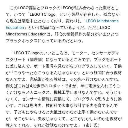
このLOGO言語とブロックのLEGOが組み合わさった教材とし
て、かつて「LEGO TC logo」という製品が存在した。残念なが
ら現在は製造中止となっており、変わりに「
LEGO Mindstorms
Education
」という製品になっているようだ。ただしLEGO
Mindstorms Educationは、肝心の情報操作の部分がいまひとつ
ブラックボックスになっているのだという。
「LEGO TC logoのいいところは、モーター、センサーがディ
スクリート（物理物）になっているところです。プラグをポート
に差し込んで、ポート番号を見ながらプログラムしていく。子供
が『こうやったらこうなるんじゃないか』という疑問に合う教材
なんですよ。完成形がある教材は、その先へ行けないんですね。
例えばこれは4足歩行のロボットですが、単に電源を入れてうご
くだけならメカニックス、機械工学止まりなんですね。そうじゃ
なくて、センサーを情報に変換して、プログラムで思うように動
かす。これは思考力、技術科で大事な設計する力を育てるんで
す。子どもにやらせると大抵はなかなか上手く動かないんです
が、そこがいい。失敗じゃなくて、どこがおかしいのかを教材が
教えてくれる。それが対話なわけですよ」（市川氏）