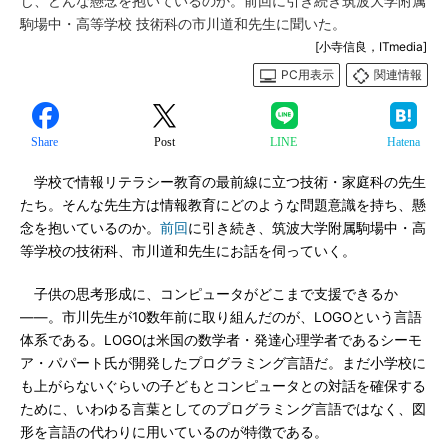
じ、どんな懸念を抱いているのか。前回に引き続き筑波大学附属
駒場中・高等学校 技術科の市川道和先生に聞いた。
[小寺信良，ITmedia]
PC用表示
関連情報
Share
Post
LINE
Hatena
学校で情報リテラシー教育の最前線に立つ技術・家庭科の先生
たち。そんな先生方は情報教育にどのような問題意識を持ち、懸
念を抱いているのか。
前回
に引き続き、筑波大学附属駒場中・高
等学校の技術科、市川道和先生にお話を伺っていく。
子供の思考形成に、コンピュータがどこまで支援できるか
――。市川先生が10数年前に取り組んだのが、LOGOという言語
体系である。LOGOは米国の数学者・発達心理学者であるシーモ
ア・パパート氏が開発したプログラミング言語だ。まだ小学校に
も上がらないぐらいの子どもとコンピュータとの対話を確保する
ために、いわゆる言葉としてのプログラミング言語ではなく、図
形を言語の代わりに用いているのが特徴である。