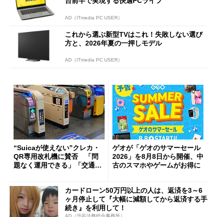
台前半で実現する快適PCライフ
AD（ITmedia PC USER）
これから選ぶ新型TVはこれ！失敗しない選び
方と、2026年夏の一押しモデル
AD（ITmedia PC USER）
“Suicaが使えない”クレカ・
ゲオが「ゲオのサマーセール
QR専用改札機に賛否 「問
2026」を8月8日から開催、中
題なく運用できる」「交通系I
古のスマホやゲームがお得に
Cの方がスムーズ」
カードローン50万円以上の人は、返済を3～6
ヶ月停止して『大幅に減額してから返済する手
続き』を利用して！
AD（渋谷法務総合事務所）