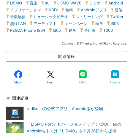
LISMO
|
音楽
|
au
|
LISMO WAVE
|
ラジオ
|
Android
|
アプリケーション
|
KDDI
|
無料
|
Androidアプリ
|
通信
|
音楽配信
|
ミュージックビデオ
|
ストリーミング
|
Twitter
|
無線LAN
|
アーティスト
|
キャンペーン
|
民放
|
IS03
|
REGZA Phone IS04
|
IS05
|
動画
|
番組表
|
T006
Copyright © ITmedia, Inc. All Rights Reserved.
関連情報
Share
Post
LINE
Hatena
関連記事
radiko.jpの公式アプリ、Android版が登場
「LISMO Port」もバージョンアップ：KDDI、auの
Android端末向け「LISMO」を11月26日から提供