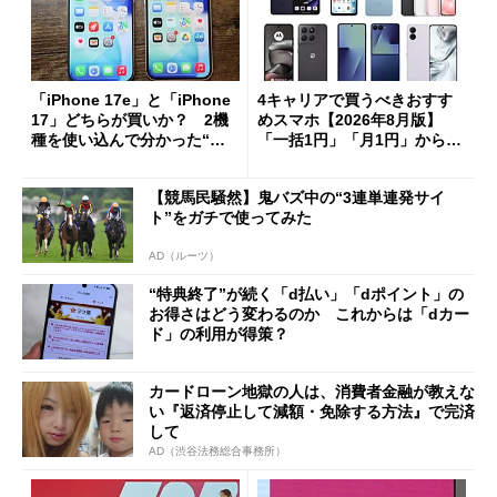
「iPhone 17e」と「iPhone
4キャリアで買うべきおすす
17」どちらが買いか？ 2機
めスマホ【2026年8月版】
種を使い込んで分かった“ス
「一括1円」「月1円」からお
ペック表にない違い”
得なiPhone／Pixel／Galaxy
まで
【競馬民騒然】鬼バズ中の“3連単連発サイ
ト”をガチで使ってみた
AD（ルーツ）
“特典終了”が続く「d払い」「dポイント」の
お得さはどう変わるのか これからは「dカー
ド」の利用が得策？
カードローン地獄の人は、消費者金融が教えな
い『返済停止して減額・免除する方法』で完済
して
AD（渋谷法務総合事務所）