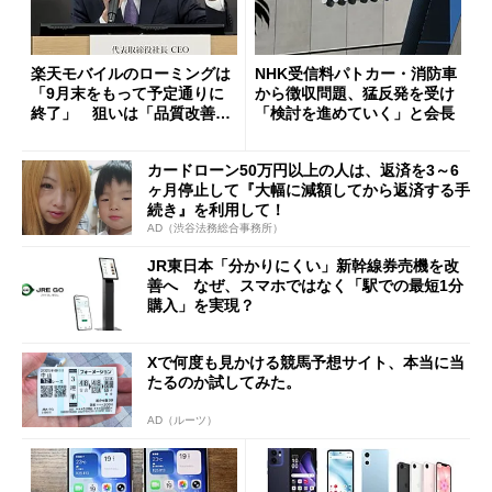
楽天モバイルのローミングは
NHK受信料パトカー・消防車
「9月末をもって予定通りに
から徴収問題、猛反発を受け
終了」 狙いは「品質改善」
「検討を進めていく」と会長
ただし「ルーラル限定で期
限を切った新契約」の可能性
カードローン50万円以上の人は、返済を3～6
も
ヶ月停止して『大幅に減額してから返済する手
続き』を利用して！
AD（渋谷法務総合事務所）
JR東日本「分かりにくい」新幹線券売機を改
善へ なぜ、スマホではなく「駅での最短1分
購入」を実現？
Xで何度も見かける競馬予想サイト、本当に当
たるのか試してみた。
AD（ルーツ）