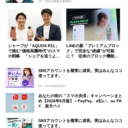
AD（渋谷法務総合事務所）
シャープが「AQUOS R11」
LINEの新「プレミアムブロッ
で挑む“価格高騰時代”のスマ
ク」で完全な“絶縁”が可能
ホ戦略 「シェアを追うより
に？ 従来のブロック機能と
も既存ユーザーを大切に」
の決定的な違い
SNSアカウントを着実に成長。実はみんなココ
使ってます。
AD（Dreaw合同会社）
あなたの街の「スマホ決済」キャンペーンまと
め【2026年8月版】～PayPay、d払い、au PA
Y、楽天ペイ
SNSアカウントを着実に成長。実はみんなココ
使ってます。