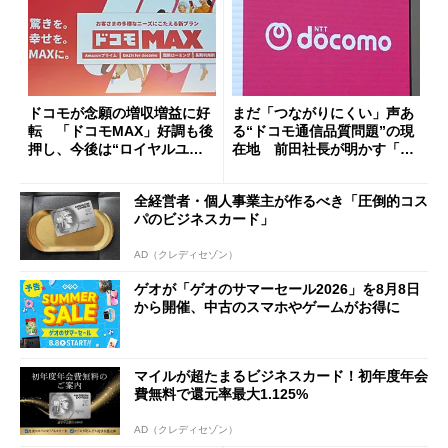
ドコモが念願の増収増益に好
まだ「つながりにくい」声あ
転 「ドコモMAX」好調も後
る“ドコモ通信品質問題”の現
押し、今後は“ロイヤルユー
在地 前田社長が明かす「道
ザー”を重視
半ば」の詳細解説
全経営者・個人事業主が作るべき「圧倒的コス
パのビジネスカード」
AD（クレディセゾン）
ゲオが「ゲオのサマーセール2026」を8月8日
から開催、中古のスマホやゲームがお得に
マイルが超たまるビジネスカード！初年度年会
費無料で還元率最大1.125%
AD（クレディセゾン）