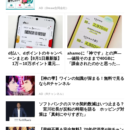
AD（Dreaw合同会社）
d払い、dポイントのキャンペ
ahamoに「神です」との声―
ーンまとめ【8月1日最新版】
―値段そのままで40GBに
1万～10万ポイント還元の
「課金されたのかと思った」
施策がめじろ押し
と戸惑いも
【神の雫】ワインの知識が深まる！無料で見る
ならRチャンネル
AD（Rチャンネル）
ソフトバンクのスマホ契約数減はいつ止まる？
宮川社長が反転の時期を語る ホッピング対
策は「真剣にやりすぎた」
【登録不要＆完全無料】70年代洋楽がRチャン