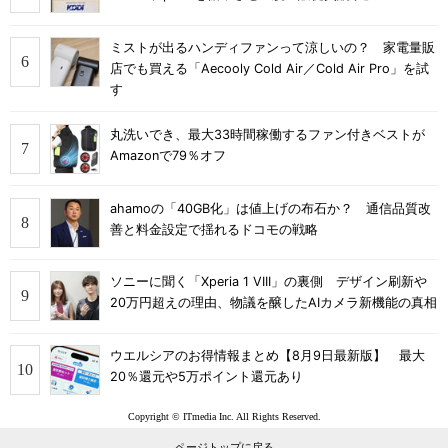
ミストが出るハンディファンって涼しいの？ 家電量販
店でも買える「Aecooly Cold Air／Cold Air Pro」を試
す
丸洗いでき、最大33時間稼働するファン付きベストが
Amazonで79％オフ
ahamoの「40GB化」は値上げの布石か？ 通信品質改
善と料金設定で揺れるドコモの戦略
ソニーに聞く「Xperia 1 VIII」の裏側 デザイン刷新や
20万円超えの理由、物議を醸したAIカメラ新機能の真相
ウエルシアのお得情報まとめ【8月9日最新版】 最大
20％還元や5万ポイント還元あり
Copyright © ITmedia Inc. All Rights Reserved.
ページトップに戻る