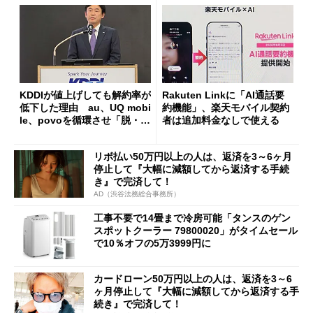
KDDIが値上げしても解約率が
Rakuten Linkに「AI通話要
低下した理由 au、UQ mobi
約機能」、楽天モバイル契約
le、povoを循環させ「脱・販
者は追加料金なしで使える
促費競争」へ
リボ払い50万円以上の人は、返済を3～6ヶ月
停止して『大幅に減額してから返済する手続
き』で完済して！
AD（渋谷法務総合事務所）
工事不要で14畳まで冷房可能「タンスのゲン
スポットクーラー 79800020」がタイムセール
で10％オフの5万3999円に
カードローン50万円以上の人は、返済を3～6
ヶ月停止して『大幅に減額してから返済する手
続き』で完済して！