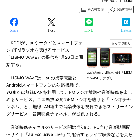
[田中聡，ITmedia]
PC用表示
関連情報
Share
Post
LINE
Hatena
KDDIが、auケータイとスマートフォ
ンでFMラジオを聴けるサービス
「LISMO WAVE」の提供を1月26日に開
始する。
auのAndroid端末向け「LISM
LISMO WAVEは、auの携帯電話と
O WAVE」アプリ
Androidスマートフォンの対応機種で、
3Gまたは無線LANを利用して、FMラジオ放送や音楽映像を楽し
めるサービス。全国民放52局のFMラジオを聴ける「ラジオチャ
ンネル」と、無線LAN経由で音楽映像を視聴できるストリーミン
グサービス「音楽映像チャネル」が提供される。
音楽映像チャネルのサービス開始当初は、PC向け音楽動画配
信サイト「au Exclusive Live」で配信するライブ映像などを見ら