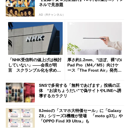
ネルで見放題
AD（Rチャンネル）
「NHK受信料の値上げは検討
厚さ約1.2mm、“ほぼ、裸”のi
していない」――会長が明
Pad Pro（M4／M5）向けケ
言 スクランブル化を求める
ース「The Frost Air」発売
声絶えず
ケースフィニットから
SNSで多発する「無料であげます」投稿の正
体 “お涙ちょうだい”で偽サイトやLINEへ誘
導するカラクリ
IIJmioの「スマホ大特価セール」に「Galaxy
Z8」シリーズ3機種が登場 「moto g37j」や
「OPPO Find X9 Ultra」も