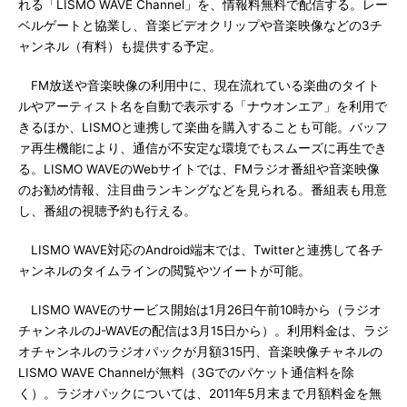
れる「LISMO WAVE Channel」を、情報料無料で配信する。レー
ベルゲートと協業し、音楽ビデオクリップや音楽映像などの3チ
ャンネル（有料）も提供する予定。
FM放送や音楽映像の利用中に、現在流れている楽曲のタイト
ルやアーティスト名を自動で表示する「ナウオンエア」を利用で
きるほか、LISMOと連携して楽曲を購入することも可能。バッフ
ァ再生機能により、通信が不安定な環境でもスムーズに再生でき
る。LISMO WAVEのWebサイトでは、FMラジオ番組や音楽映像
のお勧め情報、注目曲ランキングなどを見られる。番組表も用意
し、番組の視聴予約も行える。
LISMO WAVE対応のAndroid端末では、Twitterと連携して各チ
ャンネルのタイムラインの閲覧やツイートが可能。
LISMO WAVEのサービス開始は1月26日午前10時から（ラジオ
チャンネルのJ-WAVEの配信は3月15日から）。利用料金は、ラジ
オチャンネルのラジオパックが月額315円、音楽映像チャネルの
LISMO WAVE Channelが無料（3Gでのパケット通信料を除
く）。ラジオパックについては、2011年5月末まで月額料金を無