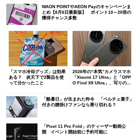
WAON POINTやAEON Payのキャンペーンま
とめ【8月6日最新版】 ポイント10～20倍の
獲得チャンス多数
「スマホ冷却グッズ」は効果
2026年の“本気”カメラスマホ
ある？ 炎天下で3製品を使
「Xiaomi 17 Ultra」と「OPP
って分かったこと
O Find X9 Ultra」、写りの違
いを徹底比較してみた
「酷暑日」が生まれた昨今 「ペルチェ素子」
付きの腰掛けファンなら乗り切れる？
「Pixel 11 Pro Fold」のティーザー動画公
開 イベント開始前に予約可能に