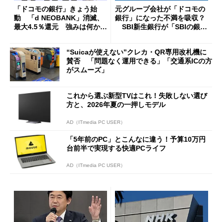
「ドコモの銀行」きょう始
元グループ会社が「ドコモの
動 「d NEOBANK」消滅、
銀行」になった不満を吸収？
最大4.5％還元 強みは何か解
SBI新生銀行が「SBIの銀
説
行」として最大5.2万円のキャ
ッシュバックキャンペーンを
“Suicaが使えない”クレカ・QR専用改札機に
開催
賛否 「問題なく運用できる」「交通系ICの方
がスムーズ」
これから選ぶ新型TVはこれ！失敗しない選び
方と、2026年夏の一押しモデル
AD（ITmedia PC USER）
「5年前のPC」とこんなに違う！予算10万円
台前半で実現する快適PCライフ
AD（ITmedia PC USER）