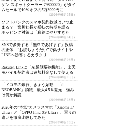
ゲン スポットクーラー 79800020」がタイ
ムセールで10％オフの5万3999円に
（2026年08月05日）
ソフトバンクのスマホ契約数減はいつ止
まる？ 宮川社長が反転の時期を語る
ホッピング対策は「真剣にやりすぎた」
（2026年08月04日）
SNSで多発する「無料であげます」投稿
の正体 “お涙ちょうだい”で偽サイトや
LINEへ誘導するカラクリ
（2026年08月06日）
Rakuten Linkに「AI通話要約機能」、楽天
モバイル契約者は追加料金なしで使える
（2026年08月05日）
「ドコモの銀行」きょう始動 「d
NEOBANK」消滅、最大4.5％還元 強み
は何か解説
（2026年08月03日）
2026年の“本気”カメラスマホ「Xiaomi 17
Ultra」と「OPPO Find X9 Ultra」、写りの
違いを徹底比較してみた
（2026年08月05日）