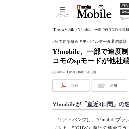
料金
iPho
メディア
Spon
ITmedia Mobile
>
Y!mobile、一部で速度制限を
5分で知る最近のモバイルデータ通信事情
Y!mobile、一部で速
コモのspモードが他社
2015年11月10日 16時15分 公開
印刷
通知
Y!mobileが「直近3日間」
ソフトバンクは、Y!mobileブランドの
（以下、502HW）向けの料金プラン