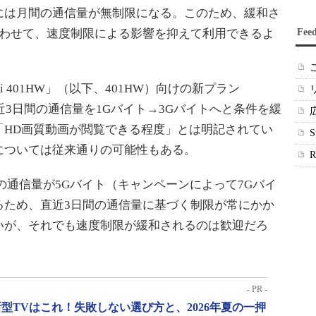
には月間の通信量が無制限になる。このため、緩和さ
あわせて、速度制限による影響を抑えて利用できるよ
Fee
WiFi 401HW」（以下、401HW）向けの新プラン
も、直近3日間の通信量を1Gバイト→3Gバイトへと条件を緩
「HD画質動画が閲覧できる程度」とは明記されてい
については従来通りの可能性もある。
の通信量が5Gバイト（キャンペーンによって7Gバイ
るため、直近3日間の通信量に基づく制限が常にかか
いが、それでも速度制限が緩和されるのは歓迎だろ
- PR -
型TVはこれ！失敗しない選び方と、2026年夏の一押