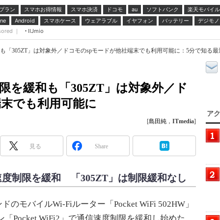
プラン
スマホお得情報
スマホ決済
ドコモ
ソフトバンク
楽天モバイル
au
スマホケース
ウェアラブル
イヤフォン
バッテリー
デジモノ
ne
Android
sored ｜
IIJmio
緩和も「305ZT」は対象外／ドコモのspモードが他社端末でも利用可能に：5分で知る最
度制限を緩和も「305ZT」は対象外／ド
端末でも利用可能に
アク
[
島田純
，
ITmedia
]
見る
Share
の速度制限を緩和 「305ZT」は制限緩和なし
モバイルWi-Fiルーター「Pocket WiFi 502HW」
「Pocket WiFi2」で通信速度制限を緩和し始めた。