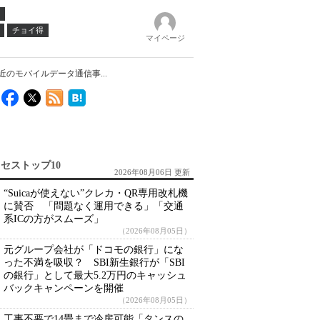
チョイ得
マイページ
近のモバイルデータ通信事...
セストップ10
2026年08月06日 更新
“Suicaが使えない”クレカ・QR専用改札機
に賛否 「問題なく運用できる」「交通
系ICの方がスムーズ」
（2026年08月05日）
元グループ会社が「ドコモの銀行」にな
った不満を吸収？ SBI新生銀行が「SBI
の銀行」として最大5.2万円のキャッシュ
バックキャンペーンを開催
（2026年08月05日）
工事不要で14畳まで冷房可能「タンスの