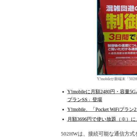
Y!mobileが新端末「
Y!mobileに月額2480円・容量
プランSS」登場
Y!mobile、「Pocket W
月額3696円で使い放題（※）に、Y!
502HWは、接続可能な通信方式