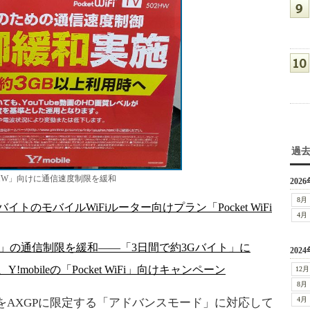
過
502HW」向けに通信速度制限を緩和
2026
8月
5GバイトのモバイルWiFiルーター向けプラン「Pocket WiFi
4月
iFiプラン2」の通信制限を緩和――「3日間で約3Gバイト」に
2024
mobileの「Pocket WiFi」向けキャンペーン
12月
8月
4月
をAXGPに限定する「アドバンスモード」に対応して