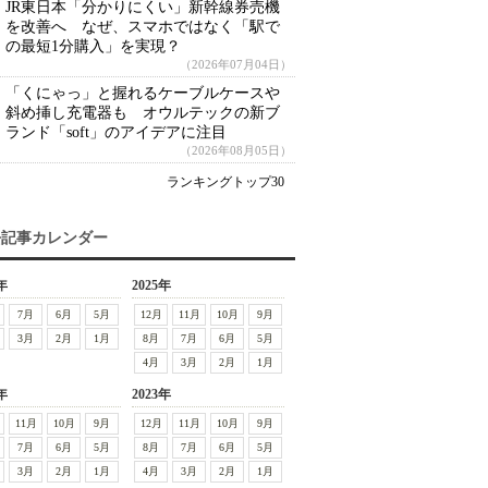
JR東日本「分かりにくい」新幹線券売機
を改善へ なぜ、スマホではなく「駅で
の最短1分購入」を実現？
（2026年07月04日）
「くにゃっ」と握れるケーブルケースや
斜め挿し充電器も オウルテックの新ブ
ランド「soft」のアイデアに注目
（2026年08月05日）
ランキングトップ30
去記事カレンダー
年
2025年
7月
6月
5月
12月
11月
10月
9月
3月
2月
1月
8月
7月
6月
5月
4月
3月
2月
1月
年
2023年
11月
10月
9月
12月
11月
10月
9月
7月
6月
5月
8月
7月
6月
5月
3月
2月
1月
4月
3月
2月
1月