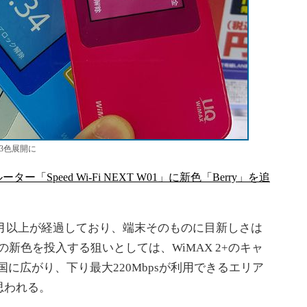
3色展開に
ーター「Speed Wi-Fi NEXT W01」に新色「Berry」を追
9カ月以上が経過しており、端末そのものに目新しさは
の新色を投入する狙いとしては、WiMAX 2+のキャ
に広がり、下り最大220Mbpsが利用できるエリア
思われる。