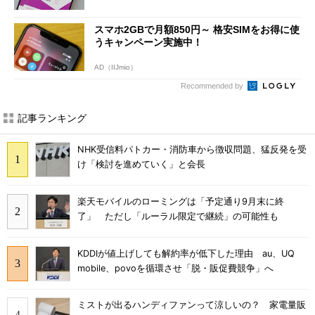
スマホ2GBで月額850円～ 格安SIMをお得に使
うキャンペーン実施中！
AD（IIJmio）
Recommended by
記事ランキング
NHK受信料パトカー・消防車から徴収問題、猛反発を受
け「検討を進めていく」と会長
楽天モバイルのローミングは「予定通り9月末に終
了」 ただし「ルーラル限定で継続」の可能性も
KDDIが値上げしても解約率が低下した理由 au、UQ
mobile、povoを循環させ「脱・販促費競争」へ
ミストが出るハンディファンって涼しいの？ 家電量販