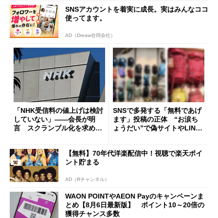
SNSアカウントを着実に成長。実はみんなココ
使ってます。
AD（Dreaw合同会社）
「NHK受信料の値上げは検討
SNSで多発する「無料であげ
していない」――会長が明
ます」投稿の正体 “お涙ち
言 スクランブル化を求める
ょうだい”で偽サイトやLINE
声絶えず
へ誘導するカラクリ
【無料】70年代洋楽配信中！視聴で楽天ポイ
ント貯まる
AD（Rチャンネル）
WAON POINTやAEON Payのキャンペーンま
とめ【8月6日最新版】 ポイント10～20倍の
獲得チャンス多数