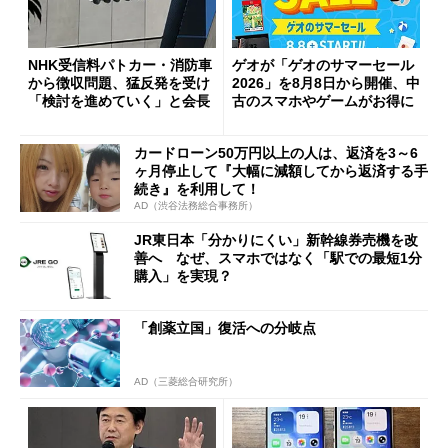
NHK受信料パトカー・消防車
ゲオが「ゲオのサマーセール
から徴収問題、猛反発を受け
2026」を8月8日から開催、中
「検討を進めていく」と会長
古のスマホやゲームがお得に
カードローン50万円以上の人は、返済を3～6
ヶ月停止して『大幅に減額してから返済する手
続き』を利用して！
AD（渋谷法務総合事務所）
JR東日本「分かりにくい」新幹線券売機を改
善へ なぜ、スマホではなく「駅での最短1分
購入」を実現？
「創薬立国」復活への分岐点
AD（三菱総合研究所）