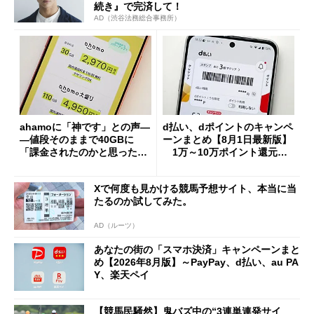
続き』で完済して！
AD（渋谷法務総合事務所）
ahamoに「神です」との声―
d払い、dポイントのキャンペ
―値段そのままで40GBに
ーンまとめ【8月1日最新版】
「課金されたのかと思った」
1万～10万ポイント還元の
と戸惑いも
施策がめじろ押し
Xで何度も見かける競馬予想サイト、本当に当
たるのか試してみた。
AD（ルーツ）
あなたの街の「スマホ決済」キャンペーンまと
め【2026年8月版】～PayPay、d払い、au PA
Y、楽天ペイ
【競馬民騒然】鬼バズ中の“3連単連発サイ