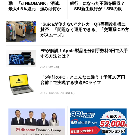
動 「d NEOBANK」消滅、
銀行」になった不満を吸収？
最大4.5％還元 強みは何か解
SBI新生銀行が「SBIの銀
説
行」として最大5.2万円のキャ
ッシュバックキャンペーンを
“Suicaが使えない”クレカ・QR専用改札機に
開催
賛否 「問題なく運用できる」「交通系ICの方
がスムーズ」
FPが解説！Apple製品を分割手数料0円で入手
する方法とは？
AD（Fav-Log）
「5年前のPC」とこんなに違う！予算10万円
台前半で実現する快適PCライフ
AD（ITmedia PC USER）