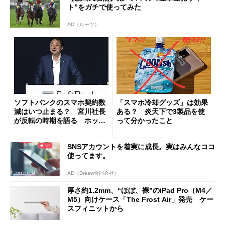
ト”をガチで使ってみた
AD（ルーツ）
ソフトバンクのスマホ契約数
「スマホ冷却グッズ」は効果
減はいつ止まる？ 宮川社長
ある？ 炎天下で3製品を使
が反転の時期を語る ホッピ
って分かったこと
ング対策は「真剣にやりすぎ
た」
SNSアカウントを着実に成長。実はみんなココ
使ってます。
AD（Dreaw合同会社）
厚さ約1.2mm、“ほぼ、裸”のiPad Pro（M4／
M5）向けケース「The Frost Air」発売 ケー
スフィニットから