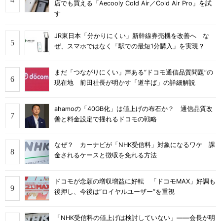
店でも買える「Aecooly Cold Air／Cold Air Pro」を試
す
JR東日本「分かりにくい」新幹線券売機を改善へ な
ぜ、スマホではなく「駅での最短1分購入」を実現？
まだ「つながりにくい」声ある“ドコモ通信品質問題”の
現在地 前田社長が明かす「道半ば」の詳細解説
ahamoの「40GB化」は値上げの布石か？ 通信品質改
善と料金設定で揺れるドコモの戦略
なぜ？ カーナビが「NHK受信料」対象になるワケ 課
金されるケースと徴収を免れる方法
ドコモが念願の増収増益に好転 「ドコモMAX」好調も
後押し、今後は“ロイヤルユーザー”を重視
「NHK受信料の値上げは検討していない」――会長が明