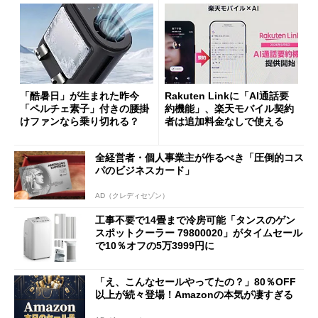
「酷暑日」が生まれた昨今
Rakuten Linkに「AI通話要
「ペルチェ素子」付きの腰掛
約機能」、楽天モバイル契約
けファンなら乗り切れる？
者は追加料金なしで使える
全経営者・個人事業主が作るべき「圧倒的コス
パのビジネスカード」
AD（クレディセゾン）
工事不要で14畳まで冷房可能「タンスのゲン
スポットクーラー 79800020」がタイムセール
で10％オフの5万3999円に
「え、こんなセールやってたの？」80％OFF
以上が続々登場！Amazonの本気が凄すぎる