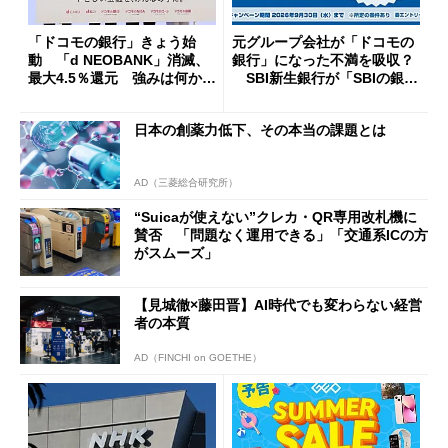
「ドコモの銀行」きょう始
元グループ会社が「ドコモの
動 「d NEOBANK」消滅、
銀行」になった不満を吸収？
最大4.5％還元 強みは何か解
SBI新生銀行が「SBIの銀
説
行」として最大5.2万円のキャ
ッシュバックキャンペーンを
日本の創薬力低下、その本当の課題とは
開催
AD（三菱総合研究所）
“Suicaが使えない”クレカ・QR専用改札機に
賛否 「問題なく運用できる」「交通系ICの方
がスムーズ」
【見城徹×藤田晋】AI時代でも変わらない経営
者の本質
AD（FINCHI on GOETHE）