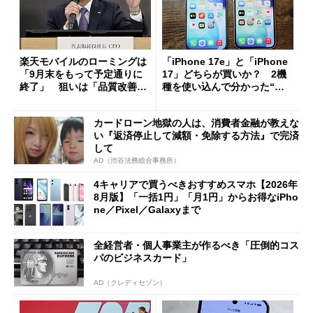
楽天モバイルのローミングは
「iPhone 17e」と「iPhone
「9月末をもって予定通りに
17」どちらが買いか？ 2機
終了」 狙いは「品質改善」
種を使い込んで分かった“ス
ただし「ルーラル限定で期
ペック表にない違い”
限を切った新契約」の可能性
カードローン地獄の人は、消費者金融が教えな
も
い『返済停止して減額・免除する方法』で完済
して
AD（渋谷法務総合事務所）
4キャリアで買うべきおすすめスマホ【2026年
8月版】「一括1円」「月1円」からお得なiPho
ne／Pixel／Galaxyまで
全経営者・個人事業主が作るべき「圧倒的コス
パのビジネスカード」
AD（クレディセゾン）