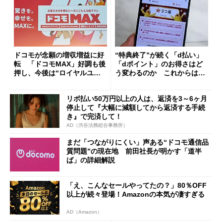
ドコモが念願の増収増益に好
“特典終了”が続く「d払い」
転 「ドコモMAX」好調も後
「dポイント」のお得さはど
押し、今後は“ロイヤルユー
う変わるのか これからは
ザー”を重視
「dカード」の利用が得策？
リボ払い50万円以上の人は、返済を3～6ヶ月
停止して『大幅に減額してから返済する手続
き』で完済して！
AD（渋谷法務総合事務所）
まだ「つながりにくい」声ある“ドコモ通信品
質問題”の現在地 前田社長が明かす「道半
ば」の詳細解説
「え、こんなセールやってたの？」80％OFF
以上が続々登場！Amazonの本気が凄すぎる
AD（Amazon）