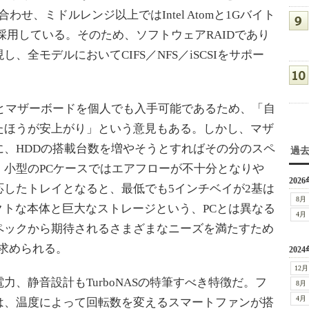
わせ、ミドルレンジ以上ではIntel Atomと1Gバイト
採用している。そのため、ソフトウェアRAIDであり
全モデルにおいてCIFS／NFS／iSCSIをサポー
Uとマザーボードを個人でも入手可能であるため、「自
たほうが安上がり」という意見もある。しかし、マザ
、HDDの搭載台数を増やそうとすればその分のスペ
過
、小型のPCケースではエアフローが不十分となりや
2026
したトレイとなると、最低でも5インチベイが2基は
8月
クトな本体と巨大なストレージという、PCとは異なる
4月
ペックから期待されるさまざまなニーズを満たすため
が求められる。
2024
12月
、静音設計もTurboNASの特筆すべき特徴だ。フ
8月
4月
は、温度によって回転数を変えるスマートファンが搭