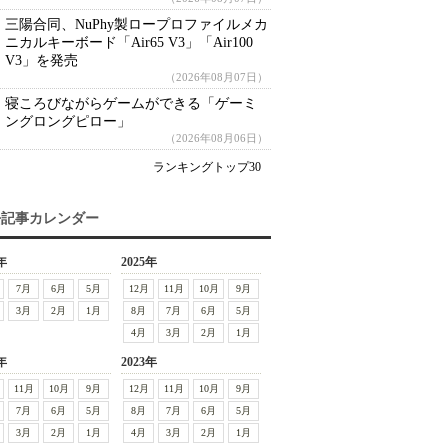
三陽合同、NuPhy製ロープロファイルメカ
ニカルキーボード「Air65 V3」「Air100
V3」を発売
（2026年08月07日）
寝ころびながらゲームができる「ゲーミ
ングロングピロー」
（2026年08月06日）
ランキングトップ30
去記事カレンダー
年
2025年
7月
6月
5月
12月
11月
10月
9月
3月
2月
1月
8月
7月
6月
5月
4月
3月
2月
1月
年
2023年
11月
10月
9月
12月
11月
10月
9月
7月
6月
5月
8月
7月
6月
5月
3月
2月
1月
4月
3月
2月
1月