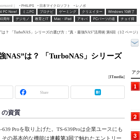
ponsord｜
日本マイクロソフト
レノボ
PHILIPS
ミニPC
プロナビ
ゲーミング
クリエイター
Windows 10終了
AI PC Now!
30周年
デジモノ
教育とIT
Mac・iPad
アキバ
PCパーツの道
チョイ得
は？ 「TurboNAS」シリーズの選び方：“真・最強NAS”活用術 第6回（1/2 ページ）
AS”は？ 「TurboNAS」シリーズ
アク
[
ITmedia
]
Share
S」の資質
-639 Proを取り上げた。TS-639Proは企業ユースにも
、その基本的な機能は
連載第3回
で触れたエントリー