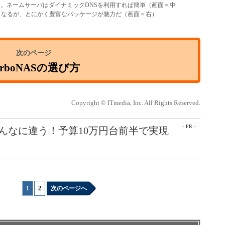
に。ネームサーバはダイナミックDNSを利用すれば簡単（画面＝中
理となるが、とにかく豊富なパッケージが魅力だ（画面＝右）
urboNASの選び方
Copyright © ITmedia, Inc. All Rights Reserved.
- PR -
こんなに違う！予算10万円台前半で実現
1
|
2
次のページへ