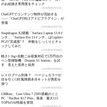
のお絵描き実用度をチェック
（2026年08月07日）
ChatGPTでコンテンツ制作が完結する
――「ChatGPT向けアドビプラグイン」が
登場
（2026年08月07日）
Snapdragon X2搭載「Surface Laptop 13.8イ
ンチ」「Surface Pro 13インチ」はCopilot+
PCの“完成形”？ 外観をじっくりとチェ
ックしてみた
（2026年08月06日）
軽さ1.1kg×自動ごみ収集対応で5万円台の
ペン型掃除機「Dreame S1 Station」を試
す 見えた長所と短所
（2026年08月06日）
レトロブーム到来？ ベージュカラーが
目を引くCRT風簡易水冷キットが異彩を
放つ
（2026年08月08日）
GMKtec、Core Ultra 7 258V搭載のミニ
PC「NucBox K17 Plus」発表 最大115
TOPSのAI性能を実現
（2026年08月07日）