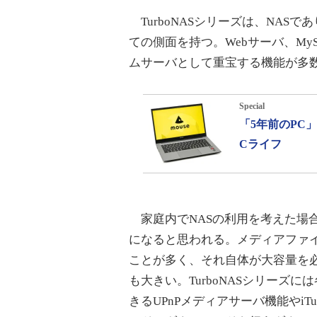
TurboNASシリーズは、NAS
ての側面を持つ。Webサーバ、M
ムサーバとして重宝する機能が多
Special
「5年前のPC
Cライフ
家庭内でNASの利用を考えた場
になると思われる。メディアファ
ことが多く、それ自体が大容量を
も大きい。TurboNASシリーズ
きるUPnPメディアサーバ機能やi