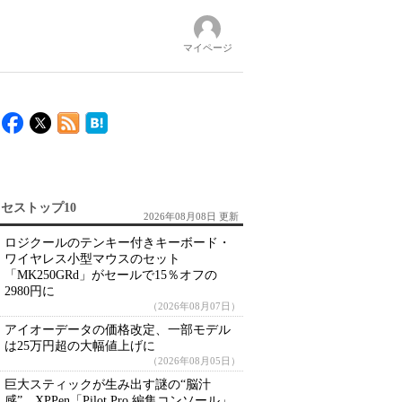
マイページ
セストップ10
2026年08月08日 更新
ロジクールのテンキー付きキーボード・
ワイヤレス小型マウスのセット
「MK250GRd」がセールで15％オフの
2980円に
（2026年08月07日）
アイオーデータの価格改定、一部モデル
は25万円超の大幅値上げに
（2026年08月05日）
巨大スティックが生み出す謎の“脳汁
感” XPPen「Pilot Pro 編集コンソール」