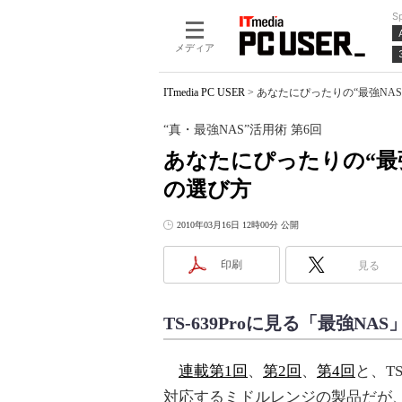
S
メディア
ITmedia PC USER
>
あなたにぴったりの“最強NAS”
“真・最強NAS”活用術 第6回
あなたにぴったりの“最強N
の選び方
2010年03月16日 12時00分 公開
印刷
見る
TS-639Proに見る「最強NA
連載第1回
、
第2回
、
第4回
と、TS
対応するミドルレンジの製品だが