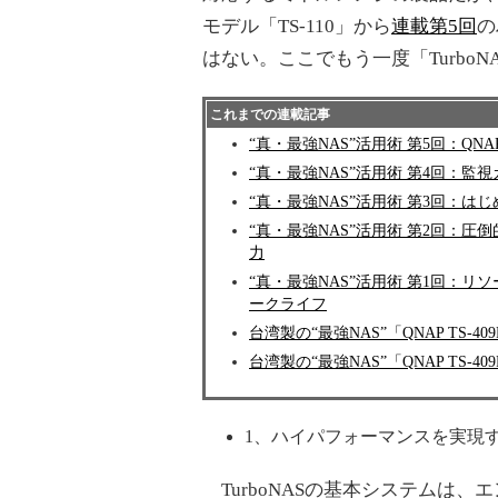
モデル「TS-110」から
連載第5回
の
はない。ここでもう一度「Turbo
これまでの連載記事
“真・最強NAS”活用術 第5回：QNA
“真・最強NAS”活用術 第4回：監視
“真・最強NAS”活用術 第3回：は
“真・最強NAS”活用術 第2回：圧
力
“真・最強NAS”活用術 第1回：リソ
ークライフ
台湾製の“最強NAS”「QNAP TS-4
台湾製の“最強NAS”「QNAP TS-4
1、ハイパフォーマンスを実現
TurboNASの基本システムは、エントリ