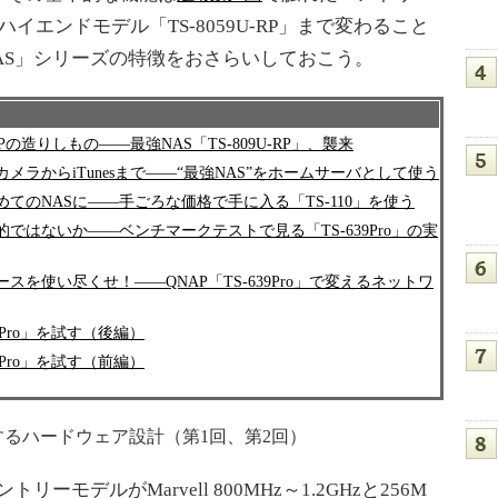
ハイエンドモデル「TS-8059U-RP」まで変わること
NAS」シリーズの特徴をおさらいしておこう。
Pの造りしもの――最強NAS「TS-809U-RP」、襲来
カメラからiTunesまで――“最強NAS”をホームサーバとして使う
じめてのNASに――手ごろな価格で手に入る「TS-110」を使う
倒的ではないか――ベンチマークテストで見る「TS-639Pro」の実
ースを使い尽くせ！――QNAP「TS-639Pro」で変えるネットワ
09Pro」を試す（後編）
09Pro」を試す（前編）
するハードウェア設計（第1回、第2回）
ーモデルがMarvell 800MHz～1.2GHzと256M