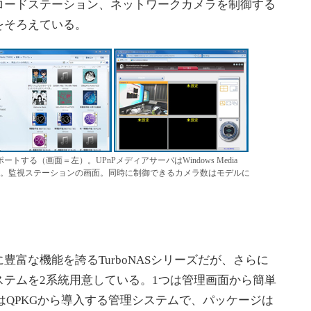
ロードステーション、ネットワークカメラを制御する
をそろえている。
ートする（画面＝左）。UPnPメディアサーバはWindows Media
中央）。監視ステーションの画面。同時に制御できるカメラ数はモデルに
富な機能を誇るTurboNASシリーズだが、さらに
テムを2系統用意している。1つは管理画面から簡単
つはQPKGから導入する管理システムで、パッケージは