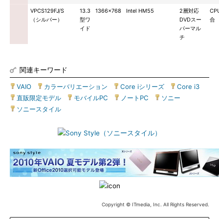
VPCS129FJ/S
13.3
1366×768
Intel HM55
2層対応
CP
（シルバー）
型ワ
DVDスー
合
イド
パーマル
チ
関連キーワード
VAIO
|
カラーバリエーション
|
Core iシリーズ
|
Core i3
|
直販限定モデル
|
モバイルPC
|
ノートPC
|
ソニー
|
ソニースタイル
Copyright © ITmedia, Inc. All Rights Reserved.