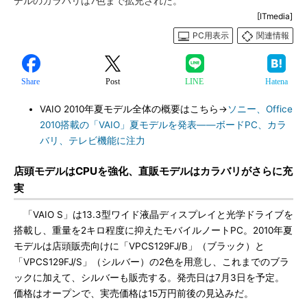
デルのカラバリは7色まで拡充された。
[ITmedia]
PC用表示
関連情報
Share
Post
LINE
Hatena
VAIO 2010年夏モデル全体の概要はこちら→
ソニー、Office
2010搭載の「VAIO」夏モデルを発表――ボードPC、カラ
バリ、テレビ機能に注力
店頭モデルはCPUを強化、直販モデルはカラバリがさらに充
実
「VAIO S」は13.3型ワイド液晶ディスプレイと光学ドライブを
搭載し、重量を2キロ程度に抑えたモバイルノートPC。2010年夏
モデルは店頭販売向けに「VPCS129FJ/B」（ブラック）と
「VPCS129FJ/S」（シルバー）の2色を用意し、これまでのブラ
ックに加えて、シルバーも販売する。発売日は7月3日を予定。
価格はオープンで、実売価格は15万円前後の見込みだ。