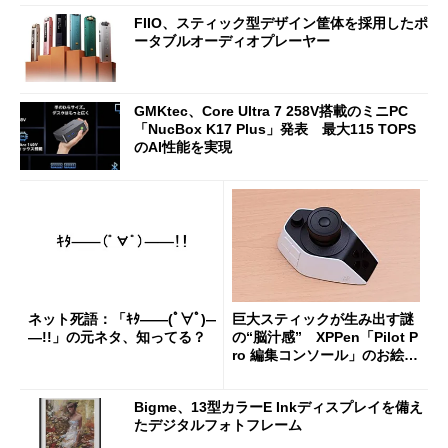
FIIO、スティック型デザイン筐体を採用したポ
ータブルオーディオプレーヤー
GMKtec、Core Ultra 7 258V搭載のミニPC
「NucBox K17 Plus」発表 最大115 TOPS
のAI性能を実現
ネット死語：「ｷﾀ――(ﾟ∀ﾟ)―
巨大スティックが生み出す謎
―!!」の元ネタ、知ってる？
の“脳汁感” XPPen「Pilot P
ro 編集コンソール」のお絵描
き実用度をチェック
Bigme、13型カラーE Inkディスプレイを備え
たデジタルフォトフレーム