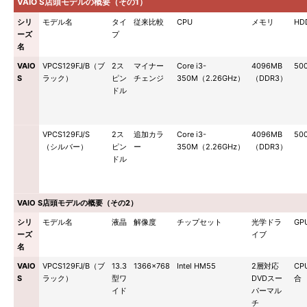
VAIO S店頭モデルの概要（その1）
シリ
モデル名
タイ
従来比較
CPU
メモリ
HD
ーズ
プ
名
VAIO
VPCS129FJ/B（ブ
2ス
マイナー
Core i3-
4096MB
50
S
ラック）
ピン
チェンジ
350M（2.26GHz）
（DDR3）
ドル
VPCS129FJ/S
2ス
追加カラ
Core i3-
4096MB
50
（シルバー）
ピン
ー
350M（2.26GHz）
（DDR3）
ドル
VAIO S店頭モデルの概要（その2）
シリ
モデル名
液晶
解像度
チップセット
光学ドラ
GP
ーズ
イブ
名
VAIO
VPCS129FJ/B（ブ
13.3
1366×768
Intel HM55
2層対応
CP
S
ラック）
型ワ
DVDスー
合
イド
パーマル
チ