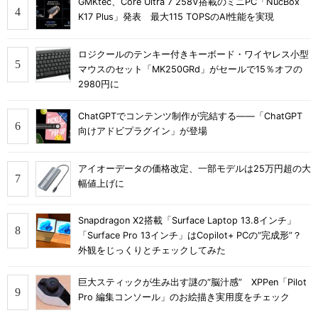
GMKtec、Core Ultra 7 258V搭載のミニPC「NucBox
K17 Plus」発表 最大115 TOPSのAI性能を実現
ロジクールのテンキー付きキーボード・ワイヤレス小型
マウスのセット「MK250GRd」がセールで15％オフの
2980円に
ChatGPTでコンテンツ制作が完結する――「ChatGPT
向けアドビプラグイン」が登場
アイオーデータの価格改定、一部モデルは25万円超の大
幅値上げに
Snapdragon X2搭載「Surface Laptop 13.8インチ」
「Surface Pro 13インチ」はCopilot+ PCの“完成形”？
外観をじっくりとチェックしてみた
巨大スティックが生み出す謎の“脳汁感” XPPen「Pilot
Pro 編集コンソール」のお絵描き実用度をチェック