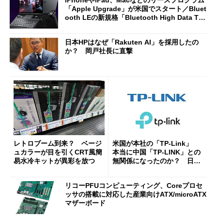
「Apple Upgrade」が米国でスタート／Bluet
ooth LEの新規格「Bluetooth High Data Thr
oughput」が明...
日本HPはなぜ「Rakuten AI」を採用したの
か？ 岡戸社長に直撃
レトロブーム到来？ ベージ
米国が本社の「TP-Link」
ュカラーが目を引くCRT風簡
本当に中国「TP-LINK」との
易水冷キットが異彩を放つ
無関係になったのか？ 日本
法人に聞く
リコーPFUコンピューティング、Coreプロセ
ッサの搭載に対応した産業向けATX/microATX
マザーボード