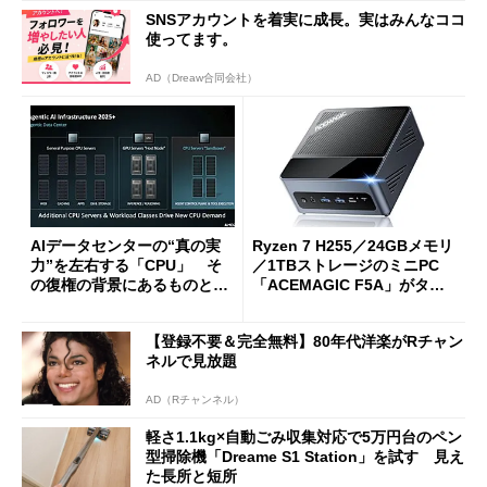
SNSアカウントを着実に成長。実はみんなココ
使ってます。
AD（Dreaw合同会社）
AIデータセンターの“真の実
Ryzen 7 H255／24GBメモリ
力”を左右する「CPU」 そ
／1TBストレージのミニPC
の復権の背景にあるものと
「ACEMAGIC F5A」がタイ
は？
ムセールで41％オフの10万69
98円に
【登録不要＆完全無料】80年代洋楽がRチャン
ネルで見放題
AD（Rチャンネル）
軽さ1.1kg×自動ごみ収集対応で5万円台のペン
型掃除機「Dreame S1 Station」を試す 見え
た長所と短所