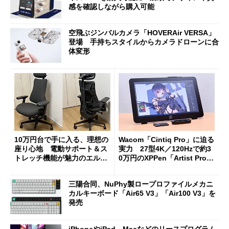
感を確認しながら購入可能
空飛ぶジンバルカメラ「HOVERAir VERSA」
登場 手持ちスタイルからカメラドローンに合
体変形
10万円台で手に入る、理想の
Wacom「Cintiq Pro」に迫る
座り心地 電動サポート＆ス
実力 27型4K／120Hzで約3
トレッチ機能が魅力のエルゴ
0万円のXPPen「Artist Pro 2
ノミクスチェア「LiberNovo
7（Gen 2）」でお絵描きして
Omni Gen」を試す
分かった魅力と妥協点
三陽合同、NuPhy製ロープロファイルメカニ
カルキーボード「Air65 V3」「Air100 V3」を
発売
iPhoneやiPad、Macなどのリースプログラム