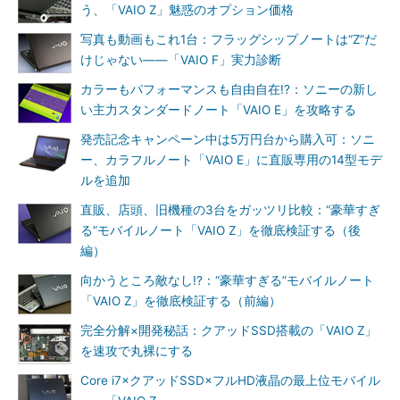
う、「VAIO Z」魅惑のオプション価格
写真も動画もこれ1台：フラッグシップノートは“Z”だ
けじゃない――「VAIO F」実力診断
カラーもパフォーマンスも自由自在!?：ソニーの新し
い主力スタンダードノート「VAIO E」を攻略する
発売記念キャンペーン中は5万円台から購入可：ソニ
ー、カラフルノート「VAIO E」に直販専用の14型モデ
ルを追加
直販、店頭、旧機種の3台をガッツリ比較：“豪華すぎ
る”モバイルノート「VAIO Z」を徹底検証する（後
編）
向かうところ敵なし!?：“豪華すぎる”モバイルノート
「VAIO Z」を徹底検証する（前編）
完全分解×開発秘話：クアッドSSD搭載の「VAIO Z」
を速攻で丸裸にする
Core i7×クアッドSSD×フルHD液晶の最上位モバイル