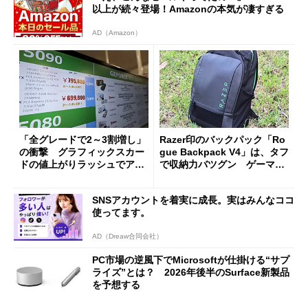
以上が続々登場！Amazonの本気が凄すぎる
AD（Amazon）
「全グレードで2～3割増し」
Razer印のバックパック「Ro
の衝撃 グラフィックスカー
gue Backpack V4」は、タフ
ドの値上がりラッシュでアキ
で収納力バツグン ゲーマー
バの購入制限が深刻化
じゃなくても欲しくなる
SNSアカウントを着実に成長。実はみんなココ
使ってます。
AD（Dreaw合同会社）
PC市場の逆風下でMicrosoftが仕掛ける“サプ
ライズ”とは？ 2026年後半のSurface新製品
を予想する