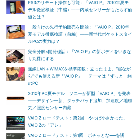
PS3のリモート操作も可能：「VAIO P」2010年夏モ
デル徹底検証（中編）――内蔵センサーがもたらす価
値とは？
一般向けの先行予約販売を開始：「VAIO P」2010年
夏モデル徹底検証（前編）――新世代ポケットスタイ
ルPCの実力は？
完全分解×開発秘話：「VAIO P」の新ボディをいきな
り丸裸にする
無線LAN＋WiMAXを標準搭載：立ったまま、“寝なが
ら”でも使える新「VAIO P」──テーマは「ずっと一緒
のPC」
2010年PC夏モデル：ソニーが新型「VAIO P」を発表
――デザイン一新、タッチパッド追加、加速度／地磁
気／照度センサー内蔵
VAIO Z ロードテスト：第2回 やっぱ小さかった、
VAIO Zの「アレ」
VAIO Z ロードテスト：第1回 ポチッとな──を誘