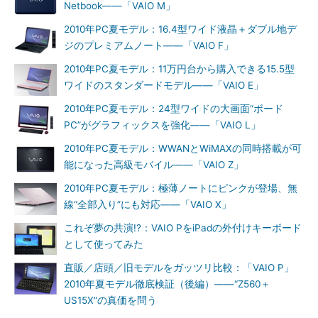
Netbook――「VAIO M」
2010年PC夏モデル：16.4型ワイド液晶＋ダブル地デ
ジのプレミアムノート――「VAIO F」
2010年PC夏モデル：11万円台から購入できる15.5型
ワイドのスタンダードモデル――「VAIO E」
2010年PC夏モデル：24型ワイドの大画面“ボード
PC”がグラフィックスを強化――「VAIO L」
2010年PC夏モデル：WWANとWiMAXの同時搭載が可
能になった高級モバイル――「VAIO Z」
2010年PC夏モデル：極薄ノートにピンクが登場、無
線“全部入り”にも対応――「VAIO X」
これぞ夢の共演!?：VAIO PをiPadの外付けキーボード
として使ってみた
直販／店頭／旧モデルをガッツリ比較：「VAIO P」
2010年夏モデル徹底検証（後編）――“Z560＋
US15X”の真価を問う