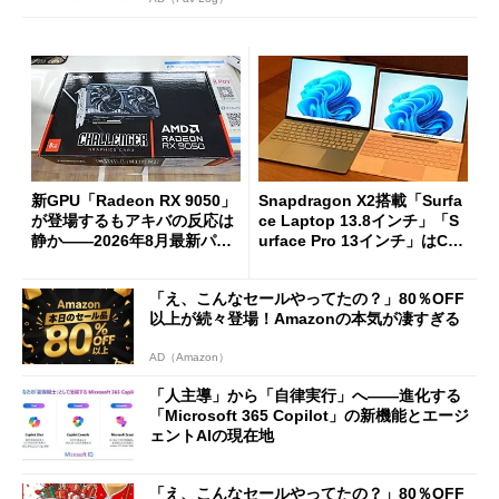
新GPU「Radeon RX 9050」
Snapdragon X2搭載「Surfa
が登場するもアキバの反応は
ce Laptop 13.8インチ」「S
静か――2026年8月最新パー
urface Pro 13インチ」はCop
ツ事情
ilot+ PCの“完成形”？ 外観
をじっくりとチェックしてみ
「え、こんなセールやってたの？」80％OFF
た
以上が続々登場！Amazonの本気が凄すぎる
AD（Amazon）
「人主導」から「自律実行」へ――進化する
「Microsoft 365 Copilot」の新機能とエージ
ェントAIの現在地
「え、こんなセールやってたの？」80％OFF