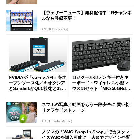
【ウェザーニュース】無料配信中！Rチャンネ
ルなら登録不要！
AD（Rチャンネル）
NVIDIAが「cuFile API」をオ
ロジクールのテンキー付きキ
ープンソース化／キオクシア
ーボード・ワイヤレス小型マ
とSandiskがQLC技術と332
ウスのセット「MK250GRd」
積層を用いた第10世代3Dフラ
がセールで15％オフの2980円
ッシュメモリを開発
に
スマホの写真／動画をもう一段安全に 買い切
りクラウドストレージ
AD（ITmedia Mobile）
ノジマの「VAIO Shop in Shop」でカスタマ
イズVAIOを購入可能に 店頭でデザインや質