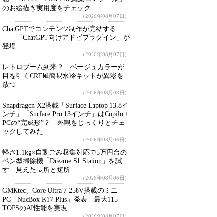
のお絵描き実用度をチェック
（2026年08月07日）
ChatGPTでコンテンツ制作が完結する
――「ChatGPT向けアドビプラグイン」が
登場
（2026年08月07日）
レトロブーム到来？ ベージュカラーが
目を引くCRT風簡易水冷キットが異彩を
放つ
（2026年08月08日）
Snapdragon X2搭載「Surface Laptop 13.8イ
ンチ」「Surface Pro 13インチ」はCopilot+
PCの“完成形”？ 外観をじっくりとチェ
ックしてみた
（2026年08月06日）
軽さ1.1kg×自動ごみ収集対応で5万円台の
ペン型掃除機「Dreame S1 Station」を試
す 見えた長所と短所
（2026年08月06日）
GMKtec、Core Ultra 7 258V搭載のミニ
PC「NucBox K17 Plus」発表 最大115
TOPSのAI性能を実現
（2026年08月07日）