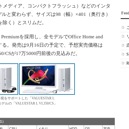
ートメディア、コンパクトフラッシュ）などのインタ
Fee
ルと変わらず、サイズは98（幅）×401（奥行き）
ザを除く）とスリムだ。
 Premiumを採用し、全モデルでOffice Home and
トールする。発売は9月16日の予定で、予想実売価格は
L350/CSが17万5000円前後の見込みだ。
立体視をサポートした「VALUESTAR L
デルの「VALUESTAR L VL350/CS」
1）
較
CPU
メモリ
HDD
OS
実売