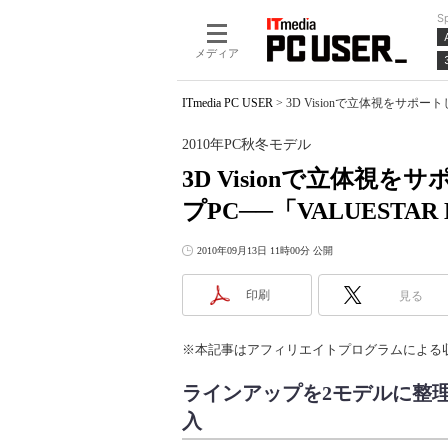
S
メディア
ITmedia PC USER
>
3D Visionで立体視をサポー
2010年PC秋冬モデル
3D Visionで立体
プPC──「VALUESTAR
2010年09月13日 11時00分 公開
印刷
見る
※本記事はアフィリエイトプログラムによる
ラインアップを2モデルに整理
入