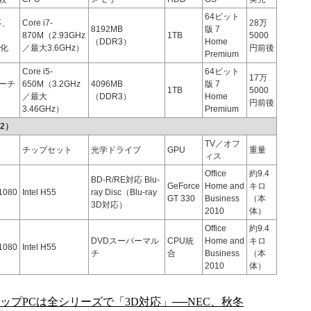
64ビット
応、
Core i7-
28万
8192MB
版 7
870M（2.93GHz
1TB
5000
（DDR3）
Home
強化
／最大3.6GHz）
円前後
Premium
Core i5-
64ビット
17万
ーチ
650M（3.2GHz
4096MB
版 7
1TB
5000
／最大
（DDR3）
Home
円前後
3.46GHz）
Premium
2）
TV／オフ
チップセット
光学ドライブ
GPU
重量
ィス
Office
約9.4
BD-R/RE対応 Blu-
GeForce
Home and
キロ
1080
Intel H55
ray Disc（Blu-ray
GT 330
Business
（本
3D対応）
2010
体）
Office
約9.4
DVDスーパーマル
CPU統
Home and
キロ
1080
Intel H55
チ
合
Business
（本
2010
体）
トップPCは全シリーズで「3D対応」──NEC、秋冬