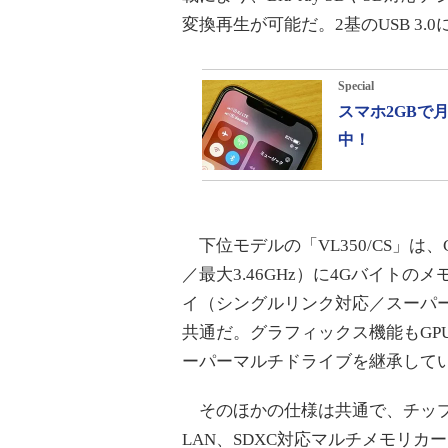
変換再生が可能だ。2基のUSB 3
Special
スマホ2GBで
中！
下位モデルの「VL350/CS」は、CPU
／最大3.46GHz）に4Gバイト
イ（シングルリンク対応／スーパ
共通だ。グラフィックス機能もGPU統合の
ーパーマルチドライブを継承して
そのほかの仕様は共通で、チップセットはI
LAN、SDXC対応マルチメモリ