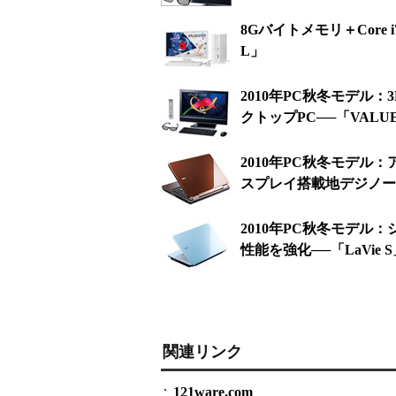
8Gバイトメモリ＋Core
L」
2010年PC秋冬モデル
クトップPC──「VALUE
2010年PC秋冬モデル
スプレイ搭載地デジノートP
2010年PC秋冬モデ
性能を強化──「LaVie 
関連リンク
121ware.com