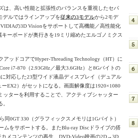
シリーズは、高い性能と拡張性のバランスを重視したセパ
モデルではラインアップを
従来の3モデル
から2モデ
DIAの3D Visionをサポートして高機能／高性能化
キーボードが奥行きを19ミリ縮めたエルゴノミクス
コアでHyper-Threading Technology（HT）に
i7-870（2.93GHz／最大3.6GHz）と8Gバイトの
駆動に対応した23型ワイド液晶ディスプレイ（デュアル
EX2）がセットになる。画面解像度は1920×1080
エミッターを利用することで、アクティブシャッター
る。
 220から同0GT 330（グラフィックスメモリは1Gバイト）
ゲームをサポートする。またBlu-ray Discドライブの搭
デジカメコンテンツの再生、DVD-Video映画の2D→3D