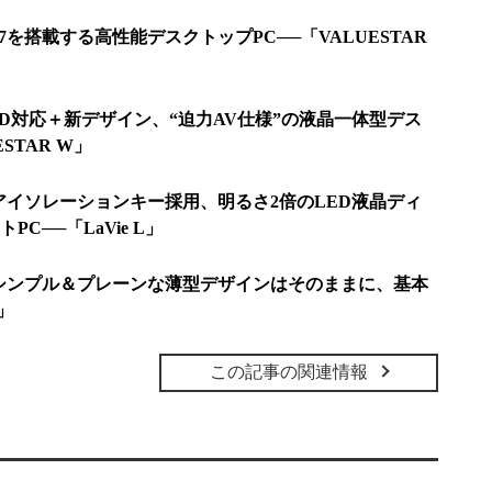
 i7を搭載する高性能デスクトップPC──「VALUESTAR
：3D対応＋新デザイン、“迫力AV仕様”の液晶一体型デス
STAR W」
：アイソレーションキー採用、明るさ2倍のLED液晶ディ
C──「LaVie L」
ル：シンプル＆プレーンな薄型デザインはそのままに、基本
S」
この記事の関連情報