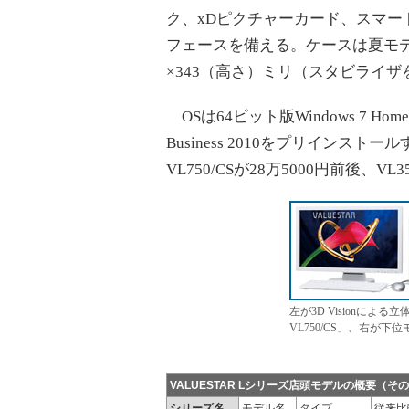
ク、xDピクチャーカード、スマ
フェースを備える。ケースは夏モデ
×343（高さ）ミリ（スタビライ
OSは64ビット版Windows 7 Home
Business 2010をプリインス
VL750/CSが28万5000円前後、V
左が3D Visionによる
VL750/CS」、右が下位モ
VALUESTAR Lシリーズ店頭モデルの概要（その
シリーズ名
モデル名
タイプ
従来比