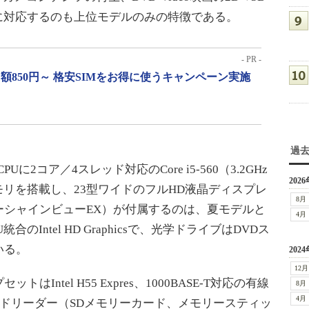
.0に対応するのも上位モデルのみの特徴である。
- PR -
月額850円～ 格安SIMをお得に使うキャンペーン実施
過
に2コア／4スレッド対応のCore i5-560（3.2GHz
2026
のメモリを搭載し、23型ワイドのフルHD液晶ディスプレ
8月
ーシャインビューEX）が付属するのは、夏モデルと
4月
Intel HD Graphicsで、光学ドライブはDVDス
いる。
2024
12月
ntel H55 Expres、1000BASE-T対応の有線
8月
4月
カードリーダー（SDメモリーカード、メモリースティッ