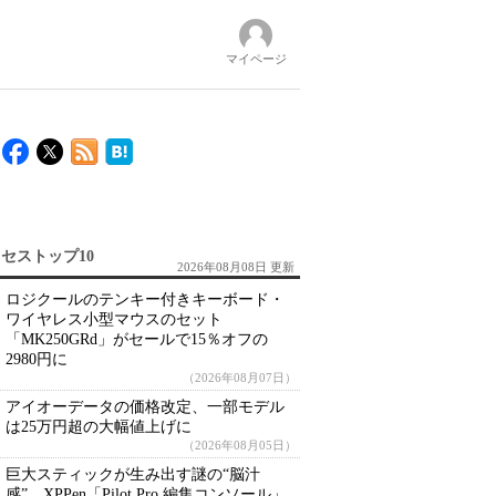
マイページ
セストップ10
2026年08月08日 更新
ロジクールのテンキー付きキーボード・
ワイヤレス小型マウスのセット
「MK250GRd」がセールで15％オフの
2980円に
（2026年08月07日）
アイオーデータの価格改定、一部モデル
は25万円超の大幅値上げに
（2026年08月05日）
巨大スティックが生み出す謎の“脳汁
感” XPPen「Pilot Pro 編集コンソール」