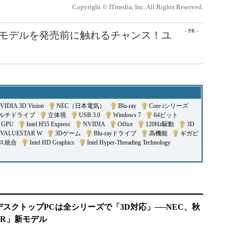
Copyright © ITmedia, Inc. All Rights Reserved.
- PR -
最新モデルを発売前に触れるチャンス！ユ
VIDIA 3D Vision
|
NEC（日本電気）
|
Blu-ray
|
Core iシリーズ
|
マルチドライブ
|
立体視
|
USB 3.0
|
Windows 7
|
64ビット
|
GPU
|
Intel H55 Express
|
NVIDIA
|
Office
|
120Hz駆動
|
3D
VALUESTAR W
|
3Dゲーム
|
Blu-rayドライブ
|
高機能
|
ギガビ
ス統合
|
Intel HD Graphics
|
Intel Hyper-Threading Technology
|
：デスクトップPCは全シリーズで「3D対応」──NEC、秋
TAR」新モデル