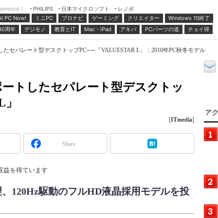
ponsord｜
日本マイクロソフト
レノボ
PHILIPS
ミニPC
プロナビ
ゲーミング
クリエイター
Windows 10終了
AI PC Now!
30周年
デジモノ
教育とIT
Mac・iPad
アキバ
PCパーツの道
チョイ得
トしたセパレート型デスクトップPC──「VALUESTAR L」：2010年PC秋冬モデル
視をサポートしたセパレート型デスクトッ
 L」
アク
[
ITmedia
]
Share
収益を得ています
、120Hz駆動のフルHD液晶採用モデルを投