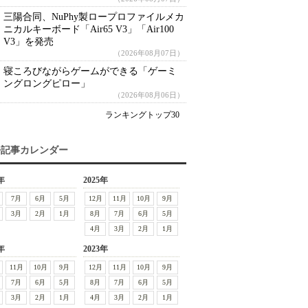
三陽合同、NuPhy製ロープロファイルメカ
ニカルキーボード「Air65 V3」「Air100
V3」を発売
（2026年08月07日）
寝ころびながらゲームができる「ゲーミ
ングロングピロー」
（2026年08月06日）
ランキングトップ30
去記事カレンダー
年
2025年
7月
6月
5月
12月
11月
10月
9月
3月
2月
1月
8月
7月
6月
5月
4月
3月
2月
1月
年
2023年
11月
10月
9月
12月
11月
10月
9月
7月
6月
5月
8月
7月
6月
5月
3月
2月
1月
4月
3月
2月
1月