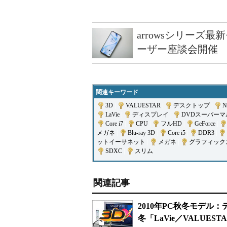
arrowsシリーズ
ーザー座談会開催
関連キーワード
3D
|
VALUESTAR
|
デスクトップ
|
N
LaVie
|
ディスプレイ
|
DVDスーパー
Core i7
|
CPU
|
フルHD
|
GeForce
|
メガネ
|
Blu-ray 3D
|
Core i5
|
DDR3
|
ットイーサネット
|
メガネ
|
グラフィック
SDXC
|
スリム
関連記事
2010年PC秋冬モデル
冬「LaVie／VALUES