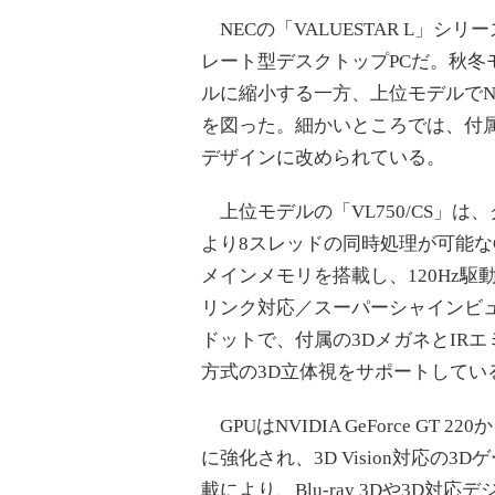
NECの「VALUESTAR L」
レート型デスクトップPCだ。秋冬
ルに縮小する一方、上位モデルでNVI
を図った。細かいところでは、付属
デザインに改められている。
上位モデルの「VL750/CS」は、クアッド
より8スレッドの同時処理が可能なCore 
メインメモリを搭載し、120Hz
リンク対応／スーパーシャインビュー
ドットで、付属の3DメガネとIR
方式の3D立体視をサポートしてい
GPUはNVIDIA GeForce GT
に強化され、3D Vision対応の3D
載により、Blu-ray 3Dや3D対応