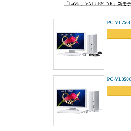
「LaVie／VALUESTAR」新モ
PC-VL750
PC-VL350