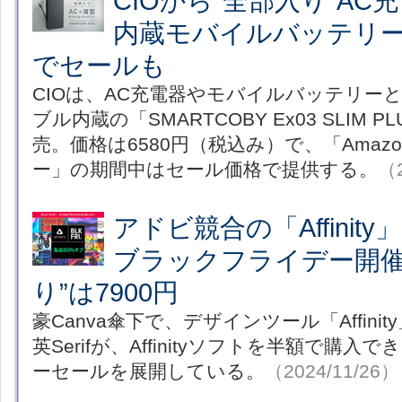
CIOから“全部入り”A
内蔵モバイルバッテリー発
でセールも
CIOは、AC充電器やモバイルバッテリー
ブル内蔵の「SMARTCOBY Ex03 SLIM PL
売。価格は6580円（税込み）で、「Amaz
ー」の期間中はセール価格で提供する。
（2
アドビ競合の「Affini
ブラックフライデー開催
り”は7900円
豪Canva傘下で、デザインツール「Affin
英Serifが、Affinityソフトを半額で購
ーセールを展開している。
（2024/11/26）