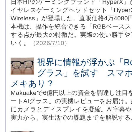
日本HPのゲーミングブランド「HyperX
イヤレスゲーミングヘッドセット「HyperX Clo
Wireless」が登場した。直販価格4万40
本機は、操作を統合できる「RGBベース
する点が最大の特徴だ。実際の使い勝手や
いく。
（2026/7/10）
視界に情報が浮かぶ「Rok
グラス」を試す スマ
メキあり？
Makuakeで6億円以上の資金を調達し注目を
ートAIグラス」の実機レビューをお届け。
にカメラとディスプレイを凝縮。AI字幕
実力から、実生活での課題までを解説する