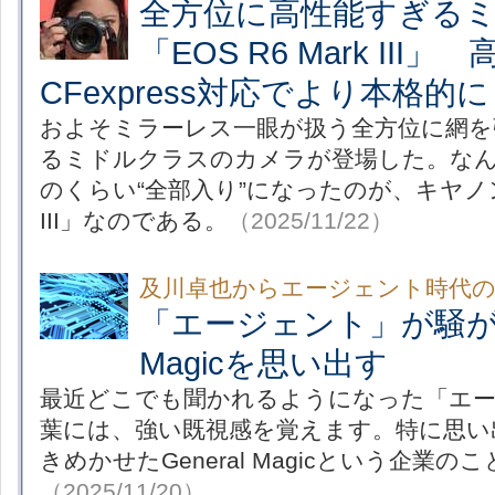
全方位に高性能すぎる
「EOS R6 Mark III
CFexpress対応でより本格的に
およそミラーレス一眼が扱う全方位に網を
るミドルクラスのカメラが登場した。な
のくらい“全部入り”になったのが、キヤノンの「
III」なのである。
（2025/11/22）
及川卓也からエージェント時代の
「エージェント」が騒がしい
Magicを思い出す
最近どこでも聞かれるようになった「エ
葉には、強い既視感を覚えます。特に思い
きめかせたGeneral Magicという企業の
（2025/11/20）