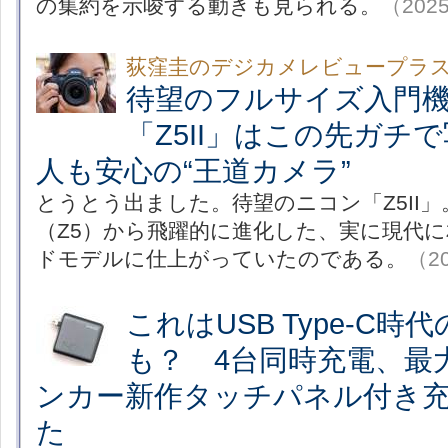
の集約を示唆する動きも見られる。
（2025
荻窪圭のデジカメレビュープラ
待望のフルサイズ入門
「Z5II」はこの先ガチ
人も安心の“王道カメラ”
とうとう出ました。待望のニコン「Z5II
（Z5）から飛躍的に進化した、実に現代
ドモデルに仕上がっていたのである。
（20
これはUSB Type-C時
も？ 4台同時充電、最大
ンカー新作タッチパネル付き
た