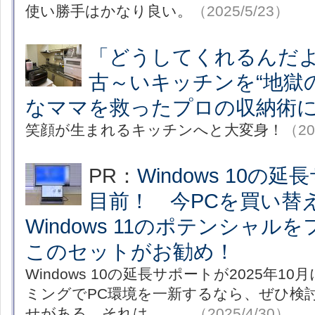
使い勝手はかなり良い。
（2025/5/23）
「どうしてくれるんだ
古～いキッチンを“地獄
なママを救ったプロの収納術
笑顔が生まれるキッチンへと大変身！
（20
PR：
Windows 10の
目前！ 今PCを買い替
Windows 11のポテンシャル
このセットがお勧め！
Windows 10の延長サポートが2025年
ミングでPC環境を一新するなら、ぜひ検
せがある。それは……。
（2025/4/30）