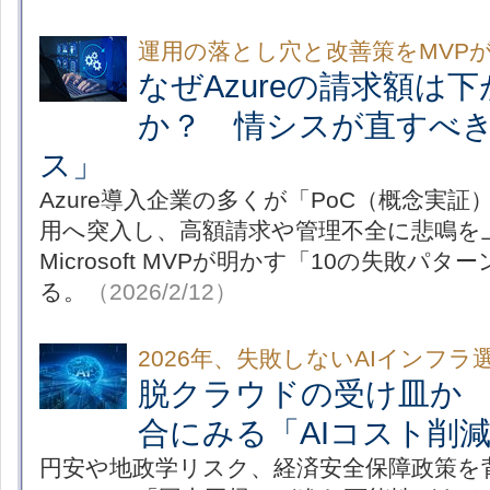
運用の落とし穴と改善策をMVP
なぜAzureの請求額は
か？ 情シスが直すべき
ス」
Azure導入企業の多くが「PoC（概念実
用へ突入し、高額請求や管理不全に悲鳴を
Microsoft MVPが明かす「10の失敗パ
る。
（2026/2/12）
2026年、失敗しないAIインフラ
脱クラウドの受け皿か N
合にみる「AIコスト削
円安や地政学リスク、経済安全保障政策を背景