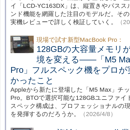
イ「LCD-YC163DX」は、縦置きやパ
ンド機能を網羅した注目のモデルだ。その
実機レビューで詳しく検証していく。
（20
現場で試す新型MacBook Pro：
128GBの大容量メモリ
境を変える――「M5 Max 
Pro」フルスペック機をプロ
かったこと
Appleから新たに登場した「M5 Max」チッ
Pro。BTOで選択可能な128GBユニフ
スペック構成は、プロフェッショナルの
を発揮するのだろうか。
（2026/4/8）