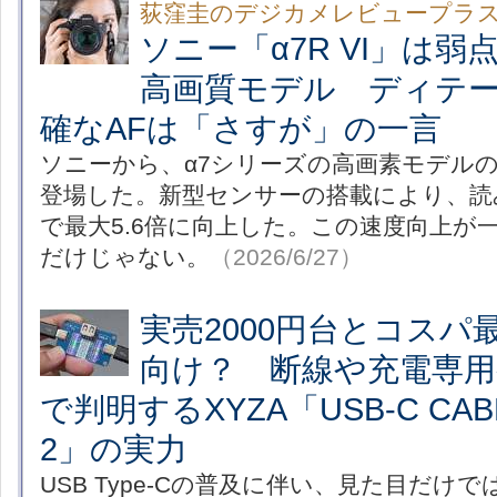
荻窪圭のデジカメレビュープラ
ソニー「α7R VI」は
高画質モデル ディテ
確なAFは「さすが」の一言
ソニーから、α7シリーズの高画素モデルの最
登場した。新型センサーの搭載により、読み
で最大5.6倍に向上した。この速度向上が
だけじゃない。
（2026/6/27）
実売2000円台とコスパ
向け？ 断線や充電専
で判明するXYZA「USB-C CABL
2」の実力
USB Type-Cの普及に伴い、見た目だけ