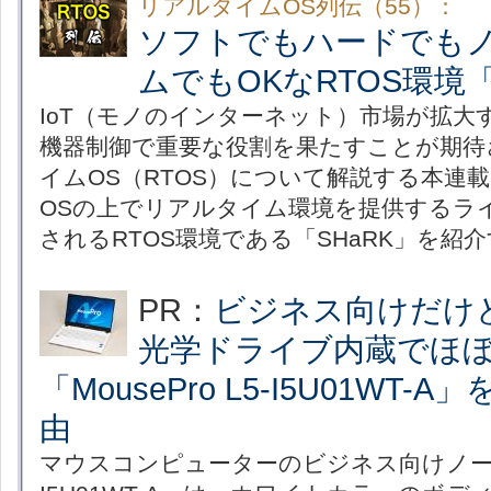
リアルタイムOS列伝（55）：
ソフトでもハードでも
ムでもOKなRTOS環境「
IoT（モノのインターネット）市場が拡大
機器制御で重要な役割を果たすことが期待
イムOS（RTOS）について解説する本連載
OSの上でリアルタイム環境を提供するラ
されるRTOS環境である「SHaRK」を紹
PR：
ビジネス向けだ
光学ドライブ内蔵でほ
「MousePro L5-I5U01WT
由
マウスコンピューターのビジネス向けノートPC「