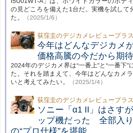
I5U01WT-A」は、ホワイトカラーのボ
の見どころを備えた1台だ。実機を試して
た。
（2025/1/6）
荻窪圭のデジカメレビュープラ
今年はどんなデジカメ
価格高騰の今だから期待
2024年のデジカメ界は“一番上”と“一番下
た。それを踏まえて、今年はどんなカメ
いと考えてみたい。
（2025/1/4）
荻窪圭のデジカメレビュープラ
ソニー「α1 II」はさ
ップ機だった 全部入
の“プロ仕様”を堪能