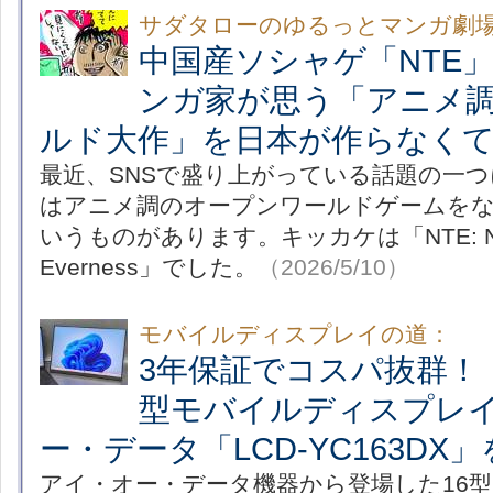
サダタローのゆるっとマンガ劇
中国産ソシャゲ「NTE
ンガ家が思う「アニメ
ルド大作」を日本が作らなく
最近、SNSで盛り上がっている話題の一
はアニメ調のオープンワールドゲームを
いうものがあります。キッカケは「NTE: Neve
Everness」でした。
（2026/5/10）
モバイルディスプレイの道：
3年保証でコスパ抜群！
型モバイルディスプレ
ー・データ「LCD-YC163DX
アイ・オー・データ機器から登場した16