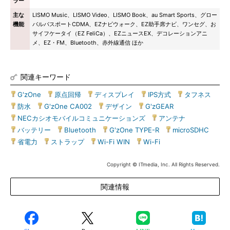
ラー
主な
LISMO Music、LISMO Video、LISMO Book、au Smart Sports、グロー
機能
バルパスポートCDMA、EZナビウォーク、EZ助手席ナビ、ワンセグ、お
サイフケータイ（EZ FeliCa）、EZニュースEX、デコレーションアニ
メ、EZ・FM、Bluetooth、赤外線通信 ほか
関連キーワード
G'zOne
|
原点回帰
|
ディスプレイ
|
IPS方式
|
タフネス
|
防水
|
G'zOne CA002
|
デザイン
|
G'zGEAR
|
NECカシオモバイルコミュニケーションズ
|
アンテナ
|
バッテリー
|
Bluetooth
|
G'zOne TYPE-R
|
microSDHC
|
省電力
|
ストラップ
|
Wi-Fi WIN
|
Wi-Fi
Copyright © ITmedia, Inc. All Rights Reserved.
関連情報