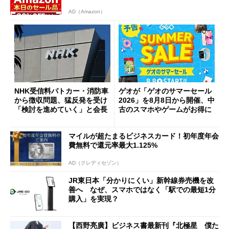
AD（Amazon）
NHK受信料パトカー・消防車
ゲオが「ゲオのサマーセール
から徴収問題、猛反発を受け
2026」を8月8日から開催、中
「検討を進めていく」と会長
古のスマホやゲームがお得に
マイルが超たまるビジネスカード！初年度年会
費無料で還元率最大1.125%
AD（クレディセゾン）
JR東日本「分かりにくい」新幹線券売機を改
善へ なぜ、スマホではなく「駅での最短1分
購入」を実現？
【西野亮廣】ビジネス書最新刊『北極星 僕た