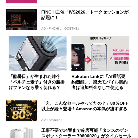
FINCHI主催「IVS2026」トークセッションが
話題に！
AD（FINCHI on GOETHE）
「酷暑日」が生まれた昨今
Rakuten Linkに「AI通話要
「ペルチェ素子」付きの腰掛
約機能」、楽天モバイル契約
けファンなら乗り切れる？
者は追加料金なしで使える
「え、こんなセールやってたの？」80％OFF
以上が続々登場！Amazonの本気が凄すぎる
AD（Amazon）
工事不要で14畳まで冷房可能「タンスのゲン
スポットクーラー 79800020」がタイムセール