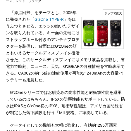
ーン、レッド、ブラック
「原点回帰」をテーマとし、2005年
に発売された「
G'zOne TYPE-R
」をほ
うふつとさせる、エッジの効いたデザイ
ンを取り入れている。キー面の先端には
ストラップホール付きのアンテナプロテ
クターを装備し、背面にはG'zOneの顔
ともいえるサークルディスプレイを復活
させた。このサークルディスプレイにはメモリ液晶を搭載し、省
電力で時刻、ニュース、天気、G'zGEARの各種情報を常時表示で
きる。CA002の約1.5倍の連続使用が可能な1240mAhの大容量バ
ッテリーも用意した。
G'zOneシリーズではお馴染みの防水性能と耐衝撃性能を継承
しているのはもちろん、IP5Xの防塵性能もサポートしている。防
水はIPX5とG'zOne初のIPX8、耐衝撃性能は、アメリカ国防総省
が制定した落下試験を行う「MIL規格」に準拠している。
ケータイとしての機能も大幅に強化し、有効約1295万画素