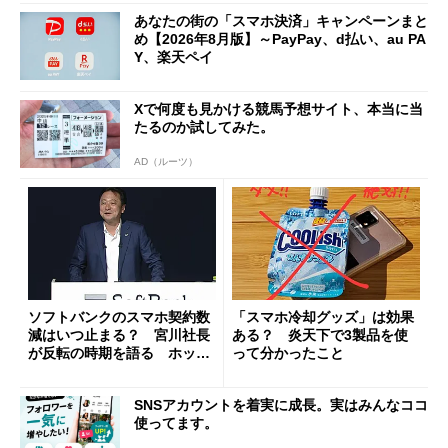
あなたの街の「スマホ決済」キャンペーンまと
め【2026年8月版】～PayPay、d払い、au PA
Y、楽天ペイ
Xで何度も見かける競馬予想サイト、本当に当
たるのか試してみた。
AD（ルーツ）
ソフトバンクのスマホ契約数
「スマホ冷却グッズ」は効果
減はいつ止まる？ 宮川社長
ある？ 炎天下で3製品を使
が反転の時期を語る ホッピ
って分かったこと
ング対策は「真剣にやりすぎ
た」
SNSアカウントを着実に成長。実はみんなココ
使ってます。