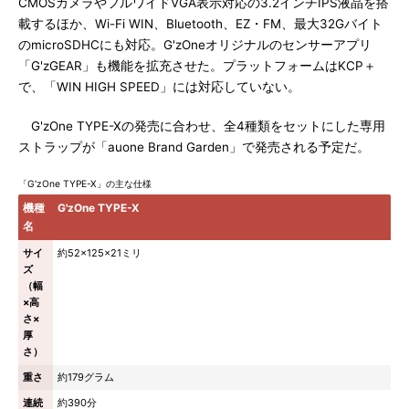
CMOSカメラやフルワイドVGA表示対応の3.2インチIPS液晶を搭
載するほか、Wi-Fi WIN、Bluetooth、EZ・FM、最大32Gバイト
のmicroSDHCにも対応。G'zOneオリジナルのセンサーアプリ
「G'zGEAR」も機能を拡充させた。プラットフォームはKCP＋
で、「WIN HIGH SPEED」には対応していない。
G'zOne TYPE-Xの発売に合わせ、全4種類をセットにした専用
ストラップが「auone Brand Garden」で発売される予定だ。
「G'zOne TYPE-X」の主な仕様
機種
G'zOne TYPE-X
名
サイ
約52×125×21ミリ
ズ
（幅
×高
さ×
厚
さ）
重さ
約179グラム
連続
約390分