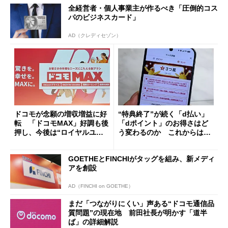
全経営者・個人事業主が作るべき「圧倒的コス
パのビジネスカード」
AD（クレディセゾン）
ドコモが念願の増収増益に好
“特典終了”が続く「d払い」
転 「ドコモMAX」好調も後
「dポイント」のお得さはど
押し、今後は“ロイヤルユー
う変わるのか これからは
ザー”を重視
「dカード」の利用が得策？
GOETHEとFINCHIがタッグを組み、新メディ
アを創設
AD（FINCHI on GOETHE）
まだ「つながりにくい」声ある“ドコモ通信品
質問題”の現在地 前田社長が明かす「道半
ば」の詳細解説