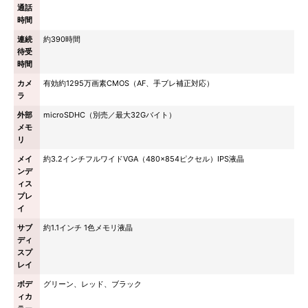
通話
時間
連続
約390時間
待受
時間
カメ
有効約1295万画素CMOS（AF、手ブレ補正対応）
ラ
外部
microSDHC（別売／最大32Gバイト）
メモ
リ
メイ
約3.2インチフルワイドVGA（480×854ピクセル）IPS液晶
ンデ
ィス
プレ
イ
サブ
約1.1インチ 1色メモリ液晶
ディ
スプ
レイ
ボデ
グリーン、レッド、ブラック
ィカ