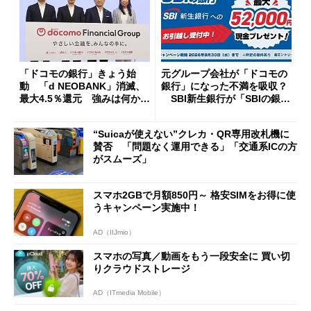
「ドコモの銀行」きょう始
元グループ会社が「ドコモの
動 「d NEOBANK」消滅、
銀行」になった不満を吸収？
最大4.5％還元 強みは何か解
SBI新生銀行が「SBIの銀
説
行」として最大5.2万円のキャ
ッシュバックキャンペーンを
“Suicaが使えない”クレカ・QR専用改札機に
開催
賛否 「問題なく運用できる」「交通系ICの方
がスムーズ」
スマホ2GBで月額850円～ 格安SIMをお得に使
うキャンペーン実施中！
AD（IIJmio）
スマホの写真／動画をもう一段安全に 買い切
りクラウドストレージ
AD（ITmedia Mobile）