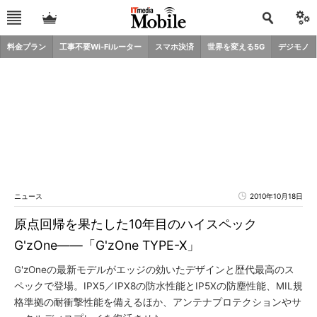
料金プラン
工事不要Wi-Fiルーター
スマホ決済
世界を変える5G
デジモノ
ニュース
2010年10月18日
原点回帰を果たした10年目のハイスペック
G'zOne――「G'zOne TYPE-X」
G'zOneの最新モデルがエッジの効いたデザインと歴代最高のス
ペックで登場。IPX5／IPX8の防水性能とIP5Xの防塵性能、MIL規
格準拠の耐衝撃性能を備えるほか、アンテナプロテクションやサ