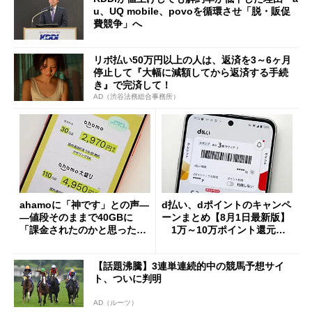
u、UQ mobile、povoを循環させ「脱・販促
費競争」へ
リボ払い50万円以上の人は、返済を3～6ヶ月
停止して『大幅に減額してから返済する手続
き』で完済して！
AD（渋谷法務総合事務所）
ahamoに「神です」との声―
d払い、dポイントのキャンペ
―値段そのままで40GBに
ーンまとめ【8月1日最新版】
「課金されたのかと思った」
1万～10万ポイント還元の
と戸惑いも
施策がめじろ押し
【話題沸騰】3連単連続的中の競馬予想サイ
ト、ついに判明
AD（ルーツ）