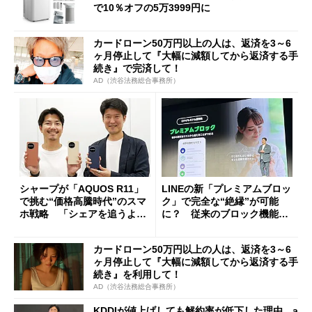
で10％オフの5万3999円に
カードローン50万円以上の人は、返済を3～6
ヶ月停止して『大幅に減額してから返済する手
続き』で完済して！
AD（渋谷法務総合事務所）
シャープが「AQUOS R11」
LINEの新「プレミアムブロッ
で挑む“価格高騰時代”のスマ
ク」で完全な“絶縁”が可能
ホ戦略 「シェアを追うより
に？ 従来のブロック機能と
も既存ユーザーを大切に」
の決定的な違い
カードローン50万円以上の人は、返済を3～6
ヶ月停止して『大幅に減額してから返済する手
続き』を利用して！
AD（渋谷法務総合事務所）
KDDIが値上げしても解約率が低下した理由 a