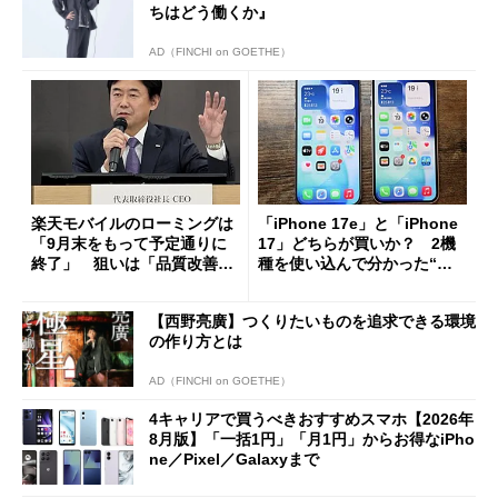
ちはどう働くか』
AD（FINCHI on GOETHE）
楽天モバイルのローミングは
「iPhone 17e」と「iPhone
「9月末をもって予定通りに
17」どちらが買いか？ 2機
終了」 狙いは「品質改善」
種を使い込んで分かった“ス
ただし「ルーラル限定で期
ペック表にない違い”
限を切った新契約」の可能性
【西野亮廣】つくりたいものを追求できる環境
も
の作り方とは
AD（FINCHI on GOETHE）
4キャリアで買うべきおすすめスマホ【2026年
8月版】「一括1円」「月1円」からお得なiPho
ne／Pixel／Galaxyまで