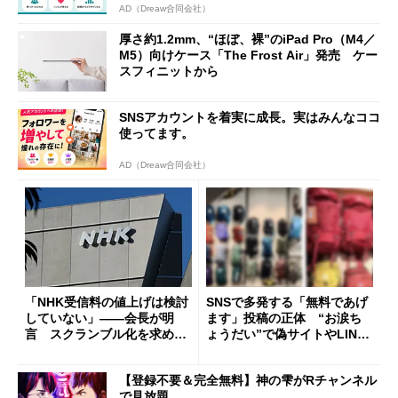
AD（Dreaw合同会社）
厚さ約1.2mm、“ほぼ、裸”のiPad Pro（M4／
M5）向けケース「The Frost Air」発売 ケー
スフィニットから
SNSアカウントを着実に成長。実はみんなココ
使ってます。
AD（Dreaw合同会社）
「NHK受信料の値上げは検討
SNSで多発する「無料であげ
していない」――会長が明
ます」投稿の正体 “お涙ち
言 スクランブル化を求める
ょうだい”で偽サイトやLINE
声絶えず
へ誘導するカラクリ
【登録不要＆完全無料】神の雫がRチャンネル
で見放題