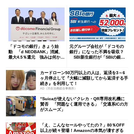
「ドコモの銀行」きょう始
元グループ会社が「ドコモの
動 「d NEOBANK」消滅、
銀行」になった不満を吸収？
最大4.5％還元 強みは何か解
SBI新生銀行が「SBIの銀
説
行」として最大5.2万円のキャ
ッシュバックキャンペーンを
カードローン50万円以上の人は、返済を3～6
開催
ヶ月停止して『大幅に減額してから返済する手
続き』を利用して！
AD（渋谷法務総合事務所）
“Suicaが使えない”クレカ・QR専用改札機に
賛否 「問題なく運用できる」「交通系ICの方
がスムーズ」
「え、こんなセールやってたの？」80％OFF
以上が続々登場！Amazonの本気が凄すぎる