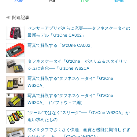
Share
Post
LINE
Hatena
関連記事
センサーアプリがさらに充実――タフネスケータイの
最新モデル「G'zOne CA002」
写真で解説する「G'zOne CA002」
タフネスケータイ「G'zOne」がスリム＆スタイリッ
シュに進化──「G'zOne W62CA」
写真で解説する“タフネスケータイ”「G'zOne
W62CA」
写真で解説する“タフネスケータイ”「G'zOne
W62CA」（ソフトウェア編）
“クール”ではなく”スリーク”──「G'zOne W62CA」が
追い求めたもの
防水＆タフでさくさく快適、画質と機能に期待しすぎ
なければ……ね──「G'zOne W62CA」