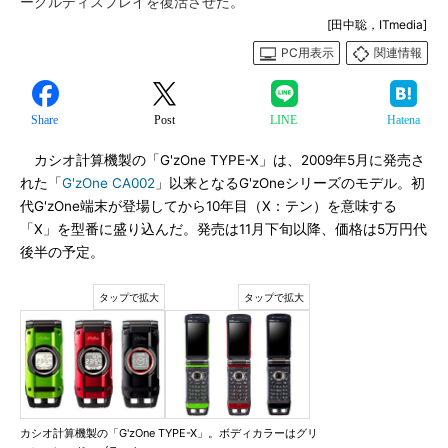
ークルディスプレイを復活させた。
[田中聡，ITmedia]
PC用表示
関連情報
Share
Post
LINE
Hatena
カシオ計算機製の「G'zOne TYPE-X」は、2009年5月に発売さ
れた「
G'zOne CA002
」以来となるG'zOneシリーズのモデル。初
代G'zOne端末が登場してから10年目（X：テン）を意味する
「X」を型番に盛り込んだ。発売は11月下旬以降、価格は5万円代
後半の予定。
カシオ計算機製の「G'zOne TYPE-X」。ボディカラーはグリ