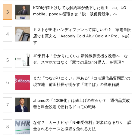
KDDIが値上げしても解約率が低下した理由 au、UQ
mobile、povoを循環させ「脱・販促費競争」へ
ミストが出るハンディファンって涼しいの？ 家電量販
店でも買える「Aecooly Cold Air／Cold Air Pro」を試
す
JR東日本「分かりにくい」新幹線券売機を改善へ な
ぜ、スマホではなく「駅での最短1分購入」を実現？
まだ「つながりにくい」声ある“ドコモ通信品質問題”の
現在地 前田社長が明かす「道半ば」の詳細解説
ahamoの「40GB化」は値上げの布石か？ 通信品質改
善と料金設定で揺れるドコモの戦略
なぜ？ カーナビが「NHK受信料」対象になるワケ 課
金されるケースと徴収を免れる方法