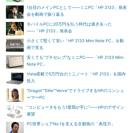
1台目のメインPCとして――ミニPC「HP 2133」発表
会を動画で振り返る
モバイルPCに20万円を払う時代は過ぎ去った
――「HP 2133」発表会
小さくて堅くて安い「HP 2133 Mini-Note PC」を動
画で見る
安くても“プチセレブ”なミニPC――「HP 2133 Mini-
Note PC」
Vista搭載で5万円台のミニノート「HP 2133」を国内
投入
“Dragon”“Elite”“Verve”でドライブするHPのコンシュ
ーマーPC
“コンピュータをもう1度我が手に”――HPのデザイン
展望
PC世界シェアNo.1を支える京都発の「表現力」