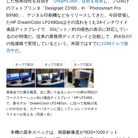
した色再現性を目指す
「DreamColor」技術を発表
し、プロ向け
のフォトプリンタ「Designjet Z3100」や「Photosmart Pro
B9180」、デジタル印刷機などをリリースしてきた。今回登場し
たHP DreamColor LP2480zxはその流れをくむ24インチワイド
液晶ディスプレイで、30ビット／約10億色の表示に対応してい
るのが特徴だ。従来の業務用ディスプレイと比較して、約4分の1
の低価格で実現しているという。米国ではすでに
3299ドルで販
売中
だ。
発表会での展示風景。左に置いてあるシルバーの枠が同社の
ワークステーション向け液晶ディスプレイ「HP LP2465」
で、新モデル「DreamColor LP2480zx」に比べて色味が浅
いのが分かる。カラーパターンに混じってシュレックのキャ
ラクターが見える（写真＝右）
本機の基本スペックは、画面解像度が1920×1200ドット