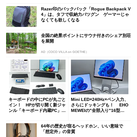
Razer印のバックパック「Rogue Backpack V
4」は、タフで収納力バツグン ゲーマーじゃ
なくても欲しくなる
全国の絶景ポイントにサウナ付きのシェア別荘
を展開
AD（COCO VILLA on GOETHE）
キーボードの中にPCが丸ごと
Mini LED×240Hz×ペン入力、
イン！ HPが切り開く新ジャ
さらにドッキングも！ EHO
ンル「キーボード内蔵PC」の
MEWEIの"全部入り"16型モ
使い勝手を徹底検証
バイルディスプレイ「TM-16
0PW」徹底レビュー
64年の歴史が宿るヘッドホン、いい意味で
「想定外」の音質