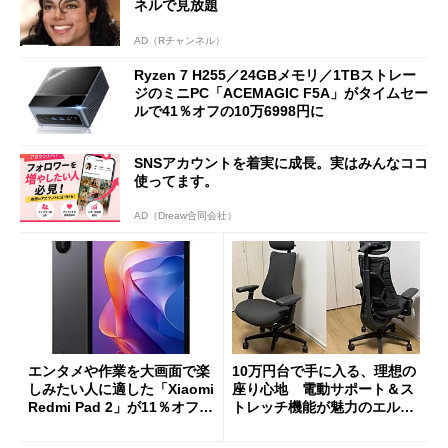
ネルで見放題
AD（Rチャンネル）
Ryzen 7 H255／24GBメモリ／1TBストレー
ジのミニPC「ACEMAGIC F5A」がタイムセー
ルで41％オフの10万6998円に
SNSアカウントを着実に成長。実はみんなココ
使ってます。
AD（Dreaw合同会社）
エンタメや作業を大画面で楽
10万円台で手に入る、理想の
しみたい人に適した「Xiaomi
座り心地 電動サポート＆ス
Redmi Pad 2」が11％オフの
トレッチ機能が魅力のエルゴ
2万4980円に
ノミクスチェア「LiberNovo
Omni Gen」を試す