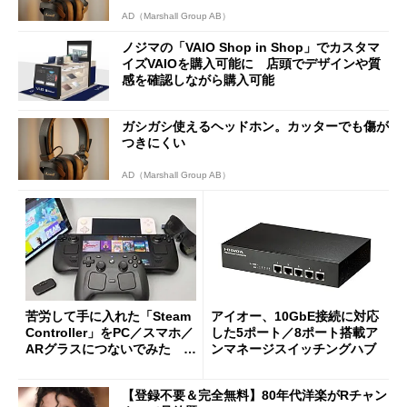
AD（Marshall Group AB）
ノジマの「VAIO Shop in Shop」でカスタマ
イズVAIOを購入可能に 店頭でデザインや質
感を確認しながら購入可能
ガシガシ使えるヘッドホン。カッターでも傷が
つきにくい
AD（Marshall Group AB）
苦労して手に入れた「Steam
アイオー、10GbE接続に対応
Controller」をPC／スマホ／
した5ポート／8ポート搭載ア
ARグラスにつないでみた ゲ
ンマネージスイッチングハブ
ーム体験や実用性は？
【登録不要＆完全無料】80年代洋楽がRチャン