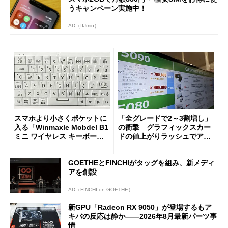
うキャンペーン実施中！
AD（IIJmio）
スマホより小さくポケットに
「全グレードで2～3割増し」
入る「Winmaxle Mobdel B1
の衝撃 グラフィックスカー
ミニ ワイヤレス キーボー
ドの値上がりラッシュでアキ
ド」がセールで10％オフの37
バの購入制限が深刻化
94円に
GOETHEとFINCHIがタッグを組み、新メディ
アを創設
AD（FINCHI on GOETHE）
新GPU「Radeon RX 9050」が登場するもア
キバの反応は静か――2026年8月最新パーツ事
情