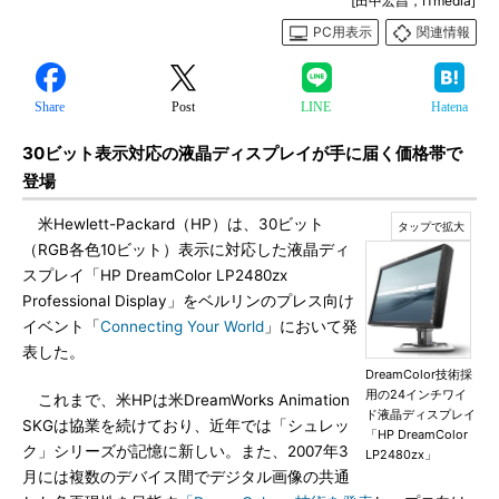
[田中宏昌，ITmedia]
PC用表示
関連情報
Share
Post
LINE
Hatena
30ビット表示対応の液晶ディスプレイが手に届く価格帯で
登場
米Hewlett-Packard（HP）は、30ビット
（RGB各色10ビット）表示に対応した液晶ディ
スプレイ「HP DreamColor LP2480zx
Professional Display」をベルリンのプレス向け
イベント「
Connecting Your World
」において発
表した。
DreamColor技術採
用の24インチワイ
これまで、米HPは米DreamWorks Animation
ド液晶ディスプレイ
SKGは協業を続けており、近年では「シュレッ
「HP DreamColor
ク」シリーズが記憶に新しい。また、2007年3
LP2480zx」
月には複数のデバイス間でデジタル画像の共通