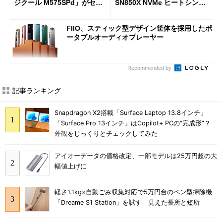
ジクール M575SPd」がセー
SN850X NVMe ヒートシンク
ルで33％オフの5280円に
付き」が18％オフの17万508
7円に
FIIO、スティック型デザイン筐体を採用したポ
ータブルオーディオプレーヤー
Recommended by
記事ランキング
Snapdragon X2搭載「Surface Laptop 13.8インチ」
「Surface Pro 13インチ」はCopilot+ PCの“完成形”？
外観をじっくりとチェックしてみた
アイオーデータの価格改定、一部モデルは25万円超の大
幅値上げに
軽さ1.1kg×自動ごみ収集対応で5万円台のペン型掃除機
「Dreame S1 Station」を試す 見えた長所と短所