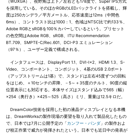
（WUXGA）、視野角は上下／左右とも178度で、Super IPS方式
を採用している。そのほかRGBのLEDバックライトを搭載し、輝
度は250カンデラ／平方メートル、応答速度は12ms（中間色
6ms）、コントラスト比は1000：1、色域はNTSC比で約133％、
Adobe RGBとsRGBを100％カバーしているという。プリセット
の色空間はAdobe RGB、sRGB、ITU Recommendation
BT.709、SMPTE-C/Rec.601、DCI-P3 エミュレーション
（97％）、ユーザー定義で構成される。
インタフェースは、DisplayPort 1.1、DVI-I×2、HDMI 1.3、S-
Video、コンポーネント、コンポジット、4基のUSB 2.0ポート
（アップストリームは1基）で、スタンドは左右45度ずつの回転
をはじめ、＋10センチの昇降、－5～＋35度のチルト、90度の縦
位置表示にも対応する。本体サイズはスタンド込みで565（幅）
×254（奥行き）×425～525（高さ）ミリ、重量は12.5キロだ。
DreamColor技術を採用した初の液晶ディスプレイとなる本機
は、DreamWorksの製作現場の要望を取り入れて製品化したもの
で、日本では7月に公開予定の「
カンフー・パンダ
」の製作およ
び校正作業で威力が発揮されたという。日本でも近日中の発表が