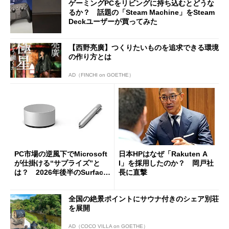
ゲーミングPCをリビングに持ち込むとどうな
るか？ 話題の「Steam Machine」をSteam
Deckユーザーが買ってみた
【西野亮廣】つくりたいものを追求できる環境
の作り方とは
AD（FINCHI on GOETHE）
PC市場の逆風下でMicrosoft
日本HPはなぜ「Rakuten A
が仕掛ける“サプライズ”と
I」を採用したのか？ 岡戸社
は？ 2026年後半のSurface
長に直撃
新製品を予想する
全国の絶景ポイントにサウナ付きのシェア別荘
を展開
AD（COCO VILLA on GOETHE）