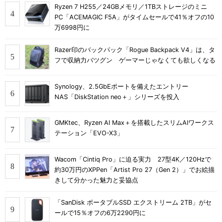
Ryzen 7 H255／24GBメモリ／1TBストレージのミニ
PC「ACEMAGIC F5A」がタイムセールで41％オフの10
万6998円に
Razer印のバックパック「Rogue Backpack V4」は、タ
フで収納力バツグン ゲーマーじゃなくても欲しくなる
Synology、2.5GbEポートを備えたエントリー
NAS「DiskStation neo＋」シリーズを投入
GMKtec、Ryzen AI Max＋を搭載したスリムAIワークス
テーション「EVO-X3」
Wacom「Cintiq Pro」に迫る実力 27型4K／120Hzで
約30万円のXPPen「Artist Pro 27（Gen 2）」でお絵描
きして分かった魅力と妥協点
「SanDisk ポータブルSSD エクストリーム 2TB」がセ
ールで15％オフの6万2290円に