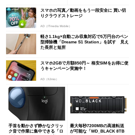
90円に
7（Gen 2）」でお絵描きして
分かった魅力と妥協点
スマホの写真／動画をもう一段安全に 買い切
りクラウドストレージ
AD（ITmedia Mobile）
軽さ1.1kg×自動ごみ収集対応で5万円台のペン
型掃除機「Dreame S1 Station」を試す 見え
た長所と短所
スマホ2GBで月額850円～ 格安SIMをお得に使
うキャンペーン実施中！
AD（IIJmio）
手首を動かさず静かなクリッ
最大毎秒7200MBの高速転送
ク音で作業に集中できる「ロ
が可能な「WD_BLACK 8TB