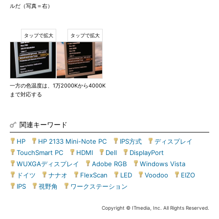
ルだ（写真＝右）
一方の色温度は、1万2000Kから4000K
まで対応する
関連キーワード
HP
|
HP 2133 Mini-Note PC
|
IPS方式
|
ディスプレイ
|
TouchSmart PC
|
HDMI
|
Dell
|
DisplayPort
|
WUXGAディスプレイ
|
Adobe RGB
|
Windows Vista
|
ドイツ
|
ナナオ
|
FlexScan
|
LED
|
Voodoo
|
EIZO
|
IPS
|
視野角
|
ワークステーション
Copyright © ITmedia, Inc. All Rights Reserved.