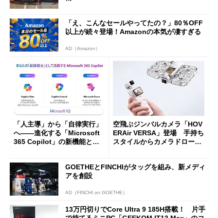
「え、こんなセールやってたの？」80％OFF
以上が続々登場！Amazonの本気が凄すぎる
AD（Amazon）
「人主導」から「自律実行」
空飛ぶジンバルカメラ「HOV
へ――進化する「Microsoft
ERAir VERSA」登場 手持ち
365 Copilot」の新機能とエ
スタイルからカメラドローン
ージェントAIの現在地
に合体変形
GOETHEとFINCHIがタッグを組み、新メディ
アを創設
AD（FINCHI on GOETHE）
13万円切りでCore Ultra 9 185H搭載！ 片手