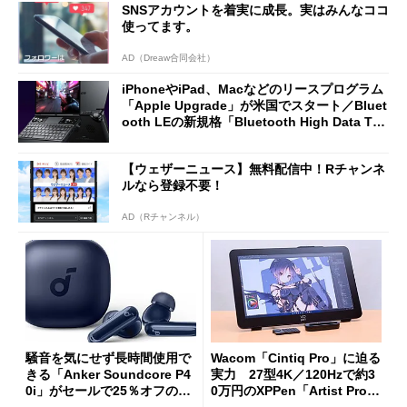
SNSアカウントを着実に成長。実はみんなココ
使ってます。
AD（Dreaw合同会社）
iPhoneやiPad、Macなどのリースプログラム
「Apple Upgrade」が米国でスタート／Bluet
ooth LEの新規格「Bluetooth High Data Thr
oughput」が明...
【ウェザーニュース】無料配信中！Rチャンネ
ルなら登録不要！
AD（Rチャンネル）
騒音を気にせず長時間使用で
Wacom「Cintiq Pro」に迫る
きる「Anker Soundcore P4
実力 27型4K／120Hzで約3
0i」がセールで25％オフの59
0万円のXPPen「Artist Pro 2