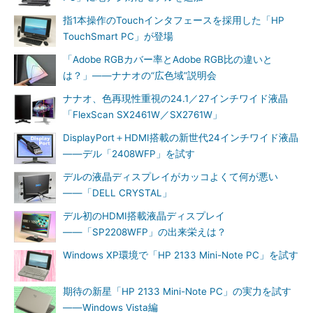
指1本操作のTouchインタフェースを採用した「HP
TouchSmart PC」が登場
「Adobe RGBカバー率とAdobe RGB比の違いと
は？」――ナナオの“広色域”説明会
ナナオ、色再現性重視の24.1／27インチワイド液晶
「FlexScan SX2461W／SX2761W」
DisplayPort＋HDMI搭載の新世代24インチワイド液晶
――デル「2408WFP」を試す
デルの液晶ディスプレイがカッコよくて何が悪い
――「DELL CRYSTAL」
デル初のHDMI搭載液晶ディスプレイ
――「SP2208WFP」の出来栄えは？
Windows XP環境で「HP 2133 Mini-Note PC」を試す
期待の新星「HP 2133 Mini-Note PC」の実力を試す
――Windows Vista編