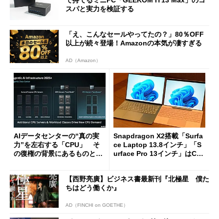
で持てるミニPC「GEEKOM IT13 Max」のコ
スパと実力を検証する
「え、こんなセールやってたの？」80％OFF
以上が続々登場！Amazonの本気が凄すぎる
AD（Amazon）
AIデータセンターの“真の実
Snapdragon X2搭載「Surfa
力”を左右する「CPU」 そ
ce Laptop 13.8インチ」「S
の復権の背景にあるものと
urface Pro 13インチ」はCop
は？
ilot+ PCの“完成形”？ 外観
をじっくりとチェックしてみ
【西野亮廣】ビジネス書最新刊『北極星 僕た
た
ちはどう働くか』
AD（FINCHI on GOETHE）