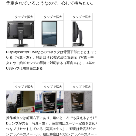
予定されているようなので、心して待ちたい。
DisplayPortやHDMIなどのコネクタは背面下部にまとまって
いる（写真＝左）。時計回り90度の縦位置表示（写真＝中
央）や、約10センチの昇降に対応する（写真＝右）。4基の
USBハブは右側面にある
操作ボタンは前面右下にあり、暗いところでも扱えるようLE
Dランプが光る（写真＝左）。色空間はユーザー定義を含め7
つをプリセットしている（写真＝中央）。輝度は最高250カ
ンデラ／平方メートル、最低輝度は40カンデラ／平方メート