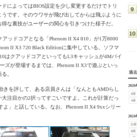
ドによってはBIOS設定を少し変更するだけでトリ
ようです。そのウワサが飛び出してからは飛ぶように
お得な裏技がユーザーの関心を引きつけた様子だ。
コアとなる「Phenom II X4 810」が1万8000
I X3 720 Black Editionに集中している。ソフマ
X4 810はクアッドコアといってもL3キャッシュが4Mバイ
ズが登場するまでは、Phenom II X3で遊ぶといっ
過
語る。
2026
殊な動きを評して、ある店員さんは「なんともAMDらし
8月
か大注目かの2択ってすごいですよ。これが計算だっ
4月
と話している。なお、Phenom II X4 9xxシリー
2024
12月
8月