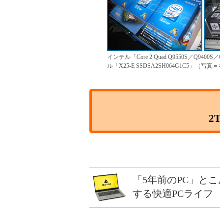
インテル「Core 2 Quad Q9550S／Q9
ル「X25-E SSDSA2SH064G1C5」（写真
2
「5年前のPC」と
する快適PCライフ