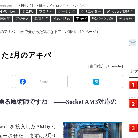
ponsord｜
日本マイクロソフト
レノボ
PHILIPS
ミニPC
プロナビ
ゲーミング
クリエイター
Windows 10終了
AI PC Now!
30周年
デジモノ
教育とIT
Mac・iPad
アキバ
PCパーツの道
チョイ得
のアキバ：5分で分かった気になるアキバ事情（1/2 ページ）
した2月のアキバ
[古田雄介，
ITmedia
]
アク
Share
魔術師ですね」――Socket AM3対応の
nom IIを投入したAMDが、
ビューさせた。まずは2月9