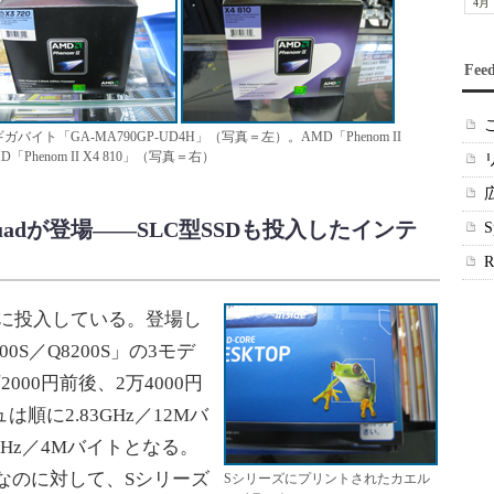
4月
Fee
のギガバイト「GA-MA790GP-UD4H」（写真＝左）。AMD「Phenom II
MD「Phenom II X4 810」（写真＝右）
 Quadが登場――SLC型SSDも投入したインテ
月に投入している。登場し
9400S／Q8200S」の3モデ
000円前後、2万4000円
順に2.83GHz／12Mバ
3GHz／4Mバイトとなる。
ワットなのに対して、Sシリーズ
Sシリーズにプリントされたカエル