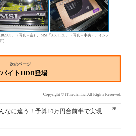
400S／Q8200S」（写真＝左）。MSI「X58 PRO」（写真＝中央）。インテ
＝右）
TバイトHDD登場
Copyright © ITmedia, Inc. All Rights Reserved.
- PR -
こんなに違う！予算10万円台前半で実現