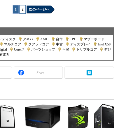
1
|
2
次のページへ
ドディスク
|
アキバ
|
AMD
|
自作
|
CPU
|
マザーボード
|
マルチコア
|
クアッドコア
|
中古
|
ディスプレイ
|
Intel X58
gital
|
Core i7
|
パーツショップ
|
不況
|
トリプルコア
|
デジ
省電力
Share