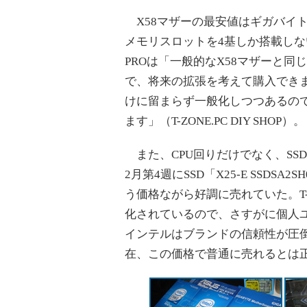
X58マザーの最安値はギガバイトの「
メモリスロットを4基しか搭載しな
PROは「一般的なX58マザーと同
で、将来の拡張を考えて購入できます
けに留まらず一般化しつつあるの
ます」（T-ZONE.PC DIY SHOP）。
また、CPU回りだけでなく、SS
2月第4週にSSD「X25-E SSDSA
う価格ながら好調に売れていた。T-ZO
化されているので、さすがに個人
インテルはブランドの信頼性が圧
在、この価格で普通に売れるとは