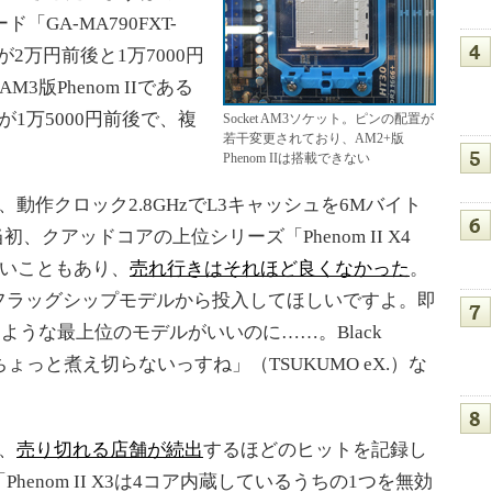
ド「GA-MA790FXT-
P」が2万円前後と1万7000円
3版Phenom IIである
ition」が1万5000円前後で、複
Socket AM3ソケット。ピンの配置が
若干変更されており、AM2+版
Phenom IIは搭載できない
Editionは、動作クロック2.8GHzでL3キャッシュを6Mバイト
、クアッドコアの上位シリーズ「Phenom II X4
多いこともあり、
売れ行きはそれほど良くなかった
。
フラッグシップモデルから投入してほしいですよ。即
なるような最上位のモデルがいいのに……。Black
ちょっと煮え切らないっすね」（TSUKUMO eX.）な
、
売り切れる店舗が続出
するほどのヒットを記録し
enom II X3は4コア内蔵しているうちの1つを無効