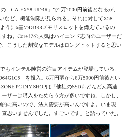
GA-EX58-UD3R」で2万2000円前後となるが、
いなど、機能制限が見られる。それに対してX58
じように6基のDDR3メモリスロットを備えているの
ね。Core i7の人気はハイエンド志向のユーザーだ
で、こうした割安なモデルはロングヒットすると思い
Dでもインテル陣営の注目アイテムが登場している。
2SH064G1C5」を投入。8万円弱から8万5000円前後とい
NE.PC DIY SHOPは「他社のSSDもどんどん高速
ユーザーは購入をためらう方が多いですね。しかし、
倒的に高いので、法人需要が高いんですよ。いま現
正直思いませんでした。すごいです」と語っていた。