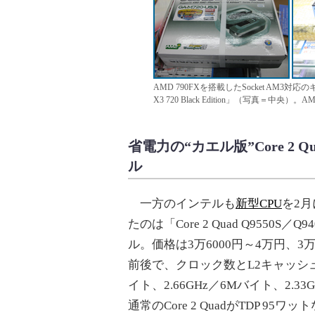
AMD 790FXを搭載したSocket AM3対応
X3 720 Black Edition」（写真＝中央）。A
省電力の“カエル版”Core 2
ル
一方のインテルも
新型CPU
を2
たのは「Core 2 Quad Q9550S／Q
ル。価格は3万6000円～4万円、3万2
前後で、クロック数とL2キャッシュは
イト、2.66GHz／6Mバイト、2.3
通常のCore 2 QuadがTDP 95