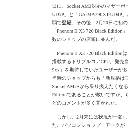
日に、Socket AM3対応のマザーボー
UD5P」と「GA-MA790XT-UD4
弱で
登場
。その後、2月20日に初のAM
「Phenom II X3 720 Black Ed
数のショップの店頭に並んだ。
Phenom II X3 720 Black 
搭載するトリプルコアCPU。発売当初
9xx」を期待していたユーザーが
当時のショップからも「新規格は
Socket AM2+から乗り換えたく
Editionであることが救いですが、
どのコメントが多く聞かれた。
しかし、2月末には状況が一変し
た。パソコンショップ・アークが「Ph