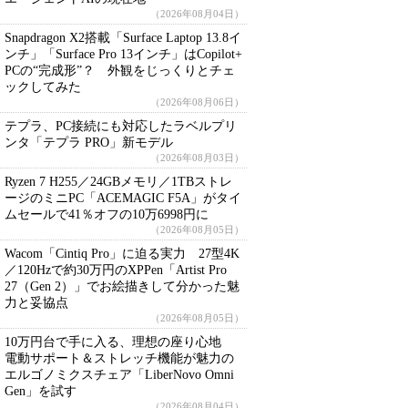
（2026年08月04日）
Snapdragon X2搭載「Surface Laptop 13.8イ
ンチ」「Surface Pro 13インチ」はCopilot+
PCの“完成形”？ 外観をじっくりとチェ
ックしてみた
（2026年08月06日）
テプラ、PC接続にも対応したラベルプリ
ンタ「テプラ PRO」新モデル
（2026年08月03日）
Ryzen 7 H255／24GBメモリ／1TBストレ
ージのミニPC「ACEMAGIC F5A」がタイ
ムセールで41％オフの10万6998円に
（2026年08月05日）
Wacom「Cintiq Pro」に迫る実力 27型4K
／120Hzで約30万円のXPPen「Artist Pro
27（Gen 2）」でお絵描きして分かった魅
力と妥協点
（2026年08月05日）
10万円台で手に入る、理想の座り心地
電動サポート＆ストレッチ機能が魅力の
エルゴノミクスチェア「LiberNovo Omni
Gen」を試す
（2026年08月04日）