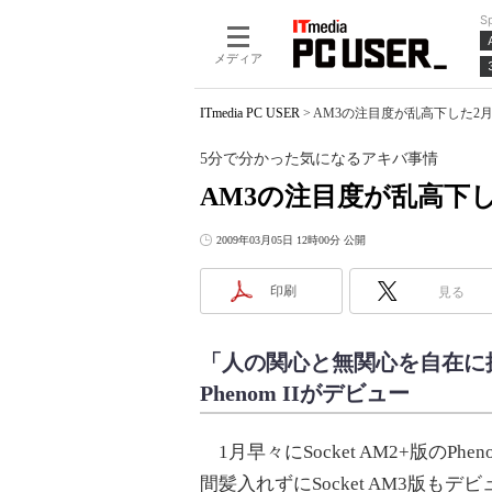
S
メディア
ITmedia PC USER
>
AM3の注目度が乱高下した2月
5分で分かった気になるアキバ事情
AM3の注目度が乱高下
2009年03月05日 12時00分 公開
印刷
見る
「人の関心と無関心を自在に操る
Phenom IIがデビュー
1月早々にSocket AM2+版のPhe
間髪入れずにSocket AM3版もデ