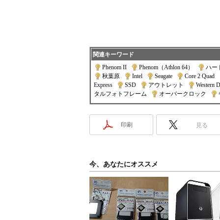
関連キーワード
Phenom II
|
Phenom（Athlon 64）
|
ハー
秋葉原
|
Intel
|
Seagate
|
Core 2 Quad
|
Express
|
SSD
|
アウトレット
|
Western Di
タルフォトフレーム
|
オーバークロック
|
印刷
見る
今、あなたにオススメ