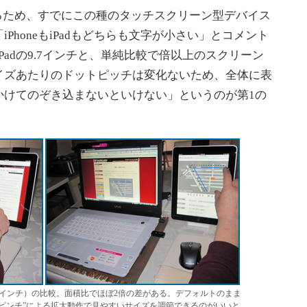
いるため、すでにこの種のタッチスクリーン型デバイス
PhoneもiPadもどちらも文字が小さい」とコメント
らiPadの9.7インチと、単純比較で倍以上のスクリーン
イズあたりのドットピッチは変化ないため、全体に表
かけてのぞき込まないといけない」というのが第1の
（9.7インチ）の比較。面積比でほぼ2倍の差がある。デフォルトのまま
、“ピンチ”による拡大動作で見やすいサイズを調節できるのがいいと