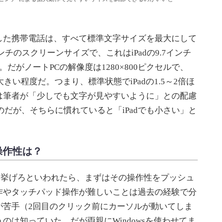
た携帯電話は、すべて標準文字サイズを最大にして
ンチのスクリーンサイズで、これはiPadの9.7インチ
だがノートPCの解像度は1280×800ピクセルで、
若干大きい程度だ。つまり、標準状態でiPadの1.5～2倍ほ
は筆者が「少しでも文字が見やすいように」との配慮
のだが、そちらに慣れていると「iPadでも小さい」と
の操作性は？
ットを挙げろといわれたら、まずはその操作性をプッシュ
作やタッチパッド操作が難しいことは過去の経験で分
が苦手（2回目のクリック前にカーソルが動いてしま
のは知っていた。だが両親にWindowsを使わせてま