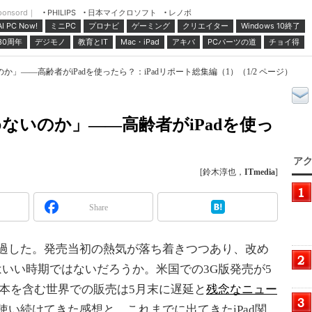
ponsord｜
日本マイクロソフト
レノボ
PHILIPS
ミニPC
プロナビ
ゲーミング
クリエイター
Windows 10終了
AI PC Now!
30周年
デジモノ
教育とIT
Mac・iPad
アキバ
PCパーツの道
チョイ得
」――高齢者がiPadを使ったら？：iPadリポート総集編（1）（1/2 ページ）
ないのか」――高齢者がiPadを使っ
アク
[鈴木淳也，
ITmedia
]
Share
経過した。発売当初の熱気が落ち着きつつあり、改め
はいい時期ではないだろうか。米国での3G版発売が5
本を含む世界での販売は5月末に遅延と
残念なニュー
を使い続けてきた感想と、これまでに出てきたiPad関