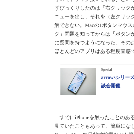
ずびっくりしたのは「右クリック
ニューを出し、それを（左クリッ
解できない。Macの1ボタンマウ
ク」問題を知ってからは「ボタン
に疑問を持つようになった。その点、
ほとんどのアプリはある程度直感
Special
arrowsシ
談会開催
すでにiPhoneを触ったことの
見ていたこともあって、簡単になじ