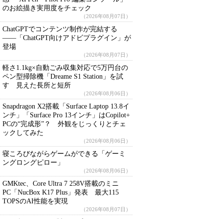
のお絵描き実用度をチェック
（2026年08月07日）
ChatGPTでコンテンツ制作が完結する
――「ChatGPT向けアドビプラグイン」が
登場
（2026年08月07日）
軽さ1.1kg×自動ごみ収集対応で5万円台の
ペン型掃除機「Dreame S1 Station」を試
す 見えた長所と短所
（2026年08月06日）
Snapdragon X2搭載「Surface Laptop 13.8イ
ンチ」「Surface Pro 13インチ」はCopilot+
PCの“完成形”？ 外観をじっくりとチェ
ックしてみた
（2026年08月06日）
寝ころびながらゲームができる「ゲーミ
ングロングピロー」
（2026年08月06日）
GMKtec、Core Ultra 7 258V搭載のミニ
PC「NucBox K17 Plus」発表 最大115
TOPSのAI性能を実現
（2026年08月07日）