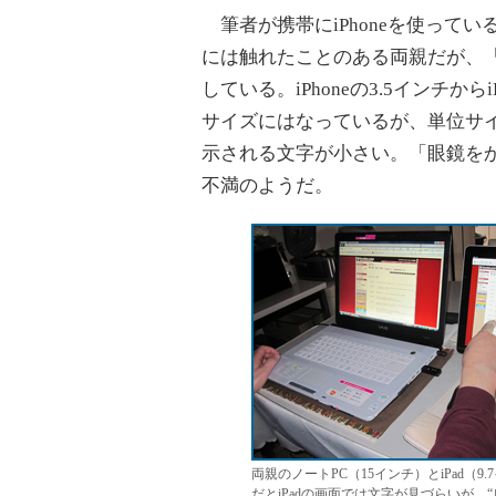
筆者が携帯にiPhoneを使って
には触れたことのある両親だが、「i
している。iPhoneの3.5インチか
サイズにはなっているが、単位サ
示される文字が小さい。「眼鏡を
不満のようだ。
両親のノートPC（15インチ）とiPad
だとiPadの画面では文字が見づらいが