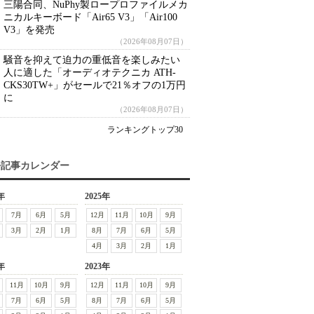
三陽合同、NuPhy製ロープロファイルメカ
ニカルキーボード「Air65 V3」「Air100
V3」を発売
（2026年08月07日）
騒音を抑えて迫力の重低音を楽しみたい
人に適した「オーディオテクニカ ATH-
CKS30TW+」がセールで21％オフの1万円
に
（2026年08月07日）
ランキングトップ30
去記事カレンダー
年
2025年
7月
6月
5月
12月
11月
10月
9月
3月
2月
1月
8月
7月
6月
5月
4月
3月
2月
1月
年
2023年
11月
10月
9月
12月
11月
10月
9月
7月
6月
5月
8月
7月
6月
5月