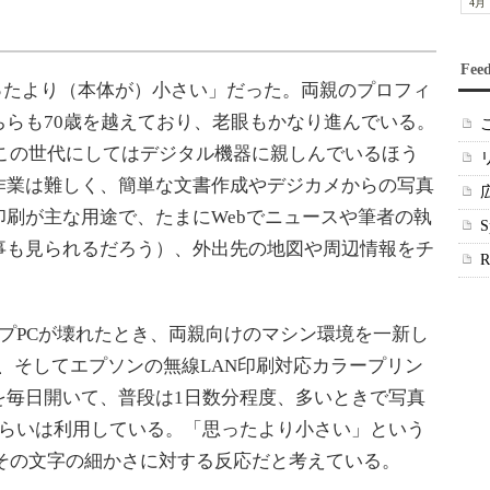
4月
Fee
ったより（本体が）小さい」だった。両親のプロフィ
らも70歳を越えており、老眼もかなり進んでいる。
、この世代にしてはデジタル機器に親しんでいるほう
作業は難しく、簡単な文書作成やデジカメからの写真
刷が主な用途で、たまにWebでニュースや筆者の執
事も見られるだろう）、外出先の地図や周辺情報をチ
プPCが壊れたとき、両親向けのマシン環境を一新し
ト、そしてエプソンの無線LAN印刷対応カラープリン
を毎日開いて、普段は1日数分程度、多いときで写真
くらいは利用している。「思ったより小さい」という
、その文字の細かさに対する反応だと考えている。