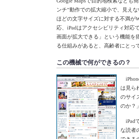
Google Mapsで目的地検索な
ンチ”動作での拡大縮小で、見え
ほどの文字サイズに対する不満がW
応、iPadはアクセシビリティ対
画面が拡大できる」という機能を
る仕組みがあると、高齢者にとっ
この機械で何ができるの？
iPh
は見ら
のサイ
のか？
iPa
な読者