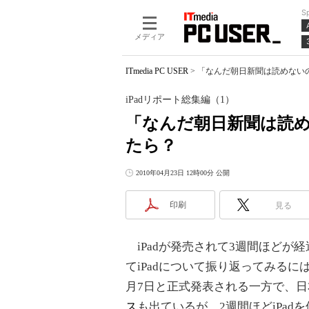
S
メディア
ITmedia PC USER
>
「なんだ朝日新聞は読めないのか
iPadリポート総集編（1）
「なんだ朝日新聞は読め
たら？
2010年04月23日 12時00分 公開
印刷
見る
iPadが発売されて3週間ほどが
てiPadについて振り返ってみるに
月7日と正式発表される一方で、日
ス
も出ているが、2週間ほどiPad