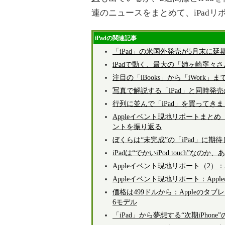
連のニュースをまとめて、iPad
iPadの関連記事
「iPad」の米国外発売が5月末に延期
iPadで動く、最大の「姉ヶ崎寧々
注目の「iBooks」から「iWork」
写真で解説する「iPad」と同時発
行列に並んで「iPad」を買ってき
Appleイベント現地リポートまとめ（
ントを振り返る
ぼくらは“未完成”の「iPad」に期
iPadは“でかいiPod touch”なの
Appleイベント現地リポート（2
Appleイベント現地リポート：App
価格は499ドルから：Appleのタブレ
6モデル
「iPad」から夢想する“次期iPhone”