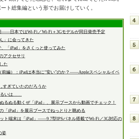
リポート総集編という形でお届けしていく。
――日本ではWi-Fi／Wi-Fi＋3Gモデルが同日発売予定
さん」に会ってきた
まで、「iPad」をさくっと使ってみた
売のアクセサリ
ました
前編）：iPadは本当に“安い”のか？――Appleスペシャルイベ
待しすぎていたのだろうか
か、あるいは……
）：ぬるぬる動くぜ「iPad」、展示ブースから動画でチェック！
leの「iPad」を展示ブースでねっとりと眺める
ット端末は「iPad」――9.7型IPSパネル搭載でWi-Fi／3G対応の
の姿