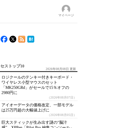
マイページ
セストップ10
2026年08月08日 更新
ロジクールのテンキー付きキーボード・
ワイヤレス小型マウスのセット
「MK250GRd」がセールで15％オフの
2980円に
（2026年08月07日）
アイオーデータの価格改定、一部モデル
は25万円超の大幅値上げに
（2026年08月05日）
巨大スティックが生み出す謎の“脳汁
感” XPPen「Pilot Pro 編集コンソール」