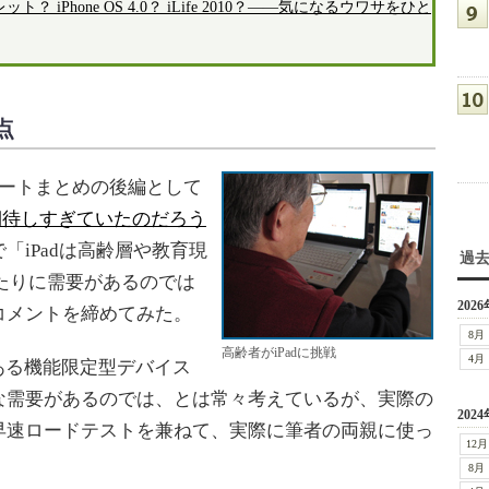
 iPhone OS 4.0？ iLife 2010？――気になるウワサをひと
点
ポートまとめの後編として
に期待しすぎていたのだろう
「iPadは高齢層や教育現
過
たりに需要があるのでは
2026
コメントを締めてみた。
8月
高齢者がiPadに挑戦
4月
である機能限定型デバイス
な需要があるのでは、とは常々考えているが、実際の
2024
早速ロードテストを兼ねて、実際に筆者の両親に使っ
12月
8月