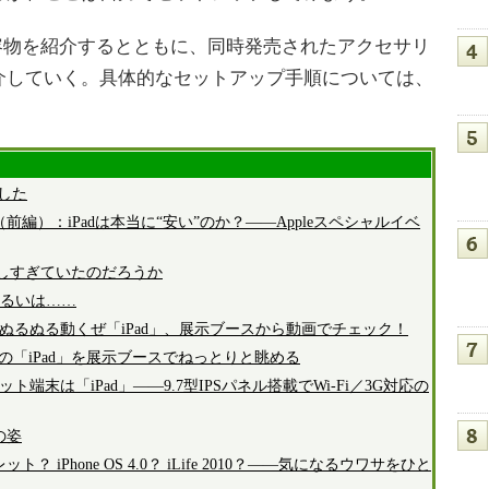
容物を紹介するとともに、同時発売されたアクセサリ
介していく。具体的なセットアップ手順については、
。
ました
前編）：iPadは本当に“安い”のか？――Appleスペシャルイベ
待しすぎていたのだろうか
か、あるいは……
）：ぬるぬる動くぜ「iPad」、展示ブースから動画でチェック！
leの「iPad」を展示ブースでねっとりと眺める
ット端末は「iPad」――9.7型IPSパネル搭載でWi-Fi／3G対応の
の姿
 iPhone OS 4.0？ iLife 2010？――気になるウワサをひと