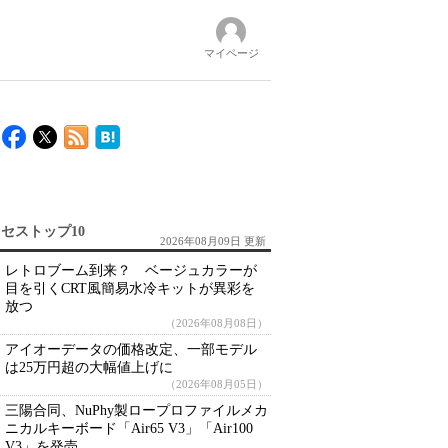
マイページ
セストップ10
2026年08月09日 更新
レトロブーム到来？ ベージュカラーが
目を引くCRT風簡易水冷キットが異彩を
放つ
（2026年08月08日）
アイオーデータの価格改定、一部モデル
は25万円超の大幅値上げに
（2026年08月05日）
三陽合同、NuPhy製ロープロファイルメカ
ニカルキーボード「Air65 V3」「Air100
V3」を発売