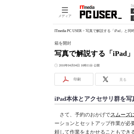
S
メディア
ITmedia PC USER
>
写真で解説する「iPad」と
箱を開封
写真で解説する「iPa
2010年04月04日 16時11分 公開
印刷
見る
iPad本体とアクセサリ群を
さて、予約のおかげで
スムーズに
ーションとセットアップ作業が必要だ。
頼して作業をまかせることもでき