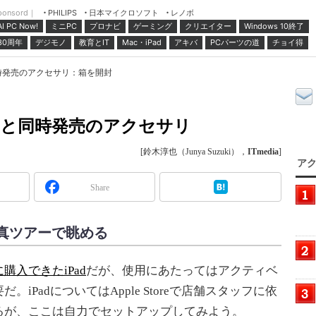
ponsord｜
日本マイクロソフト
レノボ
PHILIPS
ミニPC
プロナビ
ゲーミング
クリエイター
Windows 10終了
AI PC Now!
30周年
デジモノ
教育とIT
Mac・iPad
アキバ
PCパーツの道
チョイ得
同時発売のアクセサリ：箱を開封
d」と同時発売のアクセサリ
[鈴木淳也（Junya Suzuki），
ITmedia
]
アク
Share
写真ツアーで眺める
購入できたiPad
だが、使用にあたってはアクティベ
iPadについてはApple Storeで店舗スタッフに依
るが、ここは自力でセットアップしてみよう。