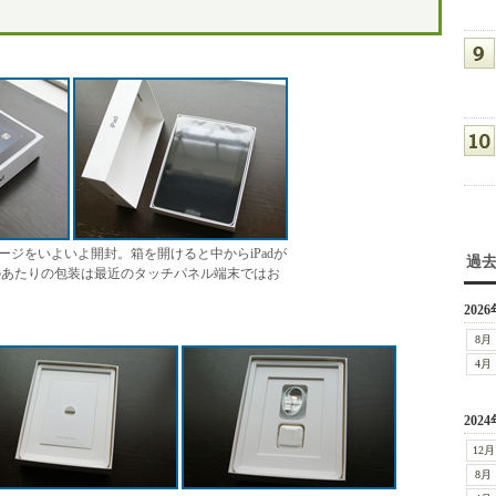
ケージをいよいよ開封。箱を開けると中からiPadが
過
のあたりの包装は最近のタッチパネル端末ではお
2026
8月
4月
2024
12月
8月