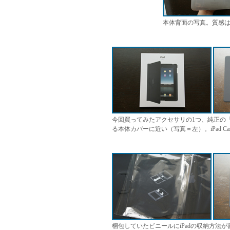
本体背面の写真。質感は初
今回買ってみたアクセサリの1つ、純正の「iP
る本体カバーに近い（写真＝左）。iPad C
梱包していたビニールにiPadの収納方法