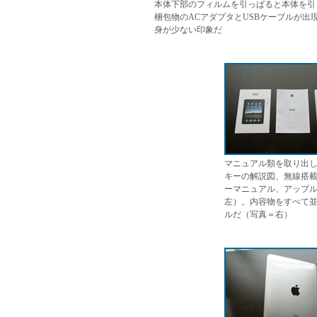
本体下部のフィルムを引っぱると本体を引
梱包物のACアダプタとUSBケーブルが出
身が少ない印象だ
マニュアル類を取り出
キーの解説図、無線搭
ーマニュアル、アップル
左）。内容物をすべて並べ
ルだ（写真＝右）