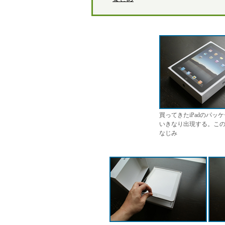
買ってきたiPadのパッ
いきなり出現する。こ
なじみ