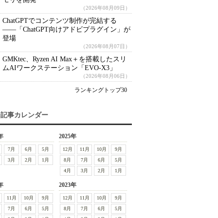
（2026年08月09日）
ChatGPTでコンテンツ制作が完結する
――「ChatGPT向けアドビプラグイン」が
登場
（2026年08月07日）
GMKtec、Ryzen AI Max＋を搭載したスリ
ムAIワークステーション「EVO-X3」
（2026年08月06日）
ランキングトップ30
去記事カレンダー
年
2025年
7月
6月
5月
12月
11月
10月
9月
3月
2月
1月
8月
7月
6月
5月
4月
3月
2月
1月
年
2023年
11月
10月
9月
12月
11月
10月
9月
7月
6月
5月
8月
7月
6月
5月