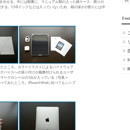
4月
き出せる。中には順番に、マニュアル類の入った紙ケース、残りの
現する。USBドックなどは入っていないため、箱の深さの割りには中
Fee
したところ。カラーイラストによるハードウェア
載デバイスへの張り付けが義務付けられるユーザ
マークのシールの3点が入っている（写真＝
てみたところ。iPhoneやiPodに比べてもシンプ