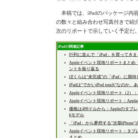
本稿では、iPadのパッケージ内
の数々と組み合わせ写真付きで紹
次のリポートで示していく予定だ
iPadの関連記事
行列に並んで「iPad」を買ってき
Appleイベント現地リポートまとめ（
ントを振り返る
ぼくらは“未完成”の「iPad」に期
iPadは“でかいiPod touch”なの
Appleイベント現地リポート（2
Appleイベント現地リポート：App
価格は499ドルから：Appleのタブレ
6モデル
「iPad」から夢想する“次期iPhone”
Appleイベント現地リポート：タブレット？
まとめ