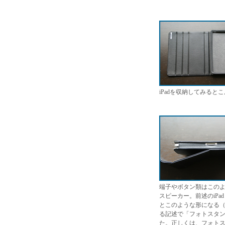
iPadを収納してみると
端子やボタン類はこの
スピーカー。前述のiPa
とこのような形になる（写
る記述で「フォトスタ
た。正しくは、フォトス