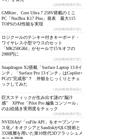
（2026年08月07日）
GMKtec、Core Ultra 7 258V搭載のミニ
PC「NucBox K17 Plus」発表 最大115
TOPSのAI性能を実現
（2026年08月07日）
ロジクールのテンキー付きキーボード・
ワイヤレス小型マウスのセット
「MK250GRd」がセールで15％オフの
2980円に
（2026年08月07日）
Snapdragon X2搭載「Surface Laptop 13.8イ
ンチ」「Surface Pro 13インチ」はCopilot+
PCの“完成形”？ 外観をじっくりとチェ
ックしてみた
（2026年08月06日）
巨大スティックが生み出す謎の“脳汁
感” XPPen「Pilot Pro 編集コンソール」
のお絵描き実用度をチェック
（2026年08月07日）
NVIDIAが「cuFile API」をオープンソー
ス化／キオクシアとSandiskがQLC技術と
332積層を用いた第10世代3Dフラッシュメ
モリを開発