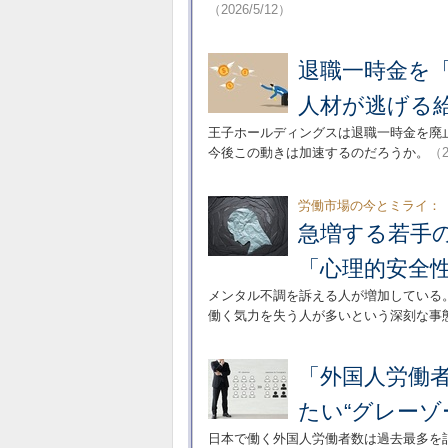
（2026/5/12）
退職一時金を
人材が逃げる
王子ホールディングスは退職一時金を廃
今後この動きは加速するのだろうか。
（2
労働市場の今とミライ：
急増する若手
「心理的安全
メンタル不調を訴える人が増加している
働く気力を失う人が多いという深刻な事
「外国人労働
たい“グレーゾ
日本で働く外国人労働者数は過去最多を