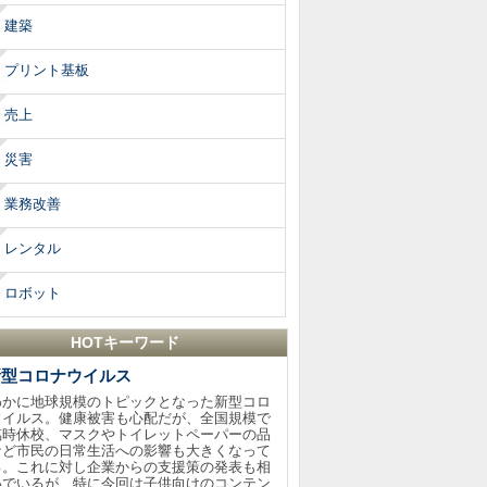
建築
プリント基板
売上
災害
業務改善
レンタル
ロボット
HOTキーワード
新型コロナウイルス
わかに地球規模のトピックとなった新型コロ
ウイルス。健康被害も心配だが、全国規模で
臨時休校、マスクやトイレットペーパーの品
など市民の日常生活への影響も大きくなって
る。これに対し企業からの支援策の発表も相
いでいるが、特に今回は子供向けのコンテン