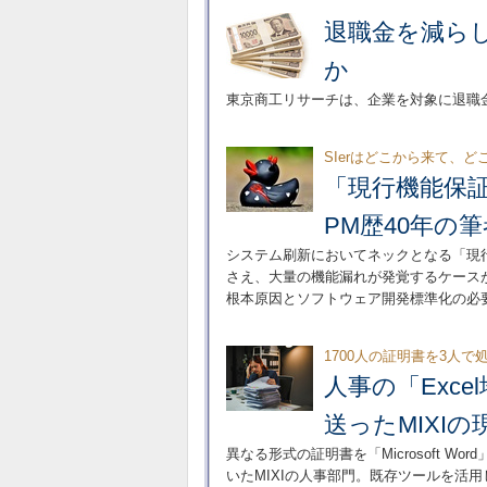
退職金を減ら
か
東京商工リサーチは、企業を対象に退職
SIerはどこから来て、
「現行機能保
PM歴40年の
システム刷新においてネックとなる「現
さえ、大量の機能漏れが発覚するケース
根本原因とソフトウェア開発標準化の必
1700人の証明書を3人で
人事の「Exc
送ったMIXIの
異なる形式の証明書を「Microsoft Wor
いたMIXIの人事部門。既存ツールを活