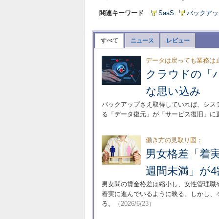
関連キーワード
SaaS
バックアッ
すべて
ニュース
レビュー
データは戻っても業務は
クラウドの「
な思い込み
バックアップさえ取得していれば、シス
る「データ復元」が「サービス復旧」に
働き方の見取り図：
男女格差「着
週間未満」が4
男女間の賃金格差は縮小し、女性管理職
着実に進んでいるように映る。しかし、
る。
（2026/6/23）