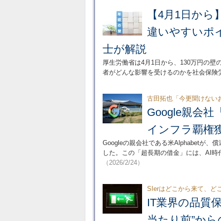
【4月1日から
違いやすいポ
士が解説
厚生労働省は4月1日から、130万円の
者がどんな影響を受けるのかを社会保険
古田拓也「今更聞けない
Google親会
インフラ覇権
Googleの親会社である米Alphabe
した。この「超長期の借金」には、AI
（2026/2/24）
SIerはどこから来て、
IT業界の品質
当たり前”から