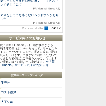
音楽シーンを支えた64年の歴史、このヘッド
ホンで感じてみて
PR(Marshall Group AB)
ピアスをしてても痛くないヘッドホンがあり
ました
PR(Marshall Group AB)
Recommended by
サービス終了のお知らせ
度「質問！ITmedia」は、誠に勝手ながら
20年9月30日（水）をもちまして、サービスを
することといたしました。長きに渡るご愛顧
礼申し上げます。これまでご利用いただいて
りました皆様にはご不便をおかけいたします
≫「質
ご理解のほどお願い申し上げます。
ITmedia」サービス終了のお知らせ
記事キーワードランキング
半導体
コスト削減
人工知能