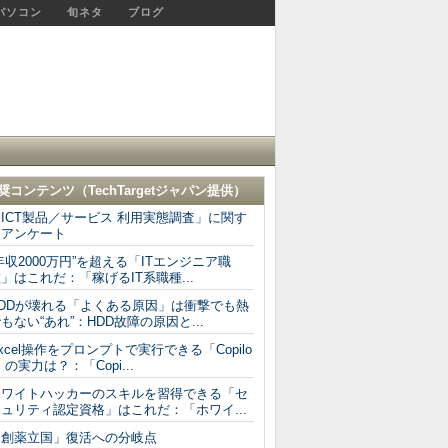
パソコン
旬ネタ
ブログ
奨コンテンツ（
TechTargetジャパン
提供）
ICT製品／サービス 利用実態調査」に関す
るアンケート
年収2000万円”を超える「ITエンジニア職
」はこれだ：「稼げるIT系職種...
HDDが壊れる「よくある原因」は衝撃でも熱
もない“あれ”：HDD故障の原因と...
xcel操作をプロンプトで実行できる「Copilo
」の実力は？：「Copi...
ホワイトハッカーのスキルを習得できる「セ
ュリティ認定資格」はこれだ：「ホワイ...
「創薬立国」復活への分岐点