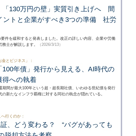
】「130万円の壁」実質引き上げへ 間
イントと企業がすべき3つの準備 社労
壁の要件を緩和すると発表しました。改正の詳しい内容、企業や労働
労務士が解説します。
（2026/3/13）
お金とビジネス」：
社「100年債」発行から見える、AI時代の
獲得への執着
tが、償還期間が最大100年という超・超長期社債、いわゆる世紀債を発行
時代の新たなインフラ覇権に対する同社の執念が隠れている。
どこへ行くのか：
保証、どう変わる？ “バグがあっても
の脱却方法を考察