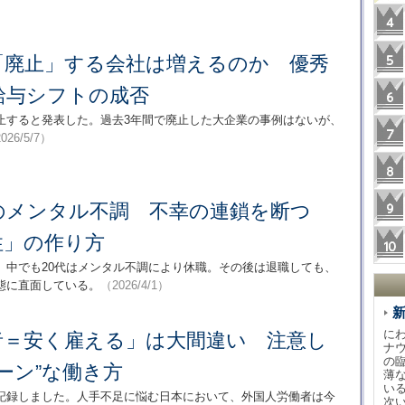
「廃止」する会社は増えるのか 優秀
給与シフトの成否
止すると発表した。過去3年間で廃止した大企業の事例はないが、
026/5/7）
のメンタル不調 不幸の連鎖を断つ
性」の作り方
。中でも20代はメンタル不調により休職。その後は退職しても、
態に直面している。
（2026/4/1）
に
者＝安く雇える」は大間違い 注意し
ナ
の
ーン”な働き方
薄
い
記録しました。人手不足に悩む日本において、外国人労働者は今
次