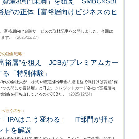
資産3億円未満」を狙え SMBC×SBI
裕層”の正体【富裕層向けビジネスのヒ
の1年、富裕層向け金融サービスの取材記事を公開しました。今回は
します。
（2025/12/27）
での独自戦略：
富裕層”を狙え JCBがプレミアムカー
する「特別体験」
50代の会社員が、株式や確定拠出年金の運用益で気付けば資産1億
「いつの間にか富裕層」と呼ぶ。クレジットカード各社は富裕層向
戦略を打ち出しているのがJCBだ。
（2025/12/24）
どこへ行くのか：
で「IPAはこう変わる」 IT部門が押さ
ントを解説
がわずか1年余りで3度も改正された。これによって企業はどのよ