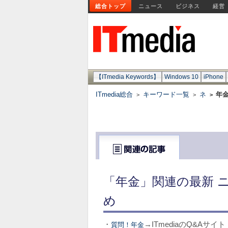
総合トップ
ニュース
ビジネス
経営
【ITmedia Keywords】
Windows 10
iPhone
ITmedia総合
キーワード一覧
ネ
年
>
>
>
「年金」関連の最新 
め
・
→ITmediaのQ&Aサ
質問！年金