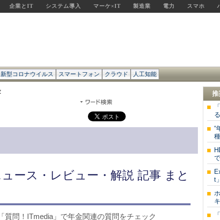
企業とIT
システム導入
マーケ×IT
製造業
電力
スマホ
新型コロナウイルス
スマートフォン
クラウド
人工知能
金
推
「
“
種
で
E
ニュース・レビュー・解説 記事 まと
t
キ
イト「質問！ITmedia」で年金関連の質問をチェック