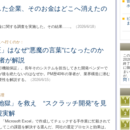
した企業、そのお金はどこへ消えたの
金に関する調査を実施した。その結果……。
（2026/6/18）
どこへ行くのか：
証」はなぜ“悪魔の言葉”になったのか
この
筆者が解説
20
終了
に御
行機能保証」。長年そのシステムを担当してきた開発ベンダーで
まい
が後を絶たないのはなぜか。PM歴40年の筆者が、業界構造に潜む
が、
要性を解説する。
（2026/6/15）
問！
処理
el地獄」を救え “スクラッチ開発”を見
現実解
d」「Microsoft Excel」で作成してチェックする手作業に忙殺されて
用してこの課題を解決する選んだ、同社の選定プロセスと効果は。