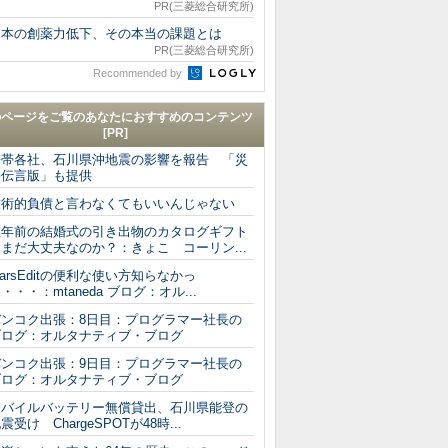
PR(三菱総合研究所)
日本の創薬力低下、その本当の課題とは
PR(三菱総合研究所)
Recommended by
のページをご覧のあなたにおすすめのコンテンツ
[PR]
携帯各社、石川県沖地震の影響を報告 「災
害伝言版」も提供
技術的負債と言わなくてもいいんじゃない
数年前の結婚式の引き出物のカタログギフト
まだ大丈夫なのか？：きょこ コーリン...
arsEditの便利な使い方知らなかっ
・・・：mtaneda ブログ：オル...
バンコク出張：8日目：プログラマー社長の
ブログ：オルタナティブ・ブログ
バンコク出張：9日目：プログラマー社長の
ブログ：オルタナティブ・ブログ
モバイルバッテリー無償貸出、石川県能登の
震受け ChargeSPOTが48時...