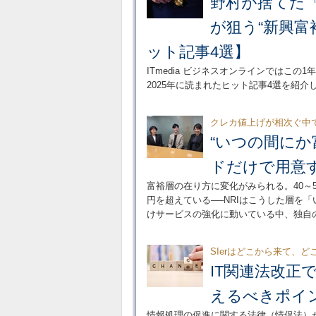
野村が捨てた「
が狙う“新興富
ット記事4選】
ITmedia ビジネスオンラインではこ
2025年に読まれたヒット記事4選を紹介
クレカ値上げが相次ぐ中
“いつの間にか
ドだけで用意
富裕層の在り方に変化がみられる。40～
円を超えている──NRIはこうした層を
けサービスの強化に動いている中、独自の
SIerはどこから来て、
IT関連法改正
えるべきポイ
情報処理の促進に関する法律（情促法）