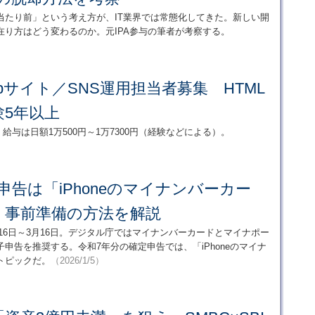
当たり前」という考え方が、IT業界では常態化してきた。新しい開
り方はどう変わるのか。元IPA参与の筆者が考察する。
bサイト／SNS運用担当者募集 HTML
験5年以上
、給与は日額1万500円～1万7300円（経験などによる）。
申告は「iPhoneのマイナンバーカー
 事前準備の方法を解説
月16日～3月16日。デジタル庁ではマイナンバーカードとマイナポー
申告を推奨する。令和7年分の確定申告では、「iPhoneのマイナ
トピックだ。
（2026/1/5）