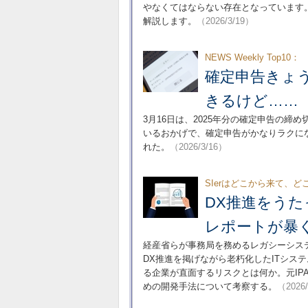
やなくてはならない存在となっています
解説します。
（2026/3/19）
NEWS Weekly Top10：
確定申告きょ
きるけど…… 
3月16日は、2025年分の確定申告の
いるおかげで、確定申告がかなりラクに
れた。
（2026/3/16）
SIerはどこから来て、
DX推進をう
レポートが暴
経産省らが事務局を務めるレガシーシス
DX推進を掲げながら老朽化したITシス
る企業が直面するリスクとは何か。元I
めの開発手法について考察する。
（2026