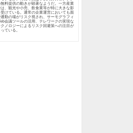
の無料提供の動きが顕著なようだ。一方産業
では、観光や小売、飲食業等が特に大きな影
を受けている。通常の企業運営においても面
や通勤の場がリスク視され、サーモグラフィ
Web会議ツールの活用、テレワークの実現な
テクノロジーによるリスク回避策への注目が
まっている。