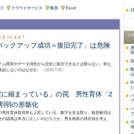
プ
クラウドサービス
帳票
Excel
こ
止まったまま？
バックアップ成功＝復旧完了」は危険
テム障害やデータ消失から完全に復旧できるとは限らない。単な
直結しないのはなぜか。
（2026/7/30）
は
M
た
実に縮まっている」の罠 男性育休「2
割弱の形骸化
や男性育休取得率も上昇している。数字を見る限り、格差解消は
その認識は本当に正しいのだろうか。男女格差の現在地を考え
地