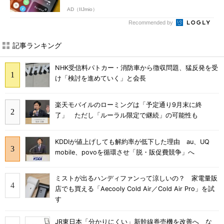
AD（IIJmio）
Recommended by
記事ランキング
NHK受信料パトカー・消防車から徴収問題、猛反発を受
け「検討を進めていく」と会長
楽天モバイルのローミングは「予定通り9月末に終
了」 ただし「ルーラル限定で継続」の可能性も
KDDIが値上げしても解約率が低下した理由 au、UQ
mobile、povoを循環させ「脱・販促費競争」へ
ミストが出るハンディファンって涼しいの？ 家電量販
店でも買える「Aecooly Cold Air／Cold Air Pro」を試
す
JR東日本「分かりにくい」新幹線券売機を改善へ な