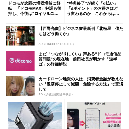
ドコモが念願の増収増益に好
“特典終了”が続く「d払い」
転 「ドコモMAX」好調も後
「dポイント」のお得さはど
押し、今後は“ロイヤルユー
う変わるのか これからは
ザー”を重視
「dカード」の利用が得策？
【西野亮廣】ビジネス書最新刊『北極星 僕た
ちはどう働くか』
AD（FINCHI on GOETHE）
まだ「つながりにくい」声ある“ドコモ通信品
質問題”の現在地 前田社長が明かす「道半
ば」の詳細解説
カードローン地獄の人は、消費者金融が教えな
い『返済停止して減額・免除する方法』で完済
して
AD（渋谷法務総合事務所）