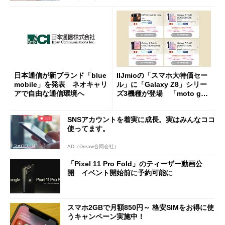
日本通信が新ブランド「blue
IIJmioの「スマホ大特価セー
mobile」を発表 ネオキャリ
ル」に「Galaxy Z8」シリー
アで自由な通信環境へ
ズ3機種が登場 「moto g37
j」や「OPPO Find X9 Ultr
a」も
SNSアカウントを着実に成長。実はみんなココ
使ってます。
AD（Dreaw合同会社）
「Pixel 11 Pro Fold」のティーザー動画公
開 イベント開始前に予約可能に
スマホ2GBで月額850円～ 格安SIMをお得に使
うキャンペーン実施中！