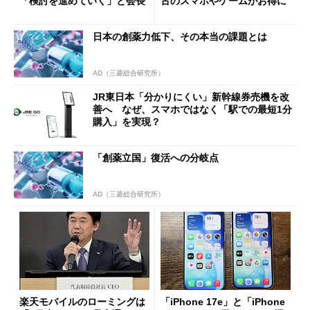
「検討を進めていく」と会長
古のスマホやゲームがお得に
日本の創薬力低下、その本当の課題とは
AD（三菱総合研究所）
JR東日本「分かりにくい」新幹線券売機を改
善へ なぜ、スマホではなく「駅での最短1分
購入」を実現？
「創薬立国」復活への分岐点
AD（三菱総合研究所）
楽天モバイルのローミングは
「iPhone 17e」と「iPhone