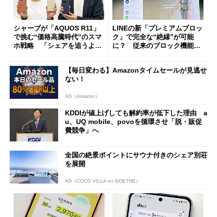
シャープが「AQUOS R11」
LINEの新「プレミアムブロッ
で挑む“価格高騰時代”のスマ
ク」で完全な“絶縁”が可能
ホ戦略 「シェアを追うより
に？ 従来のブロック機能と
も既存ユーザーを大切に」
の決定的な違い
【毎日変わる】Amazonタイムセールが見逃せ
ない！
AD（Amazon）
KDDIが値上げしても解約率が低下した理由 a
u、UQ mobile、povoを循環させ「脱・販促
費競争」へ
全国の絶景ポイントにサウナ付きのシェア別荘
を展開
AD（COCO VILLA on GOETHE）