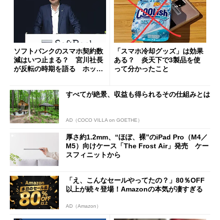
ソフトバンクのスマホ契約数
「スマホ冷却グッズ」は効果
減はいつ止まる？ 宮川社長
ある？ 炎天下で3製品を使
が反転の時期を語る ホッピ
って分かったこと
ング対策は「真剣にやりすぎ
た」
すべてが絶景、収益も得られるその仕組みとは
AD（COCO VILLA on GOETHE）
厚さ約1.2mm、“ほぼ、裸”のiPad Pro（M4／
M5）向けケース「The Frost Air」発売 ケー
スフィニットから
「え、こんなセールやってたの？」80％OFF
以上が続々登場！Amazonの本気が凄すぎる
AD（Amazon）