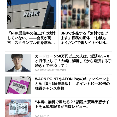
「NHK受信料の値上げは検討
SNSで多発する「無料であげ
していない」――会長が明
ます」投稿の正体 “お涙ち
言 スクランブル化を求める
ょうだい”で偽サイトやLINE
声絶えず
へ誘導するカラクリ
カードローン50万円以上の人は、返済を3～6
ヶ月停止して『大幅に減額してから返済する手
続き』で完済して！
AD（渋谷法務総合事務所）
WAON POINTやAEON Payのキャンペーンま
とめ【8月6日最新版】 ポイント10～20倍の
獲得チャンス多数
"本当に無料で当たる？" 話題の競馬予想サイ
トを元競馬記者が自腹レビュー。
AD（ルーツ）