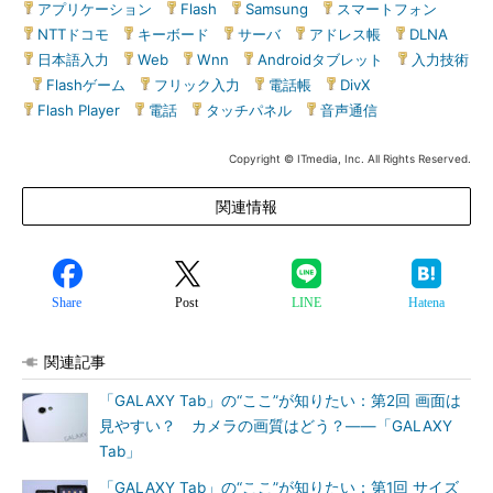
アプリケーション
|
Flash
|
Samsung
|
スマートフォン
|
NTTドコモ
|
キーボード
|
サーバ
|
アドレス帳
|
DLNA
|
日本語入力
|
Web
|
Wnn
|
Androidタブレット
|
入力技術
|
Flashゲーム
|
フリック入力
|
電話帳
|
DivX
|
Flash Player
|
電話
|
タッチパネル
|
音声通信
Copyright © ITmedia, Inc. All Rights Reserved.
関連情報
Share
Post
LINE
Hatena
関連記事
「GALAXY Tab」の“ここ”が知りたい：第2回 画面は
見やすい？ カメラの画質はどう？――「GALAXY
Tab」
「GALAXY Tab」の“ここ”が知りたい：第1回 サイズ