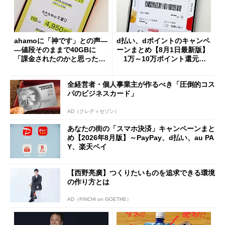
ahamoに「神です」との声―
d払い、dポイントのキャンペ
―値段そのままで40GBに
ーンまとめ【8月1日最新版】
「課金されたのかと思った」
1万～10万ポイント還元の
と戸惑いも
施策がめじろ押し
全経営者・個人事業主が作るべき「圧倒的コス
パのビジネスカード」
AD（クレディセゾン）
あなたの街の「スマホ決済」キャンペーンまと
め【2026年8月版】～PayPay、d払い、au PA
Y、楽天ペイ
【西野亮廣】つくりたいものを追求できる環境
の作り方とは
AD（FINCHI on GOETHE）