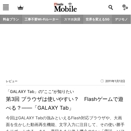
料金プラン
工事不要Wi-Fiルーター
スマホ決済
世界を変える5G
デジモノ
レビュー
2011年1月12日
「GALAXY Tab」の“ここ”が知りたい
第3回 ブラウザは使いやすい？ Flashゲームで遊
べる？――「GALAXY Tab」
今回はGALAXY Tabの強みといえるFlash対応ブラウザや、大画
面を生かした動画再生機能、文字入力に注目して、その使い勝手