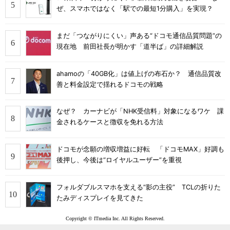
ぜ、スマホではなく「駅での最短1分購入」を実現？
まだ「つながりにくい」声ある“ドコモ通信品質問題”の
現在地 前田社長が明かす「道半ば」の詳細解説
ahamoの「40GB化」は値上げの布石か？ 通信品質改
善と料金設定で揺れるドコモの戦略
なぜ？ カーナビが「NHK受信料」対象になるワケ 課
金されるケースと徴収を免れる方法
ドコモが念願の増収増益に好転 「ドコモMAX」好調も
後押し、今後は“ロイヤルユーザー”を重視
フォルダブルスマホを支える“影の主役” TCLの折りた
たみディスプレイを見てきた
Copyright © ITmedia Inc. All Rights Reserved.