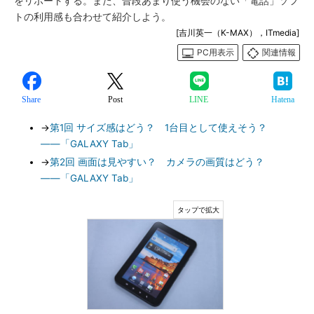
をリポートする。また、普段あまり使う機会のない「電話」ソフ
トの利用感も合わせて紹介しよう。
[吉川英一（K-MAX），ITmedia]
PC用表示
関連情報
Share
Post
LINE
Hatena
→
第1回 サイズ感はどう？ 1台目として使えそう？
――「GALAXY Tab」
→
第2回 画面は見やすい？ カメラの画質はどう？
――「GALAXY Tab」