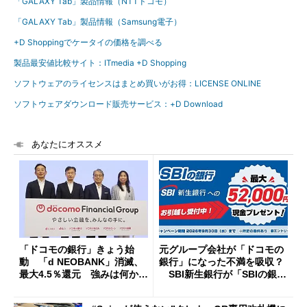
「GALAXY Tab」製品情報（NTTドコモ）
「GALAXY Tab」製品情報（Samsung電子）
+D Shoppingでケータイの価格を調べる
製品最安値比較サイト：ITmedia +D Shopping
ソフトウェアのライセンスはまとめ買いがお得：LICENSE ONLINE
ソフトウェアダウンロード販売サービス：+D Download
あなたにオススメ
「ドコモの銀行」きょう始
元グループ会社が「ドコモの
動 「d NEOBANK」消滅、
銀行」になった不満を吸収？
最大4.5％還元 強みは何か解
SBI新生銀行が「SBIの銀
説
行」として最大5.2万円のキャ
ッシュバックキャンペーンを