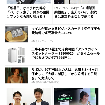
「酷暑日」が生まれた昨今
Rakuten Linkに「AI通話要
「ペルチェ素子」付きの腰掛
約機能」、楽天モバイル契約
けファンなら乗り切れる？
者は追加料金なしで使える
マイルが超たまるビジネスカード！初年度年会
費無料で還元率最大1.125%
AD（クレディセゾン）
工事不要で14畳まで冷房可能「タンスのゲン
スポットクーラー 79800020」がタイムセール
で10％オフの5万3999円に
リボ払い50万円以上の人は、返済を3～6ヶ月
停止して『大幅に減額してから返済する手続
き』で完済して！
AD（渋谷法務総合事務所）