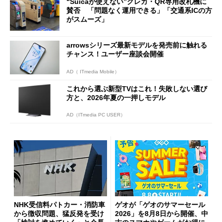
“Suicaが使えない”クレカ・QR専用改札機に
開催
賛否 「問題なく運用できる」「交通系ICの方
がスムーズ」
arrowsシリーズ最新モデルを発売前に触れる
チャンス！ユーザー座談会開催
AD（ ITmedia Mobile）
これから選ぶ新型TVはこれ！失敗しない選び
方と、2026年夏の一押しモデル
AD（ITmedia PC USER）
NHK受信料パトカー・消防車
ゲオが「ゲオのサマーセール
から徴収問題、猛反発を受け
2026」を8月8日から開催、中