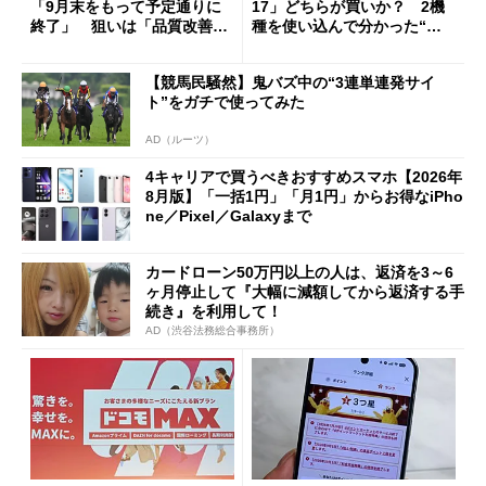
「9月末をもって予定通りに
17」どちらが買いか？ 2機
終了」 狙いは「品質改善」
種を使い込んで分かった“ス
ただし「ルーラル限定で期
ペック表にない違い”
限を切った新契約」の可能性
【競馬民騒然】鬼バズ中の“3連単連発サイ
も
ト”をガチで使ってみた
AD（ルーツ）
4キャリアで買うべきおすすめスマホ【2026年
8月版】「一括1円」「月1円」からお得なiPho
ne／Pixel／Galaxyまで
カードローン50万円以上の人は、返済を3～6
ヶ月停止して『大幅に減額してから返済する手
続き』を利用して！
AD（渋谷法務総合事務所）