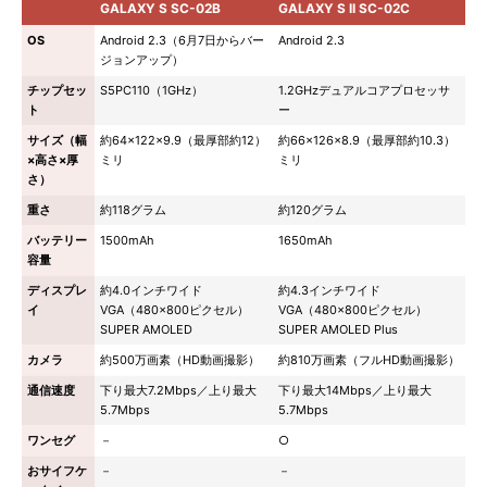
GALAXY S SC-02B
GALAXY S II SC-02C
OS
Android 2.3（6月7日からバー
Android 2.3
ジョンアップ）
チップセッ
S5PC110（1GHz）
1.2GHzデュアルコアプロセッサ
ト
ー
サイズ（幅
約64×122×9.9（最厚部約12）
約66×126×8.9（最厚部約10.3）
×高さ×厚
ミリ
ミリ
さ）
重さ
約118グラム
約120グラム
バッテリー
1500mAh
1650mAh
容量
ディスプレ
約4.0インチワイド
約4.3インチワイド
イ
VGA（480×800ピクセル）
VGA（480×800ピクセル）
SUPER AMOLED
SUPER AMOLED Plus
カメラ
約500万画素（HD動画撮影）
約810万画素（フルHD動画撮影）
通信速度
下り最大7.2Mbps／上り最大
下り最大14Mbps／上り最大
5.7Mbps
5.7Mbps
ワンセグ
－
○
おサイフケ
－
－