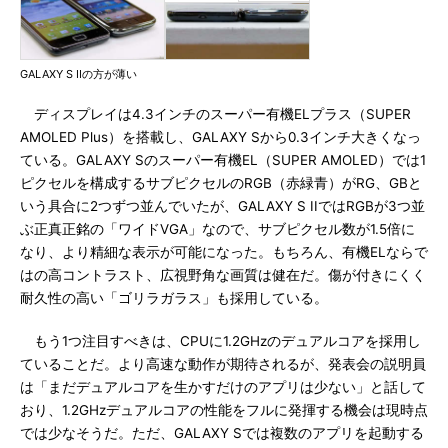
GALAXY S IIの方が薄い
ディスプレイは4.3インチのスーパー有機ELプラス（SUPER
AMOLED Plus）を搭載し、GALAXY Sから0.3インチ大きくなっ
ている。GALAXY Sのスーパー有機EL（SUPER AMOLED）では1
ピクセルを構成するサブピクセルのRGB（赤緑青）がRG、GBと
いう具合に2つずつ並んでいたが、GALAXY S IIではRGBが3つ並
ぶ正真正銘の「ワイドVGA」なので、サブピクセル数が1.5倍に
なり、より精細な表示が可能になった。もちろん、有機ELならで
はの高コントラスト、広視野角な画質は健在だ。傷が付きにくく
耐久性の高い「ゴリラガラス」も採用している。
もう1つ注目すべきは、CPUに1.2GHzのデュアルコアを採用し
ていることだ。より高速な動作が期待されるが、発表会の説明員
は「まだデュアルコアを生かすだけのアプリは少ない」と話して
おり、1.2GHzデュアルコアの性能をフルに発揮する機会は現時点
では少なそうだ。ただ、GALAXY Sでは複数のアプリを起動する