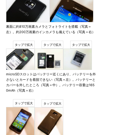
裏面に約810万画素カメラとフォトライトを搭載（写真＝
左）。約200万画素のインカメラも備えている（写真＝右）
microSDスロットはバッテリー近くにあり、バッテリーを外
さないとカードを着脱できない（写真＝左）。バッテリーと
カバーを外したところ（写真＝中）。バッテリー容量は165
0mAh（写真＝右）