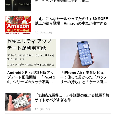
開 イベント開始前に予約可能に
「え、こんなセールやってたの？」80％OFF
以上が続々登場！Amazonの本気が凄すぎる
AD（Amazon）
AndroidとPixelの8月版アッ
「iPhone Air」本音レビュ
プデート配信開始 「Pixel 1
ー：使って分かった「バッテ
0」シリーズのタッチ不具合
リーの持ち」と「ケース選
修正やGPU性能改善なども
び」の悩ましさ
「3連続万馬券…！」今話題の稼げる競馬予想
サイトがバグすぎる件
AD（ルーツ）