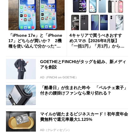
「iPhone 17e」と「iPhone
4キャリアで買うべきおすす
17」どちらが買いか？ 2機
めスマホ【2026年8月版】
種を使い込んで分かった“ス
「一括1円」「月1円」からお
ペック表にない違い”
得なiPhone／Pixel／Galaxy
まで
GOETHEとFINCHIがタッグを組み、新メディ
アを創設
AD（FINCHI on GOETHE）
「酷暑日」が生まれた昨今 「ペルチェ素子」
付きの腰掛けファンなら乗り切れる？
マイルが超たまるビジネスカード！初年度年会
費無料で還元率最大1.125%
AD（クレディセゾン）