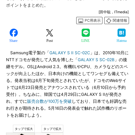
ポイントをまとめた。
[田中聡，ITmedia]
PC用表示
関連情報
Share
Post
LINE
Hatena
Samsung電子製の「
GALAXY S II SC-02C
」は、2010年10月に
NTTドコモが発売して人気を博した「
GALAXY S SC-02B
」の後
継モデル。OSはAndroid 2.3。有機ELやCPU、カメラなどのスペ
ックが向上したほか、日本向けの機能としてワンセグも備えてい
る。発表当初は6月下旬発売とされていたが、ドコモのWebサイ
トでは6月23日発売とアナウンスされている（6月10日から予約
受付）。ちなみに、韓国では4月29日にGALAXY S IIが発売さ
れ、すでに
販売台数が100万を突破
しており、日本でも好調な売
れ行きが期待される。5月16日の発表会で触れた試作機のリポー
トをお届けしよう。