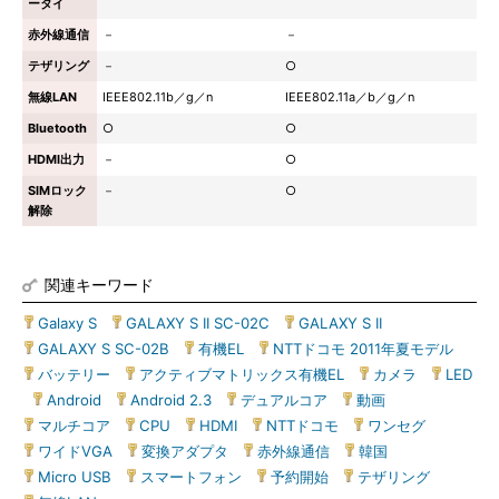
ータイ
赤外線通信
－
－
テザリング
－
○
無線LAN
IEEE802.11b／g／n
IEEE802.11a／b／g／n
Bluetooth
○
○
HDMI出力
－
○
SIMロック
－
○
解除
関連キーワード
Galaxy S
|
GALAXY S II SC-02C
|
GALAXY S II
|
GALAXY S SC-02B
|
有機EL
|
NTTドコモ 2011年夏モデル
|
バッテリー
|
アクティブマトリックス有機EL
|
カメラ
|
LED
|
Android
|
Android 2.3
|
デュアルコア
|
動画
|
マルチコア
|
CPU
|
HDMI
|
NTTドコモ
|
ワンセグ
|
ワイドVGA
|
変換アダプタ
|
赤外線通信
|
韓国
|
Micro USB
|
スマートフォン
|
予約開始
|
テザリング
|