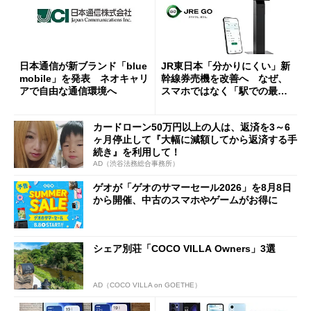
日本通信が新ブランド「blue
JR東日本「分かりにくい」新
mobile」を発表 ネオキャリ
幹線券売機を改善へ なぜ、
アで自由な通信環境へ
スマホではなく「駅での最短
1分購入」を実現？
カードローン50万円以上の人は、返済を3～6
ヶ月停止して『大幅に減額してから返済する手
続き』を利用して！
AD（渋谷法務総合事務所）
ゲオが「ゲオのサマーセール2026」を8月8日
から開催、中古のスマホやゲームがお得に
シェア別荘「COCO VILLA Owners」3選
AD（COCO VILLA on GOETHE）