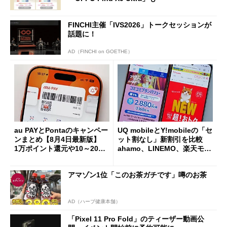
FINCHI主催「IVS2026」トークセッションが
話題に！
AD（FINCHI on GOETHE）
au PAYとPontaのキャンペー
UQ mobileとY!mobileの「セ
ンまとめ【8月4日最新版】
ット割なし」新割引を比較
1万ポイント還元や10～20％
ahamo、LINEMO、楽天モバ
還元あり
イルよりもお得？
アマゾン1位「このお茶ガチです」噂のお茶
AD（ハーブ健康本舗）
「Pixel 11 Pro Fold」のティーザー動画公