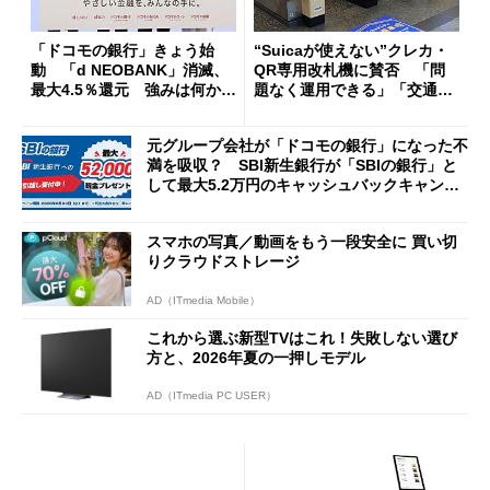
「ドコモの銀行」きょう始
“Suicaが使えない”クレカ・
動 「d NEOBANK」消滅、
QR専用改札機に賛否 「問
最大4.5％還元 強みは何か解
題なく運用できる」「交通系I
説
Cの方がスムーズ」
元グループ会社が「ドコモの銀行」になった不
満を吸収？ SBI新生銀行が「SBIの銀行」と
して最大5.2万円のキャッシュバックキャンペ
ーンを開催
スマホの写真／動画をもう一段安全に 買い切
りクラウドストレージ
AD（ITmedia Mobile）
これから選ぶ新型TVはこれ！失敗しない選び
方と、2026年夏の一押しモデル
AD（ITmedia PC USER）