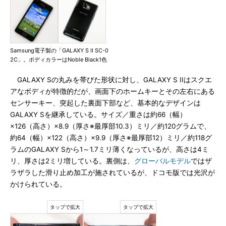
Samsung電子製の「GALAXY S II SC-0
2C」。ボディカラーはNoble Black1色
GALAXY Sの丸みを帯びた形状に対し、GALAXY S IIはスクエ
アなボディが特徴的だが、画面下のホームキーとその左右にある
センサーキー、突起した裏面下部など、基本的なデザインは
GALAXY Sを継承している。サイズ／重さは約66（幅）
×126（高さ）×8.9（厚さ※最厚部10.3）ミリ／約120グラムで、
約64（幅）×122（高さ）×9.9（厚さ※最厚部12）ミリ／約118グ
ラムのGALAXY Sから1～1.7ミリ薄くなっているが、高さは4ミ
リ、厚さは2ミリ増している。裏側は、
グローバルモデル
ではザ
ラザラした滑り止め加工が施されているが、ドコモ版では光沢が
かけられている。