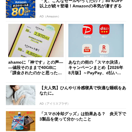
「え、こんなセールやってたの？」80％OFF
以上が続々登場！Amazonの本気が凄すぎる
AD（Amazon）
ahamoに「神です」との声―
あなたの街の「スマホ決済」
―値段そのままで40GBに
キャンペーンまとめ【2026年
「課金されたのかと思った」
8月版】～PayPay、d払い、a
と戸惑いも
u PAY、楽天ペイ
【大人気】ひんやり冷感寝具で快適な睡眠をあ
なたに。
AD（アイリスプラザ）
「スマホ冷却グッズ」は効果ある？ 炎天下で
3製品を使って分かったこと