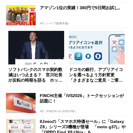
アマゾン1位の実績！380円で5日間お試し。
AD（ハーブ健康本舗）
ソフトバンクのスマホ契約数
ドコモの銀行、アプリアイコ
減はいつ止まる？ 宮川社長
ンを選べるよう方針変更
が反転の時期を語る ホッピ
「さまざまなご意見・ご要望
ング対策は「真剣にやりすぎ
を踏まえ」
た」
FINCHI主催「IVS2026」トークセッションが
話題に！
AD（FINCHI on GOETHE）
IIJmioの「スマホ大特価セール」に「Galaxy
Z8」シリーズ3機種が登場 「moto g37j」や
「OPPO Find X9 Ultra」も