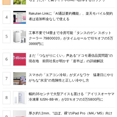
Rakuten Linkに「AI通話要約機能」、楽天モバイル契約
者は追加料金なしで使える
工事不要で14畳まで冷房可能「タンスのゲン スポット
クーラー 79800020」がタイムセールで10％オフの5万
3999円に
まだ「つながりにくい」声ある“ドコモ通信品質問題”の
現在地 前田社長が明かす「道半ば」の詳細解説
スマホの「エアコン冷却」がダメなワケ 猛暑日にやり
がちな“水没”の危険性と正しい冷やし方
幅約35センチで大型アイスも置ける「アイリスオーヤマ
冷凍庫 IUSN-8B-W」が20％オフの3万5800円に
厚さ約1.2mm、“ほぼ、裸”のiPad Pro（M4／M5）向け