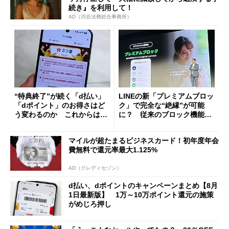
続き』を利用して！
AD（渋谷法務総合事務所）
“特典終了”が続く「d払い」
LINEの新「プレミアムブロッ
「dポイント」のお得さはど
ク」で完全な“絶縁”が可能
う変わるのか これからは
に？ 従来のブロック機能と
「dカード」の利用が得策？
の決定的な違い
マイルが超たまるビジネスカード！初年度年会
費無料で還元率最大1.125%
AD（クレディセゾン）
d払い、dポイントのキャンペーンまとめ【8月
1日最新版】 1万～10万ポイント還元の施策
がめじろ押し