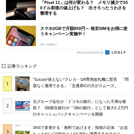
「Pixel 11」は何が変わる？ メモリ減少で10
0ドル前後の値上げも？ 出そろったうわさを
整理する
スマホ2GBで月額850円～ 格安SIMをお得に使
うキャンペーン実施中！
AD（IIJmio）
Recommended by
記事ランキング
“Suicaが使えない”クレカ・QR専用改札機に賛否 「問
題なく運用できる」「交通系ICの方がスムーズ」
元グループ会社が「ドコモの銀行」になった不満を吸
収？ SBI新生銀行が「SBIの銀行」として最大5.2万円
のキャッシュバックキャンペーンを開催
SNSで多発する「無料であげます」投稿の正体 “お涙
ちょうだい”で偽サイトやLINEへ誘導するカラクリ