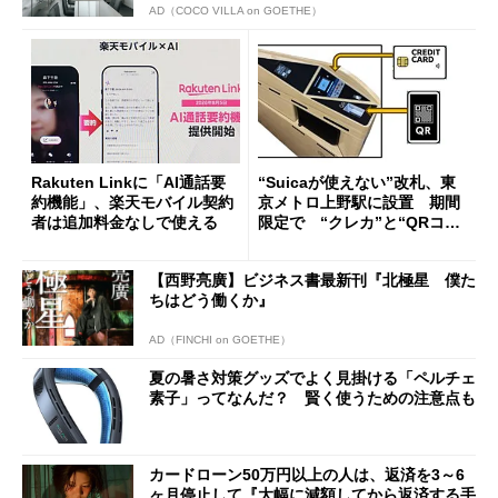
AD（COCO VILLA on GOETHE）
Rakuten Linkに「AI通話要
“Suicaが使えない”改札、東
約機能」、楽天モバイル契約
京メトロ上野駅に設置 期間
者は追加料金なしで使える
限定で “クレカ”と“QRコー
ド”専用
【西野亮廣】ビジネス書最新刊『北極星 僕た
ちはどう働くか』
AD（FINCHI on GOETHE）
夏の暑さ対策グッズでよく見掛ける「ペルチェ
素子」ってなんだ？ 賢く使うための注意点も
カードローン50万円以上の人は、返済を3～6
ヶ月停止して『大幅に減額してから返済する手