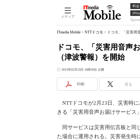
料金
iPho
メディア
Spon
ITmedia Mobile
>
NTTドコモ
>
ドコモ、「災害用
ドコモ、「災害用音声
（津波警報）を開始
2012年02月23日 16時50分 公開
印刷
見る
NTTドコモが2月23日、災害時
きる「災害用音声お届けサービス」
同サービスは災害用伝言板と同じ
た場合に運用される。災害発生時