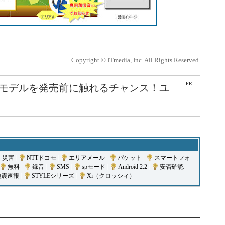
Copyright © ITmedia, Inc. All Rights Reserved.
- PR -
最新モデルを発売前に触れるチャンス！ユ
災害
|
NTTドコモ
|
エリアメール
|
パケット
|
スマートフォ
無料
|
録音
|
SMS
|
spモード
|
Android 2.2
|
安否確認
|
地震速報
|
STYLEシリーズ
|
Xi（クロッシィ）