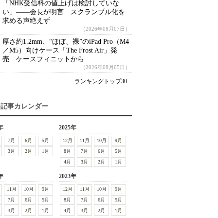
「NHK受信料の値上げは検討していな
い」――会長が明言 スクランブル化を
求める声絶えず
（2026年08月07日）
厚さ約1.2mm、“ほぼ、裸”のiPad Pro（M4
／M5）向けケース「The Frost Air」発
売 ケースフィニットから
（2026年08月05日）
ランキングトップ30
去記事カレンダー
年
2025年
7月
6月
5月
12月
11月
10月
9月
3月
2月
1月
8月
7月
6月
5月
4月
3月
2月
1月
年
2023年
11月
10月
9月
12月
11月
10月
9月
7月
6月
5月
8月
7月
6月
5月
3月
2月
1月
4月
3月
2月
1月