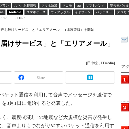
プラン
スマホお得情報
スマホ決済
ドコモ
ソフトバンク
楽天モバイル
au
スマホケース
ウェアラブル
イヤフォン
バッテリー
デジモ
ne
Android
sored ｜
IIJmio
音声お届けサービス」と「エリアメール」（津波警報）を開始
お届けサービス」と「エリアメール」
[田中聡，
ITmedia
]
アク
Share
にパケット通信を利用して音声でメッセージを送信で
を3月1日に開始すると発表した。
く、震度6弱以上の地震など大規模な災害が発生し
に、音声よりもつながりやすいパケット通信を利用す