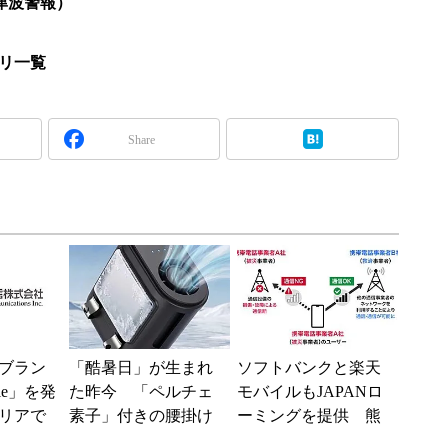
津波警報）
プリ一覧
Share
ブラン
「酷暑日」が生まれ
ソフトバンクと楽天
ile」を発
た昨今 「ペルチェ
モバイルもJAPANロ
リアで
素子」付きの腰掛け
ーミングを提供 熊
境へ
ファンなら乗り切れ
本地震の影響で障害