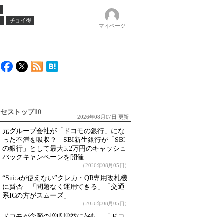
ノ
チョイ得
マイページ
セストップ10
2026年08月07日 更新
元グループ会社が「ドコモの銀行」にな
った不満を吸収？ SBI新生銀行が「SBI
の銀行」として最大5.2万円のキャッシュ
バックキャンペーンを開催
（2026年08月05日）
“Suicaが使えない”クレカ・QR専用改札機
に賛否 「問題なく運用できる」「交通
系ICの方がスムーズ」
（2026年08月05日）
ドコモが念願の増収増益に好転 「ドコ