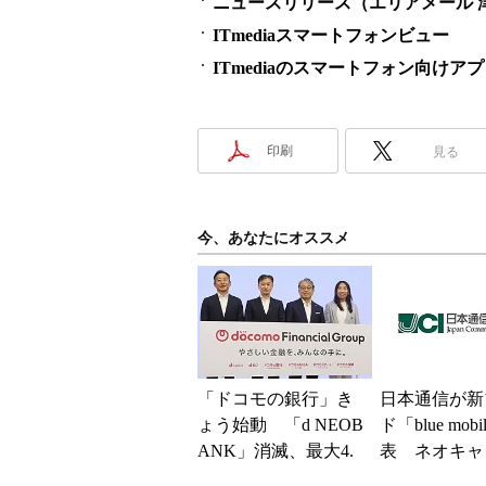
ニュースリリース（エリアメール 
ITmediaスマートフォンビュー
ITmediaのスマートフォン向けア
印刷
見る
今、あなたにオススメ
「ドコモの銀行」き
日本通信が新
ょう始動 「d NEOB
ド「blue mob
ANK」消滅、最大4.
表 ネオキャ
5％還元 強みは何か
自由な通信環