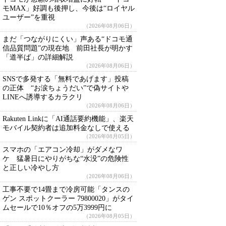
モMAX」好調も後押し、今後は“ロイヤル
ユーザー”を重視
（2026年08月06日）
まだ「つながりにくい」声ある“ドコモ通
信品質問題”の現在地 前田社長が明かす
「道半ば」の詳細解説
（2026年08月06日）
SNSで多発する「無料であげます」投稿
の正体 “お涙ちょうだい”で偽サイトや
LINEへ誘導するカラクリ
（2026年08月06日）
Rakuten Linkに「AI通話要約機能」、楽天
モバイル契約者は追加料金なしで使える
（2026年08月05日）
スマホの「エアコン冷却」がダメなワ
ケ 猛暑日にやりがちな“水没”の危険性
と正しい冷やし方
（2026年08月06日）
工事不要で14畳まで冷房可能「タンスの
ゲン スポットクーラー 79800020」がタイ
ムセールで10％オフの5万3999円に
（2026年08月05日）