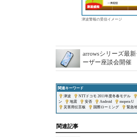
津波警報の受信イメージ
arrowsシリーズ
ーザー座談会開催
関連キーワード
津波
|
NTTドコモ 2011年度冬春モデル
|
ン
|
地震
|
安否
|
Android
|
mopera U
|
災害用伝言板
|
国際ローミング
|
緊急
関連記事