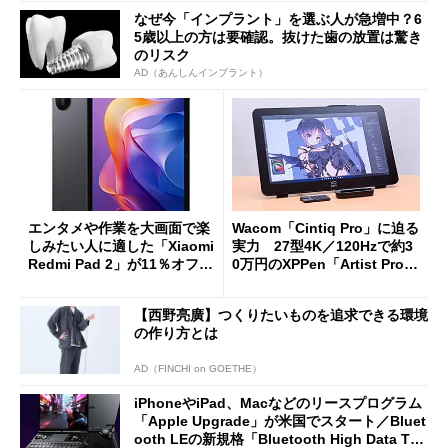
なぜ今「インプラント」を選ぶ人が急増中？6
5歳以上の方は要確認。抜けた歯の放置は驚き
のリスク
AD（あんしんインプラント）
エンタメや作業を大画面で楽
Wacom「Cintiq Pro」に迫る
しみたい人に適した「Xiaomi
実力 27型4K／120Hzで約3
Redmi Pad 2」が11％オフの
0万円のXPPen「Artist Pro 2
2万4980円に
7（Gen 2）」でお絵描きして
分かった魅力と妥協点
【西野亮廣】つくりたいものを追求できる環境
の作り方とは
AD（FINCHI on GOETHE）
iPhoneやiPad、Macなどのリースプログラム
「Apple Upgrade」が米国でスタート／Bluet
ooth LEの新規格「Bluetooth High Data Thr