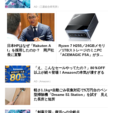
AD（三菱総合研究所）
日本HPはなぜ「Rakuten A
Ryzen 7 H255／24GBメモリ
I」を採用したのか？ 岡戸社
／1TBストレージのミニPC
長に直撃
「ACEMAGIC F5A」がタイ
ムセールで41％オフの10万69
98円に
「え、こんなセールやってたの？」80％OFF
以上が続々登場！Amazonの本気が凄すぎる
AD（Amazon）
軽さ1.1kg×自動ごみ収集対応で5万円台のペン
型掃除機「Dreame S1 Station」を試す 見え
た長所と短所
「創薬立国」復活への分岐点