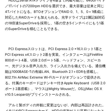
HDDはSerial ATAドライブを4基まで内蔵可能だ。640Gバイト
／1Tバイトの7200rpm HDDを選択でき、最大容量は従来と同じ
4Tバイトになる。BTOオプションでRAID 0、1、5、0＋1構成に
対応したRAIDカードも加えられる。光学ドライブは2層記録対応
の18倍速SuperDriveを採用し、1基の空き5インチベイにもう1基
のSuperDriveを積むこともできる。
PCI Expressスロットは、PCI Express 2.0 x16スロット1基と
PCI Express x4スロット2基を実装。インタフェースはFireWire
800ポート4基、USB 2.0ポート5基、ヘッドフォン、スピーカ
ー、光デジタル音声入出力、ライン入出力を備えている。通信機
能は1000BASE-Tの有線LAN、Bluetooth 2.1＋EDRを搭載し、
802.11n AirMac Extreme Wi-Fiカードがオプションで提供され
る。付属のキーボードはテンキー付きApple Keyboard（USB 2.0
ポート2基搭載）、マウスはMighty Mouseだ。OSはMac OS X
v10.5 Leopardがプリインストールされる。
アルミ製ボディの外観に変更はないが、内部は再設計された。
メモリやPCI Expressカード、HDDの追加がより容易になったと