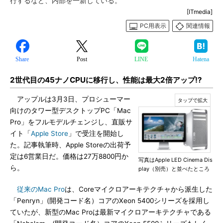
行するなど、内部を一新している。
[ITmedia]
PC用表示
関連情報
Share
Post
LINE
Hatena
2世代目の45ナノCPUに移行し、性能は最大2倍アップ!?
アップルは3月3日、プロシューマー
向けのタワー型デスクトップPC「Mac
Pro」をフルモデルチェンジし、直販サ
イト「
Apple Store
」で受注を開始し
た。記事執筆時、Apple Storeの出荷予
定は6営業日だ。価格は27万8800円か
写真はApple LED Cinema Dis
ら。
play（別売）と並べたところ
従来のMac Pro
は、Coreマイクロアーキテクチャから派生した
「Penryn」(開発コード名）コアのXeon 5400シリーズを採用し
ていたが、新型のMac Proは最新マイクロアーキテクチャである