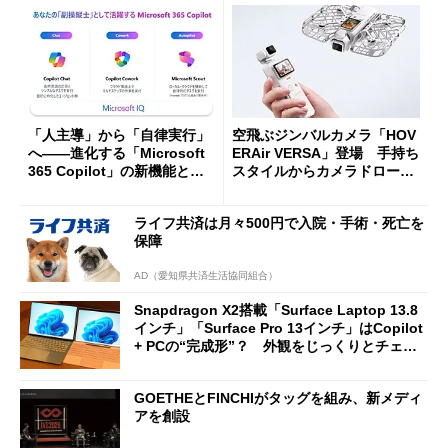
「人主導」から「自律実行」
空飛ぶジンバルカメラ「HOV
へ――進化する「Microsoft
ERAir VERSA」登場 手持ち
365 Copilot」の新機能とエ
スタイルからカメラドローン
ージェントAIの現在地
に合体変形
ライフ共済は月々500円で入院・手術・死亡を
保障
AD（愛知県共済生活協同組合）
Snapdragon X2搭載「Surface Laptop 13.8
インチ」「Surface Pro 13インチ」はCopilot
+ PCの“完成形”？ 外観をじっくりとチェッ
クしてみた
GOETHEとFINCHIがタッグを組み、新メディ
アを創設