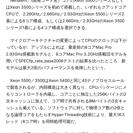
「Nehalem」(開発コード名）コアのXeon 5500シリーズもしく
はXeon 3500シリーズを初めて搭載した。いずれもクアッドコア
CPUで、2.26GHz／2.66GHz／2.93GHzのXeon 5500シリーズ2
基による8コア構成、もしくは2.66GHz／2.93GHzのXeon 3500
シリーズ1基による4コア構成を選択できる。
マイクロアーキテクチャの変更によってCPUのクロックは下が
っているが、アップルによれば、量産前の8コアMac Pro
2.93GHz搭載新モデルと、8コアMac Pro 3.2GHz搭載旧モデルを
用いてSPECfp_rate_base2006テストの結果を比べたところ、新
モデルは最大2倍のパフォーマンスを発揮したという。
Xeon 5500／3500はXeon 5400と同じ45ナノプロセスルール
で製造されるが、内部構造は大きく異なり、CPUパッケージにメ
モリコントローラを内蔵し、コアごとに独立した256Kバイトの2
次キャッシュに加えて、コア間で共有される8Mバイトの3次キャ
ッシュも備えている。ソフトウェアに対して物理コア数の2倍と
なる論理コアをもたらすHyper-Threading技術により、最大16ス
レッド（8コア時）を同時処理可能だ。