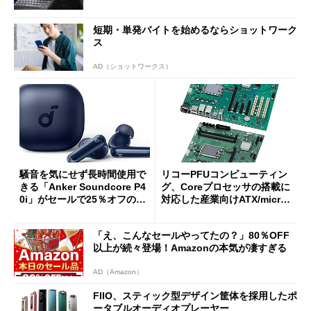
oughput」が明...
短期・単発バイトを始めるならショットワーク
ス
AD（ショットワークス）
騒音を気にせず長時間使用で
リコーPFUコンピューティン
きる「Anker Soundcore P4
グ、Coreプロセッサの搭載に
0i」がセールで25％オフの59
対応した産業向けATX/micro
90円に
ATXマザーボード
「え、こんなセールやってたの？」80％OFF
以上が続々登場！Amazonの本気が凄すぎる
AD（Amazon）
FIIO、スティック型デザイン筐体を採用したポ
ータブルオーディオプレーヤー