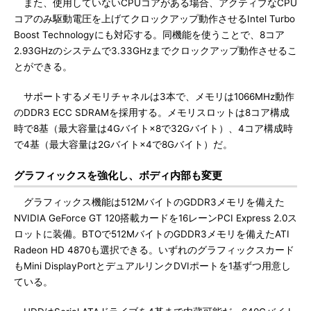
また、使用していないCPUコアがある場合、アクティブなCPU
コアのみ駆動電圧を上げてクロックアップ動作させるIntel Turbo
Boost Technologyにも対応する。同機能を使うことで、8コア
2.93GHzのシステムで3.33GHzまでクロックアップ動作させるこ
とができる。
サポートするメモリチャネルは3本で、メモリは1066MHz動作
のDDR3 ECC SDRAMを採用する。メモリスロットは8コア構成
時で8基（最大容量は4Gバイト×8で32Gバイト）、4コア構成時
で4基（最大容量は2Gバイト×4で8Gバイト）だ。
グラフィックスを強化し、ボディ内部も変更
グラフィックス機能は512MバイトのGDDR3メモリを備えた
NVIDIA GeForce GT 120搭載カードを16レーンPCI Express 2.0ス
ロットに装備。BTOで512MバイトのGDDR3メモリを備えたATI
Radeon HD 4870も選択できる。いずれのグラフィックスカード
もMini DisplayPortとデュアルリンクDVIポートを1基ずつ用意し
ている。