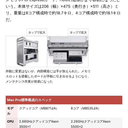
いう。本体サイズは206（幅）×475（奥行き）×511（高さ）ミ
リ、重量は8コア構成時で約18.7キロ、4コア構成時で約18.1キロ
だ。
外観に変更はないが、内部構造には手が加えられた。メモリ
スロットを搭載したボードが手軽に引き出せるようになり、
メンテナンス作業が容易になった
Mac Pro標準構成のスペック
モデ
クアッドコア（MB871J/A）
8コア（MB535J/A）
ル
CPU
2.66GHzクアッドコアXeon
2.26GHzクアッドコアXeon
3500×1
5500×2