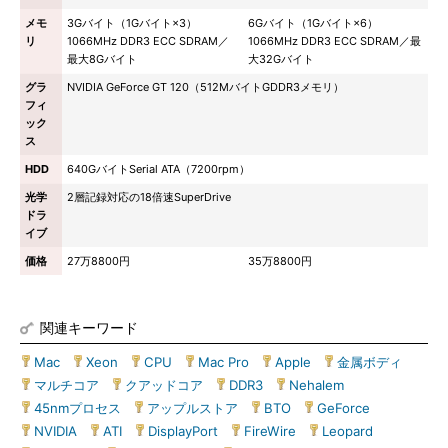
メモ
3Gバイト（1Gバイト×3）
6Gバイト（1Gバイト×6）
リ
1066MHz DDR3 ECC SDRAM／
1066MHz DDR3 ECC SDRAM／最
最大8Gバイト
大32Gバイト
グラ
NVIDIA GeForce GT 120（512MバイトGDDR3メモリ）
フィ
ック
ス
HDD
640GバイトSerial ATA（7200rpm）
光学
2層記録対応の18倍速SuperDrive
ドラ
イブ
価格
27万8800円
35万8800円
関連キーワード
Mac
|
Xeon
|
CPU
|
Mac Pro
|
Apple
|
金属ボディ
|
マルチコア
|
クアッドコア
|
DDR3
|
Nehalem
|
45nmプロセス
|
アップルストア
|
BTO
|
GeForce
|
NVIDIA
|
ATI
|
DisplayPort
|
FireWire
|
Leopard
|