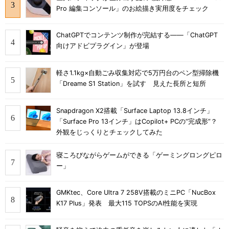
Pro 編集コンソール」のお絵描き実用度をチェック
ChatGPTでコンテンツ制作が完結する――「ChatGPT
向けアドビプラグイン」が登場
軽さ1.1kg×自動ごみ収集対応で5万円台のペン型掃除機
「Dreame S1 Station」を試す 見えた長所と短所
Snapdragon X2搭載「Surface Laptop 13.8インチ」
「Surface Pro 13インチ」はCopilot+ PCの“完成形”？
外観をじっくりとチェックしてみた
寝ころびながらゲームができる「ゲーミングロングピロ
ー」
GMKtec、Core Ultra 7 258V搭載のミニPC「NucBox
K17 Plus」発表 最大115 TOPSのAI性能を実現