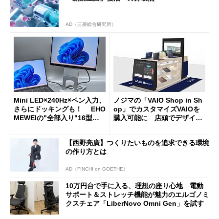
AD（三菱総合研究所）
Mini LED×240Hz×ペン入力、
ノジマの「VAIO Shop in Sh
さらにドッキングも！ EHO
op」でカスタマイズVAIOを
MEWEIの"全部入り"16型モ
購入可能に 店頭でデザイン
バイルディスプレイ「TM-16
や質感を確認しながら購入可
0PW」徹底レビュー
能
【西野亮廣】つくりたいものを追求できる環境
の作り方とは
AD（FINCHI on GOETHE）
10万円台で手に入る、理想の座り心地 電動
サポート＆ストレッチ機能が魅力のエルゴノミ
クスチェア「LiberNovo Omni Gen」を試す