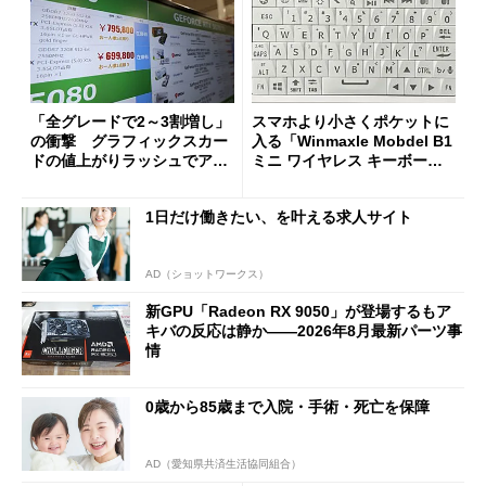
「全グレードで2～3割増し」
スマホより小さくポケットに
の衝撃 グラフィックスカー
入る「Winmaxle Mobdel B1
ドの値上がりラッシュでアキ
ミニ ワイヤレス キーボー
バの購入制限が深刻化
ド」がセールで10％オフの37
94円に
1日だけ働きたい、を叶える求人サイト
AD（ショットワークス）
新GPU「Radeon RX 9050」が登場するもア
キバの反応は静か――2026年8月最新パーツ事
情
0歳から85歳まで入院・手術・死亡を保障
AD（愛知県共済生活協同組合）