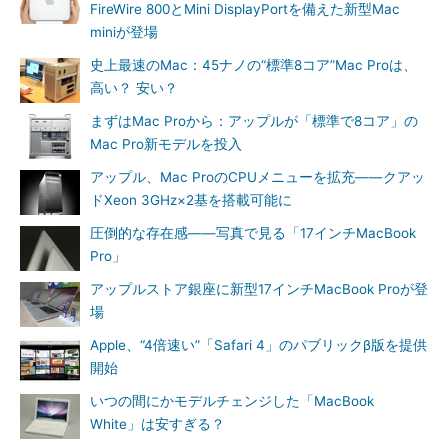
FireWire 800とMini DisplayPortを備えた新型Mac
miniが登場
史上最速のMac：45ナノの“標準8コア”Mac Proは、
高い？ 安い？
まずはMac Proから：アップルが「標準で8コア」の
Mac Pro新モデルを投入
アップル、Mac ProのCPUメニューを拡充――クアッ
ドXeon 3GHz×2基を搭載可能に
圧倒的な存在感――写真で見る「17インチMacBook
Pro」
アップルストア銀座に新型17インチMacBook Proが登
場
Apple、“4倍速い”「Safari 4」のパブリックβ版を提供
開始
いつの間にかモデルチェンジした「MacBook
White」は安すぎる？