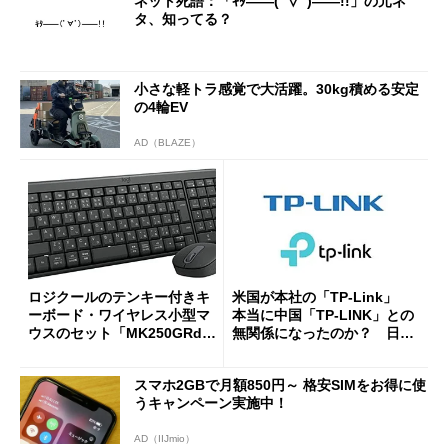
ネット死語：「ｷﾀ――(ﾟ∀ﾟ)――!!」の元ネ
タ、知ってる？
小さな軽トラ感覚で大活躍。30kg積める安定
の4輪EV
AD（BLAZE）
ロジクールのテンキー付きキ
米国が本社の「TP-Link」
ーボード・ワイヤレス小型マ
本当に中国「TP-LINK」との
ウスのセット「MK250GRd」
無関係になったのか？ 日本
がセールで15％オフの2980円
法人に聞く
に
スマホ2GBで月額850円～ 格安SIMをお得に使
うキャンペーン実施中！
AD（IIJmio）