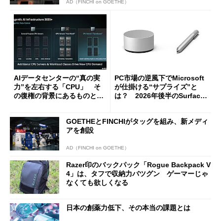
AD（FINCHI on GOETHE）
AIデータセンターの“真の実
PC市場の逆風下でMicrosoft
力”を左右する「CPU」 そ
が仕掛ける“サプライズ”と
の復権の背景にあるものと
は？ 2026年後半のSurface
は？
新製品を予想する
GOETHEとFINCHIがタッグを組み、新メディ
アを創設
AD（FINCHI on GOETHE）
Razer印のバックパック「Rogue Backpack V
4」は、タフで収納力バツグン ゲーマーじゃ
なくても欲しくなる
日本の創薬力低下、その本当の課題とは