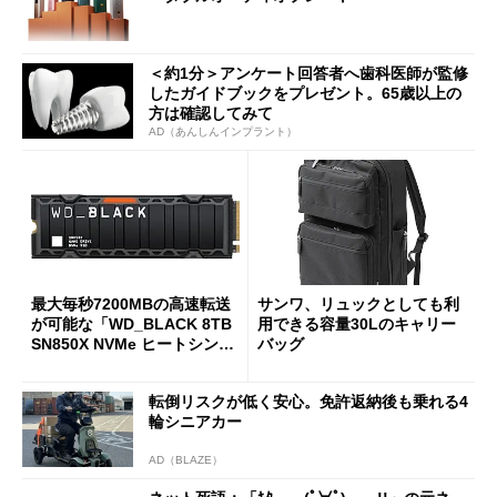
＜約1分＞アンケート回答者へ歯科医師が監修
したガイドブックをプレゼント。65歳以上の
方は確認してみて
AD（あんしんインプラント）
最大毎秒7200MBの高速転送
サンワ、リュックとしても利
が可能な「WD_BLACK 8TB
用できる容量30Lのキャリー
SN850X NVMe ヒートシンク
バッグ
付き」が18％オフの17万508
7円に
転倒リスクが低く安心。免許返納後も乗れる4
輪シニアカー
AD（BLAZE）