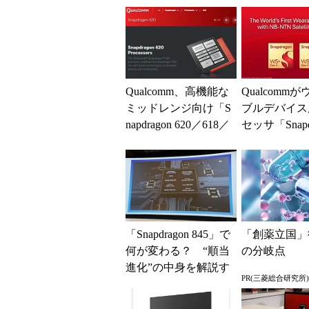
Qualcomm、高機能な
Qualcomm
ミッドレンジ向け「S
ブルデバイス
napdragon 620／618／
セッサ「Snapd
425／415」を...
W5／W5+ Gen 
「Snapdragon 845」で
「創薬立国」
何が変わる？ “順当
の分岐点
進化”の中身を解説す
PR(三菱総合研究所)
る (1/3)