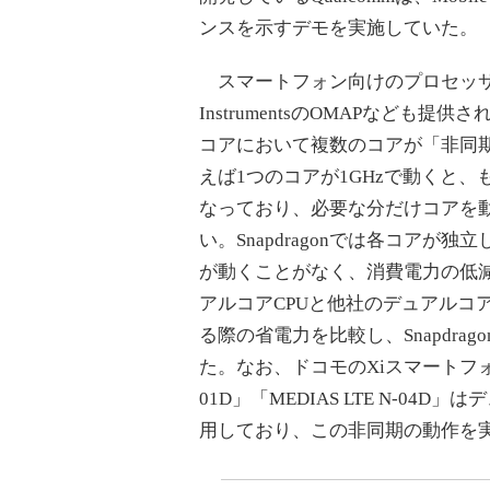
ンスを示すデモを実施していた。
スマートフォン向けのプロセッサーはSna
InstrumentsのOMAPなども提
コアにおいて複数のコアが「非同期
えば1つのコアが1GHzで動くと
なっており、必要な分だけコアを
い。Snapdragonでは各コア
が動くことがなく、消費電力の低減につ
アルコアCPUと他社のデュアルコ
る際の省電力を比較し、Snapdr
た。なお、ドコモのXiスマートフォン「GALA
01D」「MEDIAS LTE N-04D」
用しており、この非同期の動作を