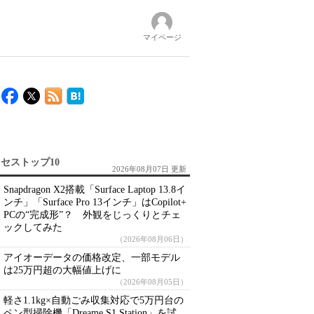
マイページ
セストップ10
2026年08月07日 更新
Snapdragon X2搭載「Surface Laptop 13.8イ
ンチ」「Surface Pro 13インチ」はCopilot+
PCの“完成形”？ 外観をじっくりとチェ
ックしてみた
（2026年08月06日）
アイオーデータの価格改定、一部モデル
は25万円超の大幅値上げに
（2026年08月05日）
軽さ1.1kg×自動ごみ収集対応で5万円台の
ペン型掃除機「Dreame S1 Station」を試