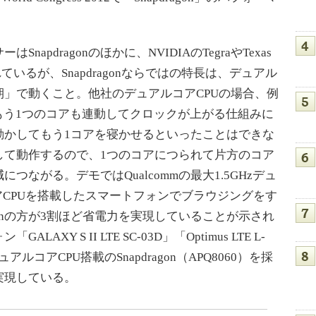
pdragonのほかに、NVIDIAのTegraやTexas
供されているが、Snapdragonならではの特長は、デュアル
」で動くこと。他社のデュアルコアCPUの場合、例
、もう1つのコアも連動してクロックが上がる仕組みに
動かしてもう1コアを寝かせるといったことはできな
が独立して動作するので、1つのコアにつられて片方のコア
ながる。デモではQualcommの最大1.5GHzデュ
アCPUを搭載したスマートフォンでブラウジングをす
agonの方が3割ほど省電力を実現していることが示され
XY S II LTE SC-03D」「Optimus LTE L-
はデュアルコアCPU搭載のSnapdragon（APQ8060）を採
実現している。