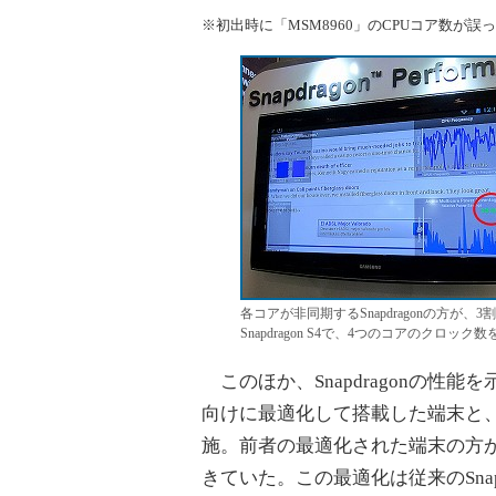
※初出時に「MSM8960」のCPUコア数が誤っ
各コアが非同期するSnapdragonの方
Snapdragon S4で、4つのコアのクロッ
このほか、Snapdragonの性能を示す
向けに最適化して搭載した端末と
施。前者の最適化された端末の方
きていた。この最適化は従来のSnapd