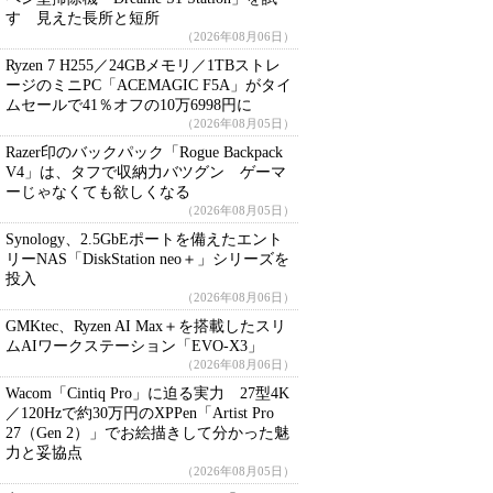
す 見えた長所と短所
（2026年08月06日）
Ryzen 7 H255／24GBメモリ／1TBストレ
ージのミニPC「ACEMAGIC F5A」がタイ
ムセールで41％オフの10万6998円に
（2026年08月05日）
Razer印のバックパック「Rogue Backpack
V4」は、タフで収納力バツグン ゲーマ
ーじゃなくても欲しくなる
（2026年08月05日）
Synology、2.5GbEポートを備えたエント
リーNAS「DiskStation neo＋」シリーズを
投入
（2026年08月06日）
GMKtec、Ryzen AI Max＋を搭載したスリ
ムAIワークステーション「EVO-X3」
（2026年08月06日）
Wacom「Cintiq Pro」に迫る実力 27型4K
／120Hzで約30万円のXPPen「Artist Pro
27（Gen 2）」でお絵描きして分かった魅
力と妥協点
（2026年08月05日）