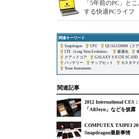
「5年前のPC」と
する快適PCライフ
関連キーワード
Snapdragon
|
CPU
|
QUALCOMM（ク
LTE（Long Term Evolution）
|
最適化
|
クアッドコア
|
GALAXY S II LTE SC-03D
バッテリー
|
チップセット
|
カスタマ
Texas Instruments
関連記事
2012 International
「AllJoyn」などを披露
COMPUTEX TAIP
Snapdragon最新事情