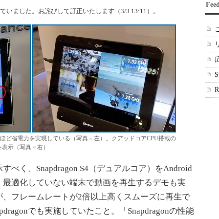
Fee
ていました。お詫びして訂正いたします（3/3 13:11）。
が、3割ほど省電力を実現している（写真＝左）。クアッドコアCPU搭載の
ク数を表示（写真＝右）
べく、Snapdragon S4（デュアルコア）をAndroid
、最適化していない端末で動画を再生するデモも実
が、フレームレートが2倍以上高くスムーズに再生で
ragonでも実施していたこと。「Snapdragonの性能