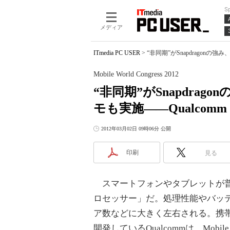
S
メディア
ITmedia PC USER
>
“非同期”がSnapdragonの強み、最新
Mobile World Congress 2012
“非同期”がSnapdragon
モも実施――Qualcomm
2012年03月02日 09時06分 公開
印刷
見る
スマートフォンやタブレットが普
ロセッサー」だ。処理性能やバッ
ア数などに大きく左右される。携
開発しているQualcommは、Mobile W