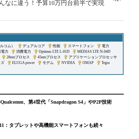
- PR -
こんなに違う！予算10万円台前半で実現
アルコム）
|
デュアルコア
|
性能
|
スマートフォン
|
電力
|
省電力
|
消費電力
|
Optimus LTE L-01D
|
MEDIAS LTE N-04D
|
|
28nmプロセス
|
45nmプロセス
|
アプリケーションプロセッサ
|
イズ
|
ELUGA power
|
モデム
|
NVIDIA
|
OMAP
|
Tegra
|
 CES：Qualcomm、第4世代「Snapdragon S4」やP2P技術
EI 2011：タブレットや高機能スマートフォンも続々