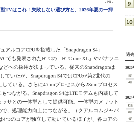
- PR -
型TVはこれ！失敗しない選び方と、2026年夏の一押
ュアルコアCPUを搭載した「Snapdragon S4」
過
Cでも発表されたHTCの「HTC one XL」やパナソニ
」などへの採用が決まっている。従来のSnapdragonは
2026
していたが、Snapdragon S4ではCPUが第2世代の
8月
4月
上している。さらに45nmプロセスから28nmプロセス
ながる。Snapdragon S4はLTEモデムも内蔵して
2024
セッサとの一体型として提供可能。一体型のメリット
12月
ので、処理能力向上につながる」（クアルコムジャパ
8月
は4つのコアが独立して動いている様子が、各コアの
4月