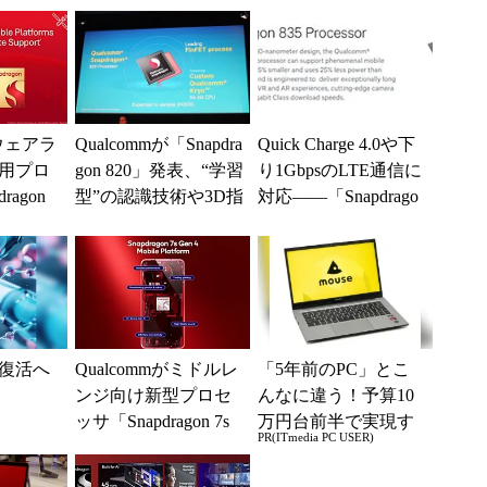
がウェアラ
Qualcommが「Snapdra
Quick Charge 4.0や下
用プロ
gon 820」発表、“学習
り1GbpsのLTE通信に
ragon
型”の認識技術や3D指
対応――「Snapdrago
2」...
紋認証でモバイル...
n 835...
復活へ
Qualcommがミドルレ
「5年前のPC」とこ
ンジ向け新型プロセ
んなに違う！予算10
ッサ「Snapdragon 7s
万円台前半で実現す
PR(ITmedia PC USER)
Gen 4」をリリース...
る快適PCライフ