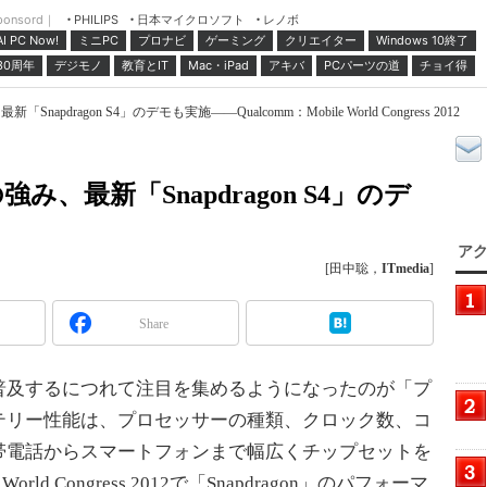
ponsord｜
日本マイクロソフト
レノボ
PHILIPS
ミニPC
プロナビ
ゲーミング
クリエイター
Windows 10終了
AI PC Now!
30周年
デジモノ
教育とIT
Mac・iPad
アキバ
PCパーツの道
チョイ得
「Snapdragon S4」のデモも実施――Qualcomm：Mobile World Congress 2012
の強み、最新「Snapdragon S4」のデ
アク
[田中聡，
ITmedia
]
Share
及するにつれて注目を集めるようになったのが「プ
テリー性能は、プロセッサーの種類、クロック数、コ
帯電話からスマートフォンまで幅広くチップセットを
orld Congress 2012で「Snapdragon」のパフォーマ