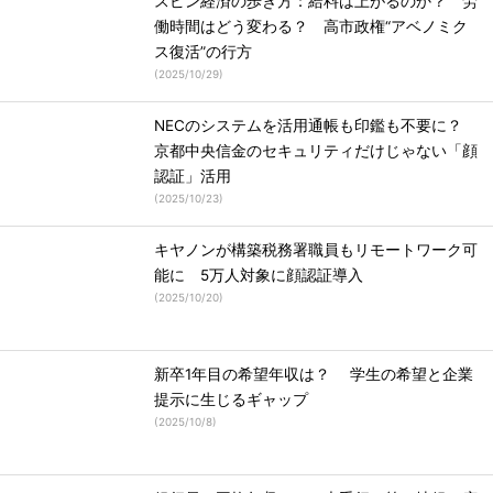
スピン経済の歩き方：給料は上がるのか？ 労
働時間はどう変わる？ 高市政権“アベノミク
ス復活”の行方
(
2025/10/29
)
NECのシステムを活用通帳も印鑑も不要に？
京都中央信金のセキュリティだけじゃない「顔
認証」活用
(
2025/10/23
)
キヤノンが構築税務署職員もリモートワーク可
能に 5万人対象に顔認証導入
(
2025/10/20
)
新卒1年目の希望年収は？ 学生の希望と企業
提示に生じるギャップ
(
2025/10/8
)