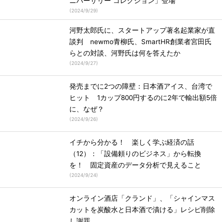
ニバーサリー コレクション」登場
(
2024/9/29
)
河野太郎氏に、スタートアップ著名起業家が直
談判 newmo青柳氏、SmartHR創業者宮田氏
らとの対談、河野氏は何を答えたか
(
2024/9/27
)
発売までに2つの障壁：日本酒アイス、台湾で
ヒット 1カップ800円するのに2年で輸出額5倍
に、なぜ？
(
2024/9/26
)
イチから分かる！ 楽しく学ぶ経済の話
（12）：「設備頼りのビジネス」から転換
を！ 固定資産のデータ分析で見えること
(
2024/9/24
)
オンライン酒店「クランド」、「シャインマス
カットを炭酸水と日本酒で漬ける」レシピ削除
し謝罪