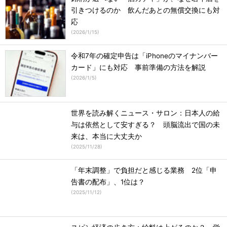
引きつけるのか 飲んだあとの無償交換にも対
応
(
2026/1/15
)
令和7年の確定申告は「iPhoneのマイナンバー
カード」にも対応 事前準備の方法を解説
(
2026/1/5
)
世界を読み解くニュース・サロン：日本人の給
与は依然として安すぎる？ 頭脳流出で国の未
来は、本当に大丈夫か
(
2025/11/28
)
「年末調整」で負担だと感じる業務 2位「申
告書の配布」、1位は？
(
2025/11/12
)