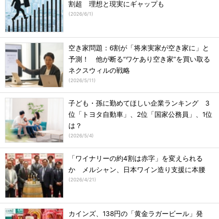
割超 理想と現実にギャップも
(
2026/6/1
)
空き家問題：6割が「将来実家が空き家に」と
予測！ 他が断る“ワケあり空き家”を買い取る
ネクスウィルの戦略
(
2026/5/11
)
子ども・孫に勤めてほしい企業ランキング 3
位「トヨタ自動車」、2位「国家公務員」、1位
は？
(
2026/5/4
)
「ワイナリーの約4割は赤字」を変えられる
か メルシャン、日本ワイン造り支援に本腰
(
2026/4/21
)
カインズ、138円の「黄金ラガービール」発