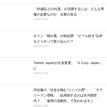
「65歳以上の社員」が活躍するには、どんな準
備が必要なのか 企業の盲点
(
2024/11/28
)
キリン「晴れ風」が絶好調 “ビール好き”以外
をどうやって取り込んだ？
(
2024/11/27
)
Twitter Japanが社名変更、「X Corp. Japan」
に
(
2024/11/24
)
河合薫の「社会を蝕む“ジジイの壁”」：「サラ
リーマン増税」、結局損するのは氷河期世
代？ 「雇用の流動性」で失われるモノ
(
2024/11/22
)