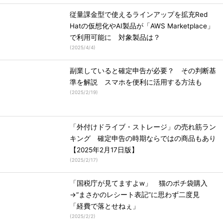
従量課金型で使えるラインアップを拡充Red
Hatの仮想化やAI製品が「AWS Marketplace」
で利用可能に 対象製品は？
(
2025/4/4
)
副業していると確定申告が必要？ その判断基
準を解説 スマホを便利に活用する方法も
(
2025/2/19
)
「外付けドライブ・ストレージ」の売れ筋ラン
キング 確定申告の時期ならではの商品もあり
【2025年2月17日版】
(
2025/2/17
)
「国税庁が見てますよw」 猫のポチ袋購入
→“まさかのレシート表記”に思わず二度見
「経費で落とせねぇ」
(
2025/2/2
)