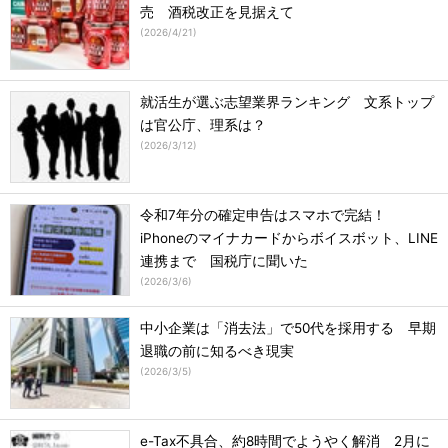
売 酒税改正を見据えて
(
2026/4/21
)
就活生が選ぶ志望業界ランキング 文系トップ
は官公庁、理系は？
(
2026/3/12
)
令和7年分の確定申告はスマホで完結！
iPhoneのマイナカードからボイスボット、LINE
連携まで 国税庁に聞いた
(
2026/3/6
)
中小企業は「消去法」で50代を採用する 早期
退職の前に知るべき現実
(
2026/3/5
)
e-Tax不具合、約8時間でようやく解消 2月に