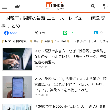
「国税庁」関連の最新 ニュース・レビュー・解説 記
事 まとめ
Share
Post
LINE
NEC（日本電気）
事例
金融
Red Hat
エンドポイントセキュリティ
スピン経済の歩き方：なぜ「性善説」は機能し
ないのか セルフレジ、リモートワーク、消費
減税の共通点
(
2026/7/22
)
スマホ決済のお得な活用術：スマホ決済で「請
求書払い」はどれがお得？ d払い、au PAY、
PayPay、楽天ペイを比較してみた
(
2026/6/30
)
「30歳で年収500万円以上ほしい」新入社員8