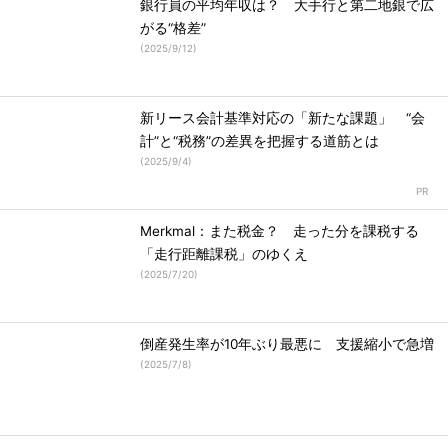
銀行員の平均年収は？ 大手行と第二地銀で広
がる“格差”
(
2025/9/12
)
新リース会計基準対応の「新たな課題」 “会
計”と“税務”の差異を把握する道筋とは
(
2025/9/4
)
Merkmal：また税金？ 走った分を課税する
「走行距離課税」のゆくえ
(
2025/7/20
)
倒産発生率が10年ぶり最悪に 支援縮小で急増
(
2025/7/8
)