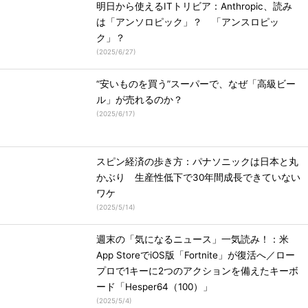
明日から使えるITトリビア：Anthropic、読み
は「アンソロピック」？ 「アンスロピッ
ク」？
(
2025/6/27
)
“安いものを買う”スーパーで、なぜ「高級ビー
ル」が売れるのか？
(
2025/6/17
)
スピン経済の歩き方：パナソニックは日本と丸
かぶり 生産性低下で30年間成長できていない
ワケ
(
2025/5/14
)
週末の「気になるニュース」一気読み！：米
App StoreでiOS版「Fortnite」が復活へ／ロー
プロで1キーに2つのアクションを備えたキーボ
ード「Hesper64（100）」
(
2025/5/4
)