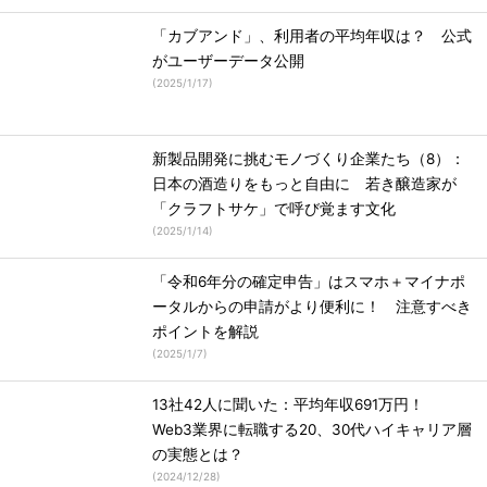
「カブアンド」、利用者の平均年収は？ 公式
がユーザーデータ公開
(
2025/1/17
)
新製品開発に挑むモノづくり企業たち（8）：
日本の酒造りをもっと自由に 若き醸造家が
「クラフトサケ」で呼び覚ます文化
(
2025/1/14
)
「令和6年分の確定申告」はスマホ＋マイナポ
ータルからの申請がより便利に！ 注意すべき
ポイントを解説
(
2025/1/7
)
13社42人に聞いた：平均年収691万円！
Web3業界に転職する20、30代ハイキャリア層
の実態とは？
(
2024/12/28
)