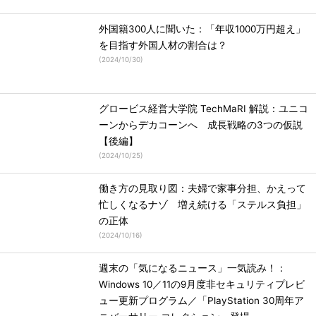
外国籍300人に聞いた：「年収1000万円超え」
を目指す外国人材の割合は？
(
2024/10/30
)
グロービス経営大学院 TechMaRI 解説：ユニコ
ーンからデカコーンへ 成長戦略の3つの仮説
【後編】
(
2024/10/25
)
働き方の見取り図：夫婦で家事分担、かえって
忙しくなるナゾ 増え続ける「ステルス負担」
の正体
(
2024/10/16
)
週末の「気になるニュース」一気読み！：
Windows 10／11の9月度非セキュリティプレビ
ュー更新プログラム／「PlayStation 30周年ア