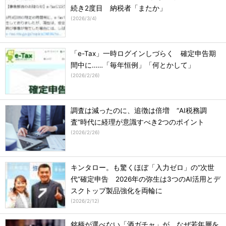
続き2度目 納税者「またか」
(
2026/3/4
)
「e-Tax」一時ログインしづらく 確定申告期
間中に……「毎年恒例」「何とかして」
(
2026/2/26
)
調査は減ったのに、追徴は倍増 “AI税務調
査”時代に経理が意識すべき2つのポイント
(
2026/2/26
)
キンタロー。も驚くほぼ「入力ゼロ」の“次世
代”確定申告 2026年の弥生は3つのAI活用とデ
スクトップ製品強化を両輪に
(
2026/2/12
)
銘柄が選べない「酒ガチャ」が、なぜ若年層を