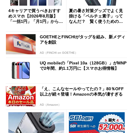
4キャリアで買うべきおすす
夏の暑さ対策グッズでよく見
めスマホ【2026年8月版】
掛ける「ペルチェ素子」って
「一括1円」「月1円」からお
なんだ？ 賢く使うための注
得なiPhone／Pixel／Galaxy
意点も
まで
GOETHEとFINCHIがタッグを組み、新メディ
アを創設
AD（FINCHI on GOETHE）
UQ mobileの「Pixel 10a（128GB）」がMNP
で2年間、約1.1万円に【スマホお得情報】
「え、こんなセールやってたの？」80％OFF
以上が続々登場！Amazonの本気が凄すぎる
AD（Amazon）