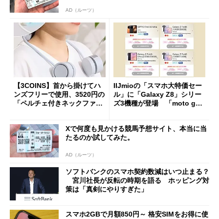
AD（ルーツ）
【3COINS】首から掛けてハ
IIJmioの「スマホ大特価セー
ンズフリーで使用、3520円の
ル」に「Galaxy Z8」シリー
「ペルチェ付きネックファ
ズ3機種が登場 「moto g37
ン」
j」や「OPPO Find X9 Ultr
a」も
Xで何度も見かける競馬予想サイト、本当に当
たるのか試してみた。
AD（ルーツ）
ソフトバンクのスマホ契約数減はいつ止まる？
宮川社長が反転の時期を語る ホッピング対
策は「真剣にやりすぎた」
スマホ2GBで月額850円～ 格安SIMをお得に使