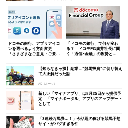
ドコモの銀行、アプリアイコ
「ドコモの銀行」で何が変わ
ンを選べるよう方針変更
る？ ドコモFG廣井社長に聞
「さまざまなご意見・ご要望
く「通信×金融」の攻勢とグ
を踏まえ」
ループ戦略
【知らなきゃ損】副業→”競馬投資”に切り替え
て大正解だった話
AD（ルーツ）
新しい「マイナアプリ」は8月25日から提供予
定 「マイナポータル」アプリのアップデート
として
「3連続万馬券…！」今話題の稼げる競馬予想
サイトがバグすぎる件