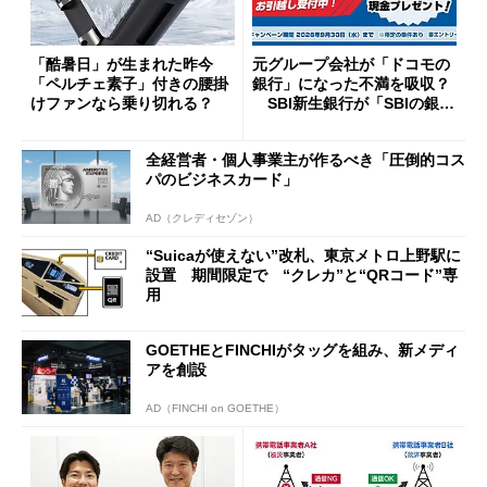
「酷暑日」が生まれた昨今
元グループ会社が「ドコモの
「ペルチェ素子」付きの腰掛
銀行」になった不満を吸収？
けファンなら乗り切れる？
SBI新生銀行が「SBIの銀
行」として最大5.2万円のキャ
ッシュバックキャンペーンを
全経営者・個人事業主が作るべき「圧倒的コス
開催
パのビジネスカード」
AD（クレディセゾン）
“Suicaが使えない”改札、東京メトロ上野駅に
設置 期間限定で “クレカ”と“QRコード”専
用
GOETHEとFINCHIがタッグを組み、新メディ
アを創設
AD（FINCHI on GOETHE）