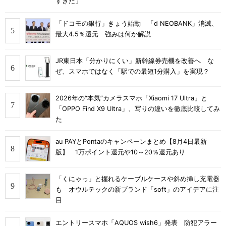
すぎた」
「ドコモの銀行」きょう始動 「d NEOBANK」消滅、
最大4.5％還元 強みは何か解説
JR東日本「分かりにくい」新幹線券売機を改善へ な
ぜ、スマホではなく「駅での最短1分購入」を実現？
2026年の“本気”カメラスマホ「Xiaomi 17 Ultra」と
「OPPO Find X9 Ultra」、写りの違いを徹底比較してみ
た
au PAYとPontaのキャンペーンまとめ【8月4日最新
版】 1万ポイント還元や10～20％還元あり
「くにゃっ」と握れるケーブルケースや斜め挿し充電器
も オウルテックの新ブランド「soft」のアイデアに注
目
エントリースマホ「AQUOS wish6」発表 防犯アラー