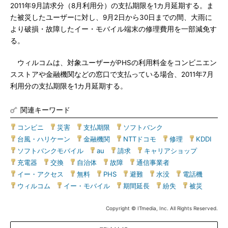
2011年9月請求分（8月利用分）の支払期限を1カ月延期する。ま
た被災したユーザーに対し、9月2日から30日までの間、大雨に
より破損・故障したイー・モバイル端末の修理費用を一部減免す
る。
ウィルコムは、対象ユーザーがPHSの利用料金をコンビニエン
スストアや金融機関などの窓口で支払っている場合、2011年7月
利用分の支払期限を1カ月延期する。
関連キーワード
コンビニ
|
災害
|
支払期限
|
ソフトバンク
|
台風・ハリケーン
|
金融機関
|
NTTドコモ
|
修理
|
KDDI
|
ソフトバンクモバイル
|
au
|
請求
|
キャリアショップ
|
充電器
|
交換
|
自治体
|
故障
|
通信事業者
|
イー・アクセス
|
無料
|
PHS
|
避難
|
水没
|
電話機
|
ウィルコム
|
イー・モバイル
|
期間延長
|
紛失
|
被災
Copyright © ITmedia, Inc. All Rights Reserved.