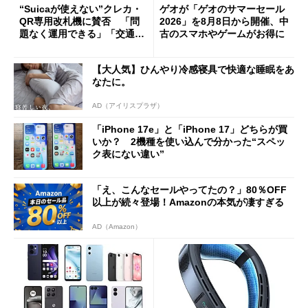
“Suicaが使えない”クレカ・
ゲオが「ゲオのサマーセール
QR専用改札機に賛否 「問
2026」を8月8日から開催、中
題なく運用できる」「交通系I
古のスマホやゲームがお得に
Cの方がスムーズ」
【大人気】ひんやり冷感寝具で快適な睡眠をあ
なたに。
AD（アイリスプラザ）
「iPhone 17e」と「iPhone 17」どちらが買
いか？ 2機種を使い込んで分かった“スペッ
ク表にない違い”
「え、こんなセールやってたの？」80％OFF
以上が続々登場！Amazonの本気が凄すぎる
AD（Amazon）