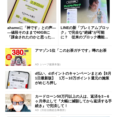
ahamoに「神です」との声―
LINEの新「プレミアムブロッ
―値段そのままで40GBに
ク」で完全な“絶縁”が可能
「課金されたのかと思った」
に？ 従来のブロック機能と
と戸惑いも
の決定的な違い
アマゾン1位「このお茶ガチです」噂のお茶
AD（ハーブ健康本舗）
d払い、dポイントのキャンペーンまとめ【8月
1日最新版】 1万～10万ポイント還元の施策
がめじろ押し
カードローン50万円以上の人は、返済を3～6
ヶ月停止して『大幅に減額してから返済する手
続き』で完済して！
AD（渋谷法務総合事務所）