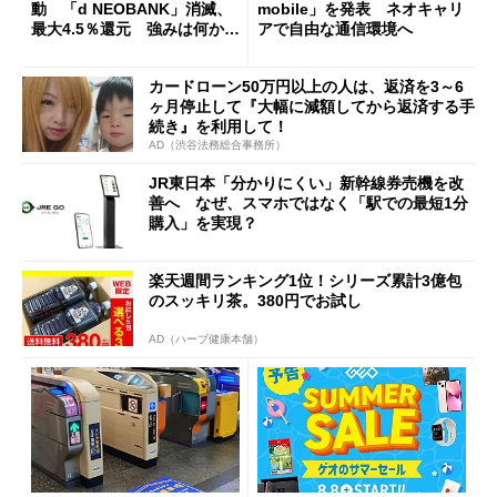
動 「d NEOBANK」消滅、
mobile」を発表 ネオキャリ
最大4.5％還元 強みは何か解
アで自由な通信環境へ
説
カードローン50万円以上の人は、返済を3～6
ヶ月停止して『大幅に減額してから返済する手
続き』を利用して！
AD（渋谷法務総合事務所）
JR東日本「分かりにくい」新幹線券売機を改
善へ なぜ、スマホではなく「駅での最短1分
購入」を実現？
楽天週間ランキング1位！シリーズ累計3億包
のスッキリ茶。380円でお試し
AD（ハーブ健康本舗）