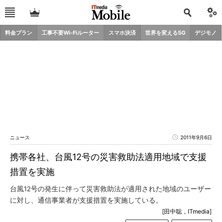
料金プラン
工事不要Wi-Fiルーター
スマホ決済
世界を変える5G
デジモノ
ニュース
2011年9月6日
携帯各社、台風12号の災害救助法適用地域で支援
措置を実施
台風12号の発生に伴って災害救助法が適用された地域のユーザー
に対し、通信事業者が支援措置を実施している。
[田中聡，ITmedia]