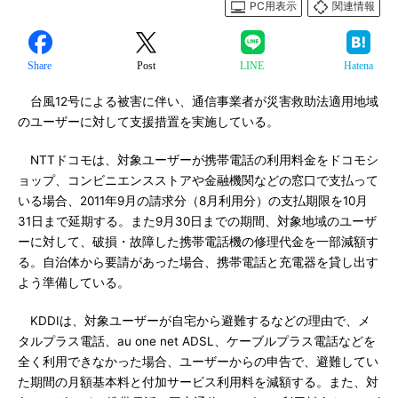
PC用表示
関連情報
Share
Post
LINE
Hatena
台風12号による被害に伴い、通信事業者が災害救助法適用地域
のユーザーに対して支援措置を実施している。
NTTドコモは、対象ユーザーが携帯電話の利用料金をドコモシ
ョップ、コンビニエンスストアや金融機関などの窓口で支払って
いる場合、2011年9月の請求分（8月利用分）の支払期限を10月
31日まで延期する。また9月30日までの期間、対象地域のユーザ
ーに対して、破損・故障した携帯電話機の修理代金を一部減額す
る。自治体から要請があった場合、携帯電話と充電器を貸し出す
よう準備している。
KDDIは、対象ユーザーが自宅から避難するなどの理由で、メ
タルプラス電話、au one net ADSL、ケーブルプラス電話などを
全く利用できなかった場合、ユーザーからの申告で、避難してい
た期間の月額基本料と付加サービス利用料を減額する。また、対