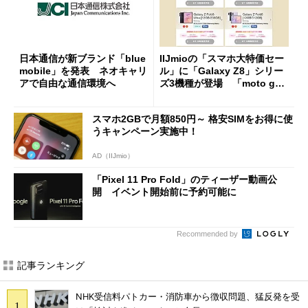
日本通信が新ブランド「blue
IIJmioの「スマホ大特価セー
mobile」を発表 ネオキャリ
ル」に「Galaxy Z8」シリー
アで自由な通信環境へ
ズ3機種が登場 「moto g37
j」や「OPPO Find X9 Ultr
a」も
スマホ2GBで月額850円～ 格安SIMをお得に使
うキャンペーン実施中！
AD（IIJmio）
「Pixel 11 Pro Fold」のティーザー動画公
開 イベント開始前に予約可能に
Recommended by
記事ランキング
NHK受信料パトカー・消防車から徴収問題、猛反発を受