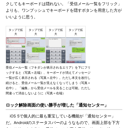
クしてもキーボードは隠れない。「受信メール一覧をフリック」
よりも、ワンプッシュでキーボードを隠すボタンを用意した方が
いいように思う。
受信メール一覧（フキダシが表示されるエリア）を下にフリ
ックすると（写真＝左端）、キーボードが消えてメッセージ
一覧が広く表示される（写真＝左中）。ただし本文を改行し
続けると、受信メール一覧が見えなくなってしまう（写真＝
右中）。「編集」から受信メールを見ることは可能。ただし
間違って消去しないように（写真＝右端）
ロック解除画面の使い勝手が増した「通知センター」
iOS 5で個人的に最も重宝している機能が「通知センター」
だ。Androidのステータスバーのようなもので、画面上部を下方