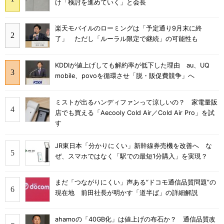
け「検討を進めていく」と会長
楽天モバイルのローミングは「予定通り9月末に終
了」 ただし「ルーラル限定で継続」の可能性も
KDDIが値上げしても解約率が低下した理由 au、UQ
mobile、povoを循環させ「脱・販促費競争」へ
ミストが出るハンディファンって涼しいの？ 家電量販
店でも買える「Aecooly Cold Air／Cold Air Pro」を試
す
JR東日本「分かりにくい」新幹線券売機を改善へ な
ぜ、スマホではなく「駅での最短1分購入」を実現？
まだ「つながりにくい」声ある“ドコモ通信品質問題”の
現在地 前田社長が明かす「道半ば」の詳細解説
ahamoの「40GB化」は値上げの布石か？ 通信品質改