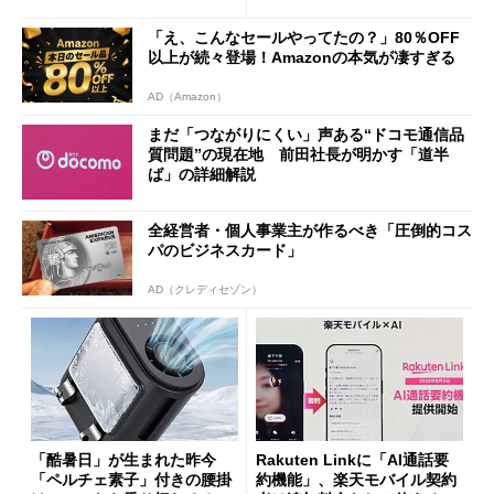
ザー”を重視
「dカード」の利用が得策？
「え、こんなセールやってたの？」80％OFF
以上が続々登場！Amazonの本気が凄すぎる
AD（Amazon）
まだ「つながりにくい」声ある“ドコモ通信品
質問題”の現在地 前田社長が明かす「道半
ば」の詳細解説
全経営者・個人事業主が作るべき「圧倒的コス
パのビジネスカード」
AD（クレディセゾン）
「酷暑日」が生まれた昨今
Rakuten Linkに「AI通話要
「ペルチェ素子」付きの腰掛
約機能」、楽天モバイル契約