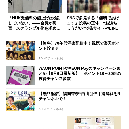
「NHK受信料の値上げは検討
SNSで多発する「無料であげ
していない」――会長が明
ます」投稿の正体 “お涙ち
言 スクランブル化を求める
ょうだい”で偽サイトやLINE
声絶えず
へ誘導するカラクリ
【無料】70年代洋楽配信中！視聴で楽天ポイ
ント貯まる
AD（Rチャンネル）
WAON POINTやAEON Payのキャンペーンま
とめ【8月6日最新版】 ポイント10～20倍の
獲得チャンス多数
【無料配信】福間香奈×西山朋佳｜清麗戦をR
チャンネルで！
AD（Rチャンネル）