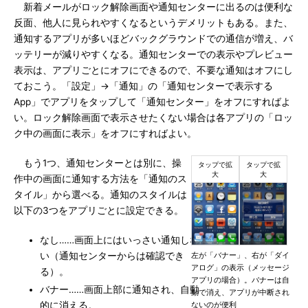
新着メールがロック解除画面や通知センターに出るのは便利な
反面、他人に見られやすくなるというデメリットもある。また、
通知するアプリが多いほどバックグラウンドでの通信が増え、バ
ッテリーが減りやすくなる。通知センターでの表示やプレビュー
表示は、アプリごとにオフにできるので、不要な通知はオフにし
ておこう。「設定」→「通知」の「通知センターで表示する
App」でアプリをタップして「通知センター」をオフにすればよ
い。ロック解除画面で表示させたくない場合は各アプリの「ロッ
ク中の画面に表示」をオフにすればよい。
もう1つ、通知センターとは別に、操
作中の画面に通知する方法を「通知のス
タイル」から選べる。通知のスタイルは
以下の3つをアプリごとに設定できる。
なし……画面上にはいっさい通知しな
い（通知センターからは確認でき
左が「バナー」、右が「ダイ
アログ」の表示（メッセージ
る）。
アプリの場合）。バナーは自
バナー……画面上部に通知され、自動
動で消え、アプリが中断され
的に消える。
ないのが便利