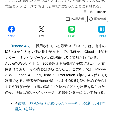
だ。この通知センターではどんなことができるのか。このほか、
電話とメッセージで“ちょっと幸せ”になったことにも触れる。
[田中聡，ITmedia]
PC用表示
関連情報
Share
Post
LINE
Hatena
「
iPhone 4S
」に採用されている最新OS「iOS 5」は、従来の
iOS 4.xから大きく使い勝手が向上しているほか、iCloud、通知セ
ンター、リマインダーなどの新機能も多く追加されている。
AppleのWebサイトに「200を超える新機能が追加された」と案
内されており、その内容は多岐にわたる。このiOS 5は、iPhone
3GS、iPhone 4、iPad、iPad 2、iPod touch（第3、4世代）でも
利用できる。筆者がiPhone 4S、つまりiOS 5を使い始めてから1
カ月が過ぎたが、従来のiOS 4.xと比べてどんな恩恵を得られた
のか。今回は電話やメッセージ、通知センターについて触れる。
→
第1回 iOS 4から何が変わった？――iOS 5の新しい日本
語入力を試す