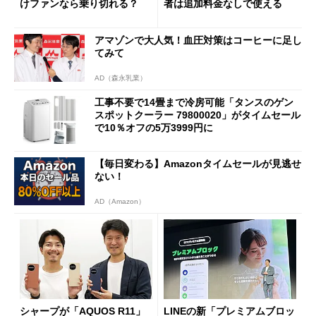
けファンなら乗り切れる？
者は追加料金なしで使える
アマゾンで大人気！血圧対策はコーヒーに足し
てみて
AD（森永乳業）
工事不要で14畳まで冷房可能「タンスのゲン
スポットクーラー 79800020」がタイムセール
で10％オフの5万3999円に
【毎日変わる】Amazonタイムセールが見逃せ
ない！
AD（Amazon）
シャープが「AQUOS R11」
LINEの新「プレミアムブロッ