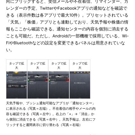
向にフリックすると、受信メールや不在着信、リマインダー、カ
レンダーの予定、TwitterやFacebookアプリの通知などを確認で
きる（表示件数は各アプリで最大10件）。プリセットされている
「天気」「株価」アプリとも連動しており、天気予報や株価の情
報もここから確認できる。通知センターの内容を個別に消去する
ことも可能だ。ただし、Androidの一部機種で採用している、Wi-
FiやBluetoothなどの設定を変更できるパネルは用意されていな
い。
天気予報や、プッシュ通知可能なアプリが「通知センター」
に表示される（写真＝左端）。不在着信の相手やメールの内
容も確認できる（写真＝左中）。右上の「×」→「消去」か
ら個別に消去できる（写真＝右中）。天気予報は、左右にフ
リックすると週間表示に切り替わる（写真＝右端）