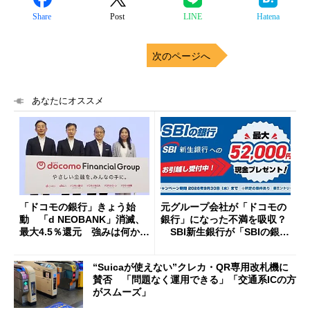
Share
Post
LINE
Hatena
次のページへ
あなたにオススメ
「ドコモの銀行」きょう始
元グループ会社が「ドコモの
動 「d NEOBANK」消滅、
銀行」になった不満を吸収？
最大4.5％還元 強みは何か解
SBI新生銀行が「SBIの銀
説
行」として最大5.2万円のキャ
ッシュバックキャンペーンを
“Suicaが使えない”クレカ・QR専用改札機に
開催
賛否 「問題なく運用できる」「交通系ICの方
がスムーズ」