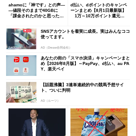
ahamoに「神です」との声―
d払い、dポイントのキャンペ
―値段そのままで40GBに
ーンまとめ【8月1日最新版】
「課金されたのかと思った」
1万～10万ポイント還元の
と戸惑いも
施策がめじろ押し
SNSアカウントを着実に成長。実はみんなココ
使ってます。
AD（Dreaw合同会社）
あなたの街の「スマホ決済」キャンペーンまと
め【2026年8月版】～PayPay、d払い、au PA
Y、楽天ペイ
【話題沸騰】3連単連続的中の競馬予想サイ
ト、ついに判明
AD（ルーツ）