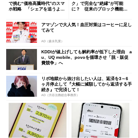
で挑む“価格高騰時代”のスマ
ク」で完全な“絶縁”が可能
ホ戦略 「シェアを追うより
に？ 従来のブロック機能と
も既存ユーザーを大切に」
の決定的な違い
アマゾンで大人気！血圧対策はコーヒーに足し
てみて
AD（森永乳業）
KDDIが値上げしても解約率が低下した理由 a
u、UQ mobile、povoを循環させ「脱・販促
費競争」へ
リボ地獄から抜け出したい人は、返済を3～6
ヶ月停止して『大幅に減額してから返済する手
続き』で完済して！
AD（渋谷法務総合事務所）