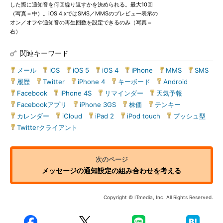
した際に通知音を何回繰り返すかを決められる。最大10回
（写真＝中）。iOS 4.xではSMS／MMSのプレビュー表示の
オン／オフや通知音の再生回数を設定できるのみ（写真＝
右）
関連キーワード
メール
|
iOS
|
iOS 5
|
iOS 4
|
iPhone
|
MMS
|
SMS
|
履歴
|
Twitter
|
iPhone 4
|
キーボード
|
Android
|
Facebook
|
iPhone 4S
|
リマインダー
|
天気予報
|
Facebookアプリ
|
iPhone 3GS
|
株価
|
テンキー
|
カレンダー
|
iCloud
|
iPad 2
|
iPod touch
|
プッシュ型
|
Twitterクライアント
メッセージの通知設定の組み合わせを考える
Copyright © ITmedia, Inc. All Rights Reserved.