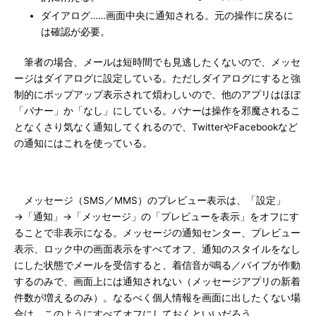
ダイアログ……画面中央に通知される。元の操作に戻るに
は確認が必要。
筆者の場合、メールは短時間でも見逃したくないので、メッセ
ージはダイアログに設定している。ただしダイアログにすると強
制的にポップアップ表示されて煩わしいので、他のアプリはほぼ
「バナー」か「なし」にしている。バナーは操作を邪魔されるこ
となくさり気なく通知してくれるので、TwitterやFacebookなど
の通知にはこれを使っている。
メッセージ（SMS／MMS）のプレビュー表示は、「設定」
→「通知」→「メッセージ」の「プレビューを表示」をオフにす
ることで非表示になる。メッセージの通知センター、プレビュー
表示、ロック中の画面表示をすべてオフ、通知のスタイルをなし
にした状態でメールを受信すると、着信音が鳴る／バイブが作動
するのみで、画面上には通知されない（メッセージアプリの新着
件数が増えるのみ）。なるべく個人情報を画面に出したくない場
合は、このようにすべてオフにしておくといいだろう。