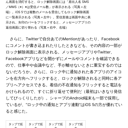
ん画面を消灯すると、ロック解除画面には「差出人名 SMS
／MMS（※）※は受信メール数」が表示される（写真＝左
端）。iOS 5では複数のメールを受信してもロック解除画面
に一覧表示される（写真＝左中）。受信直後は画面中央に表
示され、矢印のバーをフリックすると、メッセージアプリの
返信画面に切り替わる（写真＝右中、右端）
さらに、Twitterで自分あてのMentionがあったり、Facebook
にコメントが書き込まれたりしたときなども、その内容の一部が
ロック解除画面に表示される。メッセージアプリやTwitter、
Facebookアプリなどを開かずにメールやコメントを確認できる
ので、仕事中や会議中など、手が離せないときに重宝するのでは
ないだろうか。さらに、ロック中に通知された各アプリのアイコ
ンを右方向へフリックすると、ロックが解除されると同時に各ア
プリへアクセスできる。着信の不在通知をフリックすると電話を
かけられるので、すぐに折り返せて便利だ（最初はいきなり発信
してびっくりしたが）。シャープのAndroid端末も一部で採用し
ているが、“ロック中の通知とアプリ連動”はiOS 5の方が優れてい
ると感じた。