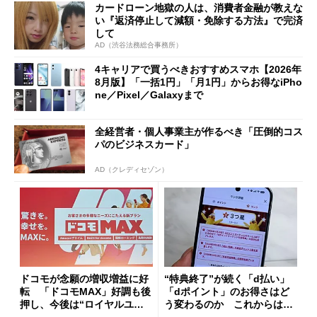
カードローン地獄の人は、消費者金融が教えな
も
い『返済停止して減額・免除する方法』で完済
して
AD（渋谷法務総合事務所）
4キャリアで買うべきおすすめスマホ【2026年
8月版】「一括1円」「月1円」からお得なiPho
ne／Pixel／Galaxyまで
全経営者・個人事業主が作るべき「圧倒的コス
パのビジネスカード」
AD（クレディセゾン）
ドコモが念願の増収増益に好
“特典終了”が続く「d払い」
転 「ドコモMAX」好調も後
「dポイント」のお得さはど
押し、今後は“ロイヤルユー
う変わるのか これからは