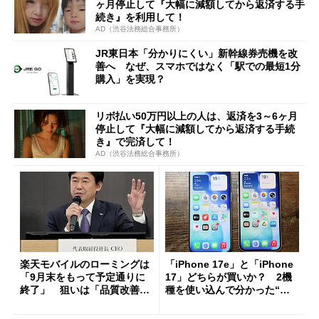
ヶ月停止して『大幅に減額してから返済する手
続き』を利用して！
AD（渋谷法務総合事務所）
JR東日本「分かりにくい」新幹線券売機を改
善へ なぜ、スマホではなく「駅での最短1分
購入」を実現？
リボ払い50万円以上の人は、返済を3～6ヶ月
停止して『大幅に減額してから返済する手続
き』で完済して！
AD（渋谷法務総合事務所）
楽天モバイルのローミングは
「iPhone 17e」と「iPhone
「9月末をもって予定通りに
17」どちらが買いか？ 2機
終了」 狙いは「品質改善」
種を使い込んで分かった“ス
ただし「ルーラル限定で期
ペック表にない違い”
限を切った新契約」の可能性