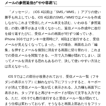
メールの参照返信が“やや容易”に
「メッセージ」（iOS 4以前は「SMS／MMS」）アプリの使い
勝手も向上している。iOS 4以前のSMS／MMSではメールを作成
しながらこれまで受信したメール本文を読む、いわゆる「参照返
信」の使い勝手があまり良くなかった。返信メール作成中に改行
を繰り返すたびに、受信メールの画面が1行ずつ減っていき、
iPhone 3GSではテンキー使用時に7、8回ほど改行すると、受信
メールが見えなくなってしまった。その場合、画面右上の「編
集」を押すとメールを個別に消去する画面に切り替わり、これま
での受信メールを閲覧できる。一方で入力欄が隠れてしまい、誤
ってメールを消去する恐れもあるので、決して使いやすい方法と
は言えなかった。
iOS 5ではこの部分が改善されており、受信メール一覧（フキ
ダシの表示エリア）に触れながら下にフリックすると、キーボー
ドが消えて受信メール一覧が広く表示される。入力欄も画面下に
表示され、タップすると再びキーボードが現れて文字を入力でき
る。ただ、iOS 5でも数行改行すると受信メール一覧が隠れてし
まう仕様は変わっておらず、そうなると画面上部あたりをフリッ