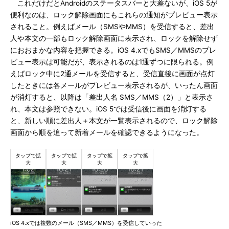
これだけだとAndroidのステータスバーと大差ないが、iOS 5が
便利なのは、ロック解除画面にもこれらの通知がプレビュー表示
されること。例えばメール（SMSやMMS）を受信すると、差出
人や本文の一部もロック解除画面に表示され、ロックを解除せず
におおまかな内容を把握できる。iOS 4.xでもSMS／MMSのプレ
ビュー表示は可能だが、表示されるのは1通ずつに限られる。例
えばロック中に2通メールを受信すると、受信直後に画面が点灯
したときには各メールがプレビュー表示されるが、いったん画面
が消灯すると、以降は「差出人名 SMS／MMS（2）」と表示さ
れ、本文は参照できない。iOS 5では受信後に画面を消灯する
と、新しい順に差出人＋本文が一覧表示されるので、ロック解除
画面から順を追って新着メールを確認できるようになった。
iOS 4.xでは複数のメール（SMS／MMS）を受信していった