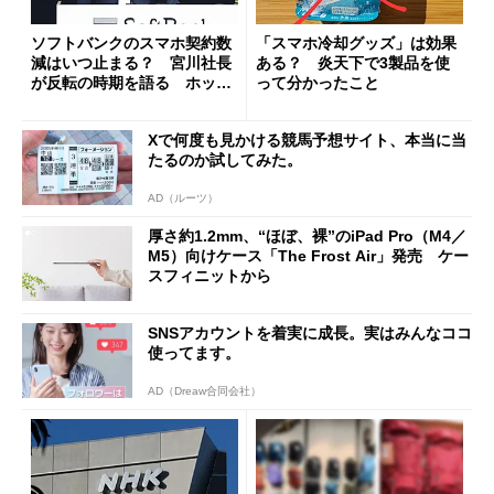
ソフトバンクのスマホ契約数
「スマホ冷却グッズ」は効果
減はいつ止まる？ 宮川社長
ある？ 炎天下で3製品を使
が反転の時期を語る ホッピ
って分かったこと
ング対策は「真剣にやりすぎ
た」
Xで何度も見かける競馬予想サイト、本当に当
たるのか試してみた。
AD（ルーツ）
厚さ約1.2mm、“ほぼ、裸”のiPad Pro（M4／
M5）向けケース「The Frost Air」発売 ケー
スフィニットから
SNSアカウントを着実に成長。実はみんなココ
使ってます。
AD（Dreaw合同会社）