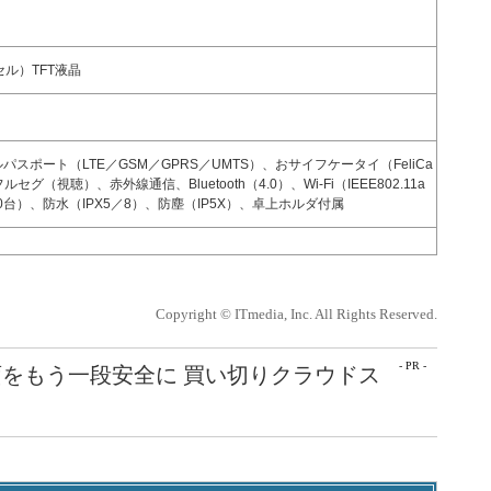
セル）TFT液晶
ルパスポート（LTE／GSM／GPRS／UMTS）、おサイフケータイ（FeliCa
視聴）、赤外線通信、Bluetooth（4.0）、Wi-Fi（IEEE802.11a
0台）、防水（IPX5／8）、防塵（IP5X）、卓上ホルダ付属
Copyright © ITmedia, Inc. All Rights Reserved.
- PR -
をもう一段安全に 買い切りクラウドス