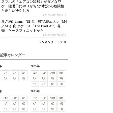
スマホの「エアコン冷却」がダメなワ
ケ 猛暑日にやりがちな“水没”の危険性
と正しい冷やし方
（2026年08月06日）
厚さ約1.2mm、“ほぼ、裸”のiPad Pro（M4
／M5）向けケース「The Frost Air」発
売 ケースフィニットから
（2026年08月05日）
ランキングトップ30
去記事カレンダー
年
2025年
7月
6月
5月
12月
11月
10月
9月
3月
2月
1月
8月
7月
6月
5月
4月
3月
2月
1月
年
2023年
11月
10月
9月
12月
11月
10月
9月
7月
6月
5月
8月
7月
6月
5月
3月
2月
1月
4月
3月
2月
1月