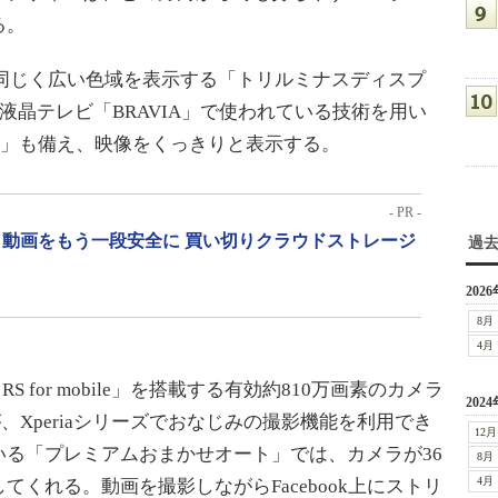
る。
1と同じく広い色域を表示する「トリルミナスディスプ
ニーの液晶テレビ「BRAVIA」で使われている技術を用い
 mobile」も備え、映像をくっきりと表示する。
- PR -
動画をもう一段安全に 買い切りクラウドストレージ
過
2026
8月
4月
S for mobile」を搭載する有効約810万画素のカメラ
2024
Xperiaシリーズでおなじみの撮影機能を利用でき
12月
る「プレミアムおまかせオート」では、カメラが36
8月
4月
くれる。動画を撮影しながらFacebook上にストリ