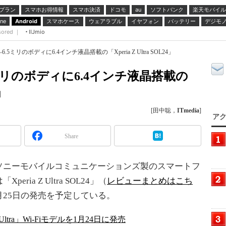
プラン
スマホお得情報
スマホ決済
ドコモ
ソフトバンク
楽天モバイル
au
スマホケース
ウェアラブル
イヤフォン
バッテリー
デジモ
ne
Android
sored ｜
IIJmio
.5ミリのボディに6.4インチ液晶搭載の「Xperia Z Ultra SOL24」
5ミリのボディに6.4インチ液晶搭載の
4」
[田中聡，
ITmedia
]
アク
Share
ニーモバイルコミュニケーションズ製のスマートフ
peria Z Ultra SOL24」（
レビューまとめはこち
月25日の発売を予定している。
 Ultra」Wi-Fiモデルを1月24日に発売