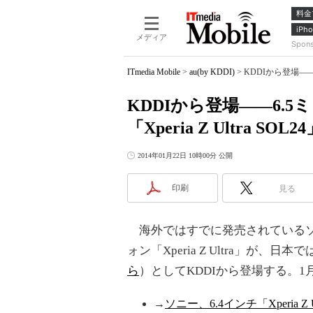
料金
iPho
メディア
Spon
ITmedia Mobile
>
au(by KDDI)
>
KDDIから登場――6
KDDIから登場――6.
「Xperia Z Ultra SOL2
2014年01月22日 10時00分 公開
印刷
見る
海外ではすでに発売されているソ
ォン「Xperia Z Ultra」が、日本では「X
ら
）としてKDDIから登場する。1
→
ソニー、6.4インチ「Xperia Z