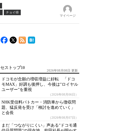
ノ
チョイ得
マイページ
セストップ10
2026年08月08日 更新
ドコモが念願の増収増益に好転 「ドコ
モMAX」好調も後押し、今後は“ロイヤル
ユーザー”を重視
（2026年08月06日）
NHK受信料パトカー・消防車から徴収問
題、猛反発を受け「検討を進めていく」
と会長
（2026年08月07日）
まだ「つながりにくい」声ある“ドコモ通
信品質問題”の現在地 前田社長が明かす