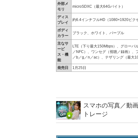
外部メ
microSDXC（最大64Gバイト）
モリ
ディス
約6.4インチフルHD（1080×1920ピク
プレイ
ボディ
ブラック、ホワイト、パープル
カラー
主なサ
LTE（下り最大150Mbps）、グローバ
ービ
／NFC）、ワンセグ（視聴／録画）、フルセグ（
ス・機
／b／g／n／ac）、テザリング（最大1
能
発売日
1月25日
スマホの写真／動画
トレージ