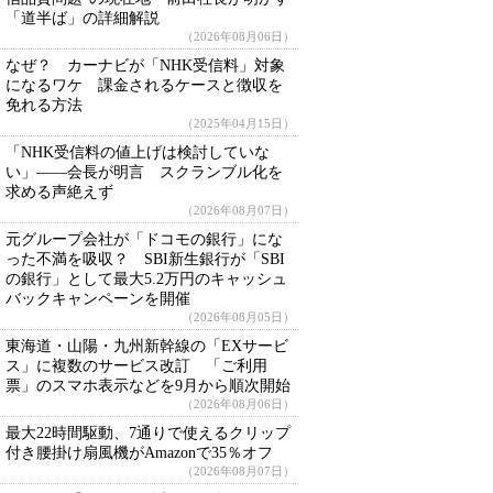
「道半ば」の詳細解説
（2026年08月06日）
なぜ？ カーナビが「NHK受信料」対象
になるワケ 課金されるケースと徴収を
免れる方法
（2025年04月15日）
「NHK受信料の値上げは検討していな
い」――会長が明言 スクランブル化を
求める声絶えず
（2026年08月07日）
元グループ会社が「ドコモの銀行」にな
った不満を吸収？ SBI新生銀行が「SBI
の銀行」として最大5.2万円のキャッシュ
バックキャンペーンを開催
（2026年08月05日）
東海道・山陽・九州新幹線の「EXサービ
ス」に複数のサービス改訂 「ご利用
票」のスマホ表示などを9月から順次開始
（2026年08月06日）
最大22時間駆動、7通りで使えるクリップ
付き腰掛け扇風機がAmazonで35％オフ
（2026年08月07日）