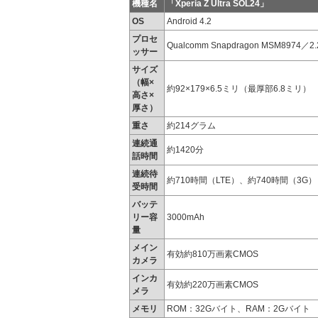
機種名
「Xperia Z Ultra SOL24」
OS
Android 4.2
プロセ
Qualcomm Snapdragon MSM8974
ッサー
サイズ
（幅×
約92×179×6.5ミリ（最厚部6.8ミリ）
高さ×
厚さ）
重さ
約214グラム
連続通
約1420分
話時間
連続待
約710時間（LTE）、約740時間（3G）
受時間
バッテ
リー容
3000mAh
量
メイン
有効約810万画素CMOS
カメラ
インカ
有効約220万画素CMOS
メラ
メモリ
ROM：32Gバイト、RAM：2Gバイト