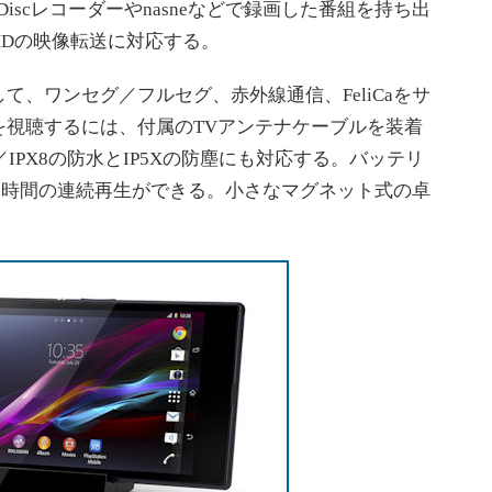
 Discレコーダーやnasneなどで録画した番組を持ち出
HDの映像転送に対応する。
、ワンセグ／フルセグ、赤外線通信、FeliCaをサ
を視聴するには、付属のTVアンテナケーブルを装着
／IPX8の防水とIP5Xの防塵にも対応する。バッテリ
100時間の連続再生ができる。小さなマグネット式の卓