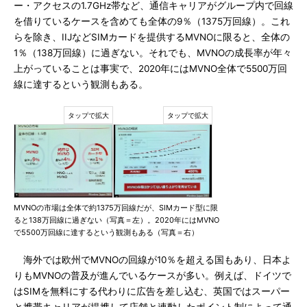
ー・アクセスの1.7GHz帯など、通信キャリアがグループ内で回線
を借りているケースを含めても全体の9％（1375万回線）。これ
らを除き、IIJなどSIMカードを提供するMVNOに限ると、全体の
1％（138万回線）に過ぎない。それでも、MVNOの成長率が年々
上がっていることは事実で、2020年にはMVNO全体で5500万回
線に達するという観測もある。
MVNOの市場は全体で約1375万回線だが、SIMカード型に限
ると138万回線に過ぎない（写真＝左）。2020年にはMVNO
で5500万回線に達するという観測もある（写真＝右）
海外では欧州でMVNOの回線が10％を超える国もあり、日本よ
りもMVNOの普及が進んでいるケースが多い。例えば、ドイツで
はSIMを無料にする代わりに広告を差し込む、英国ではスーパー