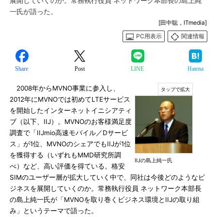
展開していくのか。常務執行役員 ネットワーク本部長の島上純
一氏が語った。
[田中聡，ITmedia]
PC用表示
関連情報
Share
Post
LINE
Hatena
2008年からMVNO事業に参入し、
2012年にMVNOでは初めてLTEサービス
を開始したインターネットイニシアティ
ブ（以下、IIJ）。MVNOのお客様満足度
調査で「IIJmio高速モバイル／Dサービ
ス」が1位、MVNOのシェアでもIIJが1位
を獲得する（いずれもMMD研究所調
IIJの島上純一氏
べ）など、高い評価を得ている。格安
SIMのユーザー層が拡大していく中で、同社は今後どのようなビ
ジネスを展開していくのか。常務執行役員 ネットワーク本部長
の島上純一氏が「MVNOを取り巻くビジネス環境とIIJの取り組
み」というテーマで語った。