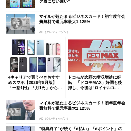
ク表にない違い”
マイルが超たまるビジネスカード！初年度年会
費無料で還元率最大1.125%
AD（クレディセゾン）
4キャリアで買うべきおすす
ドコモが念願の増収増益に好
めスマホ【2026年8月版】
転 「ドコモMAX」好調も後
「一括1円」「月1円」からお
押し、今後は“ロイヤルユー
得なiPhone／Pixel／Galaxy
ザー”を重視
まで
マイルが超たまるビジネスカード！初年度年会
費無料で還元率最大1.125%
AD（クレディセゾン）
“特典終了”が続く「d払い」「dポイント」の