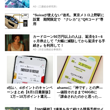
AD（三菱総合研究所）
“Suicaが使えない”改札、東京メトロ上野駅に
設置 期間限定で “クレカ”と“QRコード”専
用
カードローン50万円以上の人は、返済を3～6
ヶ月停止して『大幅に減額してから返済する手
続き』を利用して！
AD（渋谷法務総合事務所）
d払い、dポイントのキャンペ
ahamoに「神です」との声―
ーンまとめ【8月1日最新版】
―値段そのままで40GBに
1万～10万ポイント還元の
「課金されたのかと思った」
施策がめじろ押し
と戸惑いも
【SNS騒然】3連単を当て続ける競馬予想サイ