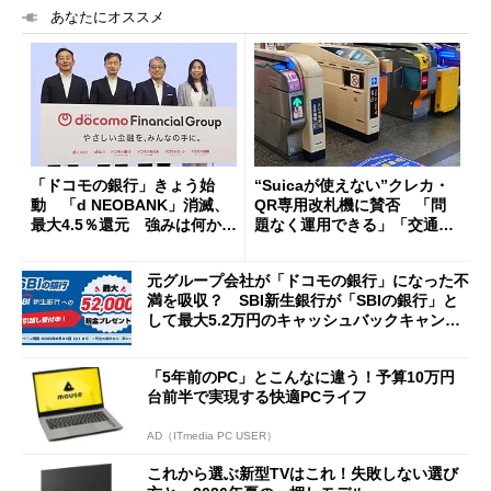
あなたにオススメ
「ドコモの銀行」きょう始
“Suicaが使えない”クレカ・
動 「d NEOBANK」消滅、
QR専用改札機に賛否 「問
最大4.5％還元 強みは何か解
題なく運用できる」「交通系I
説
Cの方がスムーズ」
元グループ会社が「ドコモの銀行」になった不
満を吸収？ SBI新生銀行が「SBIの銀行」と
して最大5.2万円のキャッシュバックキャンペ
ーンを開催
「5年前のPC」とこんなに違う！予算10万円
台前半で実現する快適PCライフ
AD（ITmedia PC USER）
これから選ぶ新型TVはこれ！失敗しない選び