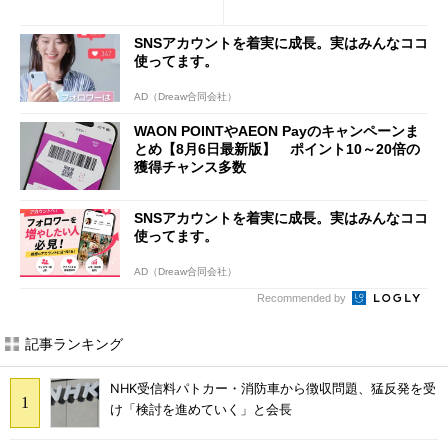
ケースフィニットから
j」や「OPPO Find X9 Ultr
a」も
SNSアカウントを着実に成長。実はみんなココ
使ってます。
AD（Dreaw合同会社）
WAON POINTやAEON Payのキャンペーンま
とめ【8月6日最新版】 ポイント10～20倍の
獲得チャンス多数
SNSアカウントを着実に成長。実はみんなココ
使ってます。
AD（Dreaw合同会社）
Recommended by
記事ランキング
NHK受信料パトカー・消防車から徴収問題、猛反発を受
け「検討を進めていく」と会長