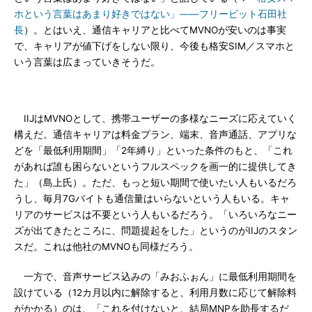
ホという言葉はあまり好きではない」――フリービット石田社
長
）。とはいえ、通信キャリアと比べてMVNOが安いのは事実
で、キャリアが値下げをしない限り、今後も格安SIM／スマホと
いう言葉は広まっていきそうだ。
IIJはMVNOとして、携帯ユーザーの多様なニーズに応えていく
構えだ。通信キャリアは料金プラン、端末、音声通話、アプリな
どを「最低利用期間」「2年縛り」といった条件のもと、「これ
があれば誰も困らないというフルスペックを画一的に提供してき
た」（島上氏）。ただ、もっと短い期間で使いたい人もいるだろ
うし、毎月7Gバイトも通信量はいらないという人もいる。キャ
リアのサービスは不要という人もいるだろう。「いろいろなニー
ズが出てきたところに、問題提起をした」というのがIIJのスタン
スだ。これは他社のMVNOも同様だろう。
一方で、音声サービス込みの「みおふぉん」に最低利用期間を
設けている（12カ月以内に解除すると、利用月数に応じて解除料
がかかる）のは、「これを付けないと、結局MNPを助長するだ