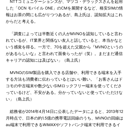
NTTコミュニケーションズが、マツコ・デラックスさんを起用
した「OCN モバイル ONE」のCMを展開するなど、格安SIMの情
報はお茶の間にも広がりつつあるが、島上氏は、認知拡大はこれ
からだと考える。
「調査によっては半数近くの人がMVNOを認知していると言わ
れているが、IT業界と関係ない友人と話していると、本当かなと
いう感覚を得る。一方で、70を超えた父親から『MVNOというの
があるらしいな』と言われて面食らったが（笑）。まだまだ通信
キャリアの認知には及ばない」（島上氏）
MVNOのSIM製品を購入できる店舗や、利用できる端末を入手
する方法も消費者に伝わっているとはいい難い。「お客さんはド
コモの中古端末や数少ないSIMロックフリー端末を使ってくださ
っているけど、不安がある。分かっていないと使っていただけな
い」（島上氏）
総務省が2014年4月14日に公表したデータによると、2013年12
月時点で、日本の約1.5億の携帯電話回線のうち、MVNOの回線は
au端末で利用できるWiMAXやソフトバンク端末で利用できるイ