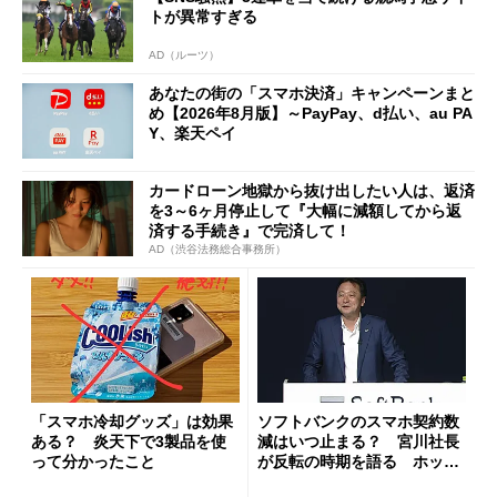
トが異常すぎる
AD（ルーツ）
あなたの街の「スマホ決済」キャンペーンまと
め【2026年8月版】～PayPay、d払い、au PA
Y、楽天ペイ
カードローン地獄から抜け出したい人は、返済
を3～6ヶ月停止して『大幅に減額してから返
済する手続き』で完済して！
AD（渋谷法務総合事務所）
「スマホ冷却グッズ」は効果
ソフトバンクのスマホ契約数
ある？ 炎天下で3製品を使
減はいつ止まる？ 宮川社長
って分かったこと
が反転の時期を語る ホッピ
ング対策は「真剣にやりすぎ