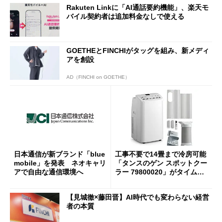
Rakuten Linkに「AI通話要約機能」、楽天モ
バイル契約者は追加料金なしで使える
GOETHEとFINCHIがタッグを組み、新メディ
アを創設
AD（FINCHI on GOETHE）
日本通信が新ブランド「blue
工事不要で14畳まで冷房可能
mobile」を発表 ネオキャリ
「タンスのゲン スポットクー
アで自由な通信環境へ
ラー 79800020」がタイムセ
ールで10％オフの5万3999円
に
【見城徹×藤田晋】AI時代でも変わらない経営
者の本質