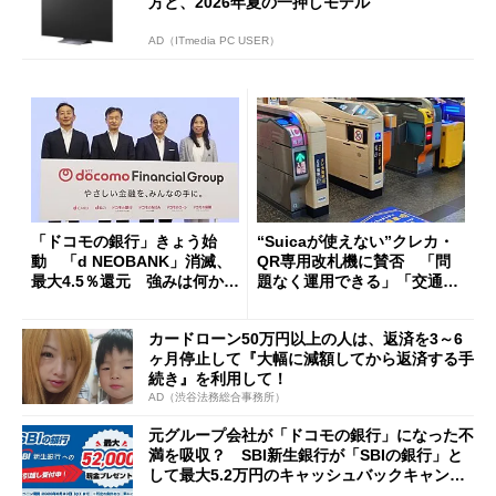
方と、2026年夏の一押しモデル
AD（ITmedia PC USER）
「ドコモの銀行」きょう始
“Suicaが使えない”クレカ・
動 「d NEOBANK」消滅、
QR専用改札機に賛否 「問
最大4.5％還元 強みは何か解
題なく運用できる」「交通系I
説
Cの方がスムーズ」
カードローン50万円以上の人は、返済を3～6
ヶ月停止して『大幅に減額してから返済する手
続き』を利用して！
AD（渋谷法務総合事務所）
元グループ会社が「ドコモの銀行」になった不
満を吸収？ SBI新生銀行が「SBIの銀行」と
して最大5.2万円のキャッシュバックキャンペ
ーンを開催