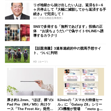
た」
リボ地獄から抜け出したい人は、返済を3～6
ヶ月停止して『大幅に減額してから返済する手
続き』で完済して！
AD（渋谷法務総合事務所）
SNSで多発する「無料であげます」投稿の正
体 “お涙ちょうだい”で偽サイトやLINEへ誘
導するカラクリ
【話題沸騰】3連単連続的中の競馬予想サイ
ト、ついに判明
AD（ルーツ）
厚さ約1.2mm、“ほぼ、裸”のi
IIJmioの「スマホ大特価セー
Pad Pro（M4／M5）向けケ
ル」に「Galaxy Z8」シリー
ース「The Frost Air」発売
ズ3機種が登場 「moto g37