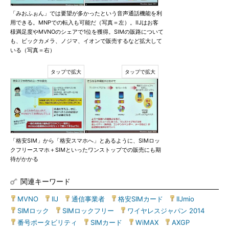
「みおふぉん」では要望が多かったという音声通話機能を利
用できる。MNPでの転入も可能だ（写真＝左）。IIJはお客
様満足度やMVNOのシェアで1位を獲得。SIMの販路について
も、ビックカメラ、ノジマ、イオンで販売するなど拡大して
いる（写真＝右）
「格安SIM」から「格安スマホへ」とあるように、SIMロッ
クフリースマホ＋SIMといったワンストップでの販売にも期
待がかかる
関連キーワード
MVNO
|
IIJ
|
通信事業者
|
格安SIMカード
|
IIJmio
|
SIMロック
|
SIMロックフリー
|
ワイヤレスジャパン 2014
|
番号ポータビリティ
|
SIMカード
|
WiMAX
|
AXGP
|