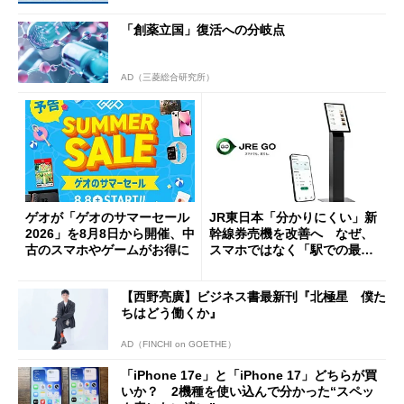
「創薬立国」復活への分岐点
AD（三菱総合研究所）
ゲオが「ゲオのサマーセール
JR東日本「分かりにくい」新
2026」を8月8日から開催、中
幹線券売機を改善へ なぜ、
古のスマホやゲームがお得に
スマホではなく「駅での最短
1分購入」を実現？
【西野亮廣】ビジネス書最新刊『北極星 僕た
ちはどう働くか』
AD（FINCHI on GOETHE）
「iPhone 17e」と「iPhone 17」どちらが買
いか？ 2機種を使い込んで分かった“スペッ