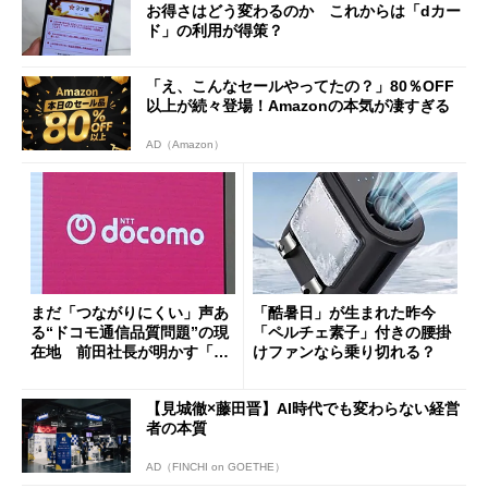
お得さはどう変わるのか これからは「dカー
ド」の利用が得策？
「え、こんなセールやってたの？」80％OFF
以上が続々登場！Amazonの本気が凄すぎる
AD（Amazon）
まだ「つながりにくい」声あ
「酷暑日」が生まれた昨今
る“ドコモ通信品質問題”の現
「ペルチェ素子」付きの腰掛
在地 前田社長が明かす「道
けファンなら乗り切れる？
半ば」の詳細解説
【見城徹×藤田晋】AI時代でも変わらない経営
者の本質
AD（FINCHI on GOETHE）