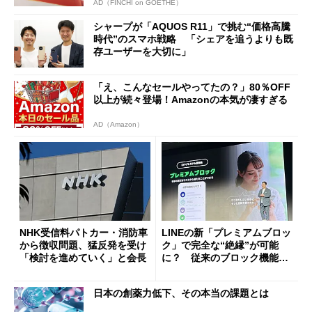
AD（FINCHI on GOETHE）
シャープが「AQUOS R11」で挑む“価格高騰
時代”のスマホ戦略 「シェアを追うよりも既
存ユーザーを大切に」
「え、こんなセールやってたの？」80％OFF
以上が続々登場！Amazonの本気が凄すぎる
AD（Amazon）
NHK受信料パトカー・消防車
LINEの新「プレミアムブロッ
から徴収問題、猛反発を受け
ク」で完全な“絶縁”が可能
「検討を進めていく」と会長
に？ 従来のブロック機能と
の決定的な違い
日本の創薬力低下、その本当の課題とは