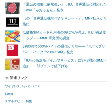
「通話の需要は依然強い」：IIJ、音声通話に対応した
IIJmio「みおふぉん」発表
IIJの「音声通話機能付きSIMカード」、MNP転入が可
能に
低価格SIMカード利用者の69.2％が満足、IIJが満足度
トップ――MMD研究所の調査
3980円で500Mバイトの通信が可能――「IIJmioプリ
ペイドパック for BIC SIM」発売
「IIJmio高速モバイル/Dサービス」にSMS対応SIMが
追加 一部ブランで値下げも
関連リンク
ワイヤレスジャパン 2014
IIJmio
スマホデビュー特集