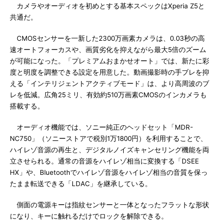
カメラやオーディオを初めとする基本スペックはXperia Z5と
共通だ。
CMOSセンサーを一新した2300万画素カメラは、0.03秒の高
速オートフォーカスや、画質劣化を抑えながら最大5倍のズーム
が可能になった。「プレミアムおまかせオート」では、新たに彩
度と明度を調整できる設定を用意した。動画撮影時の手ブレを抑
える「インテリジェントアクティブモード」は、より高周波のブ
レを低減。広角25ミリ、有効約510万画素CMOSのインカメラも
搭載する。
オーディオ機能では、ソニー純正のヘッドセット「MDR-
NC750」（ソニーストアで税別1万1800円）を利用することで、
ハイレゾ音源の再生と、デジタルノイズキャンセリング機能を両
立させられる。通常の音源をハイレゾ相当に変換する「DSEE
HX」や、Bluetoothでハイレゾ音源をハイレゾ相当の音質を保っ
たまま転送できる「LDAC」を継承している。
側面の電源キーは指紋センサーと一体となったフラットな形状
になり、キーに触れるだけでロックを解除できる。