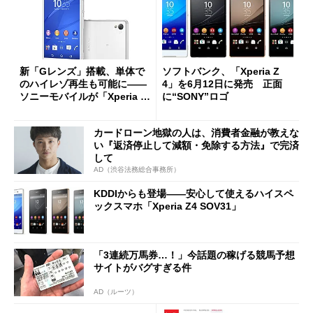
新「Gレンズ」搭載、単体で
ソフトバンク、「Xperia Z
のハイレゾ再生も可能に――
4」を6月12日に発売 正面
ソニーモバイルが「Xperia Z
に“SONY”ロゴ
3」を発表
カードローン地獄の人は、消費者金融が教えな
い『返済停止して減額・免除する方法』で完済
して
AD（渋谷法務総合事務所）
KDDIからも登場――安心して使えるハイスペ
ックスマホ「Xperia Z4 SOV31」
「3連続万馬券…！」今話題の稼げる競馬予想
サイトがバグすぎる件
AD（ルーツ）