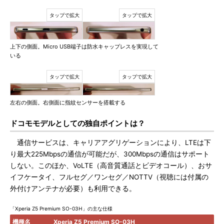
上下の側面。Micro USB端子は防水キャップレスを実現して
いる
左右の側面。右側面に指紋センサーを搭載する
ドコモモデルとしての独自ポイントは？
通信サービスは、キャリアアグリゲーションにより、LTEは下
り最大225Mbpsの通信が可能だが、300Mbpsの通信はサポート
しない。このほか、VoLTE（高音質通話とビデオコール）、おサ
イフケータイ、フルセグ／ワンセグ／NOTTV（視聴には付属の
外付けアンテナが必要）も利用できる。
「Xperia Z5 Premium SO-03H」の主な仕様
機種名
Xperia Z5 Premium SO-03H