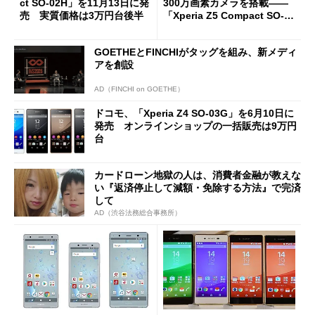
ct SO-02H」を11月13日に発
300万画素カメラを搭載――
売 実質価格は3万円台後半
「Xperia Z5 Compact SO-02
H」【画像追加】
GOETHEとFINCHIがタッグを組み、新メディ
アを創設
AD（FINCHI on GOETHE）
ドコモ、「Xperia Z4 SO-03G」を6月10日に
発売 オンラインショップの一括販売は9万円
台
カードローン地獄の人は、消費者金融が教えな
い『返済停止して減額・免除する方法』で完済
して
AD（渋谷法務総合事務所）