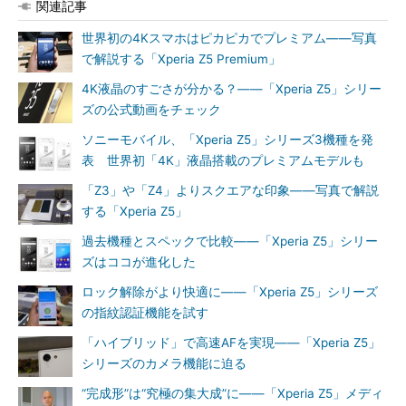
関連記事
世界初の4Kスマホはピカピカでプレミアム――写真
で解説する「Xperia Z5 Premium」
4K液晶のすごさが分かる？――「Xperia Z5」シリー
ズの公式動画をチェック
ソニーモバイル、「Xperia Z5」シリーズ3機種を発
表 世界初「4K」液晶搭載のプレミアムモデルも
「Z3」や「Z4」よりスクエアな印象――写真で解説
する「Xperia Z5」
過去機種とスペックで比較――「Xperia Z5」シリー
ズはココが進化した
ロック解除がより快適に――「Xperia Z5」シリーズ
の指紋認証機能を試す
「ハイブリッド」で高速AFを実現――「Xperia Z5」
シリーズのカメラ機能に迫る
“完成形”は“究極の集大成”に――「Xperia Z5」メディ