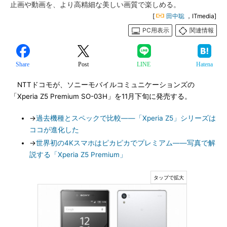
止画や動画を、より高精細な美しい画質で楽しめる。
[
田中聡
，ITmedia]
PC用表示
関連情報
Share
Post
LINE
Hatena
NTTドコモが、ソニーモバイルコミュニケーションズの
「Xperia Z5 Premium SO-03H」を11月下旬に発売する。
→
過去機種とスペックで比較――「Xperia Z5」シリーズは
ココが進化した
→
世界初の4Kスマホはピカピカでプレミアム――写真で解
説する「Xperia Z5 Premium」