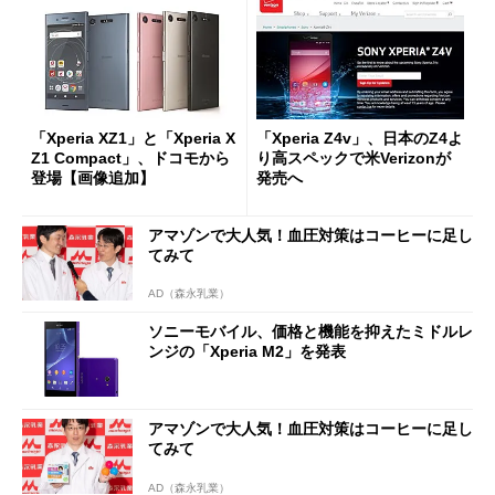
「Xperia XZ1」と「Xperia X
「Xperia Z4v」、日本のZ4よ
Z1 Compact」、ドコモから
り高スペックで米Verizonが
登場【画像追加】
発売へ
アマゾンで大人気！血圧対策はコーヒーに足し
てみて
AD（森永乳業）
ソニーモバイル、価格と機能を抑えたミドルレ
ンジの「Xperia M2」を発表
アマゾンで大人気！血圧対策はコーヒーに足し
てみて
AD（森永乳業）