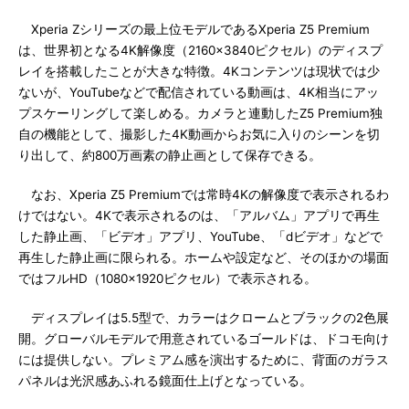
Xperia Zシリーズの最上位モデルであるXperia Z5 Premium
は、世界初となる4K解像度（2160×3840ピクセル）のディスプ
レイを搭載したことが大きな特徴。4Kコンテンツは現状では少
ないが、YouTubeなどで配信されている動画は、4K相当にアッ
プスケーリングして楽しめる。カメラと連動したZ5 Premium独
自の機能として、撮影した4K動画からお気に入りのシーンを切
り出して、約800万画素の静止画として保存できる。
なお、Xperia Z5 Premiumでは常時4Kの解像度で表示されるわ
けではない。4Kで表示されるのは、「アルバム」アプリで再生
した静止画、「ビデオ」アプリ、YouTube、「dビデオ」などで
再生した静止画に限られる。ホームや設定など、そのほかの場面
ではフルHD（1080×1920ピクセル）で表示される。
ディスプレイは5.5型で、カラーはクロームとブラックの2色展
開。グローバルモデルで用意されているゴールドは、ドコモ向け
には提供しない。プレミアム感を演出するために、背面のガラス
パネルは光沢感あふれる鏡面仕上げとなっている。