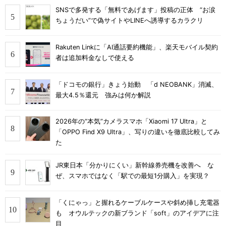
SNSで多発する「無料であげます」投稿の正体 “お涙
ちょうだい”で偽サイトやLINEへ誘導するカラクリ
Rakuten Linkに「AI通話要約機能」、楽天モバイル契約
者は追加料金なしで使える
「ドコモの銀行」きょう始動 「d NEOBANK」消滅、
最大4.5％還元 強みは何か解説
2026年の“本気”カメラスマホ「Xiaomi 17 Ultra」と
「OPPO Find X9 Ultra」、写りの違いを徹底比較してみ
た
JR東日本「分かりにくい」新幹線券売機を改善へ な
ぜ、スマホではなく「駅での最短1分購入」を実現？
「くにゃっ」と握れるケーブルケースや斜め挿し充電器
も オウルテックの新ブランド「soft」のアイデアに注
目