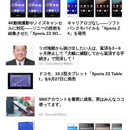
4K動画撮影やノイズキャンセ
キャリアロゴなし――ソフト
ルに対応――ソニーの技術を
バンクモバイルも「Xperia Z
結集させた「Xperia Z2 SO-0
4」を発売
3F」
リボ地獄から抜け出したい人は、返済を3～6
ヶ月停止して『大幅に減額してから返済する手
続き』で完済して！
AD（渋谷法務総合事務所）
ドコモ、10.1型タブレット「Xperia Z2 Table
t」を6月27日に発売
SNSアカウントを着実に成長。実はみんなココ
使ってます。
AD（Dreaw合同会社）