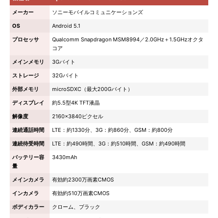
メーカー
ソニーモバイルコミュニケーションズ
OS
Android 5.1
プロセッサ
Qualcomm Snapdragon MSM8994／2.0GHz＋1.5GHzオクタ
コア
メインメモリ
3Gバイト
ストレージ
32Gバイト
外部メモリ
microSDXC（最大200Gバイト）
ディスプレイ
約5.5型4K TFT液晶
解像度
2160×3840ピクセル
連続通話時間
LTE：約1330分、3G：約860分、GSM：約800分
連続待受時間
LTE：約490時間、3G：約510時間、GSM：約490時間
バッテリー容
3430mAh
量
メインカメラ
有効約2300万画素CMOS
インカメラ
有効約510万画素CMOS
ボディカラー
クローム、ブラック