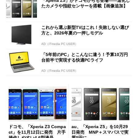
「Xperia Z5」がドコモからも登場――進化し
たカメラや指紋センサーを搭載【画像追加】
これから選ぶ新型TVはこれ！失敗しない選び
方と、2026年夏の一押しモデル
AD（ITmedia PC USER）
「5年前のPC」とこんなに違う！予算10万円
台前半で実現する快適PCライフ
AD（ITmedia PC USER）
ドコモ、「Xperia Z3 Compa
au、「Xperia Z5」を10月29
ct」を11月12日に発売 片手
日発売 MNP＋スマパスで実
操作しやすい4.6型液晶
質0円に