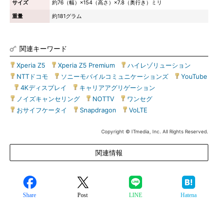
サイズ
約76（幅）×154（高さ）×7.8（奥行き）ミリ
重量
約181グラム
関連キーワード
Xperia Z5
|
Xperia Z5 Premium
|
ハイレゾリューション
|
NTTドコモ
|
ソニーモバイルコミュニケーションズ
|
YouTube
|
4Kディスプレイ
|
キャリアアグリゲーション
|
ノイズキャンセリング
|
NOTTV
|
ワンセグ
|
おサイフケータイ
|
Snapdragon
|
VoLTE
Copyright © ITmedia, Inc. All Rights Reserved.
関連情報
Share
Post
LINE
Hatena