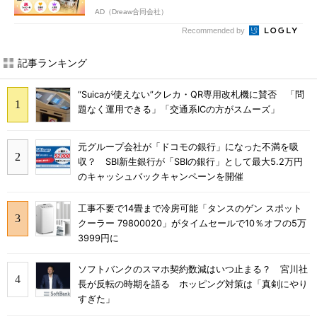
AD（Dreaw合同会社）
Recommended by
記事ランキング
“Suicaが使えない”クレカ・QR専用改札機に賛否 「問
題なく運用できる」「交通系ICの方がスムーズ」
元グループ会社が「ドコモの銀行」になった不満を吸
収？ SBI新生銀行が「SBIの銀行」として最大5.2万円
のキャッシュバックキャンペーンを開催
工事不要で14畳まで冷房可能「タンスのゲン スポット
クーラー 79800020」がタイムセールで10％オフの5万
3999円に
ソフトバンクのスマホ契約数減はいつ止まる？ 宮川社
長が反転の時期を語る ホッピング対策は「真剣にやり
すぎた」