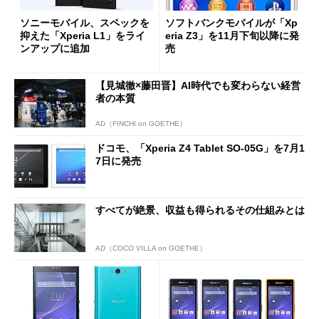
ソニーモバイル、スペックを
ソフトバンクモバイルが「Xp
抑えた「Xperia L1」をライ
eria Z3」を11月下旬以降に発
ンアップに追加
売
【見城徹×藤田晋】AI時代でも変わらない経営
者の本質
AD（FINCHI on GOETHE）
ドコモ、「Xperia Z4 Tablet SO-05G」を7月1
7日に発売
すべてが絶景、収益も得られるその仕組みとは
AD（COCO VILLA on GOETHE）