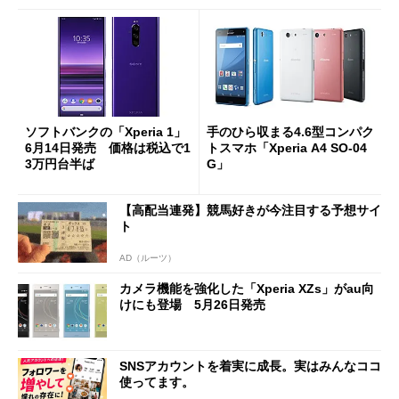
ソフトバンクの「Xperia 1」
手のひら収まる4.6型コンパク
6月14日発売 価格は税込で1
トスマホ「Xperia A4 SO-04
3万円台半ば
G」
【高配当連発】競馬好きが今注目する予想サイ
ト
AD（ルーツ）
カメラ機能を強化した「Xperia XZs」がau向
けにも登場 5月26日発売
SNSアカウントを着実に成長。実はみんなココ
使ってます。