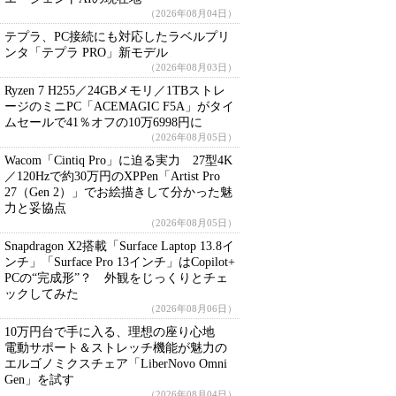
（2026年08月04日）
テプラ、PC接続にも対応したラベルプリ
ンタ「テプラ PRO」新モデル
（2026年08月03日）
Ryzen 7 H255／24GBメモリ／1TBストレ
ージのミニPC「ACEMAGIC F5A」がタイ
ムセールで41％オフの10万6998円に
（2026年08月05日）
Wacom「Cintiq Pro」に迫る実力 27型4K
／120Hzで約30万円のXPPen「Artist Pro
27（Gen 2）」でお絵描きして分かった魅
力と妥協点
（2026年08月05日）
Snapdragon X2搭載「Surface Laptop 13.8イ
ンチ」「Surface Pro 13インチ」はCopilot+
PCの“完成形”？ 外観をじっくりとチェ
ックしてみた
（2026年08月06日）
10万円台で手に入る、理想の座り心地
電動サポート＆ストレッチ機能が魅力の
エルゴノミクスチェア「LiberNovo Omni
Gen」を試す
（2026年08月04日）