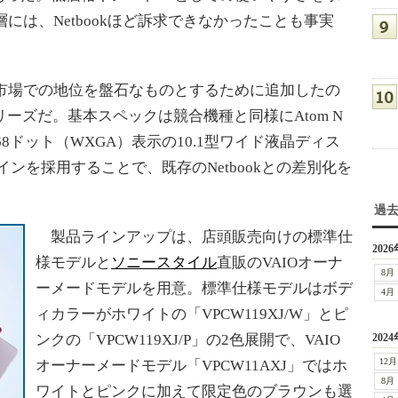
には、Netbookほど訴求できなかったことも事実
市場での地位を盤石なものとするために追加したの
リーズだ。基本スペックは競合機種と同様にAtom N
68ドット（WXGA）表示の10.1型ワイド液晶ディス
インを採用することで、既存のNetbookとの差別化を
過
製品ラインアップは、店頭販売向けの標準仕
2026
様モデルと
ソニースタイル
直販のVAIOオーナ
8月
ーメードモデルを用意。標準仕様モデルはボデ
4月
ィカラーがホワイトの「VPCW119XJ/W」とピ
ンクの「VPCW119XJ/P」の2色展開で、VAIO
2024
12月
オーナーメードモデル「VPCW11AXJ」ではホ
8月
ワイトとピンクに加えて限定色のブラウンも選