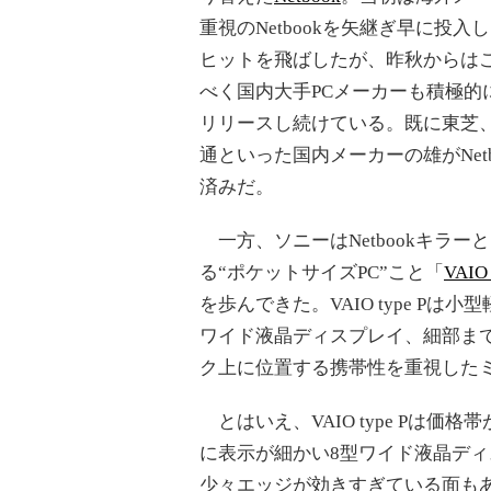
重視のNetbookを矢継ぎ早に投入
ヒットを飛ばしたが、昨秋からは
べく国内大手PCメーカーも積極的にN
リリースし続けている。既に東芝、
通といった国内メーカーの雄がNetb
済みだ。
一方、ソニーはNetbookキラー
る“ポケットサイズPC”こと「
VAIO 
を歩んできた。VAIO type P
ワイド液晶ディスプレイ、細部までこ
ク上に位置する携帯性を重視したミ
とはいえ、VAIO type Pは価
に表示が細かい8型ワイド液晶デ
少々エッジが効きすぎている面も