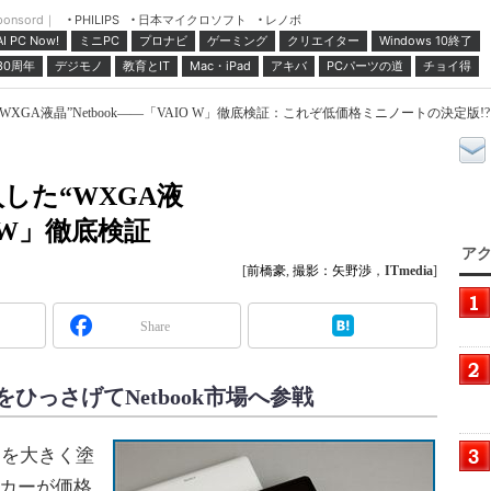
ponsord｜
日本マイクロソフト
レノボ
PHILIPS
ミニPC
プロナビ
ゲーミング
クリエイター
Windows 10終了
AI PC Now!
30周年
デジモノ
教育とIT
Mac・iPad
アキバ
PCパーツの道
チョイ得
GA液晶”Netbook――「VAIO W」徹底検証：これぞ低価格ミニノートの決定版!?（
した“WXGA液
O W」徹底検証
アク
[
前橋豪
,
撮影：矢野渉
，
ITmedia
]
Share
ひっさげてNetbook市場へ参戦
図を大きく塗
カーが価格