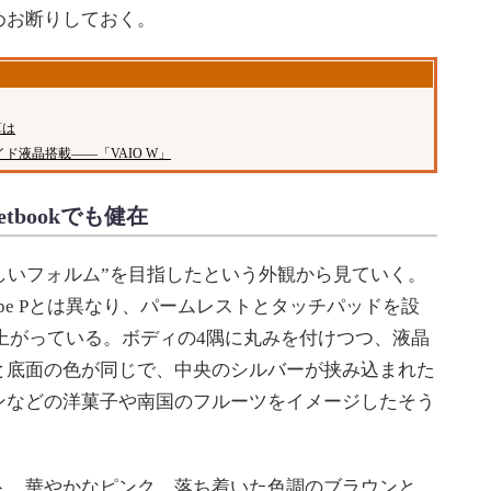
めお断りしておく。
算は
型ワイド液晶搭載――「VAIO W」
tbookでも健在
しいフォルム”を目指したという外観から見ていく。
ype Pとは異なり、パームレストとタッチパッドを設
上がっている。ボディの4隅に丸みを付けつつ、液晶
と底面の色が同じで、中央のシルバーが挟み込まれた
ンなどの洋菓子や南国のフルーツをイメージしたそう
、華やかなピンク、落ち着いた色調のブラウンと、