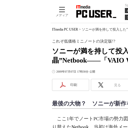
S
メディア
ITmedia PC USER
>
ソニーが満を持して投入した“WX
これぞ低価格ミニノートの決定版!?
ソニーが満を持して投入
晶”Netbook――「VAI
2009年07月07日 17時30分 公開
印刷
見る
最後の大物？ ソニーが新作を
ここ1年でノートPC市場の勢力
り替えた
Netbook
。当初は海外メー