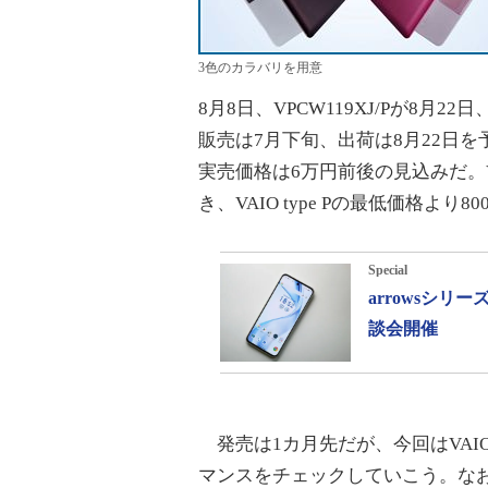
3色のカラバリを用意
8月8日、VPCW119XJ/Pが8月2
販売は7月下旬、出荷は8月22日
実売価格は6万円前後の見込みだ。V
き、VAIO type Pの最低価格より8
Special
arrowsシ
談会開催
発売は1カ月先だが、今回はVAI
マンスをチェックしていこう。な