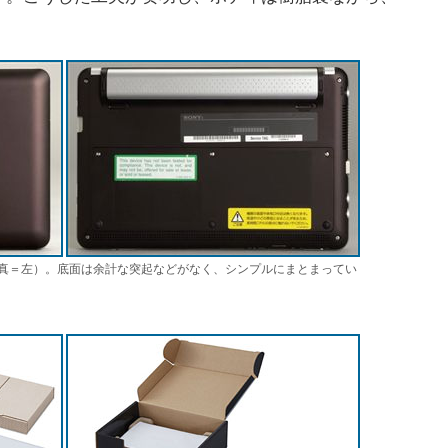
真＝左）。底面は余計な突起などがなく、シンプルにまとまってい