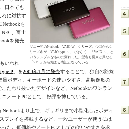
し、日本でも
これに対抗す
etbookを
NEC、富士
ookを発売
ソニー初のNetbook「VAIO W」シリーズ。今回からシ
リーズ名が「VAIO type ～」ではなく、「VAIO ～」と
いうシンプルなものに変わった。型名も従来と異なる
「VPC」から始まる表記となっている
ともいわれ
type P
」を
2009年1月に発売
することで、独自の路線
は小型軽量ボディ、キーボードの使いやすさ、高解像度の
だわり抜いたデザインなど、Netbookのワンラン
ニノートPCとして、好評を博している。
格帯がNetbookより上で、ギリギリまで小型化したボディ
ィスプレイを搭載するなど、一般ユーザーが使うには
あった。低価格やノートPCとしての使いやすさを求