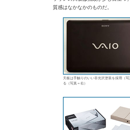
質感はなかなかのものだ。
天板は手触りのいい非光沢塗装を採用（写
る（写真＝右）