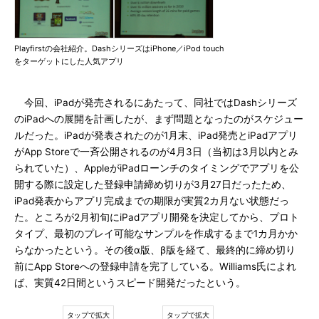
Playfirstの会社紹介。DashシリーズはiPhone／iPod touch
をターゲットにした人気アプリ
今回、iPadが発売されるにあたって、同社ではDashシリーズ
のiPadへの展開を計画したが、まず問題となったのがスケジュー
ルだった。iPadが発表されたのが1月末、iPad発売とiPadアプリ
がApp Storeで一斉公開されるのが4月3日（当初は3月以内とみ
られていた）、AppleがiPadローンチのタイミングでアプリを公
開する際に設定した登録申請締め切りが3月27日だったため、
iPad発表からアプリ完成までの期限が実質2カ月ない状態だっ
た。ところが2月初旬にiPadアプリ開発を決定してから、プロト
タイプ、最初のプレイ可能なサンプルを作成するまで1カ月かか
らなかったという。その後α版、β版を経て、最終的に締め切り
前にApp Storeへの登録申請を完了している。Williams氏によれ
ば、実質42日間というスピード開発だったという。