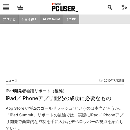
プロナビ
チョイ得！
AI PC Now!
ミニPC
ニュース
2010年7月21日
iPad開発者会議リポート（後編）
iPad／iPhoneアプリ開発の成功に必要なもの
App Storeが“第2のゴールドラッシュ”というのは本当だろうか。
「iPad Summit」リポートの後編では、実際にiPad／iPhoneアプ
リ開発で商業的な成功を手に入れたデベロッパーの視点を紹介し
ていく。