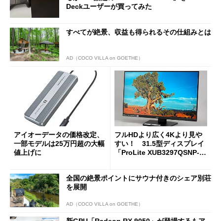
Deckユーザーが買ってみた
すべてが絶景、収益も得られるその仕組みとは
AD（COCO VILLA on GOETHE）
アイオーデータの価格改定、
フルHDより広く4Kより見や
一部モデルは25万円超の大幅
すい！ 31.5型ディスプレイ
値上げに
「ProLite XUB3297QSNP-B
1J」がテレワークにピッタリ
な理由
全国の絶景ポイントにサウナ付きのシェア別荘
を展開
AD（COCO VILLA on GOETHE）