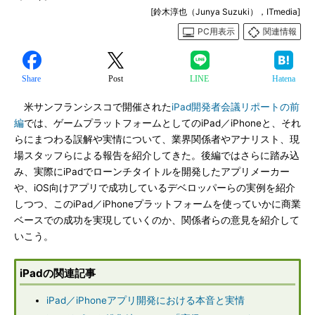
[鈴木淳也（Junya Suzuki），ITmedia]
PC用表示
関連情報
Share
Post
LINE
Hatena
米サンフランシスコで開催された
iPad開発者会議リポートの前
編
では、ゲームプラットフォームとしてのiPad／iPhoneと、それ
らにまつわる誤解や実情について、業界関係者やアナリスト、現
場スタッフらによる報告を紹介してきた。後編ではさらに踏み込
み、実際にiPadでローンチタイトルを開発したアプリメーカー
や、iOS向けアプリで成功しているデベロッパーらの実例を紹介
しつつ、このiPad／iPhoneプラットフォームを使っていかに商業
ベースでの成功を実現していくのか、関係者らの意見を紹介して
いこう。
iPadの関連記事
iPad／iPhoneアプリ開発における本音と実情