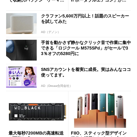
で収納力バツグン ゲーマー
ri ポータブルエアコン」がセ
じゃなくても欲しくなる
ールで16％オフの2万9980円
に
クラファン5,600万円以上！話題のスピーカー
を試してみた
AD（デノン）
手首を動かさず静かなクリック音で作業に集中
できる「ロジクール M575SPd」がセールで3
3％オフの5280円に
SNSアカウントを着実に成長。実はみんなココ
使ってます。
AD（Dreaw合同会社）
最大毎秒7200MBの高速転送
FIIO、スティック型デザイン