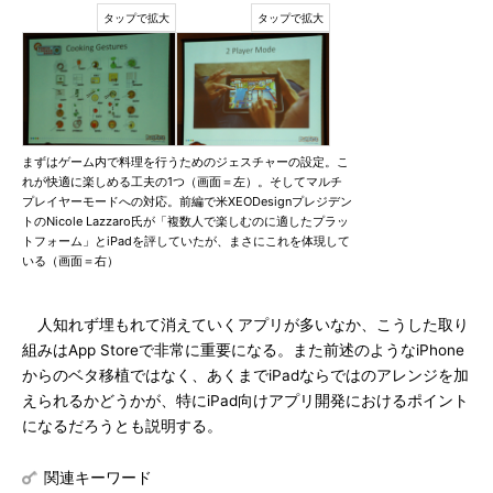
まずはゲーム内で料理を行うためのジェスチャーの設定。こ
れが快適に楽しめる工夫の1つ（画面＝左）。そしてマルチ
プレイヤーモードへの対応。前編で米XEODesignプレジデン
トのNicole Lazzaro氏が「複数人で楽しむのに適したプラッ
トフォーム」とiPadを評していたが、まさにこれを体現して
いる（画面＝右）
人知れず埋もれて消えていくアプリが多いなか、こうした取り
組みはApp Storeで非常に重要になる。また前述のようなiPhone
からのベタ移植ではなく、あくまでiPadならではのアレンジを加
えられるかどうかが、特にiPad向けアプリ開発におけるポイント
になるだろうとも説明する。
関連キーワード