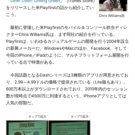
「
Diner Dash: Grilling Green
」（iTunes Store）
をリリースした米Playfirstの話から紹介してい
こう。
Chris Williams氏
最初に登場した米Playfirstのモバイル＆コンソール担当ディレ
クターChris Williams氏は、まず同社の紹介を行っている。
Playfirstは、いわゆるカジュアルゲームの開発を行う2004年設立
の新興メーカーだ。WindowsやMacのほか、Facebook、そして
今回のiPhone／iPadのように、マルチプラットフォーム展開を行
っている点で特徴がある。
今回話題となるDashシリーズは3種類のアプリが用意されてお
り、2.99～4.99ドルの価格で提供されている（Lite版もあり）。
600万本以上がダウンロードされており、2010年内のセッション
数が現時点で4500万に到達するという。iPhoneアプリとしては
人気の部類だ。