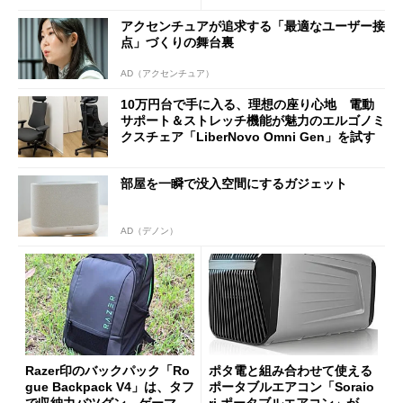
etooth High Data Throughp
アクセンチュアが追求する「最適なユーザー接
ut」が明...
点」づくりの舞台裏
AD（アクセンチュア）
10万円台で手に入る、理想の座り心地 電動
サポート＆ストレッチ機能が魅力のエルゴノミ
クスチェア「LiberNovo Omni Gen」を試す
部屋を一瞬で没入空間にするガジェット
AD（デノン）
Razer印のバックパック「Ro
ポタ電と組み合わせて使える
gue Backpack V4」は、タフ
ポータブルエアコン「Soraio