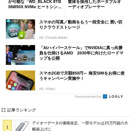
が可能な「WD_BLACK 8TB
筐体を採用したポータブルオ
SN850X NVMe ヒートシンク
ーディオプレーヤー
付き」が18％オフの17万508
7円に
スマホの写真／動画をもう一段安全に 買い切
りクラウドストレージ
AD（ITmedia Mobile）
「AIハイパースケール」でNVIDIAに真っ向勝
負を仕掛けるAMD 2030年に向けたロードマ
ップを公開
スマホ2GBで月額850円～ 格安SIMをお得に使
うキャンペーン実施中！
AD（IIJmio）
Recommended by
記事ランキング
アイオーデータの価格改定、一部モデルは25万円超の大
幅値上げに