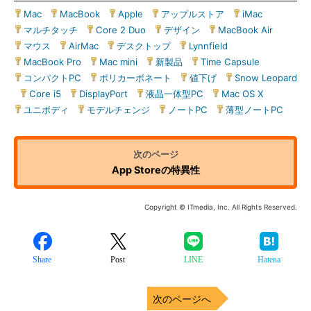
Mac
|
MacBook
|
Apple
|
アップルストア
|
iMac
|
マルチタッチ
|
Core 2 Duo
|
デザイン
|
MacBook Air
|
マウス
|
AirMac
|
デスクトップ
|
Lynnfield
|
MacBook Pro
|
Mac mini
|
新製品
|
Time Capsule
|
コンパクトPC
|
ポリカーボネート
|
値下げ
|
Snow Leopard
|
Core i5
|
DisplayPort
|
液晶一体型PC
|
Mac OS X
|
ユニボディ
|
モデルチェンジ
|
ノートPC
|
薄型ノートPC
App Storeの特異性
Copyright © ITmedia, Inc. All Rights Reserved.
Share
Post
LINE
Hatena
次のページへ