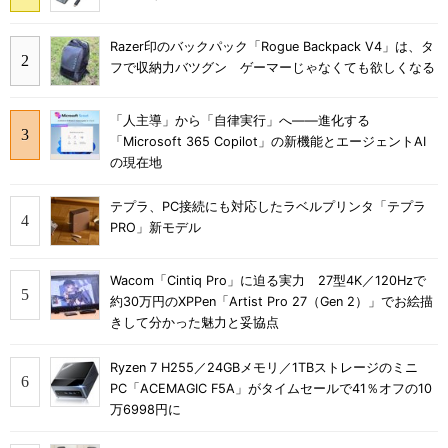
Razer印のバックパック「Rogue Backpack V4」は、タ
フで収納力バツグン ゲーマーじゃなくても欲しくなる
「人主導」から「自律実行」へ――進化する
「Microsoft 365 Copilot」の新機能とエージェントAI
の現在地
テプラ、PC接続にも対応したラベルプリンタ「テプラ
PRO」新モデル
Wacom「Cintiq Pro」に迫る実力 27型4K／120Hzで
約30万円のXPPen「Artist Pro 27（Gen 2）」でお絵描
きして分かった魅力と妥協点
Ryzen 7 H255／24GBメモリ／1TBストレージのミニ
PC「ACEMAGIC F5A」がタイムセールで41％オフの10
万6998円に