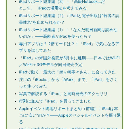
iPadリポート総集編（3）：「高級Netbook…だ
と…？」 iPadの活用法を考えてみる
iPadリポート総集編（2）：iPadと電子出版は“若者の読
書離れ”を止められるか？
iPadリポート総集編（1）：「なんだ朝日新聞は読めな
いのか」――高齢者がiPadを使ったら？
専用アプリは？ 2倍モードは？：「iPad」で気になるア
プリを試してみた
「iPad」の米国外発売が5月末に延期――日本ではWi-Fi
／Wi-Fi＋3Gモデルが同日発売予定
iPadで動く、最大の「姉ヶ崎寧々さん」に会ってきた
注目の「iBooks」から「iWork」まで、「iPad」をさく
っと使ってみた
写真で解説する「iPad」と同時発売のアクセサリ
行列に並んで「iPad」を買ってきました
Appleイベント現地リポートまとめ（前編）：iPadは本
当に“安い”のか？――Appleスペシャルイベントを振り返
る