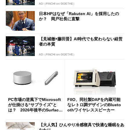
AD（FINCHI on GOETHE）
日本HPはなぜ「Rakuten AI」を採用したの
か？ 岡戸社長に直撃
【見城徹×藤田晋】AI時代でも変わらない経営
者の本質
AD（FINCHI on GOETHE）
PC市場の逆風下でMicrosoft
FIIO、同社製DAPを内蔵可能
が仕掛ける“サプライズ”と
なレトロ調デザインのBlueto
は？ 2026年後半のSurface
othワイヤレススピーカー
新製品を予想する
【大人気】ひんやり冷感寝具で快適な睡眠をあ