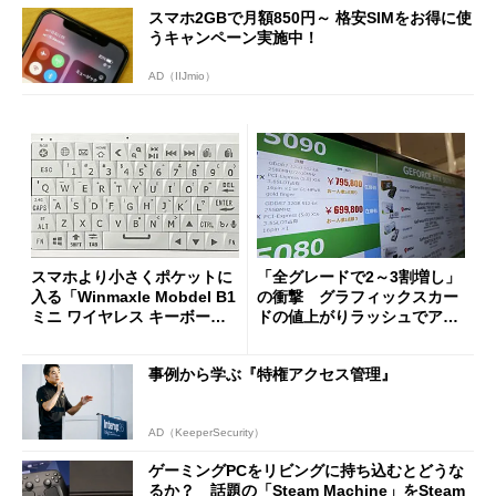
スマホ2GBで月額850円～ 格安SIMをお得に使
うキャンペーン実施中！
AD（IIJmio）
スマホより小さくポケットに
「全グレードで2～3割増し」
入る「Winmaxle Mobdel B1
の衝撃 グラフィックスカー
ミニ ワイヤレス キーボー
ドの値上がりラッシュでアキ
ド」がセールで10％オフの37
バの購入制限が深刻化
94円に
事例から学ぶ『特権アクセス管理』
AD（KeeperSecurity）
ゲーミングPCをリビングに持ち込むとどうな
るか？ 話題の「Steam Machine」をSteam