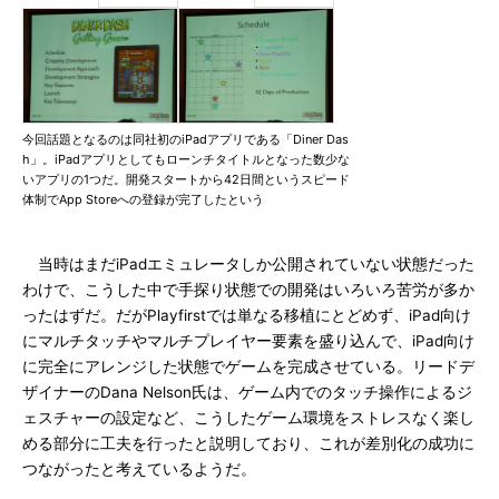
今回話題となるのは同社初のiPadアプリである「Diner Das
h」。iPadアプリとしてもローンチタイトルとなった数少な
いアプリの1つだ。開発スタートから42日間というスピード
体制でApp Storeへの登録が完了したという
当時はまだiPadエミュレータしか公開されていない状態だった
わけで、こうした中で手探り状態での開発はいろいろ苦労が多か
ったはずだ。だがPlayfirstでは単なる移植にとどめず、iPad向け
にマルチタッチやマルチプレイヤー要素を盛り込んで、iPad向け
に完全にアレンジした状態でゲームを完成させている。リードデ
ザイナーのDana Nelson氏は、ゲーム内でのタッチ操作によるジ
ェスチャーの設定など、こうしたゲーム環境をストレスなく楽し
める部分に工夫を行ったと説明しており、これが差別化の成功に
つながったと考えているようだ。