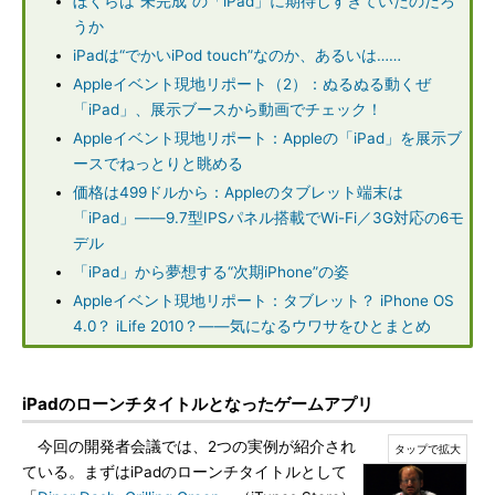
ぼくらは“未完成”の「iPad」に期待しすぎていたのだろ
うか
iPadは“でかいiPod touch”なのか、あるいは……
Appleイベント現地リポート（2）：ぬるぬる動くぜ
「iPad」、展示ブースから動画でチェック！
Appleイベント現地リポート：Appleの「iPad」を展示ブ
ースでねっとりと眺める
価格は499ドルから：Appleのタブレット端末は
「iPad」――9.7型IPSパネル搭載でWi-Fi／3G対応の6モ
デル
「iPad」から夢想する“次期iPhone”の姿
Appleイベント現地リポート：タブレット？ iPhone OS
4.0？ iLife 2010？――気になるウワサをひとまとめ
iPadのローンチタイトルとなったゲームアプリ
今回の開発者会議では、2つの実例が紹介され
ている。まずはiPadのローンチタイトルとして