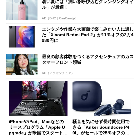
暑い夏には「潤いを呼び込むクレンジングオイ
ル」が最適！
AD（DHC｜CanCam.jp）
エンタメや作業を大画面で楽しみたい人に適し
た「Xiaomi Redmi Pad 2」が11％オフの2万4
980円に
最良の顧客体験をつくるアクセンチュアのカス
タマーフロント領域
AD（アクセンチュア）
iPhoneやiPad、Macなどの
騒音を気にせず長時間使用で
リースプログラム「Apple U
きる「Anker Soundcore P4
pgrade」が米国でスタート／
0i」がセールで25％オフの59
Bluetooth LEの新規格「Blu
90円に