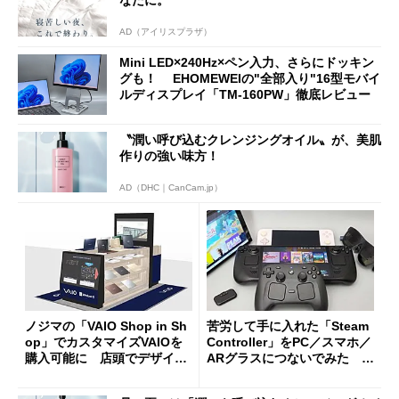
なたに。
AD（アイリスプラザ）
Mini LED×240Hz×ペン入力、さらにドッキン
グも！ EHOMEWEIの"全部入り"16型モバイ
ルディスプレイ「TM-160PW」徹底レビュー
〝潤い呼び込むクレンジングオイル〟が、美肌
作りの強い味方！
AD（DHC｜CanCam.jp）
ノジマの「VAIO Shop in Sh
苦労して手に入れた「Steam
op」でカスタマイズVAIOを
Controller」をPC／スマホ／
購入可能に 店頭でデザイン
ARグラスにつないでみた ゲ
や質感を確認しながら購入可
ーム体験や実用性は？
能