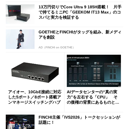
13万円切りでCore Ultra 9 185H搭載！ 片手
で持てるミニPC「GEEKOM IT13 Max」のコ
スパと実力を検証する
GOETHEとFINCHIがタッグを組み、新メディ
アを創設
AD（FINCHI on GOETHE）
アイオー、10GbE接続に対応
AIデータセンターの“真の実
した5ポート／8ポート搭載ア
力”を左右する「CPU」 そ
ンマネージスイッチングハブ
の復権の背景にあるものと
は？
FINCHI主催「IVS2026」トークセッションが
話題に！