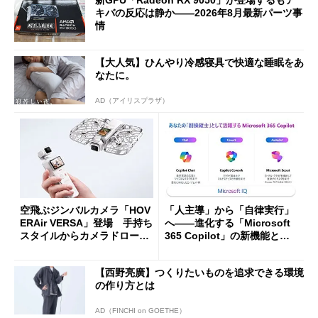
新GPU「Radeon RX 9050」が登場するもア
キバの反応は静か――2026年8月最新パーツ事
情
【大人気】ひんやり冷感寝具で快適な睡眠をあ
なたに。
AD（アイリスプラザ）
空飛ぶジンバルカメラ「HOV
「人主導」から「自律実行」
ERAir VERSA」登場 手持ち
へ――進化する「Microsoft
スタイルからカメラドローン
365 Copilot」の新機能とエ
に合体変形
ージェントAIの現在地
【西野亮廣】つくりたいものを追求できる環境
の作り方とは
AD（FINCHI on GOETHE）