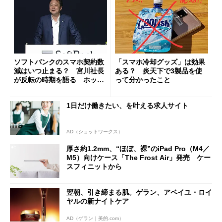
ソフトバンクのスマホ契約数
「スマホ冷却グッズ」は効果
減はいつ止まる？ 宮川社長
ある？ 炎天下で3製品を使
が反転の時期を語る ホッピ
って分かったこと
ング対策は「真剣にやりすぎ
た」
1日だけ働きたい、を叶える求人サイト
AD（ショットワークス）
厚さ約1.2mm、“ほぼ、裸”のiPad Pro（M4／
M5）向けケース「The Frost Air」発売 ケー
スフィニットから
翌朝、引き締まる肌。ゲラン、アベイユ・ロイ
ヤルの新ナイトケア
AD（ゲラン｜美的.com）