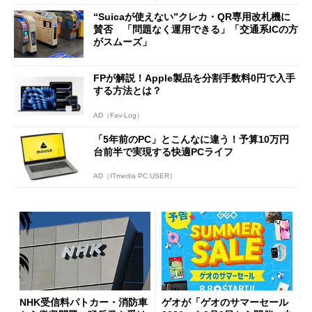
ッシュバックキャンペーンを
“Suicaが使えない”クレカ・QR専用改札機に
開催
賛否 「問題なく運用できる」「交通系ICの方
がスムーズ」
FPが解説！Apple製品を分割手数料0円で入手
する方法とは？
AD（Fav-Log）
「5年前のPC」とこんなに違う！予算10万円
台前半で実現する快適PCライフ
AD（ITmedia PC USER）
NHK受信料パトカー・消防車
ゲオが「ゲオのサマーセール