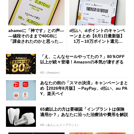
ahamoに「神です」との声―
d払い、dポイントのキャンペ
―値段そのままで40GBに
ーンまとめ【8月1日最新版】
「課金されたのかと思った」
1万～10万ポイント還元の
と戸惑いも
施策がめじろ押し
「え、こんなセールやってたの？」80％OFF
以上が続々登場！Amazonの本気が凄すぎる
AD（Amazon）
あなたの街の「スマホ決済」キャンペーンまと
め【2026年8月版】～PayPay、d払い、au PA
Y、楽天ペイ
65歳以上の方は要確認「インプラントは保険
適用か？」あなたに沿った治療法や費用を解説
AD（あんしんインプラント）