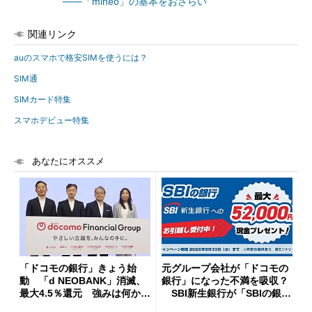
――「mineo」の基本をおさらい
関連リンク
auのスマホで格安SIMを使うには？
SIM通
SIMカード特集
スマホデビュー特集
あなたにオススメ
「ドコモの銀行」きょう始
元グループ会社が「ドコモの
動 「d NEOBANK」消滅、
銀行」になった不満を吸収？
最大4.5％還元 強みは何か解
SBI新生銀行が「SBIの銀
説
行」として最大5.2万円のキャ