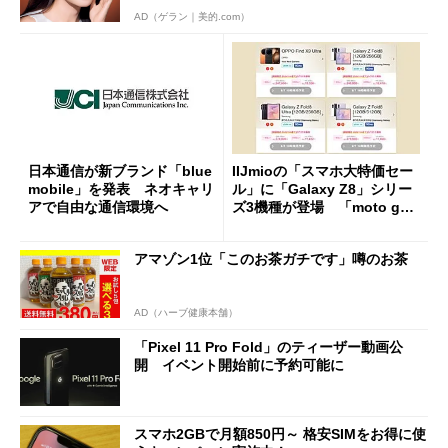
AD（ゲラン｜美的.com）
日本通信が新ブランド「blue
IIJmioの「スマホ大特価セー
mobile」を発表 ネオキャリ
ル」に「Galaxy Z8」シリー
アで自由な通信環境へ
ズ3機種が登場 「moto g37
j」や「OPPO Find X9 Ultr
a」も
アマゾン1位「このお茶ガチです」噂のお茶
AD（ハーブ健康本舗）
「Pixel 11 Pro Fold」のティーザー動画公
開 イベント開始前に予約可能に
スマホ2GBで月額850円～ 格安SIMをお得に使