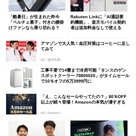
「酷暑日」が生まれた昨今
Rakuten Linkに「AI通話要
「ペルチェ素子」付きの腰掛
約機能」、楽天モバイル契約
けファンなら乗り切れる？
者は追加料金なしで使える
アマゾンで大人気！血圧対策はコーヒーに足し
てみて
AD（森永乳業）
工事不要で14畳まで冷房可能「タンスのゲン
スポットクーラー 79800020」がタイムセール
で10％オフの5万3999円に
「え、こんなセールやってたの？」80％OFF
以上が続々登場！Amazonの本気が凄すぎる
AD（Amazon）