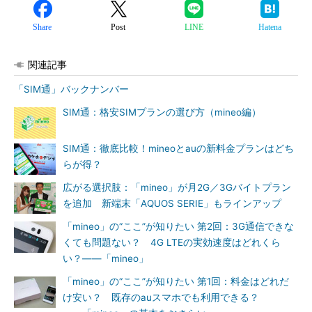
Share
Post
LINE
Hatena
関連記事
「SIM通」バックナンバー
SIM通：格安SIMプランの選び方（mineo編）
SIM通：徹底比較！mineoとauの新料金プランはどち
らが得？
広がる選択肢：「mineo」が月2G／3Gバイトプラン
を追加 新端末「AQUOS SERIE」もラインアップ
「mineo」の“ここ”が知りたい 第2回：3G通信できな
くても問題ない？ 4G LTEの実効速度はどれくら
い？――「mineo」
「mineo」の“ここ”が知りたい 第1回：料金はどれだ
け安い？ 既存のauスマホでも利用できる？