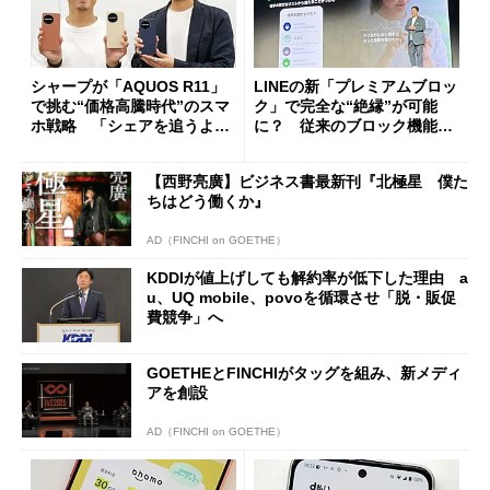
シャープが「AQUOS R11」
LINEの新「プレミアムブロッ
で挑む“価格高騰時代”のスマ
ク」で完全な“絶縁”が可能
ホ戦略 「シェアを追うより
に？ 従来のブロック機能と
も既存ユーザーを大切に」
の決定的な違い
【西野亮廣】ビジネス書最新刊『北極星 僕た
ちはどう働くか』
AD（FINCHI on GOETHE）
KDDIが値上げしても解約率が低下した理由 a
u、UQ mobile、povoを循環させ「脱・販促
費競争」へ
GOETHEとFINCHIがタッグを組み、新メディ
アを創設
AD（FINCHI on GOETHE）