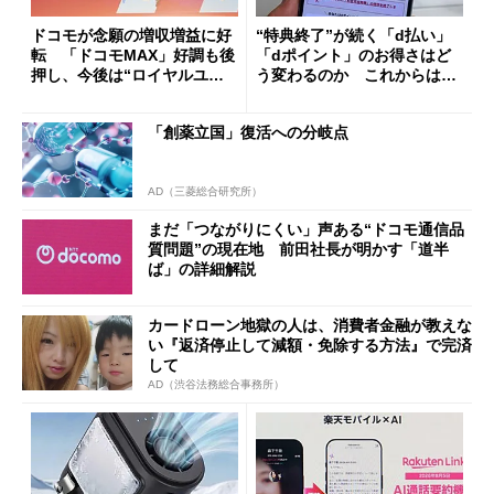
ドコモが念願の増収増益に好
“特典終了”が続く「d払い」
転 「ドコモMAX」好調も後
「dポイント」のお得さはど
押し、今後は“ロイヤルユー
う変わるのか これからは
ザー”を重視
「dカード」の利用が得策？
「創薬立国」復活への分岐点
AD（三菱総合研究所）
まだ「つながりにくい」声ある“ドコモ通信品
質問題”の現在地 前田社長が明かす「道半
ば」の詳細解説
カードローン地獄の人は、消費者金融が教えな
い『返済停止して減額・免除する方法』で完済
して
AD（渋谷法務総合事務所）