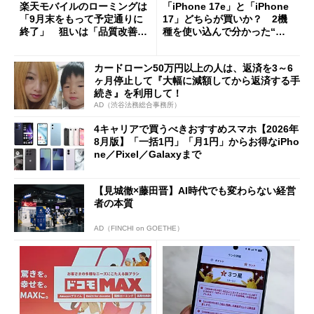
楽天モバイルのローミングは
「iPhone 17e」と「iPhone
「9月末をもって予定通りに
17」どちらが買いか？ 2機
終了」 狙いは「品質改善」
種を使い込んで分かった“ス
ただし「ルーラル限定で期
ペック表にない違い”
限を切った新契約」の可能性
カードローン50万円以上の人は、返済を3～6
も
ヶ月停止して『大幅に減額してから返済する手
続き』を利用して！
AD（渋谷法務総合事務所）
4キャリアで買うべきおすすめスマホ【2026年
8月版】「一括1円」「月1円」からお得なiPho
ne／Pixel／Galaxyまで
【見城徹×藤田晋】AI時代でも変わらない経営
者の本質
AD（FINCHI on GOETHE）