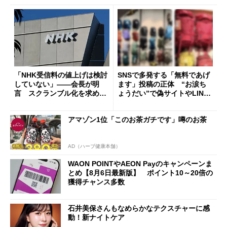
「NHK受信料の値上げは検討
SNSで多発する「無料であげ
していない」――会長が明
ます」投稿の正体 “お涙ち
言 スクランブル化を求める
ょうだい”で偽サイトやLINE
声絶えず
へ誘導するカラクリ
アマゾン1位「このお茶ガチです」噂のお茶
AD（ハーブ健康本舗）
WAON POINTやAEON Payのキャンペーンま
とめ【8月6日最新版】 ポイント10～20倍の
獲得チャンス多数
石井美保さんもなめらかなテクスチャーに感
動！新ナイトケア