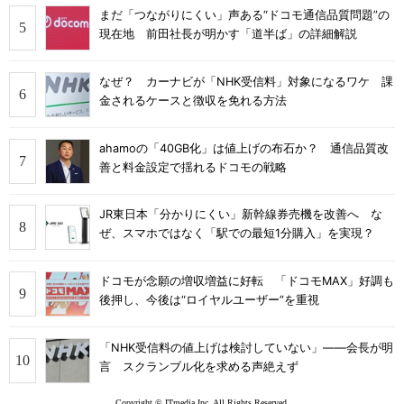
まだ「つながりにくい」声ある“ドコモ通信品質問題”の
現在地 前田社長が明かす「道半ば」の詳細解説
なぜ？ カーナビが「NHK受信料」対象になるワケ 課
金されるケースと徴収を免れる方法
ahamoの「40GB化」は値上げの布石か？ 通信品質改
善と料金設定で揺れるドコモの戦略
JR東日本「分かりにくい」新幹線券売機を改善へ な
ぜ、スマホではなく「駅での最短1分購入」を実現？
ドコモが念願の増収増益に好転 「ドコモMAX」好調も
後押し、今後は“ロイヤルユーザー”を重視
「NHK受信料の値上げは検討していない」――会長が明
言 スクランブル化を求める声絶えず
Copyright © ITmedia Inc. All Rights Reserved.