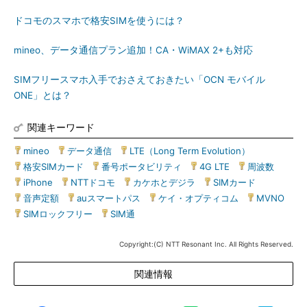
ドコモのスマホで格安SIMを使うには？
mineo、データ通信プラン追加！CA・WiMAX 2+も対応
SIMフリースマホ入手でおさえておきたい「OCN モバイル
ONE」とは？
関連キーワード
mineo
|
データ通信
|
LTE（Long Term Evolution）
|
格安SIMカード
|
番号ポータビリティ
|
4G LTE
|
周波数
|
iPhone
|
NTTドコモ
|
カケホとデジラ
|
SIMカード
|
音声定額
|
auスマートパス
|
ケイ・オプティコム
|
MVNO
|
SIMロックフリー
|
SIM通
Copyright:(C) NTT Resonant Inc. All Rights Reserved.
関連情報