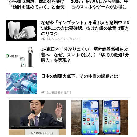
から徴収問題、猛反発を受け
2026」を8月8日から開催、中
「検討を進めていく」と会長
古のスマホやゲームがお得に
なぜ今「インプラント」を選ぶ人が急増中？6
5歳以上の方は要確認。抜けた歯の放置は驚き
のリスク
AD（あんしんインプラント）
JR東日本「分かりにくい」新幹線券売機を改
善へ なぜ、スマホではなく「駅での最短1分
購入」を実現？
日本の創薬力低下、その本当の課題とは
AD（三菱総合研究所）