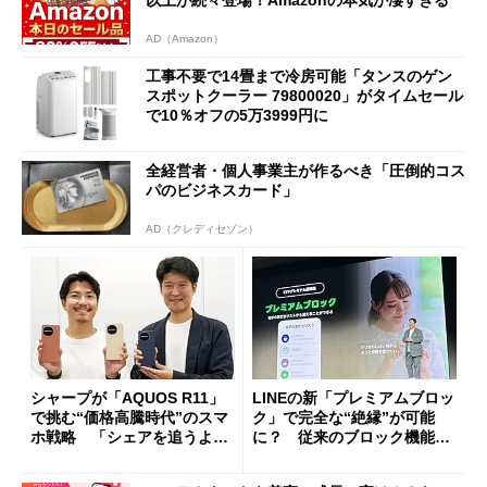
以上が続々登場！Amazonの本気が凄すぎる
AD（Amazon）
工事不要で14畳まで冷房可能「タンスのゲン
スポットクーラー 79800020」がタイムセール
で10％オフの5万3999円に
全経営者・個人事業主が作るべき「圧倒的コス
パのビジネスカード」
AD（クレディセゾン）
シャープが「AQUOS R11」
LINEの新「プレミアムブロッ
で挑む“価格高騰時代”のスマ
ク」で完全な“絶縁”が可能
ホ戦略 「シェアを追うより
に？ 従来のブロック機能と
も既存ユーザーを大切に」
の決定的な違い