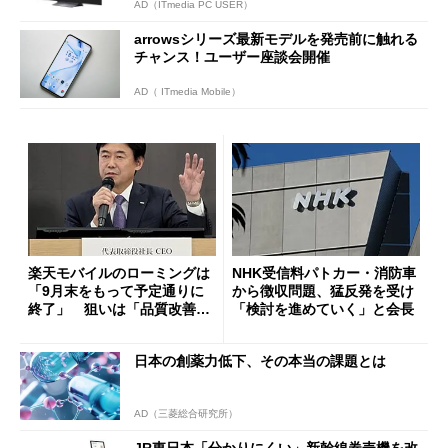
AD（ITmedia PC USER）
arrowsシリーズ最新モデルを発売前に触れる
チャンス！ユーザー座談会開催
AD（ ITmedia Mobile）
楽天モバイルのローミングは
NHK受信料パトカー・消防車
「9月末をもって予定通りに
から徴収問題、猛反発を受け
終了」 狙いは「品質改善」
「検討を進めていく」と会長
ただし「ルーラル限定で期
限を切った新契約」の可能性
日本の創薬力低下、その本当の課題とは
も
AD（三菱総合研究所）