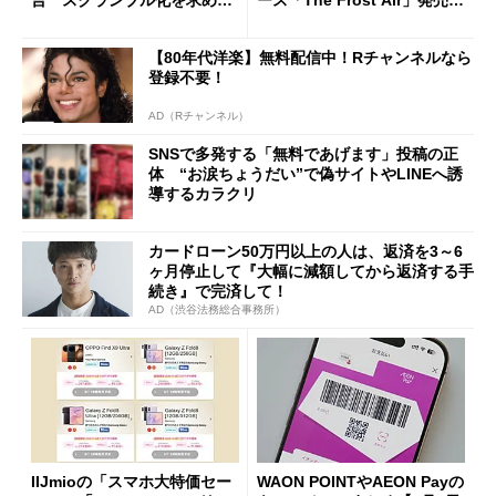
言 スクランブル化を求める
ース「The Frost Air」発売
声絶えず
ケースフィニットから
【80年代洋楽】無料配信中！Rチャンネルなら
登録不要！
AD（Rチャンネル）
SNSで多発する「無料であげます」投稿の正
体 “お涙ちょうだい”で偽サイトやLINEへ誘
導するカラクリ
カードローン50万円以上の人は、返済を3～6
ヶ月停止して『大幅に減額してから返済する手
続き』で完済して！
AD（渋谷法務総合事務所）
IIJmioの「スマホ大特価セー
WAON POINTやAEON Payの