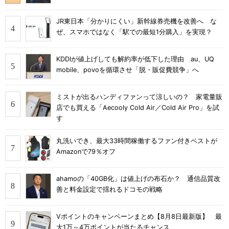
JR東日本「分かりにくい」新幹線券売機を改善へ な
ぜ、スマホではなく「駅での最短1分購入」を実現？
KDDIが値上げしても解約率が低下した理由 au、UQ
mobile、povoを循環させ「脱・販促費競争」へ
ミストが出るハンディファンって涼しいの？ 家電量販
店でも買える「Aecooly Cold Air／Cold Air Pro」を試
す
丸洗いでき、最大33時間稼働するファン付きベストが
Amazonで79％オフ
ahamoの「40GB化」は値上げの布石か？ 通信品質改
善と料金設定で揺れるドコモの戦略
Vポイントのキャンペーンまとめ【8月8日最新版】 最
大1万～4万ポイントが当たるチャンス