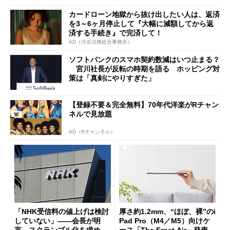
カードローン地獄から抜け出したい人は、返済
を3～6ヶ月停止して『大幅に減額してから返
済する手続き』で完済して！
AD（渋谷法務総合事務所）
ソフトバンクのスマホ契約数減はいつ止まる？
宮川社長が反転の時期を語る ホッピング対
策は「真剣にやりすぎた」
【登録不要＆完全無料】70年代洋楽がRチャン
ネルで見放題
AD（Rチャンネル）
「NHK受信料の値上げは検討
厚さ約1.2mm、“ほぼ、裸”のi
していない」――会長が明
Pad Pro（M4／M5）向けケ