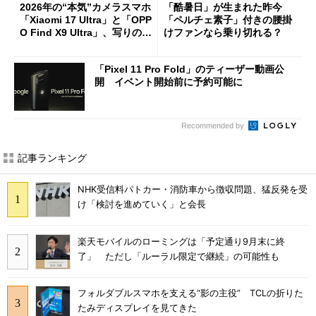
2026年の“本気”カメラスマホ
「酷暑日」が生まれた昨今
「Xiaomi 17 Ultra」と「OPP
「ペルチェ素子」付きの腰掛
O Find X9 Ultra」、写りの違
けファンなら乗り切れる？
いを徹底比較してみた
「Pixel 11 Pro Fold」のティーザー動画公
開 イベント開始前に予約可能に
Recommended by
記事ランキング
NHK受信料パトカー・消防車から徴収問題、猛反発を受
け「検討を進めていく」と会長
楽天モバイルのローミングは「予定通り9月末に終
了」 ただし「ルーラル限定で継続」の可能性も
フォルダブルスマホを支える“影の主役” TCLの折りた
たみディスプレイを見てきた