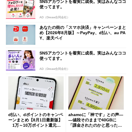
SNSアカウントを着実に成長。実はみんなココ
使ってます。
AD（Dreaw合同会社）
あなたの街の「スマホ決済」キャンペーンまと
め【2026年8月版】～PayPay、d払い、au PA
Y、楽天ペイ
SNSアカウントを着実に成長。実はみんなココ
使ってます。
AD（Dreaw合同会社）
d払い、dポイントのキャンペ
ahamoに「神です」との声―
ーンまとめ【8月1日最新版】
―値段そのままで40GBに
1万～10万ポイント還元の
「課金されたのかと思った」
施策がめじろ押し
と戸惑いも