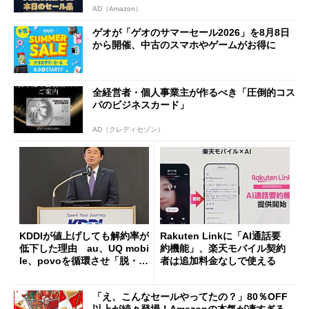
AD（Amazon）
ゲオが「ゲオのサマーセール2026」を8月8日
から開催、中古のスマホやゲームがお得に
全経営者・個人事業主が作るべき「圧倒的コス
パのビジネスカード」
AD（クレディセゾン）
KDDIが値上げしても解約率が
Rakuten Linkに「AI通話要
低下した理由 au、UQ mobi
約機能」、楽天モバイル契約
le、povoを循環させ「脱・販
者は追加料金なしで使える
促費競争」へ
「え、こんなセールやってたの？」80％OFF