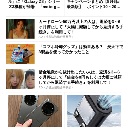
ル」に「Galaxy Z8」シリー
キャンペーンまとめ【8月6日
ズ3機種が登場 「moto g37
最新版】 ポイント10～20倍
j」や「OPPO Find X9 Ultr
の獲得チャンス多数
a」も
カードローン50万円以上の人は、返済を3～6
ヶ月停止して『大幅に減額してから返済する手
続き』を利用して！
AD（渋谷法務総合事務所）
「スマホ冷却グッズ」は効果ある？ 炎天下で
3製品を使って分かったこと
借金地獄から抜け出したい人は、返済を3～6
ヶ月停止して『借金を0円もしくは大幅に減額
してから返済する手続き』を利用して！
AD（渋谷法務総合事務所）