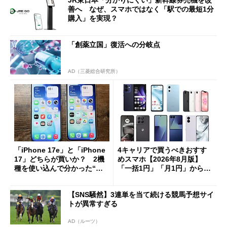
JR東日本「分かりにくい」新幹線券売機を改
善へ なぜ、スマホではなく「駅での最短1分
購入」を実現？
「創薬立国」復活への分岐点
AD（三菱総合研究所）
「iPhone 17e」と「iPhone
4キャリアで買うべきおすす
17」どちらが買いか？ 2機
めスマホ【2026年8月版】
種を使い込んで分かった“ス
「一括1円」「月1円」からお
ペック表にない違い”
得なiPhone／Pixel／Galaxy
まで
【SNS騒然】3連単を当て続ける競馬予想サイ
トが異常すぎる
AD（ルーツ）