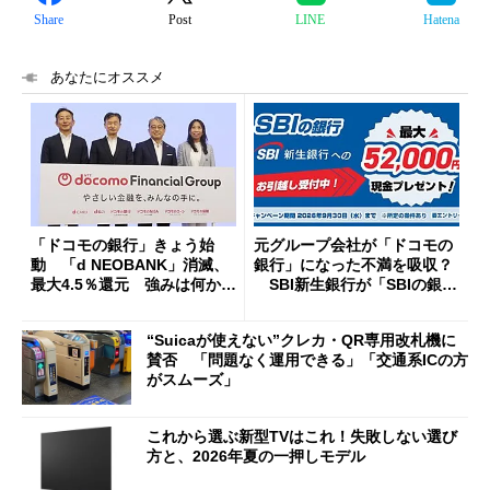
Share
Post
LINE
Hatena
あなたにオススメ
「ドコモの銀行」きょう始
元グループ会社が「ドコモの
動 「d NEOBANK」消滅、
銀行」になった不満を吸収？
最大4.5％還元 強みは何か解
SBI新生銀行が「SBIの銀
説
行」として最大5.2万円のキャ
ッシュバックキャンペーンを
“Suicaが使えない”クレカ・QR専用改札機に
開催
賛否 「問題なく運用できる」「交通系ICの方
がスムーズ」
これから選ぶ新型TVはこれ！失敗しない選び
方と、2026年夏の一押しモデル