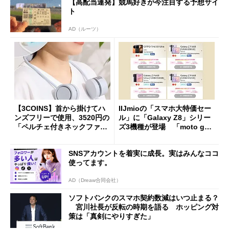
【高配当連発】競馬好きが今注目する予想サイ
ト
AD（ルーツ）
【3COINS】首から掛けてハ
IIJmioの「スマホ大特価セー
ンズフリーで使用、3520円の
ル」に「Galaxy Z8」シリー
「ペルチェ付きネックファ
ズ3機種が登場 「moto g37
ン」
j」や「OPPO Find X9 Ultr
a」も
SNSアカウントを着実に成長。実はみんなココ
使ってます。
AD（Dreaw合同会社）
ソフトバンクのスマホ契約数減はいつ止まる？
宮川社長が反転の時期を語る ホッピング対
策は「真剣にやりすぎた」