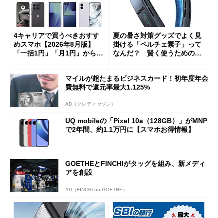
4キャリアで買うべきおすす
夏の暑さ対策グッズでよく見
めスマホ【2026年8月版】
掛ける「ペルチェ素子」って
「一括1円」「月1円」からお
なんだ？ 賢く使うための注
得なiPhone／Pixel／Galaxy
意点も
まで
マイルが超たまるビジネスカード！初年度年会
費無料で還元率最大1.125%
AD（クレディセゾン）
UQ mobileの「Pixel 10a（128GB）」がMNP
で2年間、約1.1万円に【スマホお得情報】
GOETHEとFINCHIがタッグを組み、新メディ
アを創設
AD（FINCHI on GOETHE）