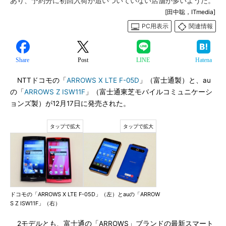
あり、予約分に初回入荷が追いついていない店舗が多いようだ。
[田中聡，ITmedia]
PC用表示
関連情報
Share
Post
LINE
Hatena
NTTドコモの「
ARROWS X LTE F-05D
」（富士通製）と、au
の「
ARROWS Z ISW11F
」（富士通東芝モバイルコミュニケーシ
ョンズ製）が12月17日に発売された。
ドコモの「ARROWS X LTE F-05D」（左）とauの「ARROW
S Z ISW11F」（右）
2モデルとも、富士通の「ARROWS」ブランドの最新スマート