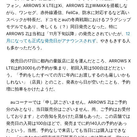
フォン。ARROWS X LTEはXi、ARROWS ZはWiMAXを搭載しな
がら、ワンセグ、赤外線通信、FeliCa、防水に対応するなど高い
スペックが特長だ。ドコモとauの冬商戦期におけるフラグシップ
モデルでもあり、奇しくも（？）同日発売となった。特に
ARROWS Zは当初は「11月下旬以降」の発売とされていたが、
12
月になっても正式な発売日がアナウンスされず
、やきもきする人
も多かっただろう。
発売日の17日に都内の量販店に足を運んだところ、ARROWS X
LTEは約3000もの予約が集まり、初回入荷は500台ほどだとい
う。「予約をしたすべての方に年内にお渡しするのも厳しいかも
しれない」（店員）とのこと。発表から日が空いたことも、予約
増に拍車をかけたようだ。
auコーナーでは「申し訳ございません。ARROWS Zはご予約
分のみとなり、当日販売分はございません。尚、ご予約はお受付
しております」との告知を見かけた店舗もあった。この店舗では
発売日の入荷は100台ほどで、発売までに約140人の予約があっ
たという。当然、予約なしで来店しても当日には購入はできな