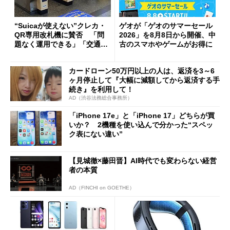
“Suicaが使えない”クレカ・
ゲオが「ゲオのサマーセール
QR専用改札機に賛否 「問
2026」を8月8日から開催、中
題なく運用できる」「交通系I
古のスマホやゲームがお得に
Cの方がスムーズ」
カードローン50万円以上の人は、返済を3～6
ヶ月停止して『大幅に減額してから返済する手
続き』を利用して！
AD（渋谷法務総合事務所）
「iPhone 17e」と「iPhone 17」どちらが買
いか？ 2機種を使い込んで分かった“スペッ
ク表にない違い”
【見城徹×藤田晋】AI時代でも変わらない経営
者の本質
AD（FINCHI on GOETHE）