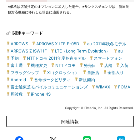
※価格は店舗指定のオプションに加入した場合。※サンクスチェンジは、新周波
数対応機種に移行した場合に適用される。
関連キーワード
ARROWS
|
ARROWS X LTE F-05D
|
au 2011年秋冬モデル
|
ARROWS Z ISW11F
|
LTE（Long Term Evolution）
|
au
|
予約
|
NTTドコモ 2011年度冬春モデル
|
スマートフォン
|
富士通
|
機種変更
|
NTTドコモ
|
発売日
|
店舗
|
入荷
|
フラッグシップ
|
Xi（クロッシィ）
|
量販店
|
全部入り
|
Android
|
番号ポータビリティ
|
新規契約
|
富士通東芝モバイルコミュニケーションズ
|
WiMAX
|
FOMA
|
周波数
|
iPhone 4S
Copyright © ITmedia, Inc. All Rights Reserved.
関連情報