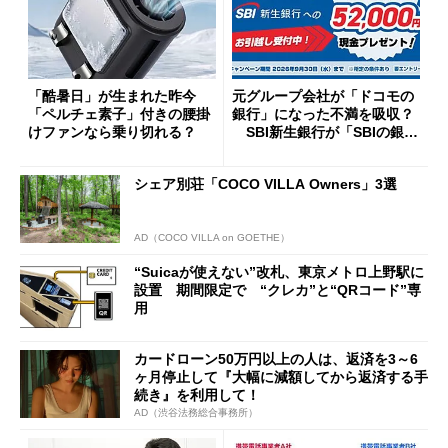
「酷暑日」が生まれた昨今
元グループ会社が「ドコモの
「ペルチェ素子」付きの腰掛
銀行」になった不満を吸収？
けファンなら乗り切れる？
SBI新生銀行が「SBIの銀
行」として最大5.2万円のキャ
ッシュバックキャンペーンを
シェア別荘「COCO VILLA Owners」3選
開催
AD（COCO VILLA on GOETHE）
“Suicaが使えない”改札、東京メトロ上野駅に
設置 期間限定で “クレカ”と“QRコード”専
用
カードローン50万円以上の人は、返済を3～6
ヶ月停止して『大幅に減額してから返済する手
続き』を利用して！
AD（渋谷法務総合事務所）