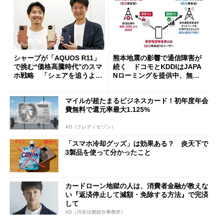
シャープが「AQUOS R11」
熊本地震の影響で通信障害が
で挑む“価格高騰時代”のスマ
続く ドコモとKDDIはJAPA
ホ戦略 「シェアを追うより
Nローミングを提供中、無料
も既存ユーザーを大切に」
Wi-Fi「00000JAPAN」も開
放
マイルが超たまるビジネスカード！初年度年会
費無料で還元率最大1.125%
AD（クレディセゾン）
「スマホ冷却グッズ」は効果ある？ 炎天下で
3製品を使って分かったこと
カードローン地獄の人は、消費者金融が教えな
い『返済停止して減額・免除する方法』で完済
して
AD（渋谷法務総合事務所）