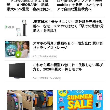
「ドコモの銀行」きょう始
日本通信が新ブランド「blue
動 「d NEOBANK」消滅、
mobile」を発表 ネオキャリ
最大4.5％還元 強みは何か解
アで自由な通信環境へ
説
JR東日本「分かりにくい」新幹線券売機を改
善へ なぜ、スマホではなく「駅での最短1分
購入」を実現？
スマホの写真／動画をもう一段安全に 買い切
りクラウドストレージ
AD（ITmedia Mobile）
これから選ぶ新型TVはこれ！失敗しない選び
方と、2026年夏の一押しモデル
AD（ITmedia PC USER）