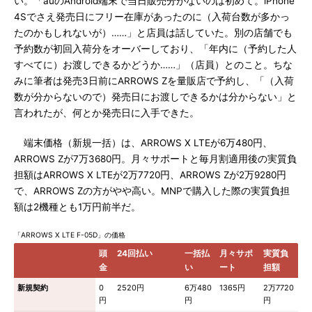
い。「auのAndroid端末で当日販売分がないのは初めて。iPhone
4Sでさえ発売日にフリー在庫があったのに（入荷台数が多かっ
たのかもしれないが）……」と店員は話していた。別の店舗でも
予約数が初回入荷分をオーバーしており、「年内に（予約した人
すべてに）お渡しできるかどうか……」（店員）とのこと。ちな
みに筆者は発売3日前にARROWS Zを量販店で予約し、「（入荷
数が分からないので）発売日にお渡しできるかは分からない」と
言われたが、何とか発売日に入手できた。
端末価格（新規一括）は、ARROWS X LTEが6万480円、
ARROWS Zが7万3680円。月々サポートと毎月割適用後の実質負
担額はARROWS X LTEが2万7720円、ARROWS Zが2万9280円
で、ARROWS Zの方がやや高い。MNPで購入した際の実質負担
額は2機種とも1万円前半だ。
「ARROWS X LTE F-05D」の価格
頭
24回払い
一括払
月々サポ
実質負
金
い
ート
担額
新規契約
0
2520円
6万480
1365円
2万7720
円
円
円