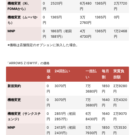
機種変更（Xi、
0
2520円
6万480
1365円
2万7720
FOMAから）
円
円
円
機種変更（ムーバか
0
1365円
3万
1365円
0円
ら）
円
2760円
MNP
0
1863円（初回
4万
1365円
1万2468
円
1881円）
4730円
円
※価格は店舗指定のオプションに加入した場合。
「ARROWS Z ISW11F」の価格
頭
24回払い
一括払
毎月
実質負
金
い
割
担額
新規契約
0
3070円
7万
1850
2万9280
円
3680円
円
円
機種変更
0
3070円
7万
1640
3万4320
円
3680円
円
円
機種変更（サンクスチ
0
2851円（初回
6万
1640
2万9070
ェンジ）
円
2857円）
8430円
円
円
MNP
0
2413円（初回
5万
1850
1万3530
円
2431円）
7930円
円
円