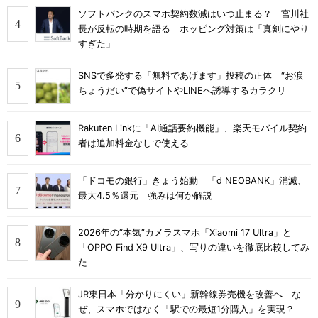
ソフトバンクのスマホ契約数減はいつ止まる？ 宮川社
長が反転の時期を語る ホッピング対策は「真剣にやり
すぎた」
SNSで多発する「無料であげます」投稿の正体 “お涙
ちょうだい”で偽サイトやLINEへ誘導するカラクリ
Rakuten Linkに「AI通話要約機能」、楽天モバイル契約
者は追加料金なしで使える
「ドコモの銀行」きょう始動 「d NEOBANK」消滅、
最大4.5％還元 強みは何か解説
2026年の“本気”カメラスマホ「Xiaomi 17 Ultra」と
「OPPO Find X9 Ultra」、写りの違いを徹底比較してみ
た
JR東日本「分かりにくい」新幹線券売機を改善へ な
ぜ、スマホではなく「駅での最短1分購入」を実現？