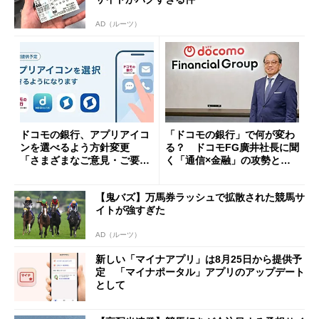
AD（ルーツ）
ドコモの銀行、アプリアイコ
「ドコモの銀行」で何が変わ
ンを選べるよう方針変更
る？ ドコモFG廣井社長に聞
「さまざまなご意見・ご要望
く「通信×金融」の攻勢とグ
を踏まえ」
ループ戦略
【鬼バズ】万馬券ラッシュで拡散された競馬サ
イトが強すぎた
AD（ルーツ）
新しい「マイナアプリ」は8月25日から提供予
定 「マイナポータル」アプリのアップデート
として