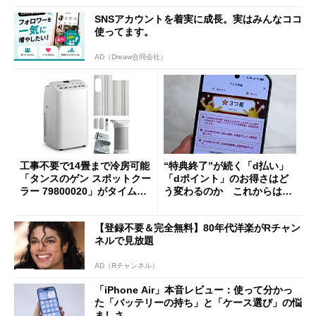
SNSアカウントを着実に成長。実はみんなココ
使ってます。
AD（Dreaw合同会社）
工事不要で14畳まで冷房可能
“特典終了”が続く「d払い」
「タンスのゲン スポットクー
「dポイント」のお得さはど
ラー 79800020」がタイムセ
う変わるのか これからは
ールで10％オフの5万3999円
「dカード」の利用が得策？
に
【登録不要＆完全無料】80年代洋楽がRチャン
ネルで見放題
AD（Rチャンネル）
「iPhone Air」本音レビュー：使って分かっ
た「バッテリーの持ち」と「ケース選び」の悩
ましさ