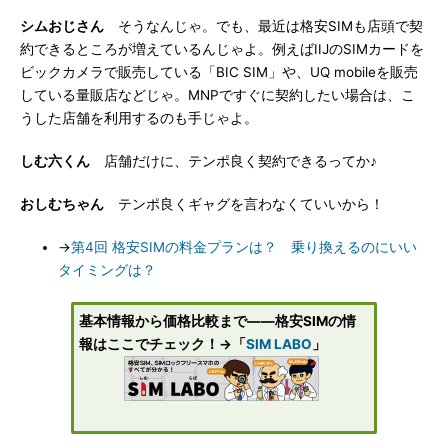
シムおじさん
そうなんじゃ。でも、最近は格安SIMも店頭で契
約できるところが増えているんじゃよ。例えばIIJのSIMカードを
ビックカメラで販売している「BIC SIM」や、UQ mobileを販売
している量販店などじゃ。MNPですぐに契約したい場合は、こ
うした店舗を利用するのも手じゃよ。
しむ六くん
店舗だけに、テンポ良く契約できるってか♪
おしむちゃん
テンポ良くギャグを言わなくていいから！
→
第4回 格安SIMの料金プランは？ 乗り換えるのにいい
タイミングは？
基本情報から価格比較まで――格安SIMの情
報はここでチェック！→「
SIM LABO
」