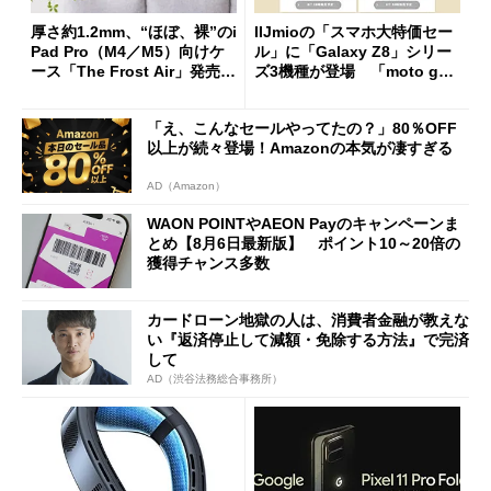
厚さ約1.2mm、“ほぼ、裸”のi
IIJmioの「スマホ大特価セー
Pad Pro（M4／M5）向けケ
ル」に「Galaxy Z8」シリー
ース「The Frost Air」発売
ズ3機種が登場 「moto g37
ケースフィニットから
j」や「OPPO Find X9 Ultr
a」も
「え、こんなセールやってたの？」80％OFF
以上が続々登場！Amazonの本気が凄すぎる
AD（Amazon）
WAON POINTやAEON Payのキャンペーンま
とめ【8月6日最新版】 ポイント10～20倍の
獲得チャンス多数
カードローン地獄の人は、消費者金融が教えな
い『返済停止して減額・免除する方法』で完済
して
AD（渋谷法務総合事務所）