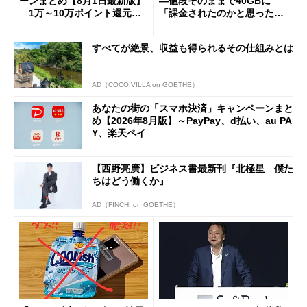
ーンまとめ【8月1日最新版】
―値段そのままで40GBに
1万～10万ポイント還元の
「課金されたのかと思った」
施策がめじろ押し
と戸惑いも
すべてが絶景、収益も得られるその仕組みとは
AD（COCO VILLA on GOETHE）
あなたの街の「スマホ決済」キャンペーンまと
め【2026年8月版】～PayPay、d払い、au PA
Y、楽天ペイ
【西野亮廣】ビジネス書最新刊『北極星 僕た
ちはどう働くか』
AD（FINCHI on GOETHE）