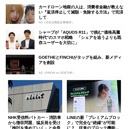
に
カードローン地獄の人は、消費者金融が教えな
い『返済停止して減額・免除する方法』で完済
して
AD（渋谷法務総合事務所）
シャープが「AQUOS R11」で挑む“価格高騰
時代”のスマホ戦略 「シェアを追うよりも既
存ユーザーを大切に」
GOETHEとFINCHIがタッグを組み、新メディ
アを創設
AD（FINCHI on GOETHE）
NHK受信料パトカー・消防車
LINEの新「プレミアムブロッ
から徴収問題、猛反発を受け
ク」で完全な“絶縁”が可能
「検討を進めていく」と会長
に？ 従来のブロック機能と