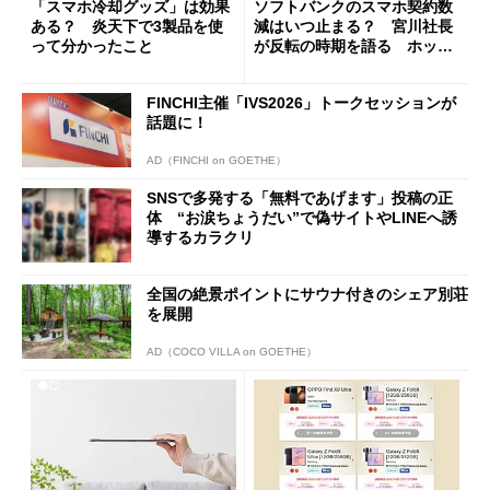
「スマホ冷却グッズ」は効果
ソフトバンクのスマホ契約数
ある？ 炎天下で3製品を使
減はいつ止まる？ 宮川社長
って分かったこと
が反転の時期を語る ホッピ
ング対策は「真剣にやりすぎ
た」
FINCHI主催「IVS2026」トークセッションが
話題に！
AD（FINCHI on GOETHE）
SNSで多発する「無料であげます」投稿の正
体 “お涙ちょうだい”で偽サイトやLINEへ誘
導するカラクリ
全国の絶景ポイントにサウナ付きのシェア別荘
を展開
AD（COCO VILLA on GOETHE）