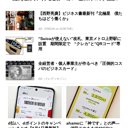
の決定的な違い
【西野亮廣】ビジネス書最新刊『北極星 僕た
ちはどう働くか』
AD（FINCHI on GOETHE）
“Suicaが使えない”改札、東京メトロ上野駅に
設置 期間限定で “クレカ”と“QRコード”専
用
全経営者・個人事業主が作るべき「圧倒的コス
パのビジネスカード」
AD（クレディセゾン）
d払い、dポイントのキャンペ
ahamoに「神です」との声―