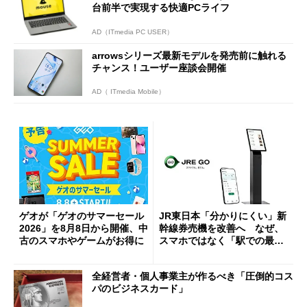
台前半で実現する快適PCライフ
AD（ITmedia PC USER）
arrowsシリーズ最新モデルを発売前に触れる
チャンス！ユーザー座談会開催
AD（ ITmedia Mobile）
ゲオが「ゲオのサマーセール
JR東日本「分かりにくい」新
2026」を8月8日から開催、中
幹線券売機を改善へ なぜ、
古のスマホやゲームがお得に
スマホではなく「駅での最短
1分購入」を実現？
全経営者・個人事業主が作るべき「圧倒的コス
パのビジネスカード」