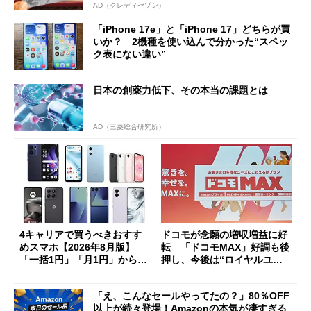
AD（クレディセゾン）
「iPhone 17e」と「iPhone 17」どちらが買
いか？ 2機種を使い込んで分かった“スペッ
ク表にない違い”
日本の創薬力低下、その本当の課題とは
AD（三菱総合研究所）
4キャリアで買うべきおすす
ドコモが念願の増収増益に好
めスマホ【2026年8月版】
転 「ドコモMAX」好調も後
「一括1円」「月1円」からお
押し、今後は“ロイヤルユー
得なiPhone／Pixel／Galaxy
ザー”を重視
まで
「え、こんなセールやってたの？」80％OFF
以上が続々登場！Amazonの本気が凄すぎる