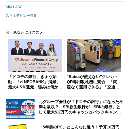
SIM LABO
スマホデビュー特集
あなたにオススメ
「ドコモの銀行」きょう始
“Suicaが使えない”クレカ・
動 「d NEOBANK」消滅、
QR専用改札機に賛否 「問
最大4.5％還元 強みは何か解
題なく運用できる」「交通系I
説
Cの方がスムーズ」
元グループ会社が「ドコモの銀行」になった不
満を吸収？ SBI新生銀行が「SBIの銀行」と
して最大5.2万円のキャッシュバックキャンペ
ーンを開催
「5年前のPC」とこんなに違う！予算10万円