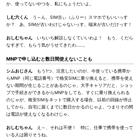
か、使ってないやつを、私にちょうだいよ。
しむ六くん
う～ん、SIM古ぃ（ふりー）スマホでもいいっす
か？ あ、SIMが古いわけじゃないっす。端末が古いだけっす！
おしむちゃん
いちいち解説しなくていいわよ！ もう、くだら
なすぎて、もらう気がうせてきたわ……。
MNPで申し込むと数日間使えないことも
シムおじさん
もう1つ、注意したいのが、今使っている携帯か
らMNP（同じ電話番号）で格安SIMに乗り換えると、携帯を使え
ない期間が生じることがあるのじゃ。大手キャリアだと、ショッ
プで手続きができるからMNPをしても、すぐに乗り換えられる
のじゃが、格安SIMをネットで購入する場合、以前の回線が停止
してから、自宅に届くまでに数日かかるのじゃよ。つまりその間
は電話が使えなくなるわけじゃ。
おしむちゃん
え～、それは不便！ 特に、仕事で携帯を使って
いる人は困りそうね。