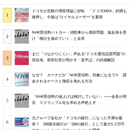
ドコモが念願の増収増益に好転 「ドコモMAX」好調も
後押し、今後は“ロイヤルユーザー”を重視
NHK受信料パトカー・消防車から徴収問題、猛反発を受
け「検討を進めていく」と会長
まだ「つながりにくい」声ある“ドコモ通信品質問題”の
現在地 前田社長が明かす「道半ば」の詳細解説
なぜ？ カーナビが「NHK受信料」対象になるワケ 課
金されるケースと徴収を免れる方法
「NHK受信料の値上げは検討していない」――会長が明
言 スクランブル化を求める声絶えず
元グループ会社が「ドコモの銀行」になった不満を吸
収？ SBI新生銀行が「SBIの銀行」として最大5.2万円