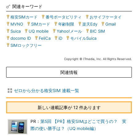
関連キーワード
格安SIMカード
|
番号ポータビリティ
|
おサイフケータイ
|
MVNO
|
SIMカード
|
年齢制限
|
楽天Edy
|
Gmail
|
Suica
|
UQ mobile
|
Yahoo!メール
|
BIC SIM
|
docomo ID
|
FeliCa
|
iD
|
モバイルSuica
|
SIMロックフリー
Copyright © ITmedia, Inc. All Rights Reserved.
関連情報
ゼロから分かる格安SIM 連載一覧
新しい連載記事が 12 件あります
PR：
第5回 【PR】格安SIMはどこで買うの？ 実
際の使い勝手は？（UQ mobile編）