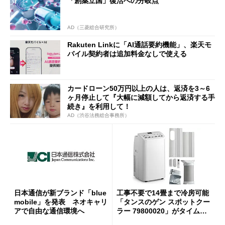
「創薬立国」復活への分岐点
AD（三菱総合研究所）
Rakuten Linkに「AI通話要約機能」、楽天モ
バイル契約者は追加料金なしで使える
カードローン50万円以上の人は、返済を3～6
ヶ月停止して『大幅に減額してから返済する手
続き』を利用して！
AD（渋谷法務総合事務所）
日本通信が新ブランド「blue
工事不要で14畳まで冷房可能
mobile」を発表 ネオキャリ
「タンスのゲン スポットクー
アで自由な通信環境へ
ラー 79800020」がタイムセ
ールで10％オフの5万3999円