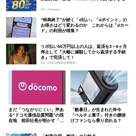
AD（Amazon）
“特典終了”が続く「d払い」「dポイント」の
お得さはどう変わるのか これからは「dカー
ド」の利用が得策？
リボ払い50万円以上の人は、返済を3～6ヶ月
停止して『大幅に減額してから返済する手続
き』で完済して！
AD（渋谷法務総合事務所）
まだ「つながりにくい」声あ
「酷暑日」が生まれた昨今
る“ドコモ通信品質問題”の現
「ペルチェ素子」付きの腰掛
在地 前田社長が明かす「道
けファンなら乗り切れる？
半ば」の詳細解説