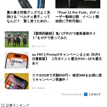
夏の暑さ対策グッズでよく見
「Pixel 11 Pro Fold」のティ
掛ける「ペルチェ素子」って
ーザー動画公開 イベント開
なんだ？ 賢く使うための注
始前に予約可能に
意点も
【競馬民騒然】鬼バズ中の“3連単連発サイ
ト”をガチで使ってみた
AD（ルーツ）
au PAYとPontaのキャンペーンまとめ【8月4
日最新版】 1万ポイント還元や10～20％還元
あり
スマホ2GBで月額850円～ 格安SIMをお得に使
うキャンペーン実施中！
AD（IIJmio）
Recommended by
記事ランキング