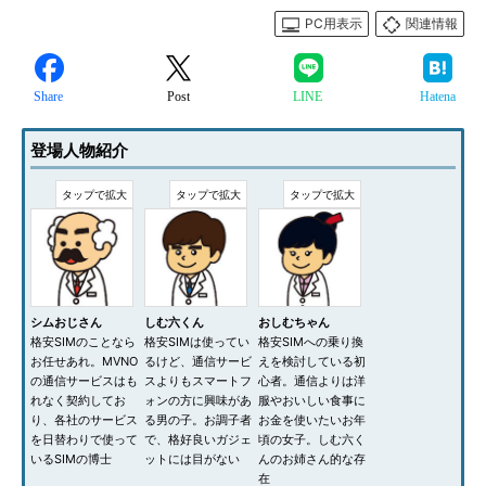
PC用表示
関連情報
Share
Post
LINE
Hatena
登場人物紹介
シムおじさん
しむ六くん
おしむちゃん
格安SIMのことなら
格安SIMは使ってい
格安SIMへの乗り換
お任せあれ。MVNO
るけど、通信サービ
えを検討している初
の通信サービスはも
スよりもスマートフ
心者。通信よりは洋
れなく契約してお
ォンの方に興味があ
服やおいしい食事に
り、各社のサービス
る男の子。お調子者
お金を使いたいお年
を日替わりで使って
で、格好良いガジェ
頃の女子。しむ六く
いるSIMの博士
ットには目がない
んのお姉さん的な存
在