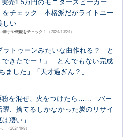
、実売1.5万円のモニタースピーカー
 MR3」をチェック 本格派だがライトユー
美しい
」の使い勝手や機能をチェック！
（2024/10/24）
プラトゥーンみたいな曲作れる？」と
「できたでー！」 とんでもない完成
たちました」「天才過ぎん？」
栗粉を混ぜ、火をつけたら…… バー
活躍、捨てるしかなかった炭のリサイ
恵は凄い」
た。
（2024/8/9）