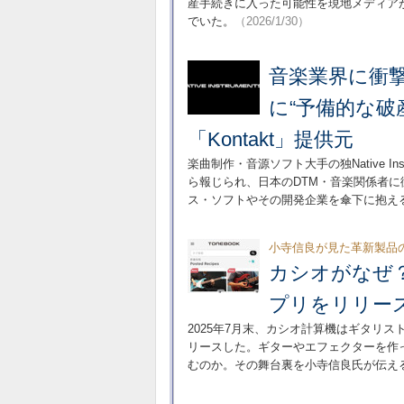
産手続きに入った可能性を現地メディア
でいた。
（2026/1/30）
音楽業界に衝撃、音
に“予備的な破
「Kontakt」提供元
楽曲制作・音源ソフト大手の独Native I
ら報じられ、日本のDTM・音楽関係者
ス・ソフトやその開発企業を傘下に抱え
小寺信良が見た革新製品の
カシオがなぜ
プリをリリー
2025年7月末、カシオ計算機はギタリス
リースした。ギターやエフェクターを作
むのか。その舞台裏を小寺信良氏が伝え