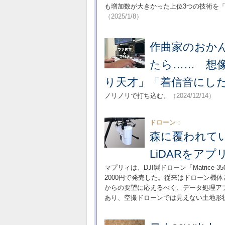
も増加数が大きかった上位3つの技術を「Web Tec
（2025/1/8）
作曲家のおか
たら…… 想
り天才」「着信音にし
ノリノリで打ち込む。
（2024/12/14）
ドローン：
森に覆われて
LiDARをアプ
マプリィは、DJI製ドローン「Matrice 3
2000円で発売した。従来はドローン機
からの要望に応えるべく、データ処理ア
あり、空撮ドローンでは見えない土地形