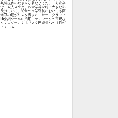
の無料提供の動きが顕著なようだ。一方産業
では、観光や小売、飲食業等が特に大きな影
を受けている。通常の企業運営においても面
や通勤の場がリスク視され、サーモグラフィ
Web会議ツールの活用、テレワークの実現な
テクノロジーによるリスク回避策への注目が
まっている。