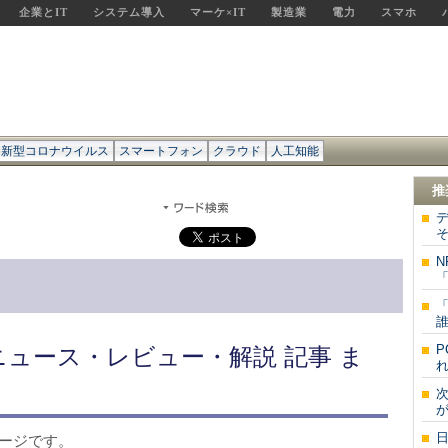
企業とIT
システム導入
マーケ×IT
製造業
電力
スマホ
新型コロナウイルス
スマートフォン
クラウド
人工知能
推
そ
N
「
「
誰
P
ニュース・レビュー・解説 記事 ま
れ
が
ページです。