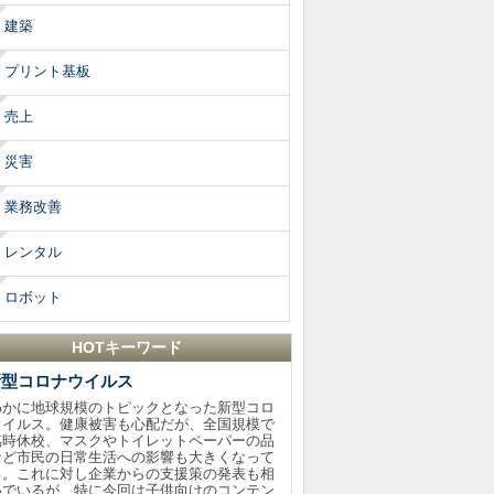
建築
プリント基板
売上
災害
業務改善
レンタル
ロボット
HOTキーワード
新型コロナウイルス
わかに地球規模のトピックとなった新型コロ
ウイルス。健康被害も心配だが、全国規模で
臨時休校、マスクやトイレットペーパーの品
など市民の日常生活への影響も大きくなって
る。これに対し企業からの支援策の発表も相
いでいるが、特に今回は子供向けのコンテン