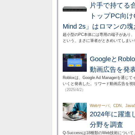
片手で持てる
トップPC向け
Mind 2s」はロマンの
超小型のPC本体には専用の端子があり
という、まさに筆者がときめいてしまい
GoogleとR
動画広告を発
Robloxは、Google Ad Mana
いくと発表した。リワード動画広告を視
（2025/4/2）
Webサーバ、CDN、Jav
2024年に躍進し
分野を調査
Q-Successは18種類のWeb技術につい