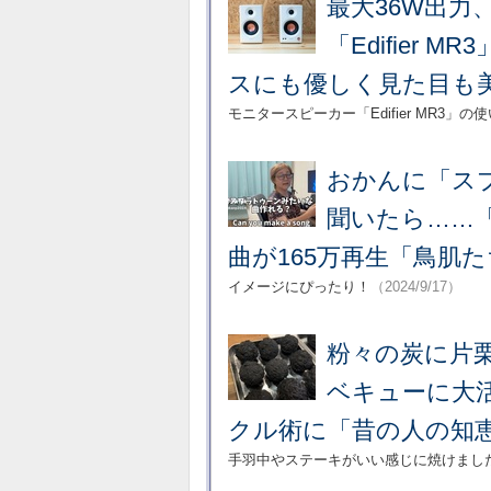
最大36W出力
「Edifier
スにも優しく見た目も
モニタースピーカー「Edifier MR3
おかんに「ス
聞いたら……
曲が165万再生「鳥肌
イメージにぴったり！
（2024/9/17）
粉々の炭に片
ベキューに大
クル術に「昔の人の知
手羽中やステーキがいい感じに焼けまし