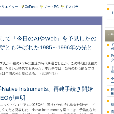
クリエイター
GeForce
ノートPC
ドスパラ
す
こ
かにして「今日のAIやWeb」を予見したの
”とも呼ばれた1985～1996年の光と
A
タ
ョブズ氏が不在のAppleは混迷の時代を過ごしたが、この時期は現在の
ド
種」をまいた時代でもあった。本記事では、当時の野心的なプロ
11年間の光と影に迫る。
（2026/4/17）
─
tive Instruments、再建手続き開始
EOが声明
mentsのニック・ウィリアムズCEOが、同社やその持ち株会社3社が、ド
と発表した。Native Instrumentsを巡っては、予備的な破
音