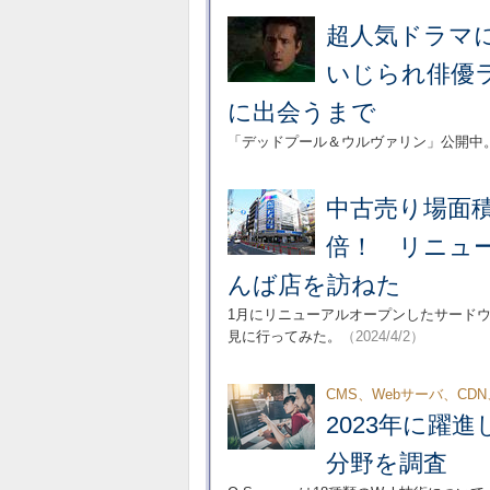
超人気ドラマに
いじられ俳優
に出会うまで
「デッドプール＆ウルヴァリン」公開中
中古売り場面積
倍！ リニュ
んば店を訪ねた
1月にリニューアルオープンしたサード
見に行ってみた。
（2024/4/2）
CMS、Webサーバ、C
2023年に躍進し
分野を調査