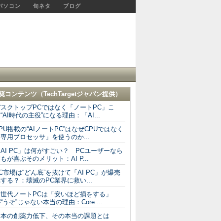
パソコン
旬ネタ
ブログ
奨コンテンツ（
TechTargetジャパン
提供）
デスクトップPCではなく「ノートPC」こ
“AI時代の主役”になる理由：「AI...
PU搭載の“AIノートPC”はなぜCPUではなく
専用プロセッサ」を使うのか...
AI PC」は何がすごい？ PCユーザーなら
もが喜ぶそのメリット：AI P...
C市場は“どん底”を抜けて「AI PC」が爆売
する？：壊滅のPC業界に救い...
次世代ノートPCは「安いほど損をする」
“うそ”じゃない本当の理由：Core ...
日本の創薬力低下、その本当の課題とは