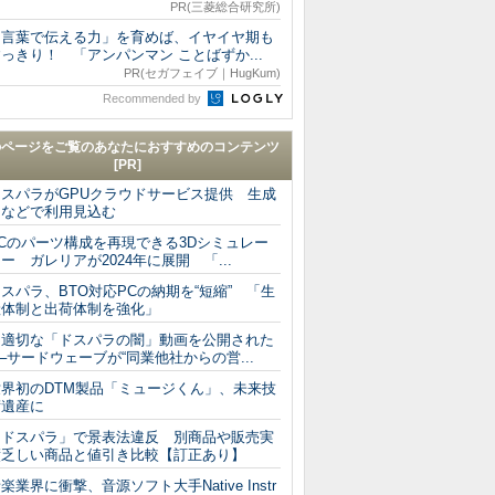
PR(三菱総合研究所)
「言葉で伝える力」を育めば、イヤイヤ期も
っきり！ 「アンパンマン ことばずか...
PR(セガフェイブ｜HugKum)
Recommended by
のページをご覧のあなたにおすすめのコンテンツ
[PR]
ドスパラがGPUクラウドサービス提供 生成
Iなどで利用見込む
PCのパーツ構成を再現できる3Dシミュレー
ー ガレリアが2024年に展開 「...
スパラ、BTO対応PCの納期を“短縮” 「生
産体制と出荷体制を強化」
不適切な「ドスパラの闇」動画を公開された
─サードウェーブが“同業他社からの営...
世界初のDTM製品「ミュージくん」、未来技
術遺産に
「ドスパラ」で景表法違反 別商品や販売実
績乏しい商品と値引き比較【訂正あり】
楽業界に衝撃、音源ソフト大手Native Instr