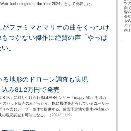
ツ
hnologies of the Year 2024」として発表した。
面
響
会
や
ど
んがファミマとマリオの曲をくっつけ
高
像もつかない傑作に絶賛の声「やっぱ
たい」
いる地形のドローン調査も実現
リ込み81.2万円で発売
50 RTK」に取り付けられるLiDARセンサー「mapry M1」を81万
体とのセット販売のみだったが、既に機体を所有しているユーザー
プリを含むレーザー単体で提供する。建設予定地で樹木や植生が
状の現況調査も可能になる。
（2024/11/19）