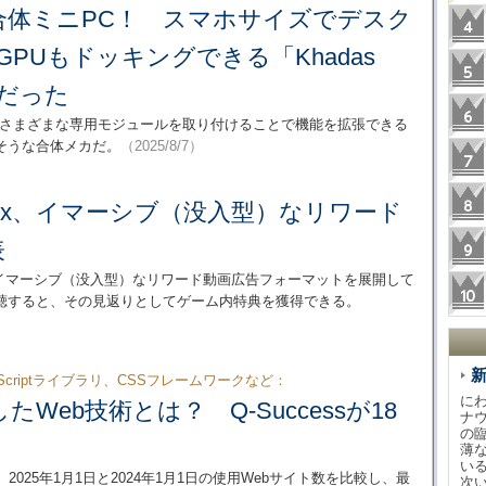
合体ミニPC！ スマホサイズでデスク
GPUもドッキングできる「Khadas
塊だった
、さまざまな専用モジュールを取り付けることで機能を拡張できる
そうな合体メカだ。
（2025/8/7）
oblox、イマーシブ（没入型）なリワード
表
gerを通じてイマーシブ（没入型）なリワード動画広告フォーマットを展開して
聴すると、その見返りとしてゲーム内特典を獲得できる。
aScriptライブラリ、CSSフレームワークなど：
に
たWeb技術とは？ Q-Successが18
ナ
の
薄
い
て、2025年1月1日と2024年1月1日の使用Webサイト数を比較し、最
次