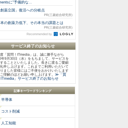
mentsに“予備的な...
「創薬立国」復活への分岐点
PR(三菱総合研究所)
日本の創薬力低下、その本当の課題とは
PR(三菱総合研究所)
Recommended by
サービス終了のお知らせ
度「質問！ITmedia」は、誠に勝手ながら
20年9月30日（水）をもちまして、サービスを
することといたしました。長きに渡るご愛顧
礼申し上げます。これまでご利用いただいて
りました皆様にはご不便をおかけいたします
≫「質
ご理解のほどお願い申し上げます。
ITmedia」サービス終了のお知らせ
記事キーワードランキング
半導体
コスト削減
人工知能