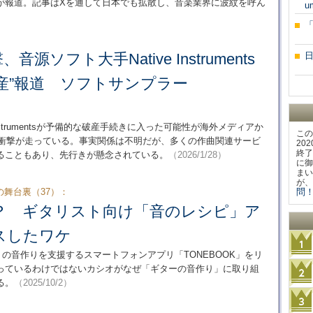
が報道。記事はXを通して日本でも拡散し、音楽業界に波紋を呼ん
u
源ソフト大手Native Instruments
産”報道 ソフトサンプラー
nstrumentsが予備的な破産手続きに入った可能性が海外メディアか
この
に衝撃が走っている。事実関係は不明だが、多くの作曲関連サービ
20
終了
ることもあり、先行きが懸念されている。
（2026/1/28）
に御
まい
が、
舞台裏（37）：
問！
？ ギタリスト向け「音のレシピ」ア
スしたワケ
トの音作りを支援するスマートフォンアプリ「TONEBOOK」をリ
っているわけではないカシオがなぜ「ギターの音作り」に取り組
る。
（2025/10/2）