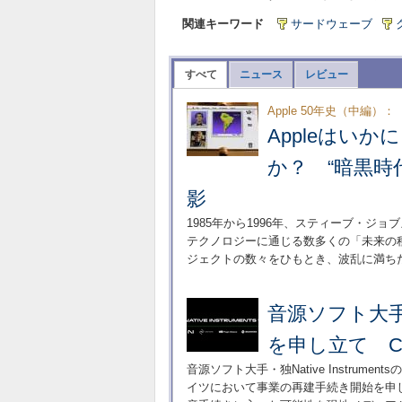
関連キーワード
サードウェーブ
すべて
ニュース
レビュー
Apple 50年史（中編）：
Appleはい
か？ “暗黒時代
影
1985年から1996年、スティーブ・ジ
テクノロジーに通じる数多くの「未来の
ジェクトの数々をひもとき、波乱に満ちた
音源ソフト大手Na
を申し立て C
音源ソフト大手・独Native Instru
イツにおいて事業の再建手続き開始を申し立てた