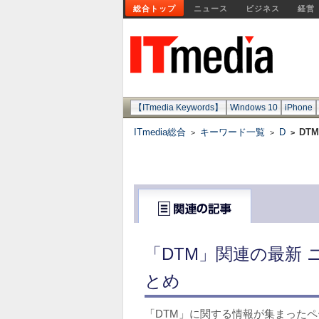
総合トップ
ニュース
ビジネス
経営
【ITmedia Keywords】
Windows 10
iPhone
ITmedia総合
キーワード一覧
D
DTM
>
>
>
「DTM」関連の最新 
とめ
「DTM」に関する情報が集まった