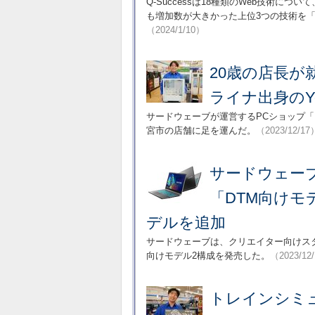
Q-Successは18種類のWeb技術につい
も増加数が大きかった上位3つの技術を「Web Tec
（2024/1/10）
20歳の店長
ライナ出身のYo
サードウェーブが運営するPCショップ「
宮市の店舗に足を運んだ。
（2023/12/17
サードウェーブ、A
「DTM向けモ
デルを追加
サードウェーブは、クリエイター向けスタンダー
向けモデル2構成を発売した。
（2023/12
トレインシミ