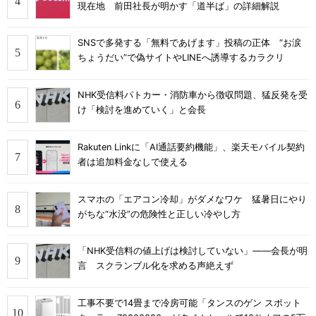
現在地 前田社長が明かす「道半ば」の詳細解説
SNSで多発する「無料であげます」投稿の正体 “お涙
ちょうだい”で偽サイトやLINEへ誘導するカラクリ
NHK受信料パトカー・消防車から徴収問題、猛反発を受
け「検討を進めていく」と会長
Rakuten Linkに「AI通話要約機能」、楽天モバイル契約
者は追加料金なしで使える
スマホの「エアコン冷却」がダメなワケ 猛暑日にやり
がちな“水没”の危険性と正しい冷やし方
「NHK受信料の値上げは検討していない」――会長が明
言 スクランブル化を求める声絶えず
工事不要で14畳まで冷房可能「タンスのゲン スポット