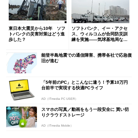
東日本大震災から10年 ソフ
ソフトバンク、イー・アクセ
トバンクの災害対策はどう進
ス、ウィルコムが合同防災訓
歩した？
練を実施――気球基地局など
を公開
能登半島地震での通信障害、携帯各社で応急復
旧が進む
「5年前のPC」とこんなに違う！予算10万円
台前半で実現する快適PCライフ
AD（ITmedia PC USER）
スマホの写真／動画をもう一段安全に 買い切
りクラウドストレージ
AD（ITmedia Mobile）