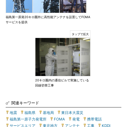
福島第一原発20キロ圏外に高性能アンテナを設置してFOMA
サービスを提供
20キロ圏内の通信ビルで実施している
回線切替工事
関連キーワード
地震
|
福島県
|
基地局
|
東日本大震災
|
福島第一原子力発電所
|
FOMA
|
発電
|
携帯電話
|
サービスエリア
|
東北地方
|
アンテナ
|
工事
|
KDDI
|