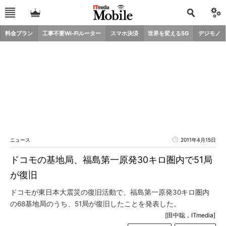
料金プラン
工事不要Wi-Fiルーター
スマホ決済
世界を変える5G
デジモノ
ニュース
2011年4月15日
ドコモの基地局、福島第一原発30キロ圏内で51局
が復旧
ドコモが東日本大震災の復旧活動で、福島第一原発30キロ圏内
の68基地局のうち、51局が復旧したことを発表した。
[田中聡，ITmedia]