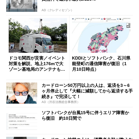
AD（クレディセゾン）
ドコモ関西が災害／イベント
KDDIとソフトバンク、石川県
対策を解説、地上176mで大
能登町の通信障害が復旧（1
ゾーン基地局のアンテナも確
月10日時点）
認 (1/2)
カードローン50万円以上の人は、返済を3～6
ヶ月停止して『大幅に減額してから返済する手
続き』で完済して！
AD（渋谷法務総合事務所）
ソフトバンクが台風15号に伴うエリア障害か
ら復旧 約10日間で