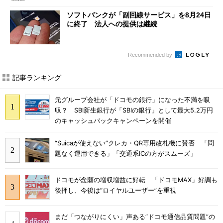
ソフトバンクが「副回線サービス」を8月24日
に終了 法人への提供は継続
Recommended by
記事ランキング
元グループ会社が「ドコモの銀行」になった不満を吸
収？ SBI新生銀行が「SBIの銀行」として最大5.2万円
のキャッシュバックキャンペーンを開催
“Suicaが使えない”クレカ・QR専用改札機に賛否 「問
題なく運用できる」「交通系ICの方がスムーズ」
ドコモが念願の増収増益に好転 「ドコモMAX」好調も
後押し、今後は“ロイヤルユーザー”を重視
まだ「つながりにくい」声ある“ドコモ通信品質問題”の