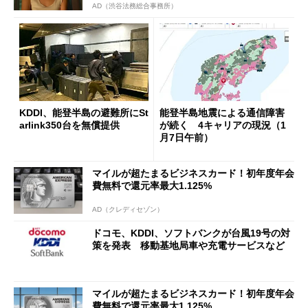
AD（渋谷法務総合事務所）
KDDI、能登半島の避難所にSt
能登半島地震による通信障害
arlink350台を無償提供
が続く 4キャリアの現況（1
月7日午前）
マイルが超たまるビジネスカード！初年度年会
費無料で還元率最大1.125%
AD（クレディセゾン）
ドコモ、KDDI、ソフトバンクが台風19号の対
策を発表 移動基地局車や充電サービスなど
マイルが超たまるビジネスカード！初年度年会
費無料で還元率最大1.125%