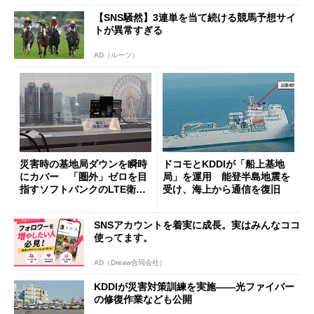
【SNS騒然】3連単を当て続ける競馬予想サイ
トが異常すぎる
AD（ルーツ）
災害時の基地局ダウンを瞬時
ドコモとKDDIが「船上基地
にカバー 「圏外」ゼロを目
局」を運用 能登半島地震を
指すソフトバンクのLTE衛星
受け、海上から通信を復旧
システム (1/2)
SNSアカウントを着実に成長。実はみんなココ
使ってます。
AD（Dreaw合同会社）
KDDIが災害対策訓練を実施――光ファイバー
の修復作業なども公開