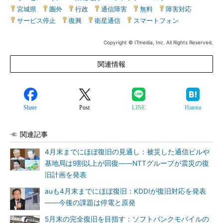
宮城県
|
圏外
|
行政
|
通信障害
|
無料
|
障害対応
|
サービス停止
|
復興
|
衛星通信
|
スマートフォン
Copyright © ITmedia, Inc. All Rights Reserved.
関連情報
Share
Post
LINE
Hatena
関連記事
4月末までにほぼ復旧の見通し：被災した通信ビルや
基地局は9割以上が回復――NTTグループが震災の復
旧計画を発表
auも4月末までにほぼ復旧：KDDIが復旧対応を発表
――今後の課題は停電と原発
5月末の完全復旧を目指す：ソフトバンクモバイルの