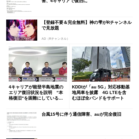
害、4キャリアで復旧に
【登録不要＆完全無料】神の雫がRチャンネル
で見放題
AD（Rチャンネル）
4キャリアが能登半島地震の
KDDIが「au 5G」対応移動基
エリア復旧状況を説明 “本
地局車を披露 4G LTEを含
格復旧“を困難にしている要
むほぼ全バンドをサポート
因とは
台風15号に伴う通信障害、auが完全復旧