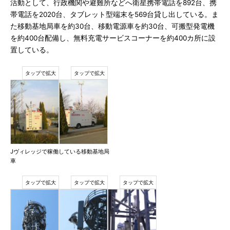
活動として、行政機関や避難所などへ衛星携帯電話を892台、携
帯電話を2020台、タブレット型端末を569台貸し出している。ま
た移動基地局車を約30台、移動電源車を約30台、可搬型発電機
を約400台配備し、無料充電サービスコーナーを約400カ所に設
置している。
Jヴィレッジで稼働している移動基地局
車