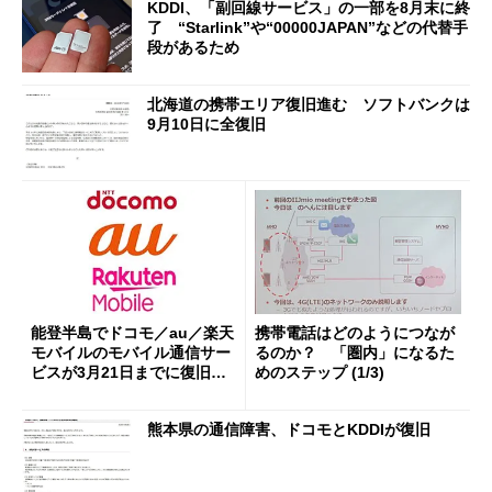
KDDI、「副回線サービス」の一部を8月末に終
了 “Starlink”や“00000JAPAN”などの代替手
段があるため
北海道の携帯エリア復旧進む ソフトバンクは
9月10日に全復旧
能登半島でドコモ／au／楽天
携帯電話はどのようにつなが
モバイルのモバイル通信サー
るのか？ 「圏内」になるた
ビスが3月21日までに復旧
めのステップ (1/3)
（立ち入り困難箇所を除く）
熊本県の通信障害、ドコモとKDDIが復旧