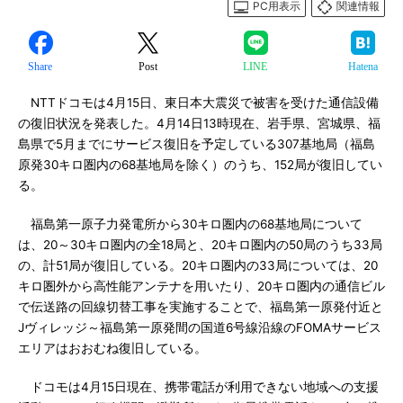
PC用表示
関連情報
Share
Post
LINE
Hatena
NTTドコモは4月15日、東日本大震災で被害を受けた通信設備
の復旧状況を発表した。4月14日13時現在、岩手県、宮城県、福
島県で5月までにサービス復旧を予定している307基地局（福島
原発30キロ圏内の68基地局を除く）のうち、152局が復旧してい
る。
福島第一原子力発電所から30キロ圏内の68基地局について
は、20～30キロ圏内の全18局と、20キロ圏内の50局のうち33局
の、計51局が復旧している。20キロ圏内の33局については、20
キロ圏外から高性能アンテナを用いたり、20キロ圏内の通信ビル
で伝送路の回線切替工事を実施することで、福島第一原発付近と
Jヴィレッジ～福島第一原発間の国道6号線沿線のFOMAサービス
エリアはおおむね復旧している。
ドコモは4月15日現在、携帯電話が利用できない地域への支援