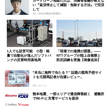
カードローン地獄の人は、消費者金融が教えな
い『返済停止して減額・免除する方法』で完済
して
AD（渋谷法務総合事務所）
1人でも設営可能 小型・軽
「現場での連携が課題」――
量で自動化が進んだソフトバ
NTTグループが陸上自衛隊と
ンクの災害時用基地局
防災訓練を実施【画像追加】
"本当に無料で当たる？" 話題の競馬予想サイ
トを元競馬記者が自腹レビュー。
AD（ルーツ）
熊本地震、一部エリアで通信障害続く 避難所
でWi-Fiと充電サービスを提供